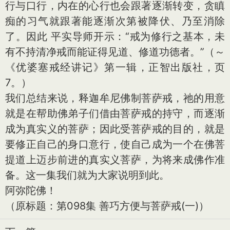
行与口行，内在的心行也会跟著逐渐转变，贪瞋
痴的习气就跟著能逐渐次第被降伏、乃至消除
了。因此 平实导师开示：“戒为修行之基本，未
有不持清净戒而能证得见道、修道功德者。”（～
《优婆塞戒经讲记》第一辑，正智出版社，页
7。）
我们总结来说，释迦牟尼佛制菩萨戒，祂的用意
就是在帮助佛弟子们借由菩萨戒的持守，而逐渐
成为真实义的菩萨；因此受菩萨戒的目的，就是
要修正自己的身口意行，使自己成为一个在佛菩
提道上迈步前进的真实义菩萨，为将来成佛作准
备。这一集我们就为大家说明到此。
阿弥陀佛！
（原标题：第098集 善巧方便与菩萨戒(一)）