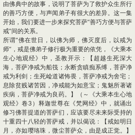
由佛典中的故事，说明了菩萨为了救护众生所行
的善巧方便，与声闻弟子有很大的差异。这一集
开始，我们要进一步来探究菩萨“善巧方便与菩萨
戒”间的关系。
所谓“佛在世日，以佛为师，佛灭度后，以戒为
师”，戒是佛弟子修行极为重要的依凭，《大乘本
生心地观经》中，圣教开示：【超越生死深大
海，菩萨净戒为船筏；永断贪瞋痴系缚，菩萨净
戒为利剑；生死崄道诸怖畏，菩萨净戒为舍宅；
息除贫贱诸苦因，净戒能为如意宝；鬼魅所著诸
疾病，菩萨净戒为良药。】（～《大乘本生心地
观经》卷3）释迦世尊在《梵网经》中，就诵出
修习佛菩提道的菩萨们，应该要尽未来际受持的
十重四十八轻的菩萨戒，并以偈说：【戒如明日
月，亦如璎珞珠，微尘菩萨众，由是成正觉。】