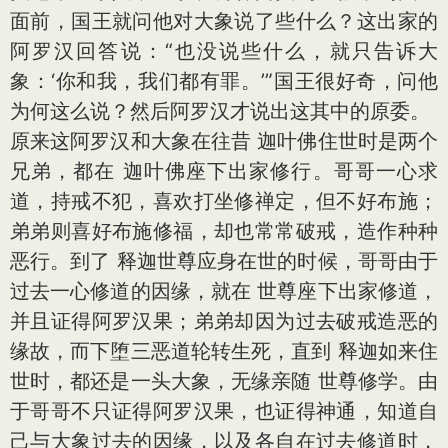
面前，国王就问他对大象说了些什么？这出家的
阿罗汉回答说：“也没说些什么，就只告诉大
象：‘你和我，我们都有罪。’”国王很好奇，问他
为何这么说？然后阿罗汉才说出这其中的原委。
原来这阿罗汉和大象在往昔 迦叶佛住世时是两个
兄弟，都在 迦叶佛座下出家修行。哥哥一心求
道，持戒不犯，喜欢打坐修禅定，但不好布施；
弟弟则喜好布施修福，却也常常破戒，造作种种
恶行。到了 释迦世尊应身在世的时候，哥哥由于
过去一心修道的因缘，就在 世尊座下出家修道，
并且证得阿罗汉果；弟弟却因为过去破戒造恶的
缘故，而下堕三恶道轮转生死，直到 释迦如来住
世时，都还是一头大象，无缘亲随 世尊修学。由
于哥哥不只证得阿罗汉果，也证得神通，知道自
己与大象过去的因缘，以及各自在过去修道时，