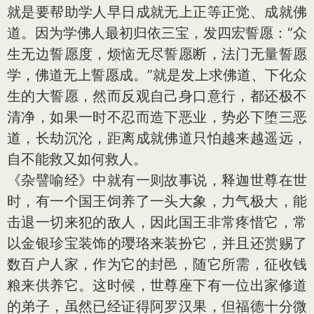
就是要帮助学人早日成就无上正等正觉、成就佛
道。因为学佛人最初归依三宝，发四宏誓愿：“众
生无边誓愿度，烦恼无尽誓愿断，法门无量誓愿
学，佛道无上誓愿成。”就是发上求佛道、下化众
生的大誓愿，然而反观自己身口意行，都还极不
清净，如果一时不忍而造下恶业，势必下堕三恶
道，长劫沉沦，距离成就佛道只怕越来越遥远，
自不能救又如何救人。
《杂譬喻经》中就有一则故事说，释迦世尊在世
时，有一个国王饲养了一头大象，力气极大，能
击退一切来犯的敌人，因此国王非常疼惜它，常
以金银珍宝装饰的璎珞来装扮它，并且还赏赐了
数百户人家，作为它的封邑，随它所需，征收钱
粮来供养它。这时候，世尊座下有一位出家修道
的弟子，虽然已经证得阿罗汉果，但福德十分微