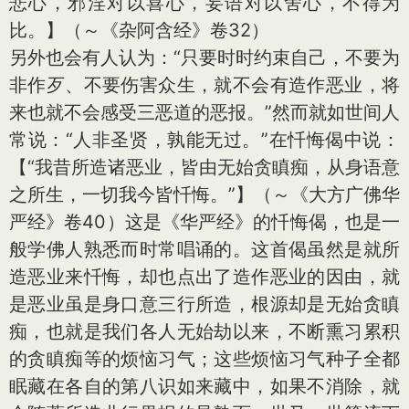
悲心，邪淫对以喜心，妄语对以舍心，不得为
比。】（～《杂阿含经》卷32）
另外也会有人认为：“只要时时约束自己，不要为
非作歹、不要伤害众生，就不会有造作恶业，将
来也就不会感受三恶道的恶报。”然而就如世间人
常说：“人非圣贤，孰能无过。”在忏悔偈中说：
【“我昔所造诸恶业，皆由无始贪瞋痴，从身语意
之所生，一切我今皆忏悔。”】（～《大方广佛华
严经》卷40）这是《华严经》的忏悔偈，也是一
般学佛人熟悉而时常唱诵的。这首偈虽然是就所
造恶业来忏悔，却也点出了造作恶业的因由，就
是恶业虽是身口意三行所造，根源却是无始贪瞋
痴，也就是我们各人无始劫以来，不断熏习累积
的贪瞋痴等的烦恼习气；这些烦恼习气种子全都
眠藏在各自的第八识如来藏中，如果不消除，就