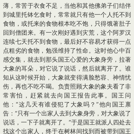
薄，常苦于衣食不足，当他和其他佛弟子们结伴
到城里托钵乞食时，常常就只有他一个人托不到
食物，或托来的食物根本吃不饱，只得饿著肚子
回到僧团来。有一次刚好遇到灾荒，这个阿罗汉
连续七天托不到食物，最后好不容易才获得一点
点粗劣的食物，勉强维持了性命。这时他心中百
感交集，就去到那头国王心爱的大象身旁，拉著
大象的耳朵，对它说了说话，然后就离开了。谁
知从这时候开始，大象就变得满脸愁容、神情忧
伤，再也不吃不喝。负责照顾大象的象夫看了非
常害怕，赶紧就去向国王报告此事。国王问
他：“这几天有谁侵犯了大象吗？”他向国王禀
告：“只有一个出家人去到大象身旁，对大象说了
说话，一下子就离开了。”于是国王就派人四处去
找这个出家人，终于在树林间找到而被带到国王