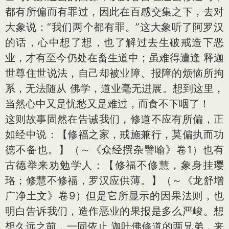
都有所偏而有罪过，因此在百感交集之下，去对
大象说：“我们两个都有罪。”这大象听了阿罗汉
的话，心中想了想，也了解过去生破戒造下恶
业，才有至今仍处在畜生道中；虽难得遭逢 释迦
世尊住世说法，自己却被业障、报障的烦恼所拘
系，无法随从 佛学，道业毫无进展。想到这里，
当然心中又是忧愁又是难过，而食不下咽了！
这则故事固然在告诫我们，修道不应有所偏，正
如经中说：【修福之家，戒施兼行，莫偏执而功
德不备也。】（～《众经撰杂譬喻》卷1）也有
古德举来劝勉学人：【修福不修慧，象身挂璎
珞；修慧不修福，罗汉应供薄。】（～《龙舒增
广净土文》卷9）但是它所显示的因果法则，也
明白告诉我们，造作恶业的果报是多么严峻。想
想久远之前，一同依止 迦叶佛修道的两兄弟，来