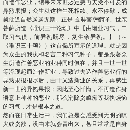
而造作恶业，结果未来世必定要再去受不可爱的
异熟果报；众生就这样生死相续、永不停歇，成
就佛道自然遥遥无期。正是 玄奘菩萨翻译、世亲
菩萨所造《唯识三十论颂》中【由诸业习气，二
取习气俱，前异熟既尽，复生余异熟。】（～
《唯识三十颂》）这首偈所宣示的道理。就是因
为众生的我执和名言二种习气种子，都是跟著众
生所造作善恶业的业种同时俱在，并且一世一世
等流现起而造作新业，导致过去造作善恶业行的
异熟果报报尽后，由于又造新业的关系，再感生
新一世的异熟果报；因此至心忏悔，不再造作身
语意上种种的恶业，那么消除贪瞋痴等我执烦恼
的习气，才是根本之道。
然而在日常生活中，我们总是会感受到无明的瞋
火或贪欲，没由来就会冒出来，甚且常常是自身