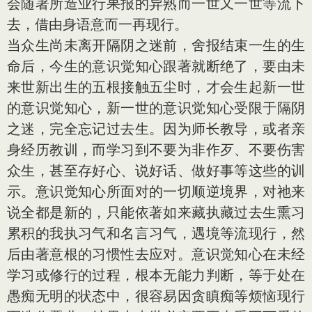
会随著所造业行果报的异熟而一世又一世等流下
去，借由身语意而一再现行。
当众生尚未离开隔阴之迷前，舍报结束一生的生
命后，今生的意识觉知心跟著就断绝了，要由未
来世新出生的五根接触五尘时，才会生起新一世
的意识觉知心，新一世的意识觉知心受限于隔阴
之迷，完全忘记过去生。因为师长教导，或者亲
身经历教训，而学习到不要为非作歹、不要伤害
众生，甚至存好心、说好话、做好事等这些的训
示。意识觉知心所面对的一切顺逆境界，对祂来
说全都是新的，只能依著如来藏执藏过去生熏习
累积的我执习气和名言习气，遇境等流现行，然
后由著意根的习惯性去应对。意识觉知心在未经
学习或修行的过程，根本无能力判断，等于处在
愚痴无明的状态中，很容易因贪瞋痴等烦恼现行