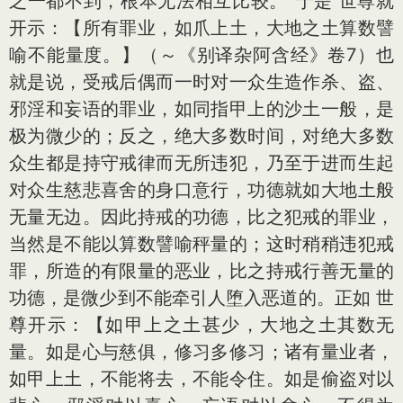
之一都不到，根本无法相互比较。”于是 世尊就
开示：【所有罪业，如爪上土，大地之土算数譬
喻不能量度。】（～《别译杂阿含经》卷7）也
就是说，受戒后偶而一时对一众生造作杀、盗、
邪淫和妄语的罪业，如同指甲上的沙土一般，是
极为微少的；反之，绝大多数时间，对绝大多数
众生都是持守戒律而无所违犯，乃至于进而生起
对众生慈悲喜舍的身口意行，功德就如大地土般
无量无边。因此持戒的功德，比之犯戒的罪业，
当然是不能以算数譬喻秤量的；这时稍稍违犯戒
罪，所造的有限量的恶业，比之持戒行善无量的
功德，是微少到不能牵引人堕入恶道的。正如 世
尊开示：【如甲上之土甚少，大地之土其数无
量。如是心与慈俱，修习多修习；诸有量业者，
如甲上土，不能将去，不能令住。如是偷盗对以