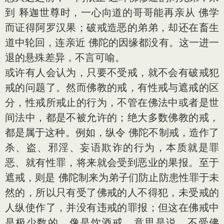
到 释迦世尊时，一心向道的哥哥能再亲从 佛学
而证得阿罗汉果；破戒造恶的弟弟，却还在畜生
道中轮回，连亲近 佛陀的因缘都没有。这一进一
退的悬殊差异，不言可喻。
或许有人会认为，只要不受戒，就不会有破戒犯
戒的问题了。然而佛教的戒，有性戒与遮戒的区
分，性戒所戒止的行为，不管在佛法中或者是世
间法中，都是不被允许的；绝大多数佛教的戒，
都是属于这种。例如，纵令 佛陀不制戒，造作了
杀、盗、邪淫、妄语欺诈的行为，本质就是罪
恶、就有性罪，将来就会受到恶业的果报。至于
遮戒，则是 佛陀制来为弟子们防止防患性罪于未
然的，所以只有受了佛戒的人不得犯，未受戒的
人纵使作了，并没有违戒的罪报；但这在佛戒中
是极少数的。像是饮酒戒，意思是说，不受佛