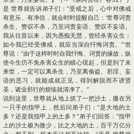
是 世尊就告诉弟子们：“受戒之后，心中对佛戒
有意乐、有净信，就会时时提醒自己：‘世尊诃责
杀生、赞叹不杀，乃至诃责妄语、赞叹不妄语。
我从往昔以来，因为愚痴无慧，曾经杀害众生；
如今我已经受佛戒，就应当深自忏悔诃责。’”世
尊说：“由于这样时时自我忏悔、诃责的缘故，纵
使今生仍不免杀害众生的瞋心现起，但是到了未
来世，一定可以离杀生，乃至离偷盗、邪淫、妄
语的恶习，就能成就正见，得到解脱而不谤贤
圣，诸业邪行的烦恼就清净了。”
说到这里，世尊就从地上抓了一把沙土，撒在另
一只手的指甲上，然后问弟子们：“是大地的土
多？还是我指甲上的土多？”弟子们回答：“指甲
上的沙土极为微少，比之大地的土，百千万亿分