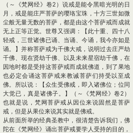
（～《梵网经》卷2）说戒是能令黑暗光明的日
月，戒是能庄严菩萨的璎珞宝珠，十方三世如微
尘般无量无数的菩萨，都是由这个菩萨戒而成就
无上正等正觉。世尊又强调：【此十重、四十八
轻戒，三世诸佛已诵、当诵、今诵，我今亦如是
诵。】并称菩萨戒为千佛大戒，说明过去庄严劫
千佛、现在贤劫千佛、以及未来星宿劫千佛，在
因地时都是受持这菩萨戒而成就佛道，到了果地
也必定会诵这菩萨戒来教诫菩萨们持受以至成
佛。所以说：【众生受佛戒，即入诸佛位；位同
大觉已，真是诸佛子。】（～《梵网经》卷2）
也就是说，梵网菩萨戒从因位来说固然是菩萨
戒，但是从果位来说其实就是佛戒。
从前面所举的经典圣教中，很清楚告诉我们，佛
陀在《梵网经》诵出菩萨戒要学人受持的目的，