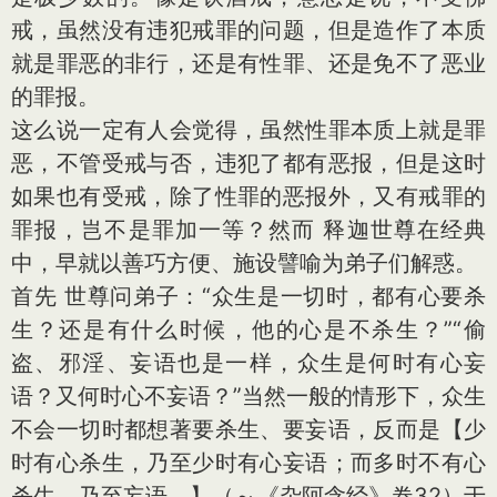
戒，虽然没有违犯戒罪的问题，但是造作了本质
就是罪恶的非行，还是有性罪、还是免不了恶业
的罪报。
这么说一定有人会觉得，虽然性罪本质上就是罪
恶，不管受戒与否，违犯了都有恶报，但是这时
如果也有受戒，除了性罪的恶报外，又有戒罪的
罪报，岂不是罪加一等？然而 释迦世尊在经典
中，早就以善巧方便、施设譬喻为弟子们解惑。
首先 世尊问弟子：“众生是一切时，都有心要杀
生？还是有什么时候，他的心是不杀生？”“偷
盗、邪淫、妄语也是一样，众生是何时有心妄
语？又何时心不妄语？”当然一般的情形下，众生
不会一切时都想著要杀生、要妄语，反而是【少
时有心杀生，乃至少时有心妄语；而多时不有心
杀生，乃至妄语。】（～《杂阿含经》卷32）于