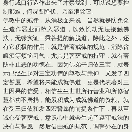
身行或口行造作出来了才察觉到，可以说想要控
制都难，何况要降伏、乃至消除它。
佛教中的戒律，从消极面来说，当然就是防免众
生造作恶业而堕入恶道，以致长劫无法接触佛
法，无缘实证三乘菩提的解脱道。除此之外，还
有它积极的作用，就是借著戒律的规范，消除贪
瞋痴等烦恼习气，尤其是菩萨戒的持守，就有著
防非止恶的功德在。因为佛弟子归依三宝，就表
示已经生起对三宝功德的尊敬与崇仰，又发了四
宏誓愿，希望将来能成就佛道，更是代表著对三
世因果的信受，相信生生世世所行善业和所修智
慧都功不唐捐，能累积成为成就佛道的资粮。就
在受三归依和发四宏誓愿的前提条件下，再以至
诚心受菩萨戒，意识心中就会生起了遵守戒法的
决心与誓愿，然后借由戒的规范，调整外在的身