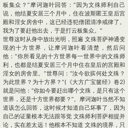
板集众？”摩诃迦叶回答：“因为文殊师利自己
说，他结夏安居三个月中，住在波斯匿王皇后宫
殿和淫女房舍中，这已经违犯僧团清净戒律了。
我为了要赶他出去，于是打云板集众。”
世尊这时从身中放出光明，照遍 文殊菩萨神通变
现的十方世界，让摩诃迦叶看清楚，然后问
他：“你所看见的十方世界每一世界中的文殊师
利，也都是结夏安居三个月中住在皇后的宫殿和
淫女的房舍里。”世尊问：“汝今欲摈何处文殊？
为此世界？为十方界？”(《大方广宝箧经》卷2)
就是问他：“你如今要赶出哪个文殊，是只有这个
世界，还是十方世界都要？”。摩诃迦叶当然不知
道该怎么回答，这时候才知道自己坏事了，因为
自己的证量根本无法跟等觉 文殊师利菩萨相提并
论，实在差太远！他根本不知道 文殊的境界，只