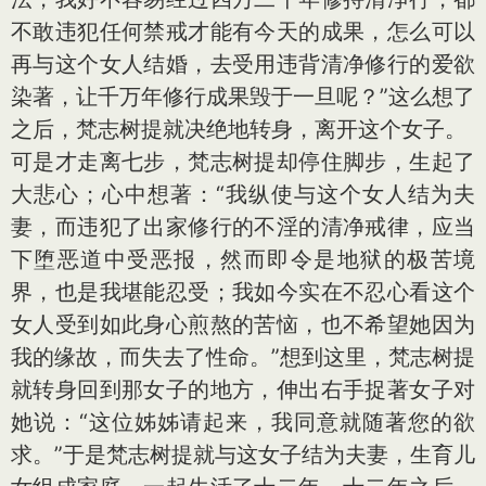
不敢违犯任何禁戒才能有今天的成果，怎么可以
再与这个女人结婚，去受用违背清净修行的爱欲
染著，让千万年修行成果毁于一旦呢？”这么想了
之后，梵志树提就决绝地转身，离开这个女子。
可是才走离七步，梵志树提却停住脚步，生起了
大悲心；心中想著：“我纵使与这个女人结为夫
妻，而违犯了出家修行的不淫的清净戒律，应当
下堕恶道中受恶报，然而即令是地狱的极苦境
界，也是我堪能忍受；我如今实在不忍心看这个
女人受到如此身心煎熬的苦恼，也不希望她因为
我的缘故，而失去了性命。”想到这里，梵志树提
就转身回到那女子的地方，伸出右手捉著女子对
她说：“这位姊姊请起来，我同意就随著您的欲
求。”于是梵志树提就与这女子结为夫妻，生育儿