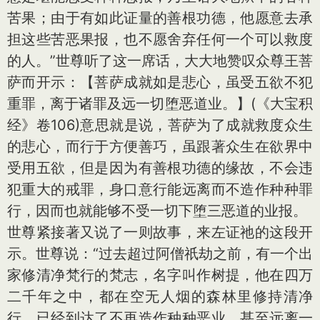
苦果；由于有如此证量的善根功德，他愿意去承
担这些苦恶果报，也不愿舍弃任何一个可以救度
的人。”世尊听了这一席话，大大地赞叹众尊王菩
萨而开示：【菩萨成就如是悲心，虽受五欲不犯
重罪，离于诸罪及远一切堕恶道业。】(《大宝积
经》卷106)意思就是说，菩萨为了成就救度众生
的悲心，而行于方便善巧，虽跟著众生在欲界中
受用五欲，但是因为有善根功德的缘故，不会违
犯重大的戒罪，身口意行能远离而不造作种种罪
行，因而也就能够不受一切下堕三恶道的业报。
世尊紧接著又说了一则故事，来左证祂的这段开
示。世尊说：“过去超过阿僧祇劫之前，有一个出
家修清净梵行的梵志，名字叫作树提，他在四万
二千年之中，都在空无人烟的森林里修持清净
行，已经到达了不再造作种种恶业，甚至远离一