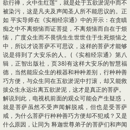
欲行禅，火中生红莲”，就是处于五欲淤泥中而不
被染污，这是凡夫及声闻圣人所不能思议的。正
如 平实导师在《实相经宗通》中的开示：在贪瞋
痴之中不离烦恼而证菩提，不离烦恼而自在于烦
恼，广度众生而不畏惧生生世世住于生死烦恼之
中，所以才说菩萨不可思议，这样的菩萨才能够
说是得到了大安乐的人。(《实相经宗通》第八
辑，正智出版社，页38)有这样大安乐的智慧福
德，当然能应众生的根器和种种差别，行种种善
巧方便，与众生同在五欲淤泥中打滚，却又能救
拔众生永远出离五欲淤泥，这才是真正的菩萨。
解说到此，电视机前面的观众可能会产生疑惑，
就是菩萨虽然不受声闻解脱戒，但也是受菩萨
戒，为什么菩萨行种种善巧方便却不犯戒？又是
什么原因，让同为 释迦世尊弟子的菩萨们和声闻