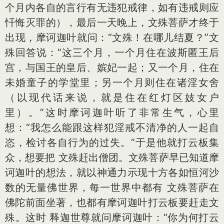
个月内各自的言行有无违犯戒律，如有违戒则应
忏悔灭罪的），最后一天晚上，文殊菩萨才终于
出现，摩诃迦叶就问：“文殊！在哪儿结夏？”文
殊回答说：“这三个月，一个月住在波斯匿王后
宫，与国王的皇后、嫔妃一起；又一个月，住在
未婚童子的学堂里；另一个月则住在诸淫女舍
（以现代话来说，就是住在红灯区妓女户
里）。”这时摩诃迦叶听了非常生气，心里
想：“我怎么能跟这样犯淫戒不清净的人一起自
恣，检讨各自行为的过失。”于是他就打云板集
众，想要把 文殊赶出僧团。文殊菩萨早已知道摩
诃迦叶的想法，就以神通力示现十方各如恒河沙
数的无量佛世界，每一世界中都有 文殊菩萨在
佛陀前面坐著，也都有摩诃迦叶打云板要赶走文
殊。这时 释迦世尊就问摩诃迦叶：“你为何打云