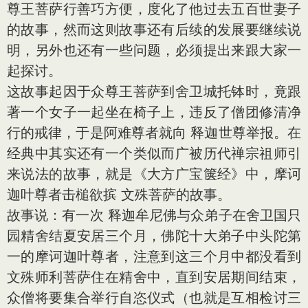
尊王菩萨行善巧方便，度化了他过去五百世妻子
的故事，然而这则故事还有后续的发展要继续说
明，另外也还有一些问题，必须提出来跟大家一
起探讨。
这故事起因于众尊王菩萨到舍卫城托钵时，竟跟
著一个女子一起坐在椅子上，违反了僧团修清净
行的戒律，于是阿难尊者就向 释迦世尊举报。在
经典中其实还有一个类似而广被历代禅宗祖师引
来说法的故事，就是《大方广宝箧经》中，摩诃
迦叶尊者击槌欲摈 文殊菩萨的故事。
故事说：有一次 释迦牟尼佛与众弟子在舍卫国只
园精舍结夏安居三个月，佛陀十大弟子中头陀第
一的摩诃迦叶尊者，注意到这三个月中都没看到
文殊师利菩萨住在精舍中，直到安居期间结束，
众僧将要集合举行自恣仪式（也就是互相检讨三