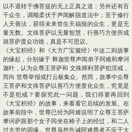
以不退转于佛菩提的无上正真之道；另外还有百
千众生，调顺柔伏于声闻解脱道法中；至于修行
人天善法，获得未来世生天福报的众生，更是无
量无数。文殊菩萨以无量智慧，行善巧方便所成
就菩萨度众功德，真是不可思议。
《大宝积经》和《大方广宝箧经》中这二则故事
的缘起，分别缘于 释迦世尊声闻弟子阿难和摩诃
迦叶，认为众尊王菩萨和 文殊师利菩萨犯淫戒，
而向 世尊举报或打云板集众。然而，故事中众尊
王菩萨和文殊菩萨以善巧方便度化众生，究竟是
不是犯戒？要探究此一问题，我们得要再回到
《大宝积经》的故事，来看看它后续的发展。在
故事前段中，世尊已经为阿难说明了众尊王菩萨
摩诃萨跟那个女子同坐在椅子上的经过，和二人
过去世的因缘。世尊虽然告诫阿难尊者不应于大