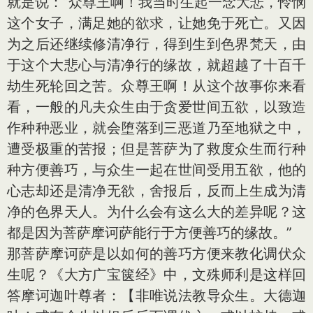
就是说：“众尊王啊！我当时生起一念大悲，怜悯
这个女子，满足她的欲求，让她免于死亡。又因
为之后还继续修清净行，得到生到色界梵天，由
于这个大悲心与清净行的缘故，就超越了十百千
劫生死轮回之苦。众尊王啊！从这个故事你来看
看，一般的凡夫众生由于贪爱世间五欲，以致造
作种种恶业，就会堕落到三恶道乃至地狱之中，
遭受极重的苦报；但是菩萨为了救度众生而行种
种方便善巧，与众生一起在世间受用五欲，他的
心志却还是清净无欲，舍报后，反而上生成为清
净的色界天人。为什么会有这么大的差异呢？这
都是因为菩萨摩诃萨能行于方便善巧的缘故。”
那菩萨摩诃萨是以如何的善巧方便来教化调伏众
生呢？《大方广宝箧经》中，文殊师利是这样回
答摩诃迦叶尊者：【非唯说法教导众生。大德迦