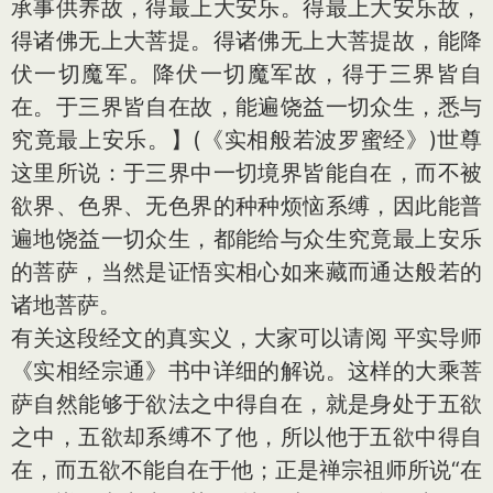
承事供养故，得最上大安乐。得最上大安乐故，
得诸佛无上大菩提。得诸佛无上大菩提故，能降
伏一切魔军。降伏一切魔军故，得于三界皆自
在。于三界皆自在故，能遍饶益一切众生，悉与
究竟最上安乐。】(《实相般若波罗蜜经》)世尊
这里所说：于三界中一切境界皆能自在，而不被
欲界、色界、无色界的种种烦恼系缚，因此能普
遍地饶益一切众生，都能给与众生究竟最上安乐
的菩萨，当然是证悟实相心如来藏而通达般若的
诸地菩萨。
有关这段经文的真实义，大家可以请阅 平实导师
《实相经宗通》书中详细的解说。这样的大乘菩
萨自然能够于欲法之中得自在，就是身处于五欲
之中，五欲却系缚不了他，所以他于五欲中得自
在，而五欲不能自在于他；正是禅宗祖师所说“在