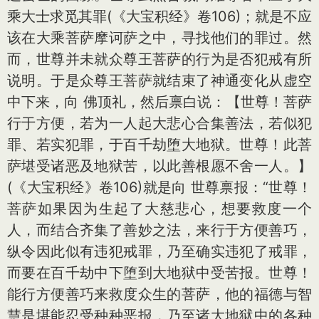
乘大士求觅其罪(《大宝积经》卷106)；就是不应
该在大乘菩萨摩诃萨之中，寻找他们的罪过。然
而，世尊并未就众尊王菩萨的行为是否犯戒有所
说明。于是众尊王菩萨就结束了神通变化从虚空
中下来，向 佛顶礼，然后禀白说：【世尊！菩萨
行于方便，若为一人起大悲心合集善法，若似犯
罪、若实犯罪，于百千劫堕大地狱。世尊！此菩
萨堪受诸恶及地狱苦，以此善根愿不舍一人。】
(《大宝积经》卷106)就是向 世尊禀报：“世尊！
菩萨如果因为生起了大慈悲心，想要救度一个
人，而结合齐集了善妙之法，来行于方便善巧，
纵令因此似有违犯戒罪，乃至确实违犯了戒罪，
而要在百千劫中下堕到大地狱中受苦报。世尊！
能行方便善巧来救度众生的菩萨，他的福德与智
慧是堪能忍受种种恶报，乃至诸大地狱中的各种