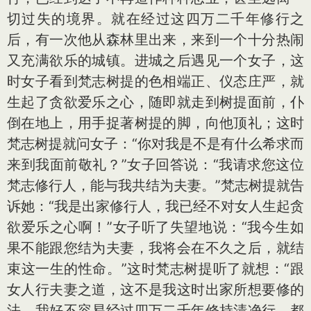
切过失的境界。就在经过这四万二千年修行之
后，有一次他从森林里出来，来到一个十分热闹
又充满欲乐的城镇。进城之后遇见一个女子，这
时女子看到梵志树提的色相端正、仪态庄严，就
生起了贪欲爱乐之心，随即就走到树提面前，仆
倒在地上，用手捉著树提的脚，向他顶礼；这时
梵志树提就问女子：“你对我是不是有什么希求而
来到我面前敬礼？”女子回答说：“我请求您这位
梵志修行人，能与我共结为夫妻。”梵志树提就告
诉她：“我是出家修行人，我已经不对女人生起贪
欲爱乐之心啊！”女子听了失望地说：“我今生如
果不能跟您结为夫妻，我将会在不久之后，就结
束这一生的性命。”这时梵志树提听了就想：“跟
女人行夫妻之道，这不是我这时出家所想要修的
法，我好不容易经过四万二千年修持清净行，都