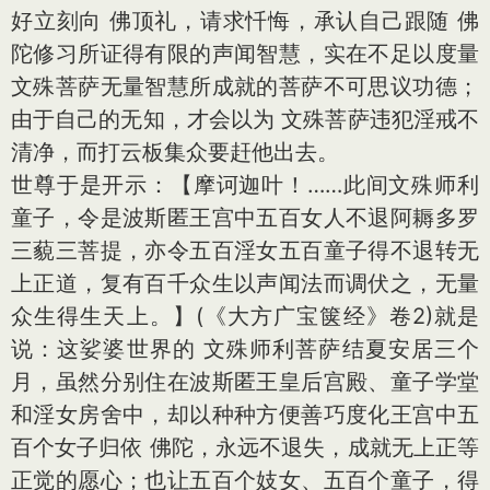
好立刻向 佛顶礼，请求忏悔，承认自己跟随 佛
陀修习所证得有限的声闻智慧，实在不足以度量
文殊菩萨无量智慧所成就的菩萨不可思议功德；
由于自己的无知，才会以为 文殊菩萨违犯淫戒不
清净，而打云板集众要赶他出去。
世尊于是开示：【摩诃迦叶！……此间文殊师利
童子，令是波斯匿王宫中五百女人不退阿耨多罗
三藐三菩提，亦令五百淫女五百童子得不退转无
上正道，复有百千众生以声闻法而调伏之，无量
众生得生天上。】(《大方广宝箧经》卷2)就是
说：这娑婆世界的 文殊师利菩萨结夏安居三个
月，虽然分别住在波斯匿王皇后宫殿、童子学堂
和淫女房舍中，却以种种方便善巧度化王宫中五
百个女子归依 佛陀，永远不退失，成就无上正等
正觉的愿心；也让五百个妓女、五百个童子，得