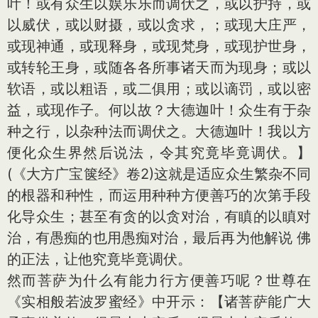
叶！或有众生以娱乐乐而调伏之，或以护持，或
以威伏，或以财摄，或以贪求，；或现大庄严，
或现神通，或现释身，或现梵身，或现护世身，
或转轮王身，或随各各所事诸天而为现身；或以
软语，或以粗语，或二俱用；或以谪罚，或以密
益，或现作子。何以故？大德迦叶！众生有于杂
种之行，以杂种法而调伏之。大德迦叶！我以方
便化众生界然后说法，令其究竟毕竟调伏。】
(《大方广宝箧经》卷2)这就是适应众生繁杂不同
的根器和种性，而运用种种方便善巧的次第手段
化导众生；甚至有贪的以贪对治，有瞋的以瞋对
治，有愚痴的也用愚痴对治，最后再为他解说 佛
的正法，让他究竟毕竟调伏。
然而菩萨为什么有能力行方便善巧呢？世尊在
《实相般若波罗蜜经》中开示：【诸菩萨能广大