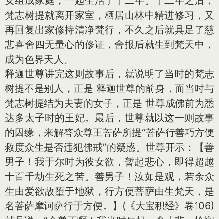
女组成家庭，一起生活了十二年。十二年之后，
梵志树提就离开家室，栖居山林中精进修习，又
再回复出家修持清净梵行，不久之后就具足了慈
悲喜舍四无量心的修证，舍报后就生到梵天中，
成为色界天人。
释迦世尊讲完这则故事后，就说明了当时的梵志
树提不是别人，正是 释迦世尊的前身，而当时与
梵志树提结为夫妻的女子，正是 世尊成佛前为悉
达多太子时的王妃。最后，世尊就以这一则故事
的因缘，来解答众尊王菩萨所提“菩萨行善巧方便
救度众生是否违犯佛戒”的疑惑。世尊开示：【善
男子！我于尔时为彼女欲，暂起悲心，即得超越
十百千劫生死之苦。善男子！汝如是观，若余众
生由爱欲故堕于地狱，行方便菩萨由生梵天，是
名菩萨摩诃萨行于方便。】(《大宝积经》卷106)