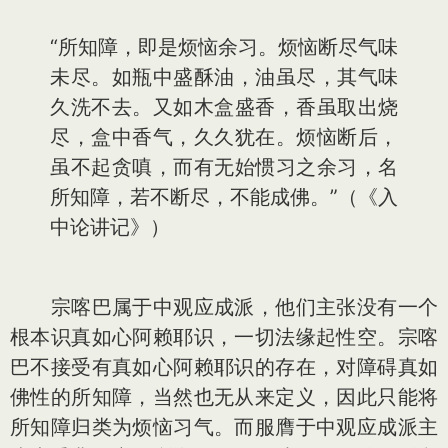
“所知障，即是烦恼余习。烦恼断尽气味
未尽。如瓶中盛酥油，油虽尽，其气味
久洗不去。又如木盒盛香，香虽取出烧
尽，盒中香气，久久犹在。烦恼断后，
虽不起贪嗔，而有无始惯习之余习，名
所知障，若不断尽，不能成佛。”（《入
中论讲记》）
宗喀巴属于中观应成派，他们主张没有一个
根本识真如心阿赖耶识，一切法缘起性空。宗喀
巴不接受有真如心阿赖耶识的存在，对障碍真如
佛性的所知障，当然也无从来定义，因此只能将
所知障归类为烦恼习气。而服膺于中观应成派主