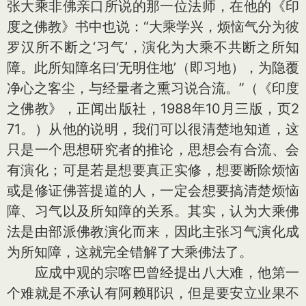
张大乘非佛亲口所说的那一位法师，在他的《印
度之佛教》书中也说：“大乘学兴，烦恼气分为彼
罗汉所不断之‘习气’，演化为大乘不共断之所知
障。此所知障名曰‘无明住地’（即习地），为隐覆
净心之客尘，与经量者之熏习说合流。”（《印度
之佛教》，正闻出版社，1988年10月三版，页2
71。）从他的说明，我们可以很清楚地知道，这
只是一个思想研究者的推论，思想会有合流、会
有演化；可是若是想要真正实修，想要断除烦恼
或是修证佛菩提道的人，一定会想要搞清楚烦恼
障、习气以及所知障的关系。其实，认为大乘佛
法是由部派佛教演化而来，因此主张习气演化成
为所知障，这就完全错解了大乘佛法了。
应成中观的宗喀巴曾经提出八大难，他第一
个难就是不承认有阿赖耶识，但是要安立业果不