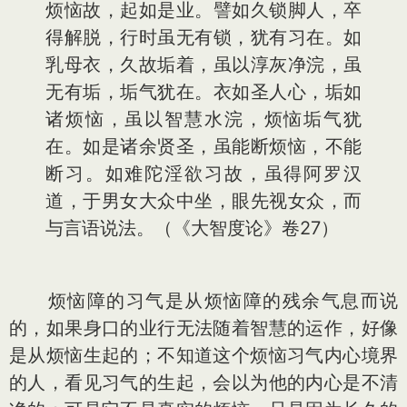
烦恼故，起如是业。譬如久锁脚人，卒
得解脱，行时虽无有锁，犹有习在。如
乳母衣，久故垢着，虽以淳灰净浣，虽
无有垢，垢气犹在。衣如圣人心，垢如
诸烦恼，虽以智慧水浣，烦恼垢气犹
在。如是诸余贤圣，虽能断烦恼，不能
断习。如难陀淫欲习故，虽得阿罗汉
道，于男女大众中坐，眼先视女众，而
与言语说法。（《大智度论》卷27）
烦恼障的习气是从烦恼障的残余气息而说
的，如果身口的业行无法随着智慧的运作，好像
是从烦恼生起的；不知道这个烦恼习气内心境界
的人，看见习气的生起，会以为他的内心是不清