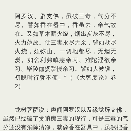
阿罗汉、辟支佛，虽破三毒，气分不
尽。譬如香在器中，香虽去，余气故
在。又如草木薪火烧，烟出炭灰不尽，
火力薄故。佛三毒永尽无余，譬如劫尽
火烧，须弥山、一切地都尽，无烟无
炭。如舍利弗瞋恚余习、难陀淫欲余
习、毕陵伽婆蹉慢余习。譬如人被锁，
初脱时行犹不便。”（《大智度论》卷
2）
龙树菩萨说：声闻阿罗汉以及缘觉辟支佛，
虽然已经破了贪瞋痴三毒的现行，可是三毒的气
分还没有消除清净，就像香在器具中，虽然把香