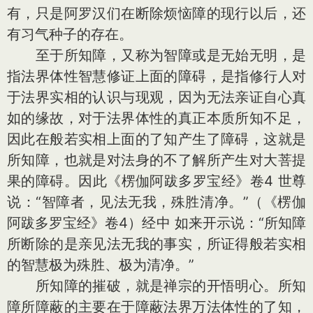
有，只是阿罗汉们在断除烦恼障的现行以后，还
有习气种子的存在。
至于所知障，又称为智障或是无始无明，是
指法界体性智慧修证上面的障碍，是指修行人对
于法界实相的认识与现观，因为无法亲证自心真
如的缘故，对于法界体性的真正本质所知不足，
因此在般若实相上面的了知产生了障碍，这就是
所知障，也就是对法身的不了解所产生对大菩提
果的障碍。因此《楞伽阿跋多罗宝经》卷4 世尊
说：“智障者，见法无我，殊胜清净。”（《楞伽
阿跋多罗宝经》卷4）经中 如来开示说：“所知障
所断除的是亲见法无我的事实，所证得般若实相
的智慧极为殊胜、极为清净。”
所知障的摧破，就是禅宗的开悟明心。所知
障所障蔽的主要在于障蔽法界万法体性的了知，