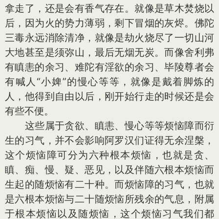
拿走了，还是会有香气存在。就像是草木焚烧以
后，因为火的势力薄弱，剩下冒烟的灰烬。佛陀
三毒永远消除清净，就像是劫火烧尽了一切山河
大地甚至是须弥山，最后无烟无炭。而像舍利弗
有瞋恚的余习、难陀有淫欲的余习、毕陵尊者会
有喊人“小婢”的慢心等等，就像是戴着脚炼的
人，他得到自由以后，刚开始行走的时候还是会
有些不便。
这些属于贪欲、瞋恚、慢心等等烦恼障而衍
生的习气，并不会影响阿罗汉们证得无余涅槃，
这个烦恼障可分为六种根本烦恼，也就是贪、
瞋、痴、慢、疑、恶见，以及伴随六根本烦恼而
生起的随烦恼有二十种。而烦恼障的习气，也就
是六根本烦恼与二十随烦恼所残余的气息，附属
于根本烦恼以及随烦恼，这个烦恼习气我们都