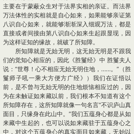
主要在于蒙蔽众生对于法界实相的亲证。而法界
万法体性的实相就是自心如来，如果能够亲证第
八识自心如来，就能够渐渐深入细观万法，都是
直接或者间接由第八识自心如来生起跟显现，因
为这样证知的缘故，就破了所知障。
所知障就是无始无明，这无始无明是不跟我
们的觉知心相应的，因此《胜鬘经》中 胜鬘夫人
说：“世尊！心不相应无始无明住地，……。”（胜
鬘师子吼一乘大方便方广经》）我们在证悟以
前，是不曾与无始无明的住地烦恼相应过的，因
为在未触证如来藏以前，我们根本不知道有这个
所知障存在，这所知障就像一句名言“不识庐山真
面目，只缘身在此山中。”我们五蕴身心都是从如
来藏中生起的，也可以说如来藏驻于五蕴身心之
中，对这个五蕴身心的真实面目如来藏，无始以