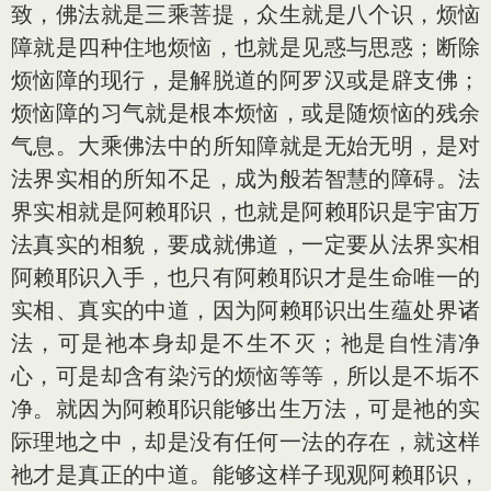
致，佛法就是三乘菩提，众生就是八个识，烦恼
障就是四种住地烦恼，也就是见惑与思惑；断除
烦恼障的现行，是解脱道的阿罗汉或是辟支佛；
烦恼障的习气就是根本烦恼，或是随烦恼的残余
气息。大乘佛法中的所知障就是无始无明，是对
法界实相的所知不足，成为般若智慧的障碍。法
界实相就是阿赖耶识，也就是阿赖耶识是宇宙万
法真实的相貌，要成就佛道，一定要从法界实相
阿赖耶识入手，也只有阿赖耶识才是生命唯一的
实相、真实的中道，因为阿赖耶识出生蕴处界诸
法，可是祂本身却是不生不灭；祂是自性清净
心，可是却含有染污的烦恼等等，所以是不垢不
净。就因为阿赖耶识能够出生万法，可是祂的实
际理地之中，却是没有任何一法的存在，就这样
祂才是真正的中道。能够这样子现观阿赖耶识，