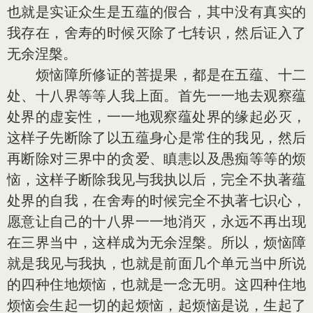
也就是实证众生是五蕴的假合，其中没有真实的
我存在，舍寿的时候灭除了七转识，然后证入了
无余涅槃。
烦恼障所修证的菩提果，都是在五蕴、十二
处、十八界等等人我上面。首先一一地去观察蕴
处界的虚妄性，一一地观察蕴处界的缘起必灭，
这样子先断除了以五蕴身心是常住的我见，然后
再断除对三界中的贪爱、瞋恚以及愚痴等等的烦
恼，这样子断除我见与我执以后，完全不执著蕴
处界的自我，在舍寿的时候完全不执著七识心，
愿意让自己的十八界一一地消灭，永远不再出现
在三界当中，这样成为无余涅槃。所以，烦恼障
就是我见与我执，也就是前面几个单元当中所说
的四种住地烦恼，也就是一念无明。这四种住地
烦恼会生起一切的起烦恼，起烦恼是说，生起了