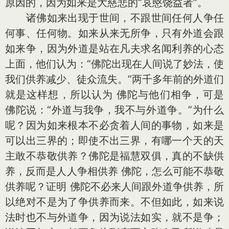
原因的，因为如来是大慈悲的“哀愍饶益者”。
诸佛如来出现于世间，不跟世间任何人争任
何事、任何物。如来从来无所争，只有外道会跟
如来争，因为外道是站在凡夫求名闻利养的心态
上面，他们认为：“佛陀出现在人间说了妙法，使
我们供养减少、徒众流失。”两千多年前的外道们
就是这样想，所以认为 佛陀与他们相争，可是
佛陀说：“外道与我争，我不与外道争。”为什么
呢？因为如来根本不必贪着人间的事物，如来是
可以出三界的；即使不出三界，有哪一个天的天
主敢不恭敬供养？佛陀是福慧双俱，真的不缺供
养，反而是人人争相供养 佛陀，怎么可能不恭敬
供养呢？证明 佛陀不必来人间跟外道争供养，所
以绝对不是为了争供养而来。不但如此，如来说
法时也不与外道争，因为说法如实，就不是争；