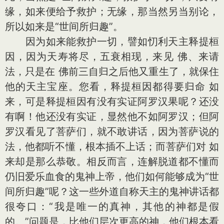
缘，如来便给予救护；无缘，那当然另当别论，
所以如来是“世间所归趣”。
因为如来能救护一切，譬如忉利天主释提桓
因，因为天寿将尽，五衰相现，来见 佛、来请
法，只是在 佛前三自归之后他又重生了，就保住
他的天主宝座。您看，释提桓因都得要归命 如
来，可是释提桓因有没有实证阿罗汉果呢？还没
有啊！他还没有实证，显然他不如阿罗汉；但阿
罗汉看见了菩萨们，就不敢讲话，因为菩萨说的
法，他都听不懂，根本插不上话；而菩萨们对 如
来却是那么恭敬。相反而言，连解脱道都不懂而
仍旧爱乐血食的鬼神上帝，他们如何能够成为“世
间所归趣”呢？这一些外道自称天主的鬼神讲话都
很夸口：“我是唯一的真神，其他的神都是假
的。”问题是，比他们层次更高的神，他们根本看