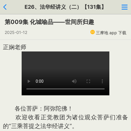
E26、法华经讲义（二）【131集】
第009集 化城喻品——世间所归趣
2025-01-12
三摩地 app 下载
正娴老师
各位菩萨：阿弥陀佛！
欢迎收看正觉教团为诸位观众菩萨们准备
的“三乘菩提之法华经讲义”。