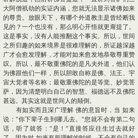
大阿僧祇劫的实证内涵，您就无法显示诸佛如来
的尊贵。放眼天下，有哪个外道教主是曾经断我
见的？一个也没有，那么明心开悟就更甭提了。
这是事实，没有人能推翻这个事实。所以，世间
之所归趣的如来境界是很难理解的，所证越深越
广才会愈发理解，才能对如来愈发地恭敬尊重赞
叹。所以，最不敬重佛陀的是凡夫外道，他们认
为佛跟他们一样，所以胆敢自称是佛、法王、宇
宙大觉者等名称；最敬重佛陀的是等觉、妙觉菩
萨，因为清楚明白自己的智慧、福德远不及佛陀
甚远。其实这就是世间人的颠倒。
有如实而且深广理解 佛的意旨时，当 如来
说：“你下辈子生到哪儿去。”您就不会有第二句
话，听了就答：“是！”直接答应往生过去就好
了。因为对 如来有所理解的时候，不会有自己的