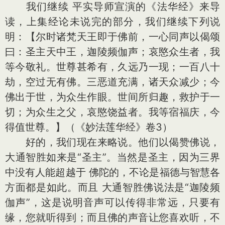
我们继续 平实导师宣演的《法华经》来导
读，上集经论未说完的部分，我们继续下列说
明：【尔时诸梵天王即于佛前，一心同声以偈颂
曰：圣主天中王，迦陵频伽声；哀愍众生者，我
等今敬礼。世尊甚希有，久远乃一现；一百八十
劫，空过无有佛。三恶道充满，诸天众减少；今
佛出于世，为众生作眼。世间所归趣，救护于一
切；为众生之父，哀愍饶益者。我等宿福庆，今
得值世尊。】（《妙法莲华经》卷3）
好的，我们现在来略说。他们以偈赞佛说，
大通智胜如来是“圣主”。当然是圣主，因为三界
中没有人能超越于 佛陀的，不论是福德与智慧各
方面都是如此。而且 大通智胜佛说法是“迦陵频
伽声”，这是说明音声可以传得非常远，只要有
缘，您就听得到；而且佛的声音让您喜欢听，不