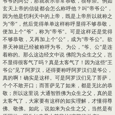
爷爷的阿公，那就表示非常恭敬，很尊崇。例如
玄天上帝的信徒都会怎么称呼他？叫“帝爷公”，
因为他是忉利天中的上帝，既是上帝所以就称之
为“帝”，然后觉得单单这样称呼显得不够恭敬，
便加上个“爷”，称为“帝爷”。可是这样还是觉得
不够恭敬，又再加上个“公”，成为“帝爷公”。欲
界天神就已经被称呼为爷、为公，“爷、公”是连
着称的。那么这边经文中说 佛陀为众生之父，岂
不显得很客气了吗？真是太客气了！因为这些“王
爷公”见了阿罗汉，还得要称呼阿罗汉们是爷公，
真的啊！确实是这样。可是阿罗汉们见了菩萨，
个个不敢开口；而菩萨见了如来，都是无比的恭
敬；所以这里说 大通智胜佛为众生之父，真的是
太客气了，大家要有这样的如实理解，才懂得尊
佛、敬佛。如此，说如来为众生之父，当然是有