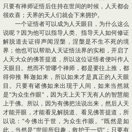
只要有禅师证悟后住持在世间的时候，人天都会
很欢喜；天界的天人们就会下来拥护。
一个证悟者可以成为人天眼目，为什么这么
说呢？因为他可以指导人类、指导天人如何修证
解脱道去证得声闻涅槃，涅槃是不生不死的境
界；他也可以帮助人天证悟法界的实相，开启了
人天大众的佛菩提道，所以这位证悟者便叫作人
天眼目。然而不管哪个禅师，都是要往上推，都
得仰推 释迦如来，所以如来才是真正的人天眼
目。只要有诸佛如来出现于人间，如来当然就
是“为众生作眼”，因为天上天下无有人的智慧能
上于佛。所以，因为有佛把法说出来，然后人天
才能开眼，才能看见解脱道、看见佛菩提道，所
以说：“今佛出于世，为众生作眼。”既然是如
此，当然是“世间所归趣，救护于一切”；只要有