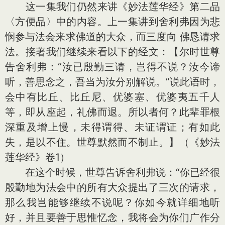
这一集我们仍然来讲《妙法莲华经》第二品
〈方便品〉中的内容。上一集讲到舍利弗因为悲
悯参与法会来求佛道的大众，而三度向 佛恳请求
法。接著我们继续来看以下的经文：【尔时世尊
告舍利弗：“汝已殷勤三请，岂得不说？汝今谛
听，善思念之，吾当为汝分别解说。”说此语时，
会中有比丘、比丘尼、优婆塞、优婆夷五千人
等，即从座起，礼佛而退。所以者何？此辈罪根
深重及增上慢，未得谓得、未证谓证；有如此
失，是以不住。世尊默然而不制止。】（《妙法
莲华经》卷1）
在这个时候，世尊告诉舍利弗说：“你已经很
殷勤地为法会中的所有大众提出了三次的请求，
那么我岂能够继续不说呢？你如今就详细地听
好，并且要善于思惟忆念，我将会为你们广作分