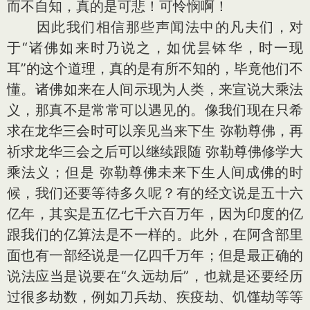
而不自知，真的是可悲！可怜悯啊！
因此我们相信那些声闻法中的凡夫们，对
于“诸佛如来时乃说之，如优昙钵华，时一现
耳”的这个道理，真的是有所不知的，毕竟他们不
懂。诸佛如来在人间示现为人类，来宣说大乘法
义，那真不是常常可以遇见的。像我们现在只希
求在龙华三会时可以亲见当来下生 弥勒尊佛，再
祈求龙华三会之后可以继续跟随 弥勒尊佛修学大
乘法义；但是 弥勒尊佛未来下生人间成佛的时
候，我们还要等待多久呢？有的经文说是五十六
亿年，其实是五亿七千六百万年，因为印度的亿
跟我们的亿算法是不一样的。此外，在阿含部里
面也有一部经说是一亿四千万年；但是最正确的
说法应当是说要在“久远劫后”，也就是还要经历
过很多劫数，例如刀兵劫、疾疫劫、饥馑劫等等