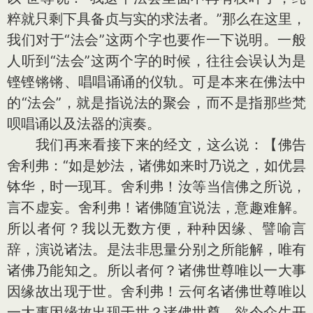
粹就只剩下具备贞与实的求法者。”那么在这里，
我们对于“法会”这两个字也要作一下说明。一般
人听到“法会”这两个字的时候，往往会误认为是
铿铿锵锵、唱唱诵诵的仪轨。可是本来在佛法中
的“法会”，就是指说法的聚会，而不是指那些梵
呗唱诵以及法器的演奏。
我们再来看接下来的经文，这么说：【佛告
舍利弗：“如是妙法，诸佛如来时乃说之，如优昙
钵华，时一现耳。舍利弗！汝等当信佛之所说，
言不虚妄。舍利弗！诸佛随宜说法，意趣难解。
所以者何？我以无数方便，种种因缘、譬喻言
辞，演说诸法。是法非思量分别之所能解，唯有
诸佛乃能知之。所以者何？诸佛世尊唯以一大事
因缘故出现于世。舍利弗！云何名诸佛世尊唯以
一大事因缘故出现于世？诸佛世尊，欲令众生开