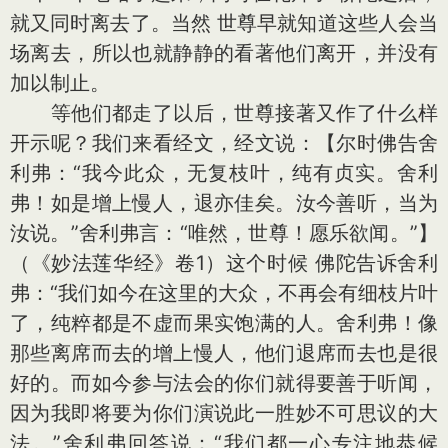
就又同时离去了。当然 世尊早就知道这些人会当
场离去，所以也就静静的看著他们离开，并没有
加以制止。
等他们都走了以后，世尊接著又作了什么样
开示呢？我们来看经文，经文说：【尔时佛告舍
利弗：“我今此众，无复枝叶，纯有贞实。舍利
弗！如是增上慢人，退亦佳矣。汝今善听，当为
汝说。”舍利弗言：“唯然，世尊！愿乐欲闻。”】
（《妙法莲华经》卷1）这个时候 佛陀告诉舍利
弗：“我们如今在这里的大众，不再会有细枝片叶
了，纯粹都是不虚而果实饱满的人。舍利弗！像
那些离席而去的增上慢人，他们退席而去也是很
好的。而如今参与法会的你们就得要善于听闻，
因为我即将要为你们演说此一胜妙不可思议的大
法。”舍利弗回答说：“我们都一心专注地恭候