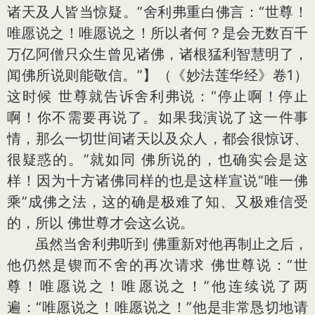
诸天及人皆当惊疑。”舍利弗重白佛言：“世尊！
唯愿说之！唯愿说之！所以者何？是会无数百千
万亿阿僧只众生曾见诸佛，诸根猛利智慧明了，
闻佛所说则能敬信。”】（《妙法莲华经》卷1）
这时候 世尊就告诉舍利弗说：“停止啊！停止
啊！你不需要再说了。如果我演说了这一件事
情，那么一切世间诸天以及众人，都会很惊讶、
很疑惑的。”就如同 佛所说的，也确实会是这
样！因为十方诸佛同样的也是这样宣说“唯一佛
乘”成佛之法，这的确是极难了知、又极难信受
的，所以 佛世尊才会这么说。
虽然当舍利弗听到 佛重新对他再制止之后，
他仍然是锲而不舍的再次请求 佛世尊说：“世
尊！唯愿说之！唯愿说之！”他连续说了两
遍：“唯愿说之！唯愿说之！”他是非常恳切地请