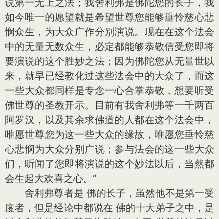
说第一无上之法；我舍利弗是佛陀您的长子，我
如今唯一的愿望就是希望世尊您能够垂怜慈心悲
悯众生，为大众广作分别演说。现在在这个法会
中的无量无数众生，必定都能够恭敬信受您即将
要演说的这个胜妙之法；因为佛陀您从无量世以
来，就早已经教化过这些法会中的大众了，而这
一些大众都同样是专念一心合掌恭敬，想要听受
佛世尊的圣教开示。目前有我舍利弗等一千两百
阿罗汉，以及其余求佛道的人都在这个法会中，
唯愿世尊您为这一些大众的缘故，唯愿您垂怜慈
心悲悯为大众分别广说；参与法会的这一些大众
们，听闻了您即将演说的这个妙法以后，当然都
会生起大欢喜之心。”
舍利弗尊者是 佛的长子，虽然他不是第一受
度者，但是经论中都说在 佛的十大弟子之中，是