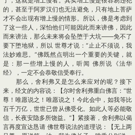
了，这就是增上慢者。其实增上慢是很容易违犯
的，甚至于阿罗汉们也无法避免，只有地上菩萨
才不会出现有增上慢的情形。所以，佛是考虑到
了这一些人，深怕他们可能因此而来谤佛，因此
而来谤法，那么未来将会坠堕于大坑——免不了
要下堕地狱，所以 世尊才说：“止止不须说，我
法妙难思。”佛既然点明出一个重要的关键，就
是：那一些增上慢的人，听闻 佛所说《法华
经》，一定不会恭敬信受奉行。
那么，舍利弗又是怎么来应对的呢？接下
来，经文的内容说：【尔时舍利弗重白佛言：“世
尊！唯愿说之！唯愿说之！今此会中，如我等比
百千万亿，世世已曾从佛受化。如此人等必能敬
信，长夜安隐多所饶益。”】紧接著，舍利弗以偈
言再度宣达恳请 佛世尊说法的道理说：【无上两