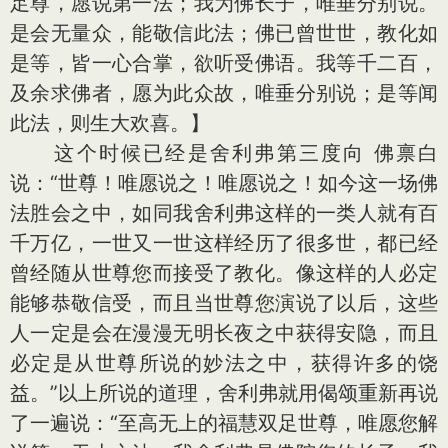
足尊，愿说第一法；我为佛长子，唯垂分别说。
是会无量众，能敬信此法；佛已曾世世，教化如
是等，皆一心合掌，欲听受佛语。我等千二百，
及余求佛者，愿为此众故，唯垂分别说；是等闻
此法，则生大欢喜。】
这个时候已经是舍利弗第三度向 佛禀白
说：“世尊！唯愿说之！唯愿说之！如今这一场佛
法胜会之中，如同我舍利弗这样的一类人就有百
千万亿，一世又一世这样经历了很多世，都已经
曾经随从世尊您而接受了教化。像这样的人必定
能够恭敬信受，而且当世尊您演说了以后，这些
人一定是会在漫漫无明长夜之中获得安隐，而且
必定是从世尊所说的妙法之中，获得许多的饶
益。”以上所说的道理，舍利弗就用偈颂重新再说
了一遍说：“至高无上的福慧双足世尊，唯愿您解