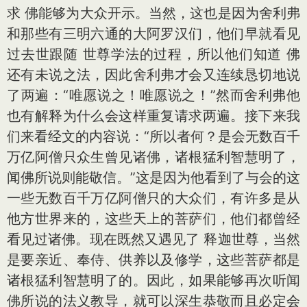
求 佛能够为大众开示。当然，这也是因为舍利弗
和那些有三明六通的大阿罗汉们，他们早就看见
过去世跟随 世尊学法的过程，所以他们知道 佛
还有未说之法，因此舍利弗才会又连续恳切地说
了两遍：“唯愿说之！唯愿说之！”然而舍利弗他
也有解释为什么会这样重复请求两遍。接下来我
们来看经文的内容说：“所以者何？是会无数百千
万亿阿僧只众生曾见诸佛，诸根猛利智慧明了，
闻佛所说则能敬信。”这是因为他看到了与会的这
一些无数百千万亿阿僧只的大众们，有许多是从
他方世界来的，这些天上的菩萨们，他们都曾经
看见过诸佛。现在既然又遇见了 释迦世尊，当然
是要亲近、奉侍、供养以及修学，这些菩萨都是
诸根猛利智慧明了的。因此，如果能够再次听闻
佛所说的法义教导，就可以深生恭敬而且必定会