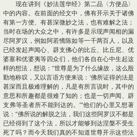
现在讲到《妙法莲华经》第二品〈方便品〉
中的内容。在前面的经文中，佛有开示关于诸佛
有第一方便、有甚深微妙之法，也有难解之法；
当时在场的大众之中，有许多是示现声闻相的漏
尽阿罗汉，例如阿若憍陈如等一千两百人，以及
已经发起声闻心、辟支佛心的比丘、比丘尼、优
婆塞和优婆夷等四众们，他们各自在心中生起这
样的想法，想说：“世尊是为了什么缘故，这么殷
勤地称叹，又以言语方便来说：‘佛所证得的法是
甚深而且极难理解的，凡是有所言说时，其中的
意思和所趣都是很难了知的；也是一切声闻、辟
支弗等圣者所不能到达的。’”他们的心里又想著
说：“佛所说的解脱之法，我们这些阿罗汉不都是
已经得到了这个法，所以才能够到达涅槃不受生
死了吗？而今天我们真的不知道世尊开示这些法