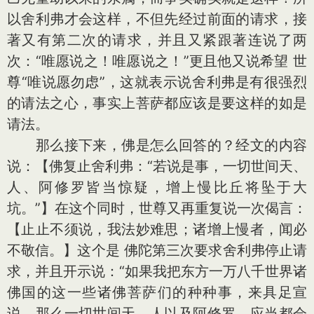
以舍利弗才会这样，不但先经过前面的请求，接
著又有第二次的请求，并且又紧跟著连说了两
次：“唯愿说之！唯愿说之！”更且他又说希望 世
尊“唯说愿勿虑”，这就表示说舍利弗是有很强烈
的请法之心，事实上菩萨都应该是要这样的如是
请法。
那么接下来，佛是怎么回答的？经文的内容
说：【佛复止舍利弗：“若说是事，一切世间天、
人、阿修罗皆当惊疑，增上慢比丘将坠于大
坑。”】在这个同时，世尊又再重复说一次偈言：
【止止不须说，我法妙难思；诸增上慢者，闻必
不敬信。】这个是 佛陀第三次要求舍利弗停止请
求，并且开示说：“如果我把东方一万八千世界诸
佛国的这一些诸佛菩萨们的种种事，来具足宣
说，那么一切世间天、人以及阿修罗，应当都会