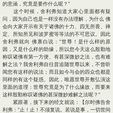
的意涵，究竟是要作什么呢？”
这个时候，舍利弗知道大家心里面都有疑
问，因为自己也是一样没有办法理解，为什么 佛
会向大家开示有关于诸佛的十力、四无所畏、禅
定、所知所见和波罗蜜等等法的不可思议。因此
舍利弗就向 佛禀白说：“世尊！是什么样的原
因，又是什么样的助缘，所以您今天这么殷勤地
称叹诸佛有第一方便、有甚深微妙之法，也有难
解之法？我舍利弗自往昔追随世尊以来，不曾听
闻您有这样的说法；而且如今与会的四众也都是
同样的有这个疑惑。因此，唯愿世尊开敷弘演这
里面的道理：世尊究竟是为了什么缘故，而要来
这样殷勤称叹诸佛的甚深微妙难解之法呢？”
紧跟著，接下来的经文就说：【尔时佛告舍
利弗：“止！止！不须复说。若说是事，一切世间