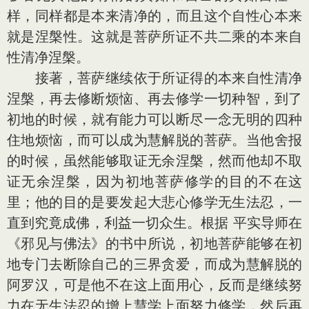
样，同样都是本来清净的，而且这个自性心本来
就是涅槃性。这就是菩萨所证不共二乘的本来自
性清净涅槃。
接著，菩萨继续依于所证得的本来自性清净
涅槃，再去修断烦恼、再去修学一切种智，到了
初地的时候，就有能力可以断尽一念无明的四种
住地烦恼，而可以成为慧解脱的菩萨。当他舍报
的时候，虽然能够取证无余涅槃，然而他却不取
证无余涅槃，因为初地菩萨修学的目的不在这
里；他的目的是要发起大悲心修学无生法忍，一
直到究竟成佛，利益一切众生。根据 平实导师在
《邪见与佛法》的书中所说，初地菩萨能够在初
地专门去断除自己的三界贪爱，而成为慧解脱的
阿罗汉，可是他不在这上面用心，反而是继续努
力在无生法忍的增上慧学上面努力修学，然后再