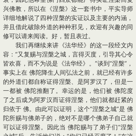
兴佛教，所以在《涅槃》这一套书中，平实导师
详细地解说了四种涅槃的实证以及主要的内涵，
并且借此破除外道的种种邪见，欢迎有兴趣的同
修可以请来阅读。好，暂且表过。
我们再继续来讲《法华经》的这一段经文内
容：“又复赐与涅槃之城，言得灭度，引导其心令
皆欢喜，而不为说是《法华经》。”谈到“涅槃”，
事实上在 佛陀降生人间弘法之前，就已经有许多
的外道们都自称证得涅槃、是阿罗汉了，但是一
一都被 佛陀推翻了。幸运的是，他们被 佛陀度
了之后成为阿罗汉而证得涅槃，他们就都赶紧的
归依于 佛。由此可以证明，这个“涅槃之城”是 佛
陀所赐与佛弟子的，绝对不是哪个佛弟子自己就
可以证得涅槃。因此当 佛陀赐与了弟子们“涅槃