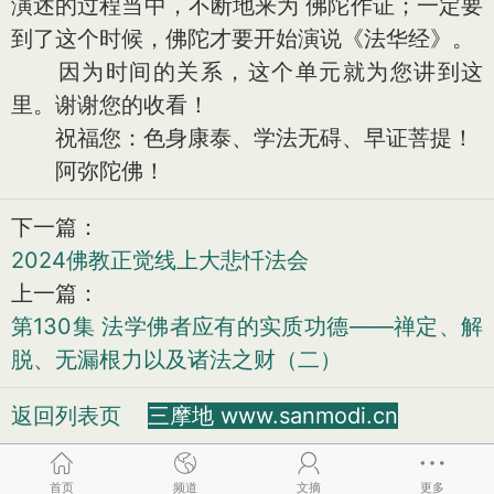
演述的过程当中，不断地来为 佛陀作证；一定要
到了这个时候，佛陀才要开始演说《法华经》。
因为时间的关系，这个单元就为您讲到这
里。谢谢您的收看！
祝福您：色身康泰、学法无碍、早证菩提！
阿弥陀佛！
下一篇：
2024佛教正觉线上大悲忏法会
上一篇：
第130集 法学佛者应有的实质功德——禅定、解
脱、无漏根力以及诸法之财（二）
返回列表页
三摩地 www.sanmodi.cn
首页
频道
文摘
更多