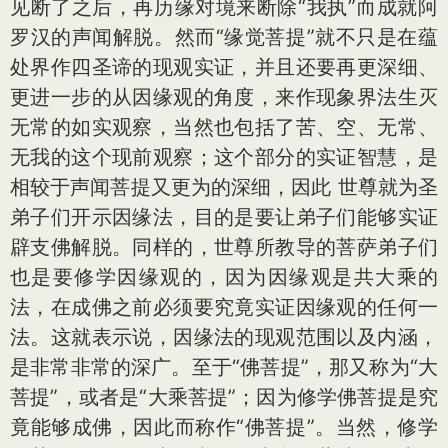
见断了之后，再历缘对境来断除“我执”而成就阿
罗汉的声闻解脱。然而“缘觉菩提”就不只是在蕴
处界作四圣谛的现观实证，并且还要再更深细、
更进一步的从因缘观的角度，来作现象界法生灭
无常的如实观察，当然也包括了苦、空、无常、
无我的这个现前观察；这个部分的实证智慧，是
相较于声闻菩提又更为的深细，因此 世尊就为圣
弟子们开示因缘法，目的是要让弟子们能够实证
辟支佛解脱。同样的，世尊所教导的菩萨弟子们
也是要修学因缘观的，因为因缘观是共大乘的
法，在成佛之前必须要究竟实证因缘观的任何一
法。这就表示说，因缘法的现观范围以及内涵，
是非常非常的深广。至于“佛菩提”，那又称为“大
菩提”，或者是“大乘菩提”；因为修学佛菩提是究
竟能够成佛，因此而称作“佛菩提”。当然，修学