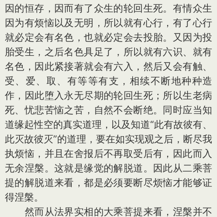
因的恒存，因而有了众生的轮回生死。有情众生
因为有烦恼以及无明，所以就有心行，有了心行
就必定会有名色，也就必定会去投胎。又因为投
胎受生，之后名色具足了，所以就有六识、就有
名色，因此紧接著就会有六入，然后又会有触、
受、爱、取、有等等有支，相续不断地种种造
作，因此堕入永无尽期的轮回生死；所以生老病
死、忧悲苦恼之苦，自然不会断绝。同时应当知
道缘起性空的真实道理，以及知道“此有故彼有、
此灭故彼灭”的道理，要在如实现观之后，断尽我
执烦恼，并且在舍报后不再取受后有，因此而入
无余涅槃。这就是缘觉的解脱道。因此从二乘菩
提的解脱道来看，都是必须要断尽烦恼才能够证
得涅槃。
然而从法界实相的大乘菩提来看，涅槃并不