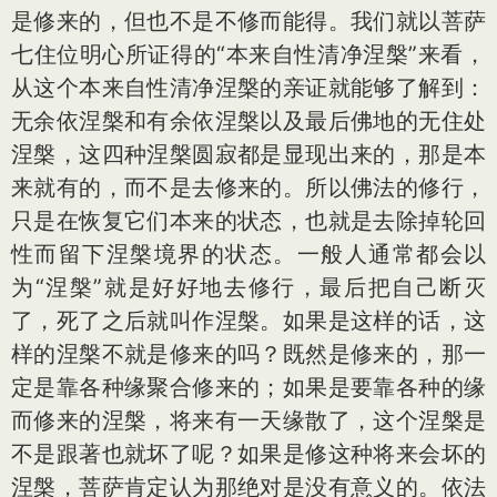
是修来的，但也不是不修而能得。我们就以菩萨
七住位明心所证得的“本来自性清净涅槃”来看，
从这个本来自性清净涅槃的亲证就能够了解到：
无余依涅槃和有余依涅槃以及最后佛地的无住处
涅槃，这四种涅槃圆寂都是显现出来的，那是本
来就有的，而不是去修来的。所以佛法的修行，
只是在恢复它们本来的状态，也就是去除掉轮回
性而留下涅槃境界的状态。一般人通常都会以
为“涅槃”就是好好地去修行，最后把自己断灭
了，死了之后就叫作涅槃。如果是这样的话，这
样的涅槃不就是修来的吗？既然是修来的，那一
定是靠各种缘聚合修来的；如果是要靠各种的缘
而修来的涅槃，将来有一天缘散了，这个涅槃是
不是跟著也就坏了呢？如果是修这种将来会坏的
涅槃，菩萨肯定认为那绝对是没有意义的。依法