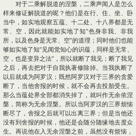
对于二乘解脱道的涅槃，二乘声闻人是怎么
样来修证解脱道的呢？他们是在行、住、坐、卧
当中，如实地观察五蕴、十二处、十八界都是无
常、空，因此就能如实地了知“色身非我、非我
所，以及色身是无常、空”的道理；同时他们也能
够如实地了知“见闻觉知心的识蕴，同样是无常、
空，也是变异之法”，所以就断了我见；断了我见
之后，再去把对于自我执著修除掉。当我执断了
以后就成为阿罗汉；既然阿罗汉对于三界的贪爱
断了，当他舍报的时候，就不会再去投胎受生。
那么当蕴处界全部都消失掉了，就叫作无余依涅
槃，简称为无余涅槃。所以当阿罗汉的三界烦恼
断尽了，舍报之后就可以出离三界；但是当他还
没有到舍报的时候，他还是会随分随缘地去度众
生。再说他在入无余涅槃之前，虽然没有烦恼，