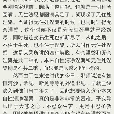
金刚喻定现前，圆满了道种智。也就是一切种智
圆满，无生法忍都圆满具足了，就现起了无住处
涅槃。当证得无住处涅槃的时候，也同时证得无
余涅槃，这个时候不仅是分段生死早就已经断
尽，同时是连变易生死也都断尽了；从此之后，
不住于生死，也不住于涅槃，所以叫作无住处涅
槃。这是大乘所讲的四种解脱，有余涅槃和无余
涅槃是共二乘的，本来自性清净涅槃和无住处涅
槃则是不共二乘，而只能是大乘才能证得的。
然而由于在末法时代的今日，邪师说法有如
恒河沙，常见、断见等等的外道邪见，早就已经
渗入到佛门当中很久了，因此想要悟入这个本来
自性清净涅槃，真的是非常非常的困难。平实导
师出于大悲之心，不忍众生苦，更是不忍圣教
衰，因此他希望佛门四众都能广得实证涅槃而复