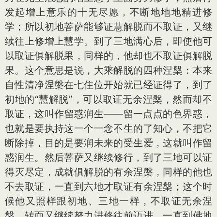
发起增上意乐的十无尽愿，不断地地地精进修
学；所以初地菩萨能够证慧解脱而不取证，又继
续往上修增上慧学。到了三地满心后，即使他可
以取证俱解脱果，同样的，他却也不取证俱解脱
果。这个意思是说，大乘解脱的四种涅槃：本来
自性清净涅槃在七住位开始就已经证得了，到了
初地的“慧解脱”，可以取证无余涅槃，然而却不
取证，这叫作留惑润生——留一点点的色界惑，
也就是要执持这一个一念不生的了知心，不把它
断除掉，目的是要润未来的受生爱，这就叫作留
惑润生。然后菩萨又继续修行，到了三地可以证
得灭尽定，成就俱解脱的有余涅槃，同样的他也
不去取证，一直到六地才取证有余涅槃；这个时
候他又照样跟初地、三地一样，不取证无余涅
槃，转而又继续努力进修往前迈进，一直到佛地