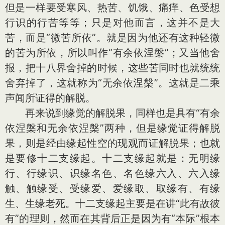
但是一样要受寒风、热苦、饥饿、痛痒、色受想
行识的行苦等等；只是对他而言，这并不是大
苦，而是“微苦所依”。就是因为他还有这种轻微
的苦为所依，所以叫作“有余依涅槃”；又当他舍
报，把十八界舍掉的时候，这些苦同时也就统统
舍弃掉了，这就称为“无余依涅槃”。这就是二乘
声闻所证得的解脱。
再来说到缘觉的解脱果，同样也是具有“有余
依涅槃和无余依涅槃”两种，但是缘觉证得解脱
果，则是经由缘起性空的现观而证解脱果；也就
是要修十二支缘起。十二支缘起就是：无明缘
行、行缘识、识缘名色、名色缘六入、六入缘
触、触缘受、受缘爱、爱缘取、取缘有、有缘
生、生缘老死。十二支缘起主要是在讲“此有故彼
有”的理则，然而在其背后正是因为有“本际”根本