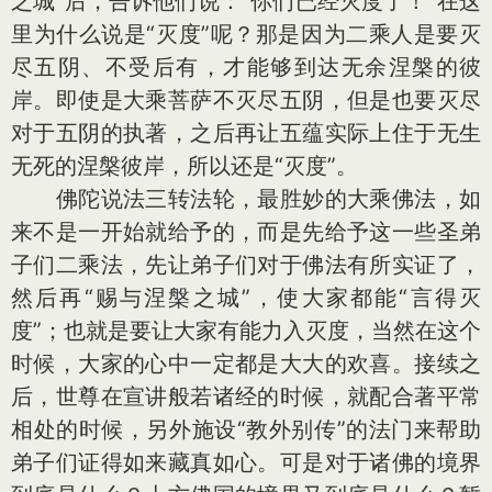
之城”后，告诉他们说：“你们已经灭度了！”在这
里为什么说是“灭度”呢？那是因为二乘人是要灭
尽五阴、不受后有，才能够到达无余涅槃的彼
岸。即使是大乘菩萨不灭尽五阴，但是也要灭尽
对于五阴的执著，之后再让五蕴实际上住于无生
无死的涅槃彼岸，所以还是“灭度”。
佛陀说法三转法轮，最胜妙的大乘佛法，如
来不是一开始就给予的，而是先给予这一些圣弟
子们二乘法，先让弟子们对于佛法有所实证了，
然后再“赐与涅槃之城”，使大家都能“言得灭
度”；也就是要让大家有能力入灭度，当然在这个
时候，大家的心中一定都是大大的欢喜。接续之
后，世尊在宣讲般若诸经的时候，就配合著平常
相处的时候，另外施设“教外别传”的法门来帮助
弟子们证得如来藏真如心。可是对于诸佛的境界