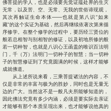
佛菩提的学人，也是必须要先觉证蕴处界的生灭
无常，以及苦、空、无常、无我的世俗谛现观，
其次再触证生命本体——也就是第八识“如来
藏”的这个实证为基础，然后再继续依著次第来循
序修学。在整个修学的过程中，要历经三贤位的
般若总相智与别相智的修证，以及初地所修的般
若一切种智，也就是八识心王函盖的唯识百法明
门，千（万）法明门一切种子的智慧；当一切种
子的智慧修证到了究竟圆满的时候，这样才能够
成就佛道。
从上述所说来看，三乘菩提诸法的内容，不
仅是非常的丰富与极为的胜妙，同时也是无量无
边的广大。当然这不是一般凡夫所能够知道的，
因此佛法究竟有多少内涵，必须是要实际去亲证
才能够有那个本质呈现出来，也才能够说他真的