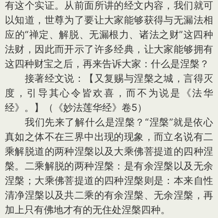
有这个实证。从前面所讲的经文内容，我们就可
以知道，世尊为了要让大家能够获得与无漏法相
应的“禅定、解脱、无漏根力、诸法之财”这四种
法财，因此而开示了许多经典，让大家能够拥有
这四种财宝之后，再来告诉大家：什么是涅槃？
接著经文说：【又复赐与涅槃之城，言得灭
度，引导其心令皆欢喜，而不为说是《法华
经》。】（《妙法莲华经》卷5）
我们先来了解什么是涅槃？“涅槃”就是依心
真如之体不在三界中出现的现象，而立名说有二
乘解脱道的两种涅槃以及大乘佛菩提道的四种涅
槃。二乘解脱的两种涅槃：是有余涅槃以及无余
涅槃；大乘佛菩提道的四种涅槃则是：本来自性
清净涅槃以及共二乘的有余涅槃、无余涅槃，再
加上只有佛地才有的无住处涅槃四种。