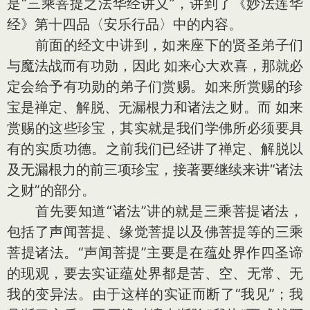
是“三乘菩提之法华经讲义”，讲到了《妙法莲华
经》第十四品〈安乐行品〉中的内容。
前面的经文中讲到，如来座下的贤圣弟子们
与魔法战而有功勋，因此 如来心大欢喜，那就必
定会给予有功勋的弟子们赏赐。如来所赏赐的珍
宝是禅定、解脱、无漏根力和诸法之财。而 如来
赏赐的这些珍宝，其实就是我们学佛所必须要具
有的实质功德。之前我们已经讲了禅定、解脱以
及无漏根力的前三项珍宝，接著要继续来讲“诸法
之财”的部分。
首先要知道“诸法”讲的就是三乘菩提诸法，
包括了声闻菩提、缘觉菩提以及佛菩提等的三乘
菩提诸法。“声闻菩提”主要是在蕴处界作四圣谛
的现观，要去实证蕴处界都是苦、空、无常、无
我的变异法。由于这样的实证而断了“我见”；我