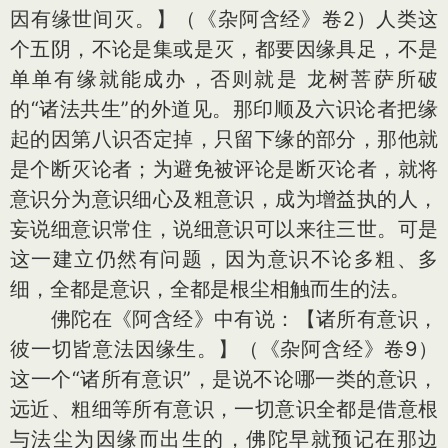
因有缘世间灭。】（《杂阿含经》卷2）人类这
个五阴，不论是集或是灭，都要因缘具足，不是
单单有缘就能成办，否则就是 龙树菩萨所破
的“诸法共生”的外道见。那印顺及六识论者把缘
起的因第八识否定掉，只留下缘的部分，那他就
是个断灭论者；为避免被评论是断灭论者，就将
意识分为意识细心及粗意识，成为增益执的人，
妄说细意识常住，说细意识可以来往三世。可是
这一建立仍然有问题，因为意识不论多粗、多
细，全都是意识，全都是根尘相触而生的法。
佛陀在《阿含经》中有说：【诸所有意识，
彼一切皆意法因缘生。】（《杂阿含经》卷9）
这一个“诸所有意识”，是说不论哪一类的意识，
远近、粗细等所有意识，一切意识全都是借意根
与法尘为因缘而出生的，佛陀早就预记在那边