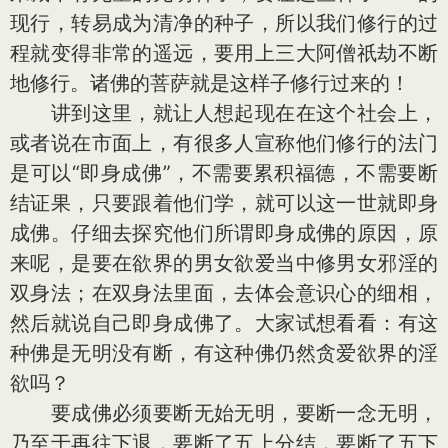
现行，转易成为清净的种子，所以我们修行的过
程就变得非常的遥远，要用上三大阿僧祇劫不断
地修行。诸佛的菩萨就是这样子修行过来的！
讲到这里，就让人想起现在在这个社会上，
或者说在市面上，有很多人宣称他们修行的法门
是可以“即身成佛”，不需要累积福德，不需要断
结证果，只要跟着他们学，就可以这一世就即身
成佛。仔细去探究他们所谓即身成佛的原因，原
来呢，是要在欲界的男女欲爱当中修男女邪淫的
双身法；在双身法里面，去体会意识心的细相，
然后就说自己即身成佛了。大家试想看看：有这
种佛是无明没有断，有这种佛仍然贪爱欲界的淫
欲吗？
要成佛必须要断无始无明，要断一念无明，
乃至于再往下退，要断了五上分结，要断了五下