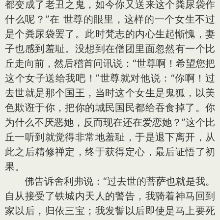
都变成了老丑之鬼，如今你又送来这个粪尿袋作
什么呢？”在 世尊的眼里，这样的一个女生不过
是个粪尿袋罢了。此时梵志的内心生起惭愧，妻
子也感到羞耻。没想到在僧团里面忽然有一个比
丘走向前，然后稽首问讯说：“世尊啊！希望您把
这个女子送给我吧！”世尊就对他说：“你啊！过
去世就是那个国王，当时这个女生是鬼狐，以美
色欺诳于你，把你的城民国民都给吞食掉了。你
为什么不厌恶她，反而现在还在爱恋她？”这个比
丘一听到就觉得非常地羞耻，于是退下离开，从
此之后精修禅定，终于获得定心，最后证悟了初
果。
佛告诉舍利弗说：“过去世的菩萨也就是我。
自从接受了铁城内天人的警告，我骑着神马回到
家以后，归依三宝；我发誓以后即使是马上要死