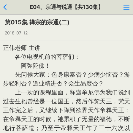
E04、宗通与说通【共130集】
第015集 禅宗的宗通(二)
2018-07-12
正伟老师 主讲
各位电视机前的菩萨们：
阿弥陀佛！
先问候大家：色身康泰否？少病少恼否？游
步轻利否？道业精进否？众生易度否？
上一次的课程里面，释迦牟尼佛为我们说到
过去生祂曾经是一位国王，然后作梵天王，梵天
王作完之后，又继续下降到欲界天作帝释天王；
在帝释天王的时候，祂累积了无量的福德，不断
地行菩萨道；乃至于帝释天王作了三十六次以