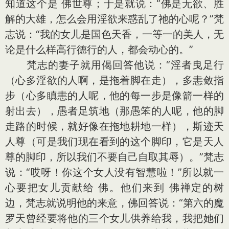
知道这个是 佛世尊；于是就说：“佛是无欲、胜
解的大雄，怎么会用淫欲来惑乱了祂的心呢？”梵
志说：“我的女儿是国色天香，一等一的美人，无
论是什么样高行德行的人，都会动心的。”
梵志的妻子就用偈回答他说：“淫者曳足行
（心多淫欲的人啊，是拖着脚在走），多恚敛指
步（心多瞋恚的人呢，他的每一步是像箭一样的
射出去），愚者足筑地（那愚笨的人呢，他的脚
走路的时候，就好像在拖地耕地一样），斯迹天
人尊（可是我们现在看到的这个脚印，它是天人
尊的脚印，所以我们不要自己自取其辱）。”梵志
说：“哎呀！你这个女人没有智慧啦！”所以就一
心要把女儿贡献给 佛。他们来到 佛禅定的树
边，梵志就说明他的来意，佛回答说：“第六的魔
罗天曾经要将他的三个女儿供养给我，我把她们