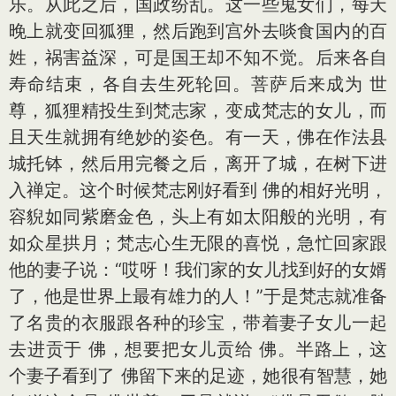
乐。从此之后，国政纷乱。这一些鬼女们，每天
晚上就变回狐狸，然后跑到宫外去啖食国内的百
姓，祸害益深，可是国王却不知不觉。后来各自
寿命结束，各自去生死轮回。菩萨后来成为 世
尊，狐狸精投生到梵志家，变成梵志的女儿，而
且天生就拥有绝妙的姿色。有一天，佛在作法县
城托钵，然后用完餐之后，离开了城，在树下进
入禅定。这个时候梵志刚好看到 佛的相好光明，
容貎如同紫磨金色，头上有如太阳般的光明，有
如众星拱月；梵志心生无限的喜悦，急忙回家跟
他的妻子说：“哎呀！我们家的女儿找到好的女婿
了，他是世界上最有雄力的人！”于是梵志就准备
了名贵的衣服跟各种的珍宝，带着妻子女儿一起
去进贡于 佛，想要把女儿贡给 佛。半路上，这
个妻子看到了 佛留下来的足迹，她很有智慧，她