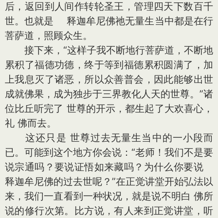
后，返回到人间作转轮圣王，管理四天下数百千
世。也就是 释迦牟尼佛祂无量生当中都是在行
菩萨道，照顾众生。
接下来，“这样子我不断地行菩萨道，不断地
累积了福德功德，终于等到福德累积圆满了，加
上我息灭了诸恶，所以众善普会，因此能够出世
成就佛果，成为独步于三界教化人天的世尊。”诸
位比丘听完了 世尊的开示，都生起了大欢喜心，
礼 佛而去。
这还只是 世尊过去无量生当中的一小段而
已。可能到这个地方你会说：“老师！我们不是要
说宗通吗？要说证悟如来藏吗？为什么你要说
释迦牟尼佛的过去世呢？”在正觉讲堂开始弘法以
来，我们一直看到一种状况，就是说不明白 佛所
说的修行次第。比方说，有人来到正觉讲堂，听