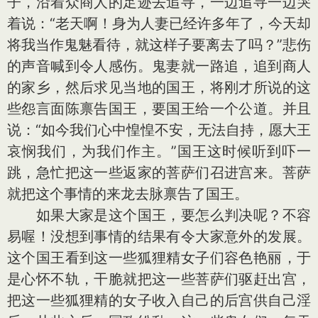
子，沿着众商人的足迹去追寻，一边追寻一边哭
着说：“老天啊！身为人妻已经许多年了，今天却
将我当作鬼魅看待，就这样子要离去了吗？”悲伤
的声音喊到令人感伤。鬼妻就一路追，追到商人
的家乡，然后求见当地的国王，将刚才所说的这
些怨言面陈禀告国王，要国王给一个公道。并且
说：“如今我们心中惶惶不安，无法自持，愿大王
哀悯我们，为我们作主。”国王这时候听到吓一
跳，急忙把这一些返家的菩萨们召进宫来。菩萨
就把这个事情的来龙去脉禀告了国王。
如果大家是这个国王，要怎么判决呢？不容
易喔！没想到事情的结果有令大家意外的发展。
这个国王看到这一些狐狸精女子们容色艳丽，于
是心怀不轨，干脆就把这一些菩萨们驱赶出宫，
把这一些狐狸精的女子收入自己的后宫供自己淫