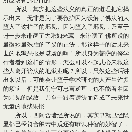
所应该有的心行的。
所以，其实把这些法义的真正的道理把它揭
示出来，无非是为了要救护因为误解了佛法的人
堕入了这样子的邪见。因为堕入了邪见，乃至于
进一步来诽谤了大乘如来藏，来诽谤了 佛所说的
最微妙最殊胜的了义的正法，那这样子的话未来
世的地狱果报是堪虑的啊！所以身为菩萨的修学
行者看到这样的情形，怎么可以不起悲心来救这
些人离开谤法的地狱业呢？所以，虽然这些话讲
出来以后，可能会让堕于学术研究的人产生许多
的烦恼，但是我们宁可忠言逆耳，也不能看着因
为邪见的缘故，乃至于跟着谤法而造成了未来世
无量的地狱果报。
所以，四阿含诸经所说的，其实早就已经隐
显都已经符合般若中观还有唯识种智的妙智了，