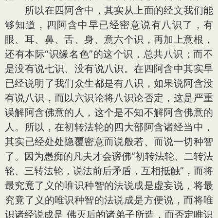
所以在四阿含中，其实从上面的经文我们能
够知道，四阿含中早已经密意说有八识了，有
眼、耳、鼻、舌、身、意六个识，再加上意根，
还有本际“识缘名色”的这个识，总共八识；而不
是没有说七识、没有说八识。在四阿含中其实早
已经说明了我们众生都是有八识，如果说阿含没
有说八识，而以六识论将八识论否定，这是严重
误解阿含佛意的人，这个是不知不解阿含佛意的
人。所以，在初转法轮的四大部阿含诸经当中，
其实已经处处隐覆密意而说般若、而说一切种智
了。因为愚痴的凡夫才会谤佛“初转法轮、二转法
轮、三转法轮，说法前后矛盾，互相抵触”，而将
最究竟了义的唯识种智的法说成是虚妄说，将最
究竟了义的唯识种智的法说成是方便说，而将唯
识诸经说成是 佛灭后的诸弟子所造，而否定唯识