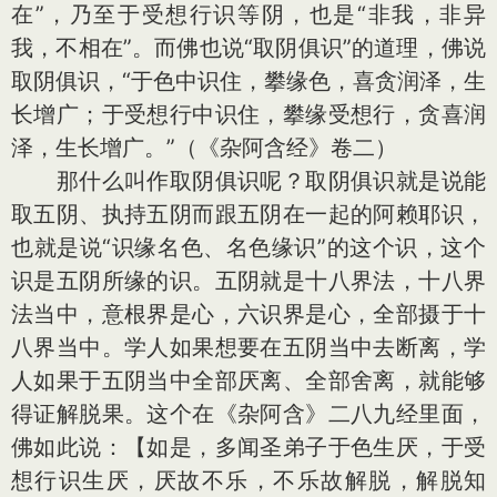
在”，乃至于受想行识等阴，也是“非我，非异
我，不相在”。而佛也说“取阴俱识”的道理，佛说
取阴俱识，“于色中识住，攀缘色，喜贪润泽，生
长增广；于受想行中识住，攀缘受想行，贪喜润
泽，生长增广。”（《杂阿含经》卷二）
那什么叫作取阴俱识呢？取阴俱识就是说能
取五阴、执持五阴而跟五阴在一起的阿赖耶识，
也就是说“识缘名色、名色缘识”的这个识，这个
识是五阴所缘的识。五阴就是十八界法，十八界
法当中，意根界是心，六识界是心，全部摄于十
八界当中。学人如果想要在五阴当中去断离，学
人如果于五阴当中全部厌离、全部舍离，就能够
得证解脱果。这个在《杂阿含》二八九经里面，
佛如此说：【如是，多闻圣弟子于色生厌，于受
想行识生厌，厌故不乐，不乐故解脱，解脱知