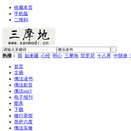
收藏本页
手机版
二维码
热搜：
我
如来藏
心经
明心
三摩地
陀罗尼
十八界
中阴身
首页
文摘
佛法读书
佛法影音
佛法mp3
电子报刊
图库
下载
修行茶馆
菩萨六度
佛法实修