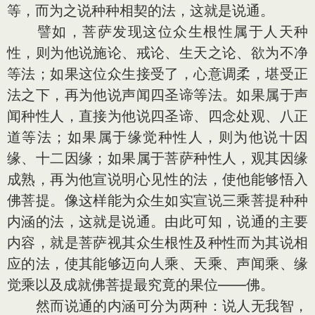
等，而为之说种种相契的法，这就是说通。
譬如，菩萨发现这位众生根性属于人天种
性，则为他说施论、戒论、生天之论、欲为不净
等法；如果这位众生接受了，心意调柔，堪受正
法之下，再为他说声闻四圣谛等法。如果属于声
闻种性人，直接为他说四圣谛、四念处观、八正
道等法；如果属于缘觉种性人，则为他说十因
缘、十二因缘；如果属于菩萨种性人，观其因缘
成熟，再为他宣说明心见性的法，使他能够悟入
佛菩提。像这样能为众生如实宣说三乘菩提种种
内涵的法，这就是说通。由此可知，说通的主要
内容，就是菩萨视其众生根性及种性而为其说相
应的法，使其能够迈向人乘、天乘、声闻乘、缘
觉乘以及成就佛菩提最究竟的果位——佛。
然而说通的内涵可分为两种：说人无我智，