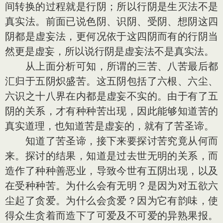
间转换的过程就是行阴；所以行阴是生灭法不是
真实法。前面已说色阴、识阴、受阴、想阴这四
阴都是虚妄法，更何况依于这四阴而有的行阴当
然更是虚妄，所以说行阴是虚妄法不是真实法。
从上面分析可知，所谓的三苦、八苦最后都
汇归于五阴炽盛苦。这五阴包括了六根、六尘、
六识之十八界在内都是虚妄不实的。由于有了五
阴的关系，才有种种苦出现，因此能够知道苦的
真实道理，也知道苦是虚妄的，就有了苦圣谛。
知道了苦圣谛，接下来要探讨苦究竟从何而
来。探讨的结果，知道是过去世无明的关系，而
造作了种种善恶业，导致今世有五阴出现，以及
在受种种苦。为什么会有无明？是因为对五欲六
尘起了贪爱。为什么会贪爱？因为它有韵味，使
得众生贪着而造下了可爱及不可爱的异熟果报。