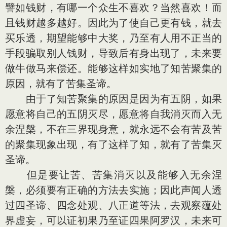
譬如钱财，有哪一个众生不喜欢？当然喜欢！而
且钱财越多越好。因此为了使自己更有钱，就去
买乐透，期望能够中大奖，乃至有人用不正当的
手段骗取别人钱财，导致后有身出现了，未来要
做牛做马来偿还。能够这样如实地了知苦聚集的
原因，就有了苦集圣谛。
由于了知苦聚集的原因是因为有五阴，如果
愿意将自己的五阴灭尽，愿意将自我消灭而入无
余涅槃，不在三界现身意，就永远不会有苦及苦
的聚集现象出现，有了这样了知，就有了苦集灭
圣谛。
但是要让苦、苦集消灭以及能够入无余涅
槃，必须要有正确的方法去实施；因此声闻人透
过四圣谛、四念处观、八正道等法，去观察蕴处
界虚妄，可以证初果乃至证四果阿罗汉，未来可