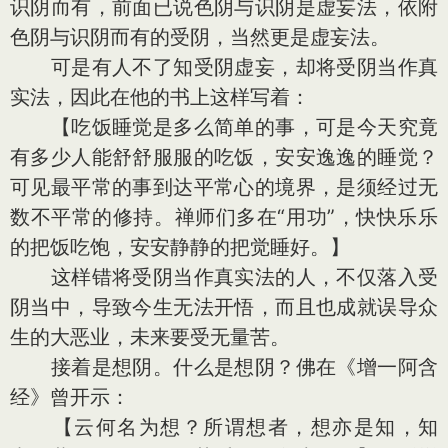
识阴而有，前面已说色阴与识阴是虚妄法，依附
色阴与识阴而有的受阴，当然更是虚妄法。
可是有人不了知受阴虚妄，却将受阴当作真
实法，因此在他的书上这样写着：
【吃饭睡觉是多么简单的事，可是今天究竟
有多少人能舒舒服服的吃饭，安安逸逸的睡觉？
可见最平常的事到达平常心的境界，是须经过无
数不平常的修持。禅师们多在“用功”，快快乐乐
的把饭吃饱，安安静静的把觉睡好。】
这样错将受阴当作真实法的人，不仅落入受
阴当中，导致今生无法开悟，而且也成就误导众
生的大恶业，未来要受无量苦。
接着是想阴。什么是想阴？佛在《增一阿含
经》曾开示：
【云何名为想？所谓想者，想亦是知，知