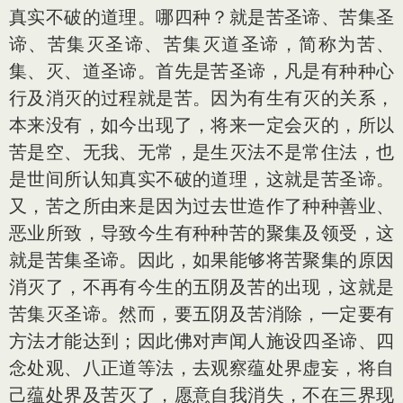
真实不破的道理。哪四种？就是苦圣谛、苦集圣
谛、苦集灭圣谛、苦集灭道圣谛，简称为苦、
集、灭、道圣谛。首先是苦圣谛，凡是有种种心
行及消灭的过程就是苦。因为有生有灭的关系，
本来没有，如今出现了，将来一定会灭的，所以
苦是空、无我、无常，是生灭法不是常住法，也
是世间所认知真实不破的道理，这就是苦圣谛。
又，苦之所由来是因为过去世造作了种种善业、
恶业所致，导致今生有种种苦的聚集及领受，这
就是苦集圣谛。因此，如果能够将苦聚集的原因
消灭了，不再有今生的五阴及苦的出现，这就是
苦集灭圣谛。然而，要五阴及苦消除，一定要有
方法才能达到；因此佛对声闻人施设四圣谛、四
念处观、八正道等法，去观察蕴处界虚妄，将自
己蕴处界及苦灭了，愿意自我消失，不在三界现