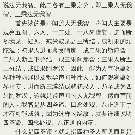
说法无我智。此二各有三乘之分，即三乘人无我
智、三乘法无我智。
首先谈的是声闻的人无我智。声闻人主要是
观察五阴、六入、十二处、十八界虚妄，进而断
尽我见、疑见、戒禁取见之三缚结，成初果的须
陀洹；初果人进而薄贪瞋痴，成二果的斯陀含；
二果人断五下分结，成三果阿那含；三果人断五
上分结，成四果阿罗汉。因此，能为人宣说蕴处
界种种内涵以及教导声闻种性人，如何观察蕴处
界虚妄，进而断三缚结成就初果人，乃至成为四
果阿罗汉，这就是说声闻的人无我智。然而声闻
的人无我智是从四圣谛、四念处观、八正道下手
才有可能成就；因为这样的缘故，就要详细说明
四圣谛、四念处观、八正道的内涵。
什么是四圣谛？就是指四种圣人所见而且是