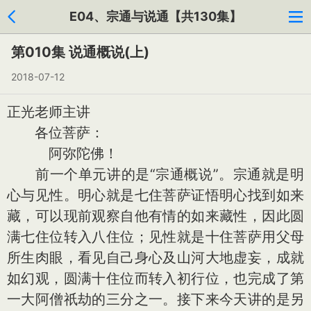
E04、宗通与说通【共130集】
第010集 说通概说(上)
2018-07-12
正光老师主讲
各位菩萨：
阿弥陀佛！
前一个单元讲的是“宗通概说”。宗通就是明
心与见性。明心就是七住菩萨证悟明心找到如来
藏，可以现前观察自他有情的如来藏性，因此圆
满七住位转入八住位；见性就是十住菩萨用父母
所生肉眼，看见自己身心及山河大地虚妄，成就
如幻观，圆满十住位而转入初行位，也完成了第
一大阿僧祇劫的三分之一。接下来今天讲的是另