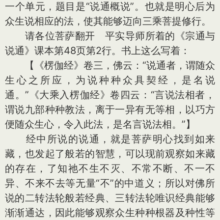
一个单元，题目是“说通概说”。也就是明心后为
众生说相应的法，使其能够迈向三乘菩提修行。
请各位菩萨翻开 平实导师所着的《宗通与
说通》课本第48页第2行。书上这么写着：
【《楞伽经》卷三，佛云：“说通者，谓随众
生心之所应，为说种种众具契经，是名说
通。”《大乘入楞伽经》卷四云：“言说法相者，
谓说九部种种教法，离于一异有无等相，以巧方
便随众生心，令入此法，是名言说法相。”】
经中所说的说通，就是菩萨明心找到如来
藏，也发起了般若的智慧，可以现前观察如来藏
的存在，了知祂不生不灭、不常不断、不一不
异、不来不去等无量“不”的中道义；所以对佛所
说的二转法轮般若经典、三转法轮唯识经典能够
渐渐通达，因此能够观察众生种种根器及种性等