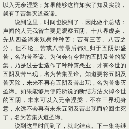
以入无余涅槃；如果能够这样如实了知及实践，
就有了苦集灭道圣谛。
说到这里，时间也快到了，因此做个总结：
声闻的人无我智主要是观察五阴、十八界虚妄，
先从四圣谛来观察种种苦；苦有三苦、八苦之
分，但不论三苦或八苦最后都汇归于五阴炽盛
苦，名为苦圣谛。为何会有今世的五阴及苦的聚
集，乃是过去世造作了种种善恶业，才有今世的
五阴及苦出现，名为苦集圣谛。知道要将五阴及
苦灭除，未来不再有五阴及苦出现，名为苦集灭
圣谛。如果能够用佛陀所说的断结方法灭掉今世
的五阴，未来可以入无余涅槃，不在三界现身
意，永远不会再有未来五阴及苦出现而轮回生死
了，名为苦集灭道圣谛。
说到这里时间到了，就此结束。下一集将继