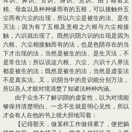
耳识、鼻识、舌识、身识、意识。由于藉着父
精、母血以及种种缘而有的五根，可以接触外五
尘而有六尘的出现，所以六尘是被生的法、是生
灭法；因为有了五根及意根之六根与六尘相接
触，六识就出现了。既然识阴六识的出现是因为
六根、六尘相接触而有的法，也是色阴存在的当
下才出现的法，当然是被生的法、是生灭法，不
是常住法；所以说这六根、六尘、六识十八界法
都是被生的法；既然是被生的法，当然是虚妄法
不是真实法。又，识阴当中的意识能分别万法，
所以吾人才能对境清楚了知诸法种种内涵。
由于众生不了解识阴的虚妄性，以为对境能
够保持清楚明白、一念不生就是明心见性，所以
才会有人在他的书上很大胆地写着：
【记得那天，做某样工作做得累了，便把躺