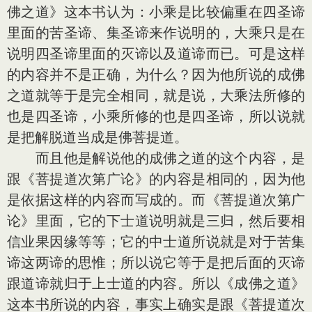
佛之道》这本书认为：小乘是比较偏重在四圣谛
里面的苦圣谛、集圣谛来作说明的，大乘只是在
说明四圣谛里面的灭谛以及道谛而已。可是这样
的内容并不是正确，为什么？因为他所说的成佛
之道就等于是完全相同，就是说，大乘法所修的
也是四圣谛，小乘所修的也是四圣谛，所以说就
是把解脱道当成是佛菩提道。
而且他是解说他的成佛之道的这个内容，是
跟《菩提道次第广论》的内容是相同的，因为他
是依据这样的内容而写成的。而《菩提道次第广
论》里面，它的下士道说明就是三归，然后要相
信业果因缘等等；它的中士道所说就是对于苦集
谛这两谛的思惟；所以说它等于是把后面的灭谛
跟道谛就归于上士道的内容。所以《成佛之道》
这本书所说的内容，事实上确实是跟《菩提道次