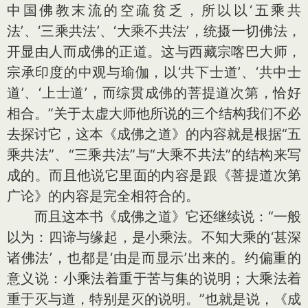
中国佛教末流的空疏贫乏，所以以‘五乘共
法’、‘三乘共法’、‘大乘不共法’，统摄一切佛法，
开显由人而成佛的正道。这与西藏宗喀巴大师，
宗承印度的中观与瑜伽，以‘共下士道’、‘共中士
道’、‘上士道’，而综贯成佛的菩提道次第，恰好
相合。”关于太虚大师他所说的三个结构我们不必
去探讨它，这本《成佛之道》的内容就是根据“五
乘共法”、“三乘共法”与“大乘不共法”的结构来写
成的。而且他说它里面的内容是跟《菩提道次第
广论》的内容是完全相符合的。
而且这本书《成佛之道》它还继续说：“一般
以为：四谛与缘起，是小乘法。不知大乘的‘甚深
诸佛法’，也都是‘由是而显示’出来的。约偏重的
意义说：小乘法着重于苦与集的说明；大乘法着
重于灭与道，特别是灭的说明。”也就是说，《成