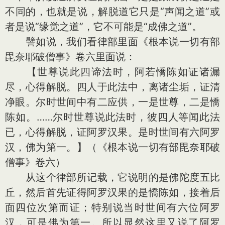
不同的，也就是说，解脱道它只是“声闻之道”或
者是说“缘觉之道”，它不可能是“成佛之道”。
譬如说，我们看律部里面《根本说一切有部
毘奈耶破僧事》卷六里面说：
【世尊说此四谛法时，阿若憍陈如证诸漏
尽，心得解脱。四人于此法中，离诸尘垢，证清
净眼。尔时世间中有二应供，一是世尊，二是憍
陈如。……尔时世尊说此法时，彼四人等闻此法
已，心得解脱，证阿罗汉果。是时世间有六阿罗
汉，佛为第一。】（《根本说一切有部毘奈耶破
僧事》卷六）
从这个律部所记载，它说明的是佛陀度五比
丘，然后首先证得阿罗汉果的是憍陈如，接着后
面四位次第而证；特别说当时世间有六位阿罗
汉，可是佛为第一。所以显然这里又说了阿罗