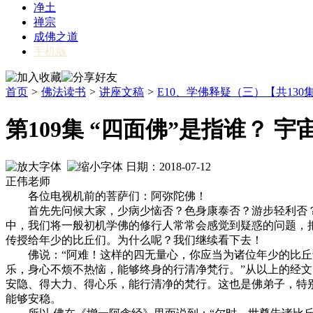
净土
禅宗
成佛之道
手机版
首页
>
佛法读书
>
讲座文稿
>
E10、学佛释疑（三）【共130
第109集 “四面佛”是指谁？ 
日期：2018-07-12
正伟老师
各位电视机前的菩萨们：阿弥陀佛！
首先先问候大家，少病少恼否？色身康泰否？游步轻利否？
中，我们将一般初机学佛的修行人常常会感觉到疑惑的问题，
传授给年少的比丘们。为什么呢？我们继续看下去！
佛说：“阿难！这样的四无量心，你应当为诸位年少的比丘说
乐，身心不烦不热恼，能够终身的行清净梵行。”从以上的经
安隐、得大力、得心乐，能行清净的梵行。这也是佛弟子，特
能够安稳。