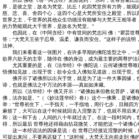
所以 佛在《增一阿含经》里面说到：“尔时，世尊告诸比丘
界，是彼之堂，故名为梵堂。比丘！此四梵堂所有力势，能观此
慈、悲、喜、舍四个心，这四个心是大梵所安住之殿堂，所以
世界之主，千世界的其他众生功德没有能够与大梵天王相等者
的力势能观此大千世界，是故名为梵堂。”
也因此，在《中阿含经》中有世间的梵志问 佛：“瞿昙世尊！
答：“大梵天王依于忍辱、温柔、谦良而安住。”这样子的说
法神。
我们来看看这一张图片，在许多早期的佛陀造型之中，一面二
欲界六欲天的主宰，随侍在 佛的身边，成为最主要的两尊护法
尤其重要的是，在《法华经》中 佛陀说：云何诸佛世尊唯以
悟佛知见故，出现于世；欲令众生入佛知见道故，出现于世。
佛开示了诸佛所以出兴于世，就是为了这一件大事因缘，也
谛，也就是佛法之中万法的本源──真如如来藏。
所以《法华经》中 佛又开示：“诸佛如来但教化菩萨，诸有
佛，法亦如是。”（《妙法莲华经》卷1）这个一佛乘，是诸佛
举：“世尊初生下，一手指天，一手指地，周行七步，目顾四方。
麻烦了，大可以在这个时候就回去入涅槃去了，也就不用后来
和；这一和下去，人间的八十年就过去了。在这一段时间内，
得，所以最后 世尊衪还得藉由拈花微笑，才能把这一个诸佛
这一本经说法的因缘是说：在 世尊已经接近涅槃的时候，依
可提出来问，不要再迟疑了！”这时候，大梵天王向前走到 