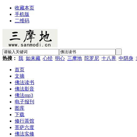
收藏本页
手机版
二维码
热搜：
我
如来藏
心经
明心
三摩地
陀罗尼
十八界
中阴身
首页
文摘
佛法读书
佛法影音
佛法mp3
电子报刊
图库
下载
修行茶馆
菩萨六度
佛法实修