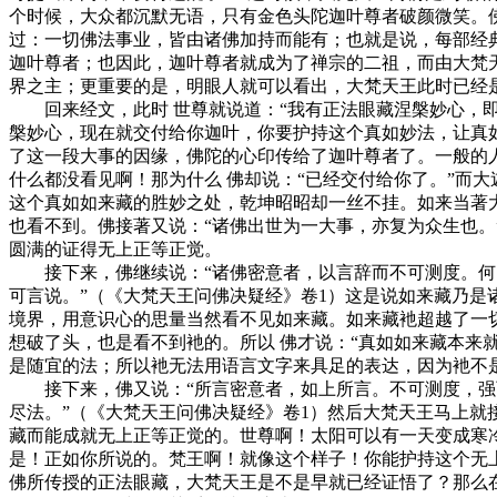
个时候，大众都沉默无语，只有金色头陀迦叶尊者破颜微笑。
过：一切佛法事业，皆由诸佛加持而能有；也就是说，每部经典
迦叶尊者；也因此，迦叶尊者就成为了禅宗的二祖，而由大梵
界之主；更重要的是，明眼人就可以看出，大梵天王此时已经
回来经文，此时 世尊就说道：“我有正法眼藏涅槃妙心，即
槃妙心，现在就交付给你迦叶，你要护持这个真如妙法，让真
了这一段大事的因缘，佛陀的心印传给了迦叶尊者了。一般的
什么都没看见啊！那为什么 佛却说：“已经交付给你了。”而
这个真如如来藏的胜妙之处，乾坤昭昭却一丝不挂。如来当著
也看不到。佛接著又说：“诸佛出世为一大事，亦复为众生也。
圆满的证得无上正等正觉。
接下来，佛继续说：“诸佛密意者，以言辞而不可测度。何以
可言说。”（《大梵天王问佛决疑经》卷1）这是说如来藏乃
境界，用意识心的思量当然看不见如来藏。如来藏衪超越了一
想破了头，也是看不到衪的。所以 佛才说：“真如如来藏本
是随宜的法；所以衪无法用语言文字来具足的表达，因为衪不
接下来，佛又说：“所言密意者，如上所言。不可测度，强而
尽法。”（《大梵天王问佛决疑经》卷1）然后大梵天王马上就
藏而能成就无上正等正觉的。世尊啊！太阳可以有一天变成寒
是！正如你所说的。梵王啊！就像这个样子！你能护持这个无
佛所传授的正法眼藏，大梵天王是不是早就已经证悟了？那么