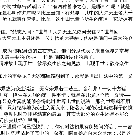
？比丘当知，有梵、大梵名千，无与等者，无过上者，统千国
个时候 世尊告诉诸比丘：“有四种善净之心。是哪四个呢？就是
无量心叫作梵堂呢？比丘当知：有梵界，其中的大梵天王名大千
，所以就叫作梵堂。比丘！这个四无量心所生的梵堂，它所拥有
。”梵志又问：“世尊！大梵天王又依何安住？” 世尊回
位大梵天王本身还是一位开悟的大菩萨，他更是佛门中最大的护
成为 佛陀身边的左右护法。他们分别代表了来自色界梵堂与
边最主要的护法神，也是 佛陀所度化的弟子。
清净故出现于世；欲示众生佛之知见故，出现于世；欲令众生
此的重要呢？大家都应该想到了，那就是世出世法中的第一义
乘故为众生说法，无有余乘若二若三。舍利弗！一切十方诸
世尊一降生在人间的第一件事情，就是在开演这个第一义谛──
如果众生真的能够会得此时 世尊出世的说法，那么 世尊就不用
啊！只好继续地为众生入泥入水，陪著人间的众生就这样子的搅
世尊度化时期即将结束的最后，其实大部分的众生还是不能会
问佛决疑经》里面。
今日涅槃时间已经快到了，你们对法如果有所疑问的话，一一皆
此时世尊就拈起了其中的一朵花，瞬目扬眉向大众显示；只是这