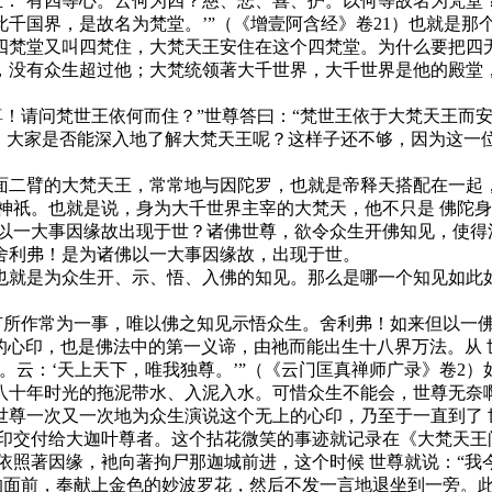
：‘有四等心。云何为四？慈、悲、喜、护。以何等故名为梵堂
千国界，是故名为梵堂。’”（《增壹阿含经》卷21）也就是那
四梵堂又叫四梵住，大梵天王安住在这个四梵堂。为什么要把四
，没有众生超过他；大梵统领著大千世界，大千世界是他的殿堂
请问梵世王依何而住？”世尊答曰：“梵世王依于大梵天王而安住
明，大家是否能深入地了解大梵天王呢？这样子还不够，因为这一
臂的大梵天王，常常地与因陀罗，也就是帝释天搭配在一起，
神祇。也就是说，身为大千世界主宰的大梵天，他不只是 佛陀身
一大事因缘故出现于世？诸佛世尊，欲令众生开佛知见，使得
舍利弗！是为诸佛以一大事因缘故，出现于世。
就是为众生开、示、悟、入佛的知见。那么是哪一个知见如此如
所作常为一事，唯以佛之知见示悟众生。舍利弗！如来但以一佛
的心印，也是佛法中的第一义谛，由祂而能出生十八界万法。从 
云：‘天上天下，唯我独尊。’”（《云门匡真禅师广录》卷2）
八十年时光的拖泥带水、入泥入水。可惜众生不能会，世尊无奈
世尊一次又一次地为众生演说这个无上的心印，乃至于一直到了 
心印交付给大迦叶尊者。这个拈花微笑的事迹就记录在《大梵天王
照著因缘，衪向著拘尸那迦城前进，这个时候 世尊就说：“我
佛的面前，奉献上金色的妙波罗花，然后不发一言地退坐到一旁。