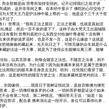
而全部都是由 世尊所加持安排的。记不记得我们之前才讲
而成的，这并非等闲之事。在本经中显示了 佛陀的心印交给了
因为大梵天王乃是护法神中最上尊的一位，他是这个三千大千世
当不过了。
1）世尊说：“我有正法之眼目，正法之密藏，也就是真如涅
顶礼佛足，然后一言不发的退下了。这样子由大梵天王出面铺陈
没有看到 世尊到底把什么东西交付给迦叶尊者呢？没有啊！
王出来供养妙波罗花时，也是不发一言，这是什么缘故？这就是
有把祂偷偷的藏起来，光天化日之下，可惜无缘的众生就是什么
如来藏妙法这一件大事，就是为了使得众生能够出离三界，能够
当知，以其言辞者，则每会随宜之法也。不随宜之法者，则不
根本没有办法的。为什么呢？因为如来藏本来就不是属于思量的
无法用我们的眼耳鼻舌身意去见到、听到，任凭我们看穿了眼、
括的，这是相对性的随宜方便之法；而如来藏衪是绝对的法，不
，非因缘得。……我昔日于觉树证悟此旨，是故言唯佛与佛究
密意者，是一切佛经修多罗的心体，一切的菩萨都是证这个如来
不会有第二句话、第二种情况。”佛回答天王说：“如是！如
旁边答话，配合著 佛来演出这一段开示。各位可以看得出来，
菩萨。