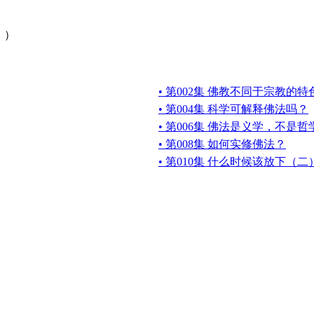
））
• 第002集 佛教不同于宗教的
• 第004集 科学可解释佛法吗？
• 第006集 佛法是义学，不是
• 第008集 如何实修佛法？
• 第010集 什么时候该放下（二