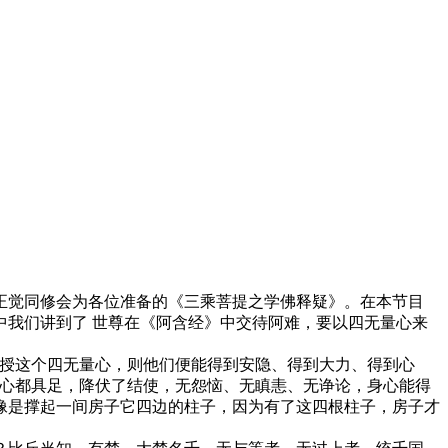
觉同修会为各位准备的《三乘菩提之学佛释疑》。在本节目
我们讲到了 世尊在《阿含经》中交待阿难，要以四无量心来
授这个四无量心，则他们便能得到安隐、得到大力、得到心
舍心都具足，降伏了结使，无怨恼、无瞋恚、无诤论，身心能得
像是撑起一间房子它四边的柱子，因为有了这四根柱子，房子才