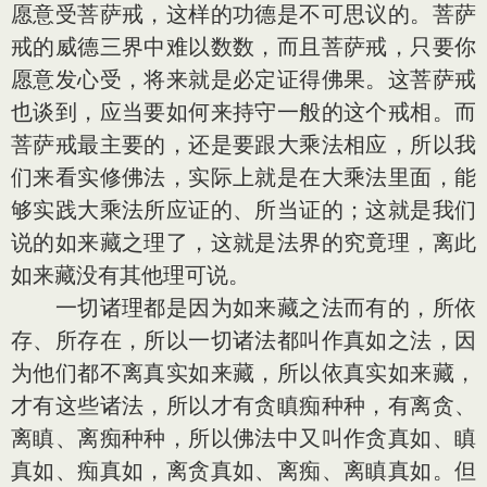
愿意受菩萨戒，这样的功德是不可思议的。菩萨
戒的威德三界中难以数数，而且菩萨戒，只要你
愿意发心受，将来就是必定证得佛果。这菩萨戒
也谈到，应当要如何来持守一般的这个戒相。而
菩萨戒最主要的，还是要跟大乘法相应，所以我
们来看实修佛法，实际上就是在大乘法里面，能
够实践大乘法所应证的、所当证的；这就是我们
说的如来藏之理了，这就是法界的究竟理，离此
如来藏没有其他理可说。
一切诸理都是因为如来藏之法而有的，所依
存、所存在，所以一切诸法都叫作真如之法，因
为他们都不离真实如来藏，所以依真实如来藏，
才有这些诸法，所以才有贪瞋痴种种，有离贪、
离瞋、离痴种种，所以佛法中又叫作贪真如、瞋
真如、痴真如，离贪真如、离痴、离瞋真如。但