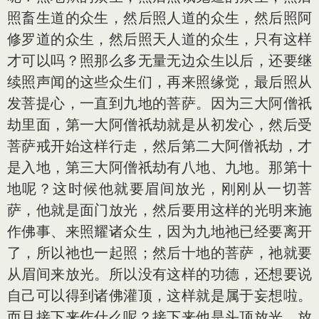
照畜生道的众生，然后照人道的众生，然后照阿
修罗道的众生，然后照天人道的众生，只有这样
才可以吗？照那么多无量无边众生以后，还要继
续照声闻的这些众生们，再来照缘觉，最后照从
发菩提心，一直到九地的菩萨。因为三大阿僧祇
劫里面，第一大阿僧祇劫就是从初发心，然后受
菩萨戒开始这样行走，然后第二大阿僧祇劫，才
是入地，第三大阿僧祇劫有八地、九地。那第十
地呢？这时候他就要眉间放光，刚刚从一切菩
萨，他就是面门放光，然后要用这样的光明来施
作佛事、来照耀诸众生，因为九地祂已经要离开
了，所以祂也一起照；然后十地的菩萨，祂就要
从眉间来放光。所以没有这样的功德，还想要说
自己可以得到诸佛灌顶，这样就是属于妄想啦。
而且接下来作什么呢？接下来他是头顶放光，放