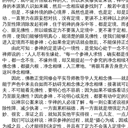
的明心，就不是开悟般若禅的人。所以从实修实证来说，禅不
身的本源第八识如来藏，然后一念相应破参找到了，般若中道
但是，不缘外境的静心境界，虽然也是禅、也是定，却是定
动，一直努力在跟妄想对抗，没有定境，更谈不上初禅以上的
乃至性障消除发起初禅，住于初禅的身乐中等，都是定境。而
心、眼见佛性，所以锻炼定力不要落入定境中，更不著于定相
作用，使我们能够悟明真心，能清楚的眼见佛性，使我们能够
进入定境而不能参禅；心如果舍定的话就会散乱，不能保持正
由此可知：参禅的定是讲心一境性，是觉知心处于一念不生
禅师说的：“人人尽有生缘处。”每一个参禅人求悟，确实都
中，都一念不生、不缘外境，却又能提起一个参究的净念相续
佛念佛，都摄六根，净念相继，入三摩地。”将眼耳鼻舌身意
这叫净念相继。
因此，佛教正觉同修会平实导师教导学人无相念佛——就是
能于声色中来去自如而不妨碍无相念佛之净念相继；接著就可
夫，不可能看见佛性，要明心也不容易；因为如果不锻炼看话
乃至眼见佛性？因此参禅，不论明心或见性，都要有动中定的
以禅宗公案来说：学禅的人必须了解，每一则公案述说祖师
除性障、减少执著，一方面累积福德，再一方面就是增强定力
妙、很玄，亲证之后，就知其实他平实得很，一点儿玄、一点
我们可以这样说：禅宗参禅的过程，就是“摄心为戒，因戒生
为戒之后，心才能得到决定性，并且有了定力不会落入定境中