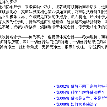
是禅的实证。
相忆念拜佛，来锻炼动中功夫。接著就可顺势转而看话头，进而
要破参明心，实证法界实相心第八识如来藏，乃至以父母所生眼
品上生极乐世界，立即觐见阿弥陀佛报身，证入初地。所以念佛
有人因为忆佛时，佛号不起而生起烦恼，这就是不知转折所致，
见不足，或者排斥修禅，烦恼退缩于体究念佛，停于无相念佛的
持名念佛——称为事持，也提倡体究念佛——称为理持，而教人
禅师所修所证，深知一切修行法门汇归禅定，一切修行结果汇归
有禅有净土，犹如带角虎；无禅无净土，铜床并铁柱。”以这四句
• 第002集 佛教不同于宗教的
• 第004集 科学可解释佛法吗？
• 第006集 佛法是义学，不是
• 第008集 如何实修佛法？