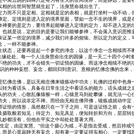
是不离五阴的四禅八定有为有生灭的世间境界，而是静虑；是要
实相的出世间智慧就生起了，法身慧命就出生了。
力而不只是定相。定相就是定的表相，就是打坐时一动不动，但
禅定。定境则是进入定的境界里面，譬如一念不生的境界，或是
参禅要的是定力，要培养起能够进入定境的定力，却不进入定的
。也就是说，定的目的是要让我们能够参禅，不会落入意识思惟
亲证某一些定的境界，减少我们许多的烦恼。所以定力的定义，可
念，一样不能参禅。
状态，还要再提起一个参究的净念，以这个净念一念相续而不断
是生缘处处。每一个人法身慧命出生的因缘，是一天二十四个小时
不绝的功夫，才不会错失一切证悟的因缘。而这净念相续不绝的
六识的种种妄想、妄念，都回归到意识、意根的忆佛念佛的念来
忆佛念佛，是以无相念佛来锻炼动中功夫；礼佛的过程中色身一
以转为看话头，具备在日常生活之中看话头的能力，话头成就之
头的功夫，心散乱像猿猴一样，心猿意马到处攀缘，就无法一心
功夫，所以说非定不禅。而经由无相念佛拜佛，锻炼成就动中定
证悟的情形，虽然都只在一下子之间，可是这证悟之前，会有一
及摄取般若知见；待定力、知见具足，便知转折和方向，层层转
儿妙都没有，但他在平实之中却处处显著大用。
定，由定发慧。”但这个摄心为戒，不是指去受戒，然后持戒
，而是心里寂静无有妄念，却有著一定要证得实相心、一定要找