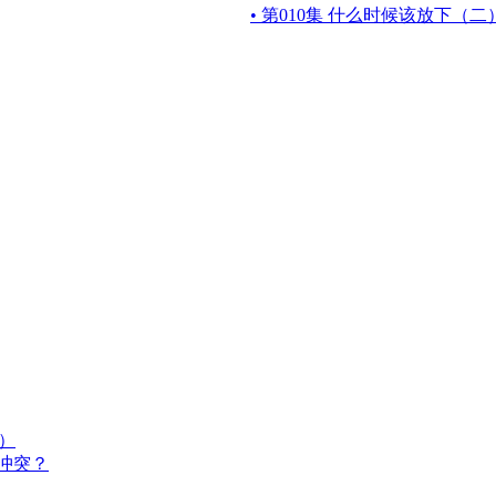
• 第010集 什么时候该放下（二
六）
冲突？