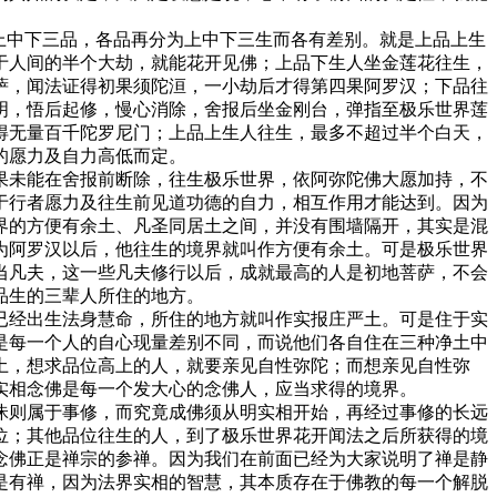
上中下三品，各品再分为上中下三生而各有差别。就是上品上生
于人间的半个大劫，就能花开见佛；上品下生人坐金莲花往生，
萨，闻法证得初果须陀洹，一小劫后才得第四果阿罗汉；下品往
明，悟后起修，慢心消除，舍报后坐金刚台，弹指至极乐世界莲
得无量百千陀罗尼门；上品上生人往生，最多不超过半个白天，
的愿力及自力高低而定。
未能在舍报前断除，往生极乐世界，依阿弥陀佛大愿加持，不
于行者愿力及往生前见道功德的自力，相互作用才能达到。因为
界的方便有余土、凡圣同居土之间，并没有围墙隔开，其实是混
为阿罗汉以后，他往生的境界就叫作方便有余土。可是极乐世界
当凡夫，这一些凡夫修行以后，成就最高的人是初地菩萨，不会
品生的三辈人所住的地方。
经出生法身慧命，所住的地方就叫作实报庄严土。可是住于实
是每一个人的自心现量差别不同，而说他们各自住在三种净土中
土，想求品位高上的人，就要亲见自性弥陀；而想亲见自性弥
实相念佛是每一个发大心的念佛人，应当求得的境界。
则属于事修，而究竟成佛须从明实相开始，再经过事修的长远
位；其他品位往生的人，到了极乐世界花开闻法之后所获得的境
念佛正是禅宗的参禅。因为我们在前面已经为大家说明了禅是静
是有禅，因为法界实相的智慧，其本质存在于佛教的每一个解脱