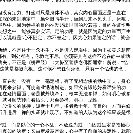
在不缘外境的静心境界中，专精地去思虑，就是去参究去寻觅自
没有定力。打坐时只是身体不动，其实内心里面还是一直在
在深的未到地定中，虽然眼睛半开，坐到后来不见头手、床敷，
境界中。因为参禅的目的在发起出世间的般若慧，目的在证悟明
妄想之中，能够真参实证。定的功用，就是因为定的力量而产生
以说就是“心不随定，亦不舍定”。因为心如果随定的话，就会
绝，不是住于一念不生，不是进入定境中。因为正如黄龙慧南
都有、到处都有，你数之不尽。必须要具有这样不论在静中或动
功夫，不正是《楞严经》〈大势至菩萨念佛圆通章〉所说：“忆
，这就是都摄六根。这时候不想任何杂念，只有一个忆佛的念，
直在动，没有一丝一毫定相，有了无相念佛的动中功夫，身心
后再来参禅，可使道业迅速增进。如果没有锻炼好看话头的功
住在疑情里面，老是被外境牵引，根本无法参禅，如何明心破参
，就可顺势转而看话头，乃至参禅、明心、见性。
段漫长的修持，短者十几年，多者数十年。其目的一方面在修
折升进后，禅的实证就出现了。不知道的人认为这个禅应该是很
守戒，而是以心的一心不乱、不放逸为戒；而因戒生定是指摄心
到真如的决定；又由定发慧是说，心中有了前面的决定性，就能