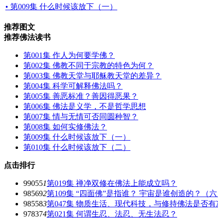
• 第009集 什么时候该放下（一）
推荐图文
推荐佛法读书
第001集 作人为何要学佛？
第002集 佛教不同于宗教的特色为何？
第003集 佛教天堂与耶稣教天堂的差异？
第004集 科学可解释佛法吗？
第005集 善恶标准？善因得恶果？
第006集 佛法是义学，不是哲学思想
第007集 情与无情可否同圆种智？
第008集 如何实修佛法？
第009集 什么时候该放下（一）
第010集 什么时候该放下（二）
点击排行
99055
1
第019集 禅净双修在佛法上能成立吗？
98569
2
第109集 “四面佛”是指谁？ 宇宙是谁创造的？（
98558
3
第047集 物质生活、现代科技，与修持佛法是否有
97837
4
第021集 何谓生忍、法忍、无生法忍？