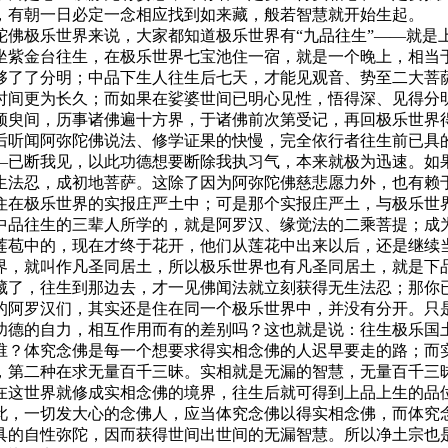
，有朝一日必定一念相应找到如来藏，般若智慧就开始生起。
极乐世界来说，大家都知道极乐世界有“九品往生”——就是
坐紫金台往生，在极乐世界七宝池住一宿，就是一个晚上，相当
够了了分明；中品下生人往生后七天，才能见观音、势至二大菩
时间更为长久；而如果在娑婆世间已明心见性，悟得深、见得分
须臾间，历事诸佛遍十方界，于诸佛前次第受记，再回极乐世界
后听闻阿弥陀佛说法、修学证果的快慢，完全依行者往生前已具
已断我见，以此功德想要断除我执习气，本来就极为迅速。如果
生法忍，成初地菩萨。这除了因为阿弥陀佛慈悲愿力外，也有赖
住在极乐世界的实报庄严土中；可是那个实报庄严土，与极乐世
中品往生的三辈人所学的，就是阿罗汉、缘觉法的二乘菩提；成
莲苞中的，现在才终于花开，他们从莲花中出来以后，还是继续
界，就叫作凡圣同居土，所以极乐世界也有凡圣同居土，就是下
了，往生到那边去，才一见佛闻法就立刻获得无生法忍；那你已
的阿罗汉们，其实还是住在同一个极乐世界中，并没有分开。只
功德的自力，相互作用而有的差别吗？这也就是说：往生极乐国
谁？体究念佛是每一个想要求得实相念佛的人迟早要走的路；而
第二种在求无量百千三昧。实相就是无漏的智慧，无量百千三昧
在这世界就修成实相念佛的境界，往生后就可得到上品上生的品
此，一切发大心的念佛人，应当体究念佛以得实相念佛，而体究
具的自性弥陀，因而获得世间出世间的无漏智慧。所以净土宗也