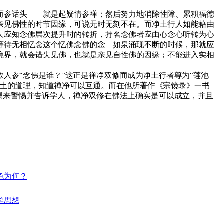
参话头——就是起疑情参禅；然后努力地消除性障、累积福德
亲见佛性的时节因缘，可说无时无刻不在。而净土行人如能藉由
人应知念佛层次提升时的转折，持名念佛者应由心念心听转为心
等待无相忆念这个忆佛念佛的念，如泉涌现不断的时候，那就应
境界，就会错失见佛，也就是亲见自性佛的因缘；不能进入实相
参“念佛是谁？”这正是禅净双修而成为净土行者尊为“莲池
净土的道理，知道禅净可以互通。而在他所著作《宗镜录》一书
偈来警惕并告诉学人，禅净双修在佛法上确实是可以成立，并且
特色为何？
哲学思想