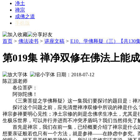
净土
禅宗
成佛之道
手机版
首页
>
佛法读书
>
讲座文稿
>
E10、学佛释疑（三）【共130
第019集 禅净双修在佛法上能
日期：2018-07-12
陈正源老师
各位菩萨：
阿弥陀佛！
《三乘菩提之学佛释疑》这一集我们要探讨的题目是：禅净
探讨这个问题之前，应先清楚禅净双修中所说的禅是什么？净是
禅宗参禅要明心见性；净土宗修的则是念佛求生净土，尤其是
生极乐世界，可以并行并进而不冲突矛盾吗？我们当然得先了
首先是禅宗，我们在前一集，已经概要介绍了禅宗是什么以
想要亲证般若也只有一个方法，就是参禅——在静虑中参究。