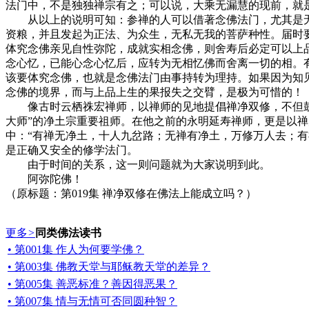
法门中，不是独独禅宗有之；可以说，大乘无漏慧的现前，就
从以上的说明可知：参禅的人可以借著念佛法门，尤其是无
资粮，并且发起为正法、为众生，无私无我的菩萨种性。届时
体究念佛亲见自性弥陀，成就实相念佛，则舍寿后必定可以上
念心忆，已能心念心忆后，应转为无相忆佛而舍离一切的相。
该要体究念佛，也就是念佛法门由事持转为理持。如果因为知
念佛的境界，而与上品上生的果报失之交臂，是极为可惜的！
像古时云栖祩宏禅师，以禅师的见地提倡禅净双修，不但鼓吹
大师”的净土宗重要祖师。在他之前的永明延寿禅师，更是以
中：“有禅无净土，十人九岔路；无禅有净土，万修万人去；
是正确又安全的修学法门。
由于时间的关系，这一则问题就为大家说明到此。
阿弥陀佛！
（原标题：第019集 禅净双修在佛法上能成立吗？）
更多
>
同类佛法读书
• 第001集 作人为何要学佛？
• 第003集 佛教天堂与耶稣教天堂的差异？
• 第005集 善恶标准？善因得恶果？
• 第007集 情与无情可否同圆种智？