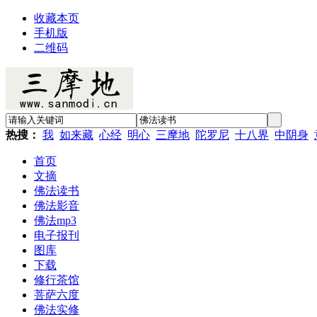
收藏本页
手机版
二维码
热搜：
我
如来藏
心经
明心
三摩地
陀罗尼
十八界
中阴身
首页
文摘
佛法读书
佛法影音
佛法mp3
电子报刊
图库
下载
修行茶馆
菩萨六度
佛法实修