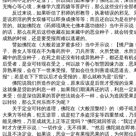
报时间不定的不定业了。所以我们如果修学了佛陀正法，深信
无悔心等心境，来修学六度四摄等菩萨行，那么这些业行全部
反过来说，如果听信了邪师的邪教导，执著错误的邪见、见
是说邪淫的男女双修可以即身成佛等等；而且还自以为是在护
苦的。就如佛陀在《药师琉璃光七佛本愿功德经》当中开示说
的话，那么在死后这些收藏在如来藏中的恶业种子，就会转变
成熟的时候，还是要受报而难以逃避的。
譬如佛陀在《大般若波罗蜜多经》当中开示说：【憍尸迦！
子、善女人等现在不为毒药所中、刀兵所害、火所焚烧、水所
藏中的恶业种子，在死之前还没有转成异熟种子，都还是有机
后受者，是业可转现在受之，何以故？善心智慧因缘力故，恶
异熟果报，会在下一世来受报。譬如会往生到善道或恶道去、
报“；若是在下下世以后才会受报的，那么就称为是“后报“。
佛陀说我们所造作的定业，原来应该是后世才受报的业果，
这就像是贷款的利息一样，如果我们期满再还的话，利息一定
来受；但是深信因果的菩萨想法就会不一样，会认为造因受果
以转轻，那么又何乐而不为呢？
关于定业可转的道理，佛陀在《大般涅槃经》的〈师子吼菩萨
大乘方等经典，犯五逆罪，或是犯了杀盗淫妄等四重禁戒，乃
能见佛性，乃至成就无上正等正觉吗？“佛陀就回答说：“我
时才方便开示说：‘一切作业，无不得果。’“然后 佛陀就在
以及不决定业。如果说，恶业一定有果报恶果的话，为何那位