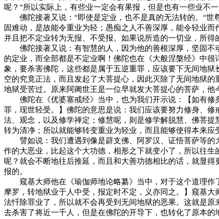
呢？“所以实际上，有些业一定会有果报，但是也有一些业不
佛陀接著又说：“即使是定业，也不是真的无法转的。“世尊
固难动，是故能令重业为轻；愚痴之人不善深厚，能令轻业而
并且把不定业转为无报、不受报。如果说所造的一切业，所得
佛陀接著又说：有智慧的人，因为他的善根深厚，坚固不动
的定业，而全部都是不定业啊！佛陀也在《大般涅槃经》中很
象，要杀害佛陀，这些都是属于五逆重罪，应该要下无间地狱
空的究竟正法，而且发起了大菩提心，因此灭除了无间地狱的
地狱受苦过。原来阿阇世王是一位早就发大菩提心的菩萨，他
佛陀在《优婆塞戒经》当中，也为我们开示说：【如有修身
罪，现世轻受。】佛陀的意思是说：我们应该要努力修身、修
法、观念，以及修学禅定；修慧呢，则是修学解脱慧、佛菩提
转为清净；所以就能够转变重业为轻业，而且能够使得本来应
譬如说：我们遭遇到像是辟支佛、阿罗汉、证悟菩萨等的大
作的大恶业，比起这个大功德，相形之下就变小了，所以往生
呢？就会不断地往后推延，而且和大善功德相比的话，就显得
报的。
窥基大师他在《瑜伽师地论略纂》当中，对于这个道理作了
摩罗，转地狱业于人中受，报定时不定，义亦同之。】窥基大
法忏除罪业了，所以就不会再受到无间地狱的恶果。这就是原
去杀害了将近一千人，但是在佛陀的开导下，也转化了原本的