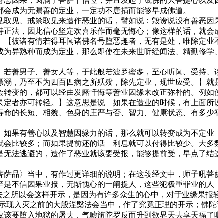
善恶因果，圆满了菩萨十信位，并且发起了成佛的大菩提心以及
都会成为无漏善的定业，一定功不唐捐而能够早成佛道。
取见、戒禁取见来造作恶业的话，譬如说：毁谤说没有善恶因果
持正法，因此信心坚定欢喜乐作而毫无悔心；像这样的话，就会
：【彼诸有情若得耳闻诸佛名号堕恶趣者，无有是处，唯除定业
成为异熟种而成为定业，那么即使在未来世听经闻法、精勤修学
若善男子、善女人等，于此般若波罗蜜多，至心听闻、受持、读
漂溺，乃至不为四百四病之所殀殁，除先定业，现世应受。】就
会转变的，都可以经由发露忏悔等善业因缘来改正弥补的。例如
果定者亦可转轻。】这意思是说：如果在造业的时候，有上面所
寿命的长短、相貌、色身的庄严与否、智力、健康状态、有多少
如果有善心以及智慧因缘力的话，那么就可以转变成为不定业，
就会比较多；而如果提前还的话，利息就可以付得比较少。大多
是无法逃避的，造作了恶业就该要受报，能够提前受，早点了结
品〉当中，有作过更详细的说明；在这段经文中，师子吼菩萨
至是不信因果业报，无惭愧心的一阐提人，这些犯极重罪业的人
过去之所以会这样开示，是因为有许多众生的心中，对于业缘果报
即将示现入灭之前的大般涅槃法会当中，作了究竟正理的开示；佛
应该要堕入地狱的屠夫，气嘘旃陀罗反而升到欲界天去享天福了