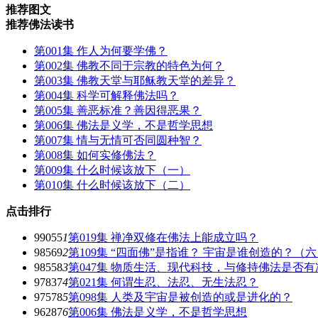
推荐图文
推荐佛法读书
第001集 作人为何要学佛？
第002集 佛教不同于宗教的特色为何？
第003集 佛教天堂与耶稣教天堂的差异？
第004集 科学可解释佛法吗？
第005集 善恶标准？善因得恶果？
第006集 佛法是义学，不是哲学思想
第007集 情与无情可否同圆种智？
第008集 如何实修佛法？
第009集 什么时候该放下（一）
第010集 什么时候该放下（二）
点击排行
99055
1
第019集 禅净双修在佛法上能成立吗？
98569
2
第109集 “四面佛”是指谁？ 宇宙是谁创造的？（
98558
3
第047集 物质生活、现代科技，与修持佛法是否有
97837
4
第021集 何谓生忍、法忍、无生法忍？
97578
5
第098集 人类及宇宙是被创造的或是进化的？
96287
6
第006集 佛法是义学，不是哲学思想