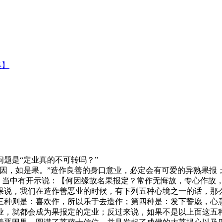
集】
题是“定业真的不可转吗？”
，如是果。”造作良善的身口意业，必定会有可爱的异熟果报
品〉当中有开示说：【何因缘故名果报定？常作无悔故，专心作故
果说，我们在造作善恶业的时候，有下列五种心境之一的话，那
三种则是：喜欢作，所以乐于去造作；第四种是：发下誓愿，心
业，就都会成为果报定的定业；反过来说，如果不是以上面这五