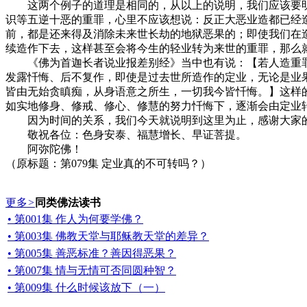
这两个例子的道理是相同的，从以上的说明，我们应该要明
识等五逆十恶的重罪，心里不应该想说：反正大恶业造都已经
前，都是还来得及消除未来世长劫的地狱恶果的；即使我们在
续造作下去，这样甚至会将今生的轻业转为来世的重罪，那么
《佛为首迦长者说业报差别经》当中也有说：【若人造重罪
发露忏悔、后不复作，即使是过去世所造作的定业，无论是业
皆由无始贪瞋痴，从身语意之所生，一切我今皆忏悔。】这样
如实地修身、修戒、修心、修慧的努力忏悔下，逐渐会由定业
因为时间的关系，我们今天就说明到这里为止，感谢大家
敬祝各位：色身安泰、福慧增长、早证菩提。
阿弥陀佛！
（原标题：第079集 定业真的不可转吗？）
更多
>
同类佛法读书
• 第001集 作人为何要学佛？
• 第003集 佛教天堂与耶稣教天堂的差异？
• 第005集 善恶标准？善因得恶果？
• 第007集 情与无情可否同圆种智？
• 第009集 什么时候该放下（一）