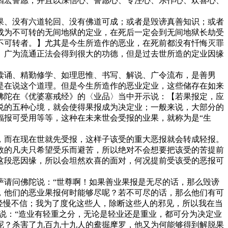
四宏誓愿，并且以深信心、誓愿心、专注心、乐作心、欢喜心、
、没有六道轮回、没有佛道可成；或者是毁谤真善知识；或者
成为不可转的无间地狱的定业，在死后一定会到无间地狱长劫受
不可转者。】尤其是今生所造作的恶业，在死前都没有忏悔灭罪
、广为流通正法会得到很大的功德，但是过去世所造的定业因缘
诵、精勤修学、如理思惟、书写、解说、广令流布，是善男
是在说这个道理。但是今生所造作的恶业定业，这些储存在如来
佛陀在《优婆塞戒经》的〈业品〉当中开示说：【若果报定，应
说的五种心境，就会使得果报成为决定业；一般来说，大部分的
福报可受用等等，这种在未来世会受报的业果，就称为是“生
而在现在世就先受报，这样子该受的重大恶报就会转成轻报。
数的凡夫只希望受乐而避苦，所以绝对不会想要把该受的苦提前
这段恶因缘，所以会坦然欢喜的面对，何况提前受该受的恶报可
请问佛陀说：“世尊啊！如果善业果报是无尽的话，那么毁谤
，他们的恶业果报何时能够尽呢？若不可尽的话，那么他们有可
轻慢不信；我为了度化这些人，除断这些人的邪见，所以我在当
陀说：“造业有轻重之分，无论是轻业还是重业，都可分为决定业
呢？杀害了九百九十九人的鸯掘摩罗，他又为何能够得到解脱果