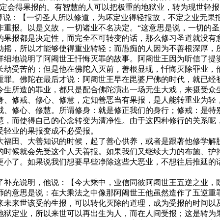
一定会得果报的。有智慧的人可以把极重的地狱业，转为现世轻
说：【一切圣人所以修道，为坏定业得轻报故，不定之业无果
作重报。以是义故，一切诸业不名决定。“这意思是说，一切的
的果报都是决定性，而完全不可转变的话，那么修习圣道就没有
摇，所以才能够使得重业转轻；而愚痴的人因为不善根深厚，所
详细地说明了阿阇世王忏悔灭罪的故事。阿阇世王因为听信了提
长劫受苦的；但是他在佛陀入灭前，善根显现，忏悔灭除罪业，
重罪。佛陀在最后才说：阿阇世王早在毘婆尸佛的时代，就已经
今生所造的罪业，都只是配合佛陀演出一场无生大戏，来摄受众
、修戒、修心、修慧，定知善恶当有果报，是人能转重业为轻，
戒、修心、修慧。所谓修身：就是修正我们的身行；修戒：是特
慧，而使得自己的心念转变为清净性。由于这四种修行的关系呢
受轻业的果报变成不必受报。
福田、大善知识的时候，起了善心供养，或者是跟著他修学解脱
的时候就会先受这个人天善报。如果我们又继续大力的布施、护
更小了。如果说我们想要早些净除这些大恶业，不想往后推延的
补充说明，他说：【今大乘中，业信同彼阿阇世王五逆之业，既
师的意思是说：在大乘法之中像那阿阇世王他虽然造作了五逆重
来未来世该受的生报，可以转化灭除的道理，成为受报的时间以
地狱定业，所以来世可以再出生为人，而在人间受报；这是转为