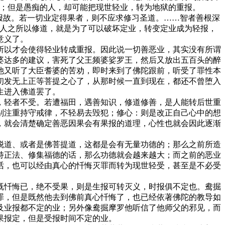
报；但是愚痴的人，却可能把现世轻业，转为地狱的重报。
报故。若一切业定得果者，则不应求修习圣道。……智者善根深
圣人之所以修道，就是为了可以破坏定业，转变定业成为轻报，
意义了。
以才会使得轻业转成重报。因此说一切善恶业，其实没有所谓
婆达多的建议，害死了父王频婆娑罗王，然后又放出五百头的醉
他又听了大臣耆婆的苦劝，即时来到了佛陀跟前，听受了罪性本
初发无上正等菩提之心了，从那时候一直到现在，都还不曾堕入
生进入佛道罢了。
轻者不受。若遭福田，遇善知识，修道修善，是人能转后世重
别注重持守戒律，不轻易去毁犯；修心：则是改正自己心中的想
，就会清楚确定善恶因果会有果报的道理，心性也就会因此逐渐
道、或者是佛菩提道，这都是会有无量功德的；那么之前所造
持正法、修集福德的话，那么功德就会越来越大；而之前的恶业
话，也可以经由真心的忏悔灭罪而转为现世轻受，甚至是不必受
忏悔已，绝不受果，则是生报可转灭义，时报俱不定也。鸯掘
罪，但是既然他去到佛前真心忏悔了，也已经依著佛陀的教导如
及业报都不定的业；另外像鸯掘摩罗他听信了他师父的邪见，而
果报定，但是受报时间不定的业。