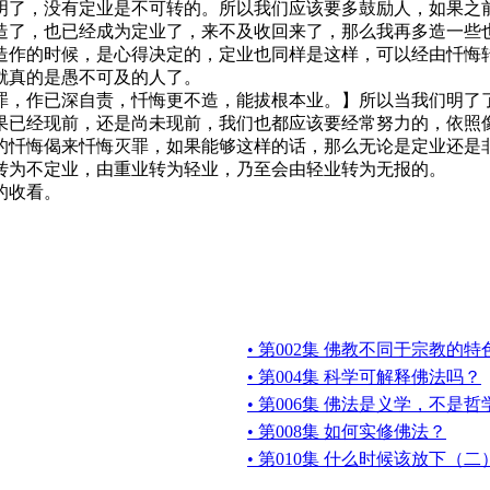
了，没有定业是不可转的。所以我们应该要多鼓励人，如果之前
造了，也已经成为定业了，来不及收回来了，那么我再多造一些
造作的时候，是心得决定的，定业也同样是这样，可以经由忏悔转
就真的是愚不可及的人了。
，作已深自责，忏悔更不造，能拔根本业。】所以当我们明了了
果已经现前，还是尚未现前，我们也都应该要经常努力的，依照
的忏悔偈来忏悔灭罪，如果能够这样的话，那么无论是定业还是
转为不定业，由重业转为轻业，乃至会由轻业转为无报的。
的收看。
• 第002集 佛教不同于宗教的
• 第004集 科学可解释佛法吗？
• 第006集 佛法是义学，不是
• 第008集 如何实修佛法？
• 第010集 什么时候该放下（二