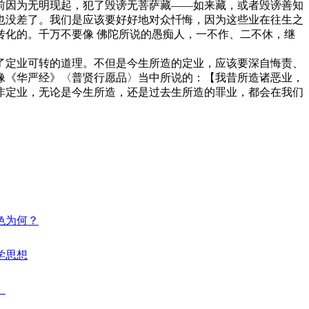
因为无明现起，犯了毁谤无菩萨藏——如来藏，或者毁谤善知
也没差了。我们是应该要好好地对众忏悔，因为这些业在往生之
化的。千万不要像 佛陀所说的愚痴人，一不作、二不休，继
定业可转的道理。不但是今生所造的定业，应该要深自悔责、
像《华严经》〈普贤行愿品〉当中所说的：【我昔所造诸恶业，
非定业，无论是今生所造，还是过去生所造的罪业，都会在我们
特色为何？
哲学思想
）