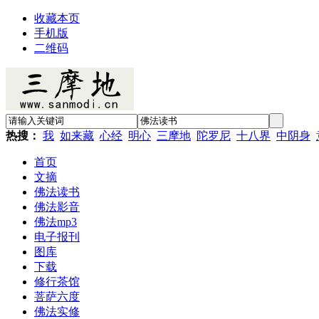
收藏本页
手机版
二维码
热搜：
我
如来藏
心经
明心
三摩地
陀罗尼
十八界
中阴身
首页
文摘
佛法读书
佛法影音
佛法mp3
电子报刊
图库
下载
修行茶馆
菩萨六度
佛法实修