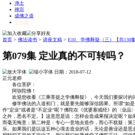
净土
禅宗
成佛之道
手机版
首页
>
佛法读书
>
讲座文稿
>
E10、学佛释疑（三）【共130
第079集 定业真的不可转吗？
日期：2018-07-12
正元老师
各位菩萨：
阿弥陀佛！
欢迎您收看《三乘菩提之学佛释疑》，今天我们要探讨的问
修学佛法的入道初门，就是要先能够深信因果。所谓“如是因
作“定业”或者是“不定业“呢？佛陀在《优婆塞戒经》的〈业
之外，悉名不定。】这意思是说：怎样会造成果报决定呢？如
而毫无悔意；第二种是：专心一意地去造作，而心不犹疑；第
乐。如果我们是以这五种心境去造业的话，无论是善业还是恶