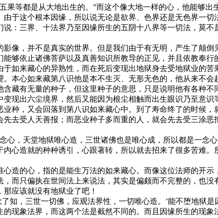
果等都是从大地出生的。”而这个像大地一样的心，他能够出
。由于这个根本因缘，所以说无论是欲界、色界还是无色界一切
们说：三界、十法界乃至因缘所生的五阴十八界等一切法，莫不是
影像，并不是真实的世界。但是我们由于有无明，产生了颠倒见
们能够依止诸佛菩萨以及真善知识所教导的正见，并且依教奉行
由于如来藏心的异熟性，而在死后变现出地狱身去受地狱业的苦
。本心如来藏第八识他是本不生灭、无形无色的，他从来不会起
他含藏有无量的种子，但这里种子的意思，只是说明他有各种不
中变现出六尘境界，然后又能因为根尘相触而出生眼识乃至意识
恶业种，又会回落到第八识如来藏心中。到了寿命终了的时候，
会先去受人天善报；而恶业种子多而重的人，就会先去受三涂恶
心，天堂地狱唯心造，三世诸佛也是唯心成，所以都是一念心
于内心造就的种种诱引，心跟著转，所以就去招来了很多苦难。
心造的心，指的是能生万法的如来藏心。而像这位法师的开示，
法，而只偏执在世间法上来说法，其实是偏颇而不完整的，也没
，那应该就没有地狱业了吧！
了知，三世一切佛，应观法界性，一切唯心造。’能不堕地狱是
生的现象法界，而这两个法是截然不同的。而且因缘所生的现象