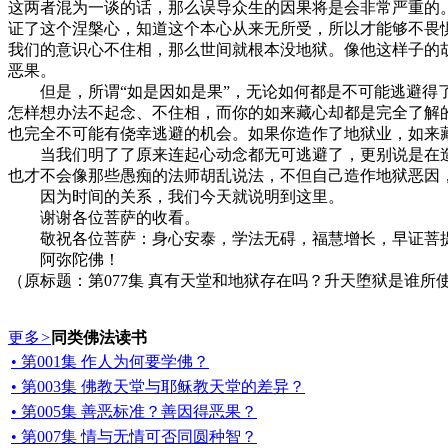
这两者混为一谈的话，那么误导众生的因果将是会非常严重的
证了这个涅槃心，知道这个本心从来无所受，所以才能够不畏
我们的意识心不住相，那么世间就根本没地狱。像他这样子的
恶果。
但是，所谓“如是因如是果”，无论如何都是不可能逃避得了
怎样想办法不起念、不住相，而你的如来藏心却都是完全了解
也完全不可能有侥幸逃避的机会。如果你造作了地狱业，如来
当我们明了了原来连起心动念都无可逃避了，更别说是在造
也才不会像那些愚痴的法师胡乱说法，不但自己造作地狱恶因
因为时间的关系，我们今天就说明到这里。
谢谢各位菩萨的收看。
敬祝各位菩萨：身心安泰，学法无碍，福慧增长，早证菩
阿弥陀佛！
（原标题：第077集 真有天堂和地狱存在吗？升天堕狱是谁所
更多
>
同类佛法读书
• 第001集 作人为何要学佛？
• 第003集 佛教天堂与耶稣教天堂的差异？
• 第005集 善恶标准？善因得恶果？
• 第007集 情与无情可否同圆种智？