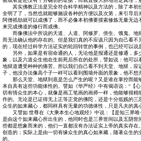
验或者是还没有十分确切的证据，而就直接大胆地否定真理，
其实佛教正法是完全符合科学精神以及方法的，除了本初佛
全明了了，当然也就能够施设各种的方便以及次第，来引导后
阿僧祇劫就可以成佛了，而不必像本初佛要摸索修炼无量无边
来完成佛道的修行而成佛。
而像佛法中所说的天道、人道、阿修罗、傍生、饿鬼、地狱
而无法确认他的存在的。但是我们真的不应该只因为自己看不
的，现在经过科学方法证实的轮回转世的事例，也已经可以说
另外，如果是有宿命通的人，无论他是报通还是修通，多少
象，以及六道众生他在生前死后所在的处所，譬如说：他可以
地狱道遭受种种的痛苦。所以我们自己看不到天堂、地狱，应
子，他没办法像高个子一样可以看到围墙外面的景象，他不想
那么天堂、地狱到底是怎么产生的呢？又是谁在掌控而能够
本自具有这些功能体性的。譬如《华严经》中有偈语说：“【
切有情众生的本心，就像是画工笔画的画师一样，他能够很精
作的。无论是已证得无上正等正觉的佛陀，还是十分低贱的三
众生的如来藏心，都同样具有无量的功德体性，只是凡夫的真
又譬如 世尊在《大乘本生心地观经》中说：【是知三界唯一
是由这个如来藏心所出生的，他同时也是三界世间以及五阴世
些都是想象而来的，他们一直都没有办法证实上帝的真实存在
创造的；实际上是由一切有缘众生的真心如来藏，随著众生的
的。