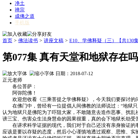
净土
禅宗
成佛之道
手机版
首页
>
佛法读书
>
讲座文稿
>
E10、学佛释疑（三）【共130
第077集 真有天堂和地狱存在
日期：2018-07-12
正元老师
各位菩萨：
阿弥陀佛！
欢迎您收看《三乘菩提之学佛释疑》，今天我们要探讨的问题
在佛门中，曾经有一位提倡人间佛教的法师说过：“地狱只是
认为地狱只是佛陀为了吓阻大家，不敢随意去造作恶事、扰乱
谤三宝、伤害众生法身慧命的因果很重，真的会下地狱长劫受
在讲求科学证据的现代，我们对于自己还没有亲身验证的事
应该是要以存疑的态度，然后小心谨慎地透过观察、思惟、实