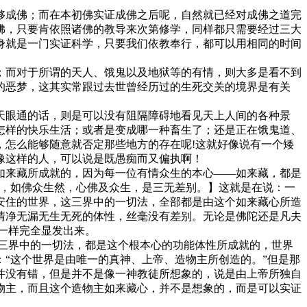
成佛；而在本初佛实证成佛之后呢，自然就已经对成佛之道完
佛，只要肯依照诸佛的教导来次第修学，同样都只需要经过三大
身就是一门实证科学，只要我们依教奉行，都可以用相同的时间
而对于所谓的天人、饿鬼以及地狱等的有情，则大多是看不到
的恶梦，这其实常跟过去世曾经历过的生死交关的境界是有关
眼通的话，则是可以没有阻隔障碍地看见天上人间的各种景
怎样的快乐生活；或者是变成哪一种畜生了；还是正在饿鬼道、
，怎么能够随意就否定那些地方的存在呢!这就好像说有一个矮
像这样的人，可以说是既愚痴而又偏执啊！
来藏所成就的，因为每一位有情众生的本心——如来藏，都是
尔，如佛众生然，心佛及众生，是三无差别。】这就是在说：一
安住的世界，这三界中的一切法，全部都是由这个如来藏心所造
清净无漏无生无死的体性，丝毫没有差别。无论是佛陀还是凡夫
一样完全显发出来。
三界中的一切法，都是这个根本心的功能体性所成就的，世界
“这个世界是由唯一的真神、上帝、造物主所创造的。”但是那
并没有错，但是并不是像一神教徒所想象的，说是由上帝所独自
物主，而且这个造物主如来藏心，并不是想象的，而是可以实证