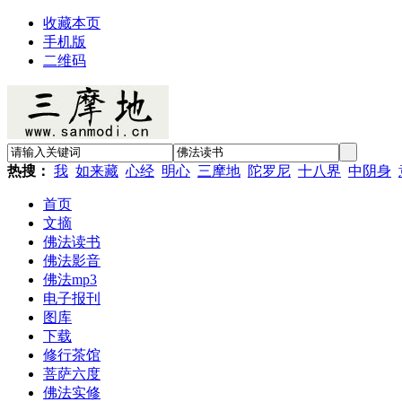
收藏本页
手机版
二维码
热搜：
我
如来藏
心经
明心
三摩地
陀罗尼
十八界
中阴身
首页
文摘
佛法读书
佛法影音
佛法mp3
电子报刊
图库
下载
修行茶馆
菩萨六度
佛法实修