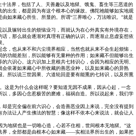
生十法界，包括了人、天善趣以及地狱、饿鬼、畜生等三恶道的
法的出生，都是因为有这个根本心的缘故。佛陀祂能够如实地观
由如来藏心所生、所显的。所谓“三界唯心，万法唯识。”就是
以及辗转出生的烦恼业习，而就认为在心外真实有外境存在，
的话，那么就会逐渐对真理有正确的认识，而逐渐止息虚妄想依
果。
念，也从来不和六尘境界相应，当然也就从来不会生起烦恼，
同的功能差别，所以能够有无量种的作用；如来藏不但能够出生
等的六识心。这六识加上意根共七转识心，会因为相应的无明、
就会依著如来藏心中所收藏的善恶业种，以及如来藏心的异熟
报。所以说三世因果、六道轮回是要有能熏的七转识，以及所熏
。这是为什么会这样呢？要知道无因不成果，因从心起，一念
所以，多因心念惹极苦的磨难，福祸自造。所以说起来，我们学
却是完全偏在前六识心，会造善恶业因上来说，完全没有提到
有办法让人产生佛法的智慧；像这样不依本心来说法，就会让人
因为地狱也是一切唯心造，心若不住相，世间根本无地狱。”这
法界，全部都是由根本心如来藏——实相法界所出生的，如果把