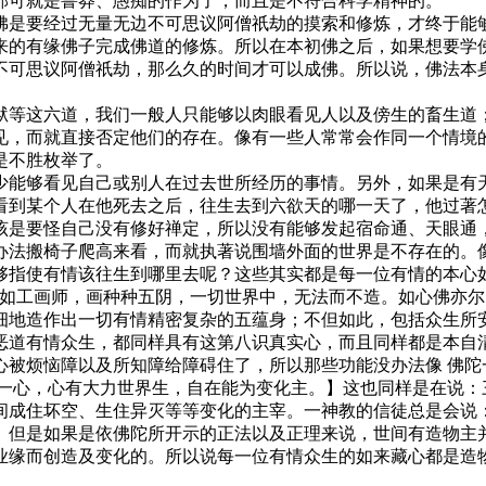
那可就是鲁莽、愚痴的作为了，而且是不符合科学精神的。
是要经过无量无边不可思议阿僧祇劫的摸索和修炼，才终于能够
来的有缘佛子完成佛道的修炼。所以在本初佛之后，如果想要学
不可思议阿僧祇劫，那么久的时间才可以成佛。所以说，佛法本
等这六道，我们一般人只能够以肉眼看见人以及傍生的畜生道；
见，而就直接否定他们的存在。像有一些人常常会作同一个情境
是不胜枚举了。
能够看见自己或别人在过去世所经历的事情。另外，如果是有天
看到某个人在他死去之后，往生去到六欲天的哪一天了，他过著
该是要怪自己没有修好禅定，所以没有能够发起宿命通、天眼通
办法搬椅子爬高来看，而就执著说围墙外面的世界是不存在的。
指使有情该往生到哪里去呢？这些其实都是每一位有情的本心如
心如工画师，画种种五阴，一切世界中，无法而不造。如心佛亦
细地造作出一切有情精密复杂的五蕴身；不但如此，包括众生所
恶道有情众生，都同样具有这第八识真实心，而且同样都是本自
心被烦恼障以及所知障给障碍住了，所以那些功能没办法像 佛陀
心，心有大力世界生，自在能为变化主。】这也同样是在说：
间成住坏空、生住异灭等等变化的主宰。一神教的信徒总是会说：
。但是如果是依佛陀所开示的正法以及正理来说，世间有造物主
业缘而创造及变化的。所以说每一位有情众生的如来藏心都是造