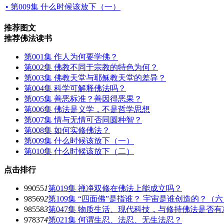
• 第009集 什么时候该放下（一）
推荐图文
推荐佛法读书
第001集 作人为何要学佛？
第002集 佛教不同于宗教的特色为何？
第003集 佛教天堂与耶稣教天堂的差异？
第004集 科学可解释佛法吗？
第005集 善恶标准？善因得恶果？
第006集 佛法是义学，不是哲学思想
第007集 情与无情可否同圆种智？
第008集 如何实修佛法？
第009集 什么时候该放下（一）
第010集 什么时候该放下（二）
点击排行
99055
1
第019集 禅净双修在佛法上能成立吗？
98569
2
第109集 “四面佛”是指谁？ 宇宙是谁创造的？（
98558
3
第047集 物质生活、现代科技，与修持佛法是否有
97837
4
第021集 何谓生忍、法忍、无生法忍？