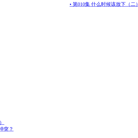
• 第010集 什么时候该放下（二
六）
冲突？