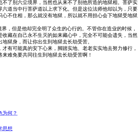
也不了别六尘境界，当然也从来不了别他所造的地狱相。菩萨实
界六道当中行菩萨道以上求下化。但是这位法师他却以为，只要
识心不住相，那么就没有地狱，所以就不用担心会下地狱受地狱
境界，但是他却完全明了众生的心行的。不管你在造业的时候，
是收藏在自己永不生灭的如来藏心中，完全不可能会遗失，当然
出地狱身，而让你出生到地狱去长劫受苦。
才有可能真的安下心来，脚踏实地、老老实实地去努力修行，
将来难免要共同往生到地狱去长劫受苦啊！
特色为何？
哲学思想