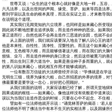
世尊又说：“众生的这个根本心就好像是大地一样，五谷、五
六凡法界，以及出世间的声闻、缘觉、菩萨、如来等四圣法界
察到宇宙以及生命的根本真理，而且在实证之后，才来教导我
在说明这个道理。
其实我们见闻觉知的六尘境界，也同样是如来藏心所变现的
因此就不断地想要去追求执取，而去造作种种的恶业。如果我
著正道而行，自然也就不会再去造作三恶道的业因，也就不会
从上面的说明，我们就应该要深入地去了解八识心王的道理
他是本来性、自性性、清净性、涅槃性的。而且这个如来藏心
意根、五色根等六根，而且能够借著这六根，而在我们的大脑
烦恼、业习，而去造作种种的身口意业，然后这些被熏习的善
性，而出生到三界六道当中。如果是善业种子多而重的人，就
的第八识如来藏心，彼此相互作用才能够成就的。
一位有数百万信徒的大法师曾经开示说：“学佛就是在学这念
无明生三细，境界为缘长六粗，自己所招惹的外界的境界，对
佛最重要是要学这一念心，好好把心照顾好。”
从我们前面的说明，大家应该都已经了解，所谓天堂地狱唯
因果成就的枢纽——如来藏心。像他这样没有依般若中道来说
误以为当我们去造作恶业的时候，只要在心中不起念、不住相
譬如有一位法师他就开示说：“诵觉林菩萨的偈语：‘若人欲
位法师他不明了佛法当中有本不生灭的实相法界，以及因缘所