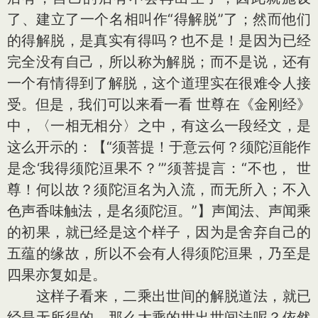
了、建立了一个名相叫作“得解脱”了；然而他们
的得解脱，是真实有得吗？也不是！是因为已经
完全没有自己，所以称为解脱；而不是说，还有
一个有情得到了解脱，这个道理实在很难令人接
受。但是，我们可以来看一看 世尊在《金刚经》
中，〈一相无相分〉之中，有这么一段经文，是
这么开示的：【“须菩提！于意云何？须陀洹能作
是念‘我得须陀洹果不？’”须菩提言：“不也， 世
尊！何以故？须陀洹名为入流，而无所入；不入
色声香味触法，是名须陀洹。”】声闻法、声闻乘
的初果，就已经是这个样子，因为是舍弃自己的
五蕴的缘故，所以不会有人得须陀洹果，乃至是
四果亦复如是。
这样子看来，二乘出世间的解脱道法，就已
经是无所得的，那么大乘的世出世间法呢？依然