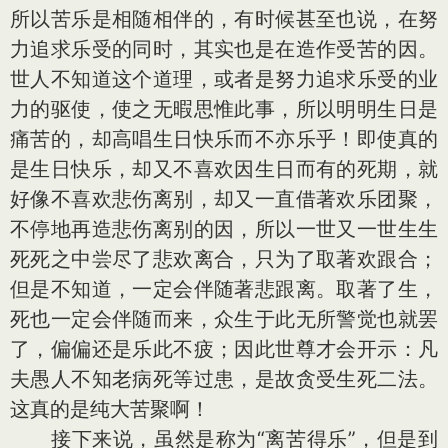
所以苦乐是相随相伴的，有时候甚至也说，在努
力追求乐受的同时，其实也是在造作受苦的因。
世人不知道这个道理，或者是努力追求乐受的业
力的驱使，使之无暇思惟此事，所以明明生日是
痛苦的，却高唱生日快乐而不亦乐乎！即使真的
是生日快乐，却又不喜欢因生日而有的死期，就
好像不喜欢悲伤离别，却又一直借著欢乐团聚，
不停地再造悲伤离别的因，所以一世又一世生生
死死之中尝尽了悲欢离合，只为了取著欢跟合；
但是不知道，一定会伴随著悲跟离。取著了生，
死也一定会伴随而来，众生于此无所警觉也就罢
了，偏偏还是乐此不疲；因此世尊才会开示：凡
夫愚人不知老病死等过患，是故贪受生死二法。
这真的是纯大苦聚啊！
接下来说，虽然是称为“离苦得乐”，但是到