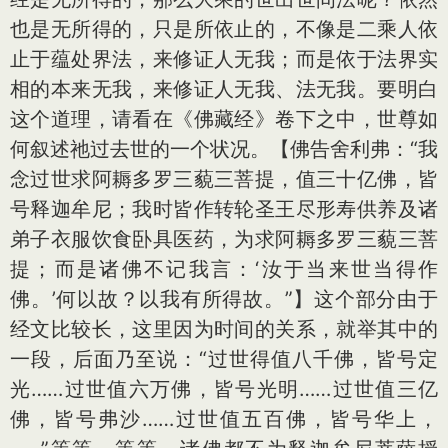
也是无所得的，只是所依止的，不像是二乘人依
止于蕴处界法，来修证人无我；而是依于法界实
相的本来无我，来修证人无我、法无我。要明白
这个道理，请看在《佛藏经》卷下之中，世尊如
何叙述祂过去世的一个状况。【佛告舍利弗：“我
念过世求阿耨多罗三藐三菩提，值三十亿佛，皆
号释迦牟尼；我时皆作转轮圣王尽形寿供养及诸
弟子衣服饮食卧具医药，为求阿耨多罗三藐三菩
提；而是诸佛不记我言：‘汝于当来世当得作
佛。’何以故？以我有所得故。”】这个部分由于
经文比较长，这里因为时间的关系，就举其中的
一段，后面乃至说：“过世得值八千佛，皆号定
光……过世值六万佛，皆号光明……过世值三亿
佛，皆号弗沙……过世值五百佛，皆号华上，