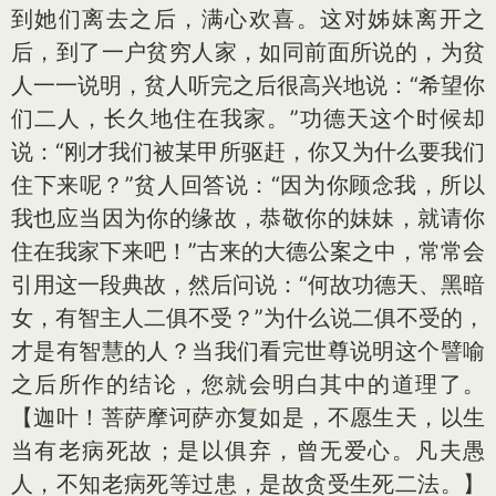
到她们离去之后，满心欢喜。这对姊妹离开之
后，到了一户贫穷人家，如同前面所说的，为贫
人一一说明，贫人听完之后很高兴地说：“希望你
们二人，长久地住在我家。”功德天这个时候却
说：“刚才我们被某甲所驱赶，你又为什么要我们
住下来呢？”贫人回答说：“因为你顾念我，所以
我也应当因为你的缘故，恭敬你的妹妹，就请你
住在我家下来吧！”古来的大德公案之中，常常会
引用这一段典故，然后问说：“何故功德天、黑暗
女，有智主人二俱不受？”为什么说二俱不受的，
才是有智慧的人？当我们看完世尊说明这个譬喻
之后所作的结论，您就会明白其中的道理了。
【迦叶！菩萨摩诃萨亦复如是，不愿生天，以生
当有老病死故；是以俱弃，曾无爱心。凡夫愚
人，不知老病死等过患，是故贪受生死二法。】