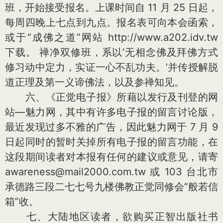
班，开始接受报名。上课时间自 11 月 25 日起，
每周四晚上七点到九点。报名表可向本会函索，
或于“成佛之道”网站 http://www.a202.idv.tw
下载。 禅净双修班，系以‘无相念佛及拜佛方式
修习动中定力，实证一心不乱功夫。’并传授解脱
道正理及第一义谛佛法，以及参禅知见。
六、《正觉电子报》所藉以发行及刊登的网
站—魅力网，其中有许多电子报的留言讨论版，
最近发现过多不雅的广告，因此魅力网于 7 月 9
日起同时的暂时关掉所有电子报的留言功能，在
这段期间读者对本报有任何的建议或意见，请寄
awareness@mail2000.com.tw 或 103 台北市
承德路三段二七七号九楼佛教正觉同修会“般若信
箱”收。
七、大陆地区读者，欲购买正智出版社书