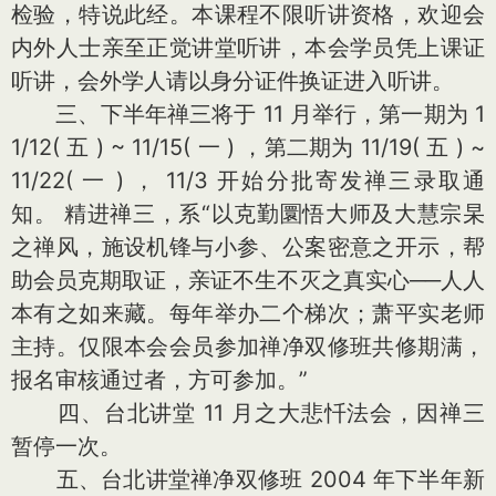
检验，特说此经。本课程不限听讲资格，欢迎会
内外人士亲至正觉讲堂听讲，本会学员凭上课证
听讲，会外学人请以身分证件换证进入听讲。
三、下半年禅三将于 11 月举行，第一期为 1
1/12( 五 ) ~ 11/15( 一 ) ，第二期为 11/19( 五 ) ~
11/22( 一 ) ， 11/3 开始分批寄发禅三录取通
知。 精进禅三，系“以克勤圜悟大师及大慧宗杲
之禅风，施设机锋与小参、公案密意之开示，帮
助会员克期取证，亲证不生不灭之真实心──人人
本有之如来藏。每年举办二个梯次；萧平实老师
主持。仅限本会会员参加禅净双修班共修期满，
报名审核通过者，方可参加。”
四、台北讲堂 11 月之大悲忏法会，因禅三
暂停一次。
五、台北讲堂禅净双修班 2004 年下半年新