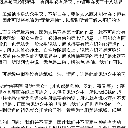
根既是被阿赖耶所生，有所生必有所灭，也证明在灭了十八法界
虽然祂本身念念生灭，不能自在，要依如来藏才能存在；但在
因此可以将祂喻为“无量寿佛”，以帮助听者了解末那识的体
面见的无量寿佛。因为如果不是第七识的作意，就不可能会有
能示现给一般众生看见。必须有佛的第七识起意，才可能会有阿
那识，也无法为一般众生说法，所以得要有第六识的心行运作，
生，所以从唯心净土、自性弥陀层次上，说第六识即是阿弥陀
入灭的住在无住处涅槃境界中，所以诸佛菩萨的第七识是永远不
同，所以阿含中说：无色是二乘，解脱色 是佛。我们也可以
可是经中似乎没有烧纸钱一法。请问，这是此处鬼道众生的习
“佛菩萨”及诸“天众”（其实都是鬼神、罗刹、夜叉等）；藉
理器具等画在纸上再烧之，以供养鬼道众生。所以烧纸钱的起
神将物品转变为鬼道众生所需要的物资，所以就有燃火守护不灭
的。但是，正因为鬼道众生的世界是与我们人间世界重叠的，他
生到鬼道的祖先就会托梦给子孙，希望为他们焚烧纸钱、纸屋、
的世间能，我们并不否定；因此我们并不否定火神的有为功