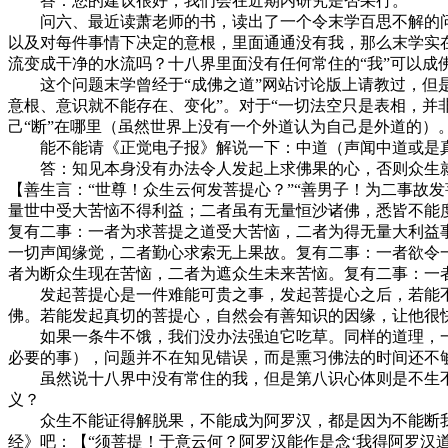
答：您的建议很好，我们会在近期内研究是否采行。
问六、最近读萧老师的书，读出了一个令末学百思不解的问题
以及对每件事情下决定的意根，里面通通没有我，那么末学实
流变成干净的水流吗？十八界里面没有任何常住的“我”可以成
这个问题末学曾经于“成佛之道”网站讨论版上请教过，但是
意根、意识就不能存在、变化”。对于“一切法空只是表相，并
己“断”在哪里（虽然世界上没有一个外道认为自己是外道的）
能不能请《正觉电子报》解说一下：中道（声闻中道或是真
答：知见本身没有办法令人发起上求佛果的心，否则众生就
【善生言：“世尊！众生云何发菩提心？”“善男子！为二事故
量世中受大苦恼不得利益；二者虽有无量恒沙诸佛，悉皆不能
复有二事：一者为求菩提之道受大苦恼，二者为得无量大利益
一切声闻缘觉，二者勤心求索无上果故。复有二事：一者欲令
者为断众生现在苦恼，二者为遮众生未来苦恼。复有二事：一
发起菩提心是一件难能可贵之事，发起菩提心之后，若能不
佛。若能发起真切的菩提心，自然会有善知识的因缘，让他很
如果一条牛不饿，我们没办法强迫它吃草。同样的道理，一
必要的事），问题并不在知见错误，而是熏习佛法的时间还不
虽然说十八界中没有常住的我，但是第八识心体则是不生不
义？
众生不能证得解脱果，不能成为阿罗汉，都是因为不能断我见
经》吧：【“须菩提！于意云何？阿罗汉能作是念‘我得阿罗汉