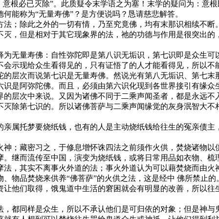
，意根必已灭除”。此质疑令末学语之为塞！末学的疑问为：意
何能称为“无量寿佛”？是方便说吗？恳请慈悲解答。
法；除此之外的一切有情，乃至究竟佛，均有末那识相续不断。
不灭，但是相对于其它现象界的法，祂的功德与作用是很突出的，
为无量寿佛：自性弥陀即是第八识无垢识，第七识即是众生可以
不会示现给众生看得见的，只有证悟了的人才能看得见，所以不
陀的层次而说第七识是无量寿佛。然说光有第八无垢识、第七末
六识是阿弥陀佛。而且，必须由第六识化现到各世界接引有缘众
界的层次中来说。又因为诸佛不同于二乘声闻圣者，都是永远不
不灭除第七识的。所以诸佛菩萨与二乘声闻缘觉的灰身泯智大不相
亲属托梦要烧纸钱，也有的人是主动烧纸钱给往生的冤亲债主，
；藏密习之，于修息增怀诛四法之前须作火供，焚烧诸物以供诸
摩。继而流传至中国，演变为烧纸钱，或将日常用品如衣物、梳
摩法，其实不离事火外道的法；事火外道认为可以藉焚烧而由火
、物品焚烧来供养“佛菩萨”的火供之法，这是经中 佛所禁止
资让他们取得，饿鬼道中生活的窘困就会有明显的改善，所以往
，都同样是众生，所以不承认他们是可归依的对象；但是神与鬼