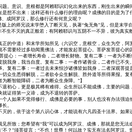
。意识、意根都是阿赖耶识幻化出来的东西，刚生出来的瞬间
在是想不出来：这样还有什么修行的理由呢？成佛的目的是为了
佛、成阿罗汉，那么修行还有何意义呢？
版上的师兄说末学堕入了断灭见，执著“兔无角”见，但是末学自
非不生不灭的真正般若；有阿赖耶识与五阴不一不异，彼为真实
。
正的中道）和末学所知所见（六识空，意根空，众生为空，阿罗
不需要经过多劫闻熏佛法，才能发起菩提心。菩萨发菩提心的因
发菩提心：一者增长寿命，二者增长财物。复有二事：一者为不
度脱我身，我当自度。复有二事：一者作诸善业，二者作已不失
事。复有二事：一者过去未来恒沙诸佛皆如我身，二者深观菩提
一切众生悉得解脱，二者欲令众生解脱、胜外道等所得果报。复
者为断智能障碍，二者为断众生身障。”】
退初心，更是极其稀有难得。众生所以不能成佛，主要的问题，
快就证得第一义谛，成为不退转的菩萨。
个人如果不觉得修行、成佛是必要的事，别人也没有办法强迫他
够长。
灭的，依于这个第八识心体，才能说有六凡四圣十法界。如果说
所致；您希望有“我”可以成为阿罗汉、成佛，那就是您无法
道’不？”须菩提言：“不也！世尊！何以故？实无有法名阿罗汉。