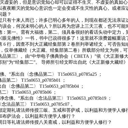
生灭虚妄的，但是意识觉知心却可以证得不生灭、不虚妄的真如
以夜夜断灭的觉知心意识也一定会变成不生灭性的真心。或者应
问题？
只有十来人而已；许多已明心多年的人，到现在都还无法亲证这
的误会，何况未明心的人？所以再为您讲上三天三夜，也不可能
德：第一、需有大福德，第二、须具备很好的看话头动中定力，
《眼见佛性》一书，书中已说得很多了！这里就不浪费篇幅重说
页第 6 行，因查不到大正藏经集部第 2 卷所列举诸经文，可否告
仅举佛藏经（大正藏、经集部第二卷）所载部分经文为例，可
〉。由“中华电子佛典协会（ CBETA ）”依《大正新修大
大正部别”为“经集部二”。 导师所引经文即出自此《大正新修大藏经》
〈念佛品第二〉 T15n0653_p0785a25 ；
15n0653_p0785b01 ；
第二〉 T15n0653_p0785b04 ；
n0653_p0785b06 ；
出自〈念法品第三〉 T15n0653_p0785b19 ；
 T15n0653_p0785c07 。
定期礼请法师传授三皈、五戒和菩萨戒，以利益和方便学人修
布萨法会，以利益和方便学人修行？
日等礼请法师传授八关斋戒，以利益和方便学人修行？