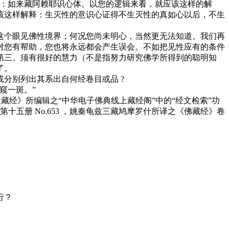
心：如来藏阿赖耶识心体。以您的逻辑来看，就应该这样的解
该这样解释：生灭性的意识心证得不生灭性的真如心以后，不生
个眼见佛性境界；何况您尚未明心，当然更无法知道。我们再
对您有帮助，您也将永远都会产生误会。不如把见性应有的条件
第三、须有很好的慧力（不是指努力研究佛学所得到的聪明知
了。
知或分别列出其系出自何经卷目或品 ?
窥一斑。”
藏经》所编辑之“中华电子佛典线上藏经阁”中的“经文检索”功
第十五册 No.653 ，姚秦龟兹三藏鸠摩罗什所译之《佛藏经》卷
行？