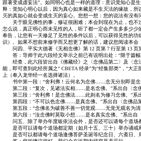
跟著变成虚妄法”。如同明心也是一样的道理：意识觉知心是
释：觉知心明心以后，因为真心如来藏是不生灭法的缘故，所
灭的真如心就会变成生灭的妄心。您想一想：您的说法有没有
关于眼见佛性的事，修证很困难；本会到现在为止，也不过
怎么说，真正明心而未见性的人，听了都一定会产生多多少少
奉告，让您有一天修足了见性的条件以后，可以获得见性的功
识）。如果不想前来修学而又想更了解的话，建议您阅读本会
问四、平实大德著《无相念佛》第 12 页第 7 行至第 13 
答：导师于此六段经文举示之前已有说明出处：“限于篇幅，
经查，此六段皆出自《佛藏经》之〈念佛品第二〉及〈念法品第三
能，即可查到此经所属之“ CBETA 经录”为“经集部类”，“
上（奉入龙华经一名选择诸法）。
书中第一段：“舍利弗！云何名为念佛……念无分别即是念佛。”系出自
第二段：“复次，见诸法实相……是名念佛。”系出自〈念佛品第二〉 T
第三段：“舍利弗！是念佛法……此则名为修习念佛。”系出自〈念佛品
第四段：“不可以色念佛……是真念佛。”系出自〈念佛品第二〉 T15
第五段：“念佛名为破善不善一切觉观……无觉无观名为清净念佛。”系
第六段：“汝念佛时莫取小想……是名真实念佛。”系出自〈念法品第三〉
问五、除了举办年度皈依法会外，是否还可以请每个道场都
是否可以请每个道场都定期（如月十五、三十）举办诵戒和
是否可以都请每个道场逢佛菩萨圣诞等纪念日、六斋日、周