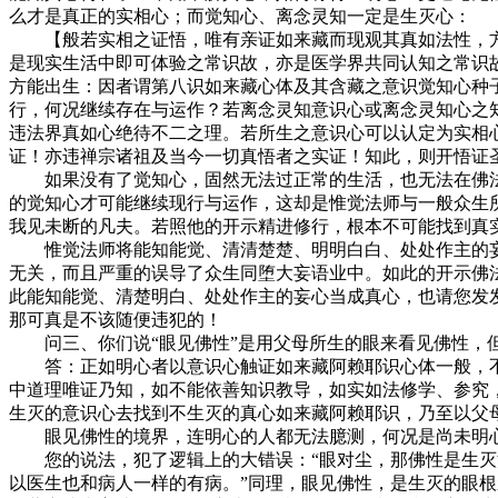
么才是真正的实相心；而觉知心、离念灵知一定是生灭心：
【般若实相之证悟，唯有亲证如来藏而现观其真如法性，方
是现实生活中即可体验之常识故，亦是医学界共同认知之常识
方能出生：因者谓第八识如来藏心体及其含藏之意识觉知心种
行，何况继续存在与运作？若离念灵知意识心或离念灵知心之
违法界真如心绝待不二之理。若所生之意识心可以认定为实相
证！亦违禅宗诸祖及当今一切真悟者之实证！知此，则开悟证
如果没有了觉知心，固然无法过正常的生活，也无法在佛法
的觉知心才可能继续现行与运作，这却是惟觉法师与一般众生
我见未断的凡夫。若照他的开示精进修行，根本不可能找到真
惟觉法师将能知能觉、清清楚楚、明明白白、处处作主的妄
无关，而且严重的误导了众生同堕大妄语业中。如此的开示佛
此能知能觉、清楚明白、处处作主的妄心当成真心，也请您发
那可真是不该随便违犯的！
问三、你们说“眼见佛性”是用父母所生的眼来看见佛性，
答：正如明心者以意识心触证如来藏阿赖耶识心体一般，不
中道理唯证乃知，如不能依善知识教导，如实如法修学、参究
生灭的意识心去找到不生灭的真心如来藏阿赖耶识，乃至以父
眼见佛性的境界，连明心的人都无法臆测，何况是尚未明心
您的说法，犯了逻辑上的大错误：“眼对尘，那佛性是生灭法
以医生也和病人一样的有病。”同理，眼见佛性，是生灭的眼根