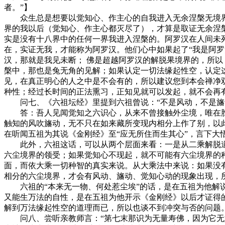
者。”】
众生总是想要以觉知心、作主心的自我进入无余涅槃无境界的
界的我以后（觉知心、作主心都灭尽了），才算是取证无余涅
实是没有十八界中的任何一界我进入涅槃的。阿罗汉在人间未
在，实证无我，才能称为阿罗汉。他们心中如果起了“我是阿
汉，那就是我见未断； 佛是超越阿罗汉的解脱果境界的，所以
槃中，那也是兔无角的见解；如果认定一切法缘起性空，认定
见，在真正明心的人之中是不会有的，所以建议您到本会禅净
种性；经过长时间的正法熏习，正知见就可以发起，就不会再
问七、《六祖坛经》里提到六祖曾说：“不是风动，不是旛动
答：吾人见闻觉知之六识心，从来不曾接触外尘境，唯在胜
触知的风吹旛动，无不只在如来藏所变现内相分上作了别，以此
在听闻五祖为其说《金刚经》至“应无所住而生其心”，言下
此外，六祖这话，可以从两个层面来看：一是从二乘解脱道
六尘境界的领受；如果觉知心不现起，就不可能有六尘境界的
面，而依大乘一切种智的真实来说。从大乘法中来说：如果没
相分的六尘境界，才会有风动、旛动、觉知心动的现象出现，
六祖的“本来无一物、何处惹尘埃”的话，是在五祖为他解说
又能生万法的自性，是在五祖为他开示《金刚经》以后才证得
解到万法缘起性空的道理而已，所以也谈不到冲突与否的问题
问八、尝听亲教师言：“第七末那识为无量寿佛，因为它无始