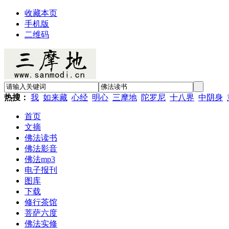
收藏本页
手机版
二维码
热搜：
我
如来藏
心经
明心
三摩地
陀罗尼
十八界
中阴身
首页
文摘
佛法读书
佛法影音
佛法mp3
电子报刊
图库
下载
修行茶馆
菩萨六度
佛法实修