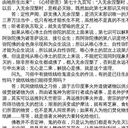
由祂所生出来”；《心经密意》第七十九页写：“入无余涅槃时
以后，入无余涅槃时，意根必灭除。既然如此第七末那识又何德
答：定性声闻、辟支佛入无余涅槃，是消灭末那识唯一的方
三界万法当中，也只有祂才能长生不死，虽然祂不是真的不生
性；听者若执言取义，就失去譬喻的意义了。
如果从唯心净土自性弥陀的层次上面来说，第七识可以解释
阿弥陀佛为诸菩萨说法、接引众生；而阿弥陀佛的第八识是绝
弥陀佛的金色身示现和为众生说法；所以从唯心净土、自性弥
才能为众生说法，所以就从自性弥陀、唯心净土的层次上说第
佛。但这是纯从唯心净土的层次上来说，不能把它混同到现象
灭的，除非所有众生都成佛了，都入无余涅槃了，否则是永远
引申出来说：无心是二乘，解脱心是佛。就是这个道理。
问九、习俗中有烧纸钱给鬼道众生的作法，有的是已往生的
性吗？烧纸钱他们能得受用吗？
答：民间烧纸钱之习俗，源于古印度事火外道烧诸物以供火神
彼焚烧诸物为供，而由诸鬼神为密宗行者成办诸事，是名外护
源，其实可以远推到天竺密宗，再远推到事火外道。密宗的护
而得功德生天的想法；渐渐的演变成护摩法，就有将芝麻、食物
们所需的物资，也不是离人间世界的；如果有人为他们焚化物
纸婢……等等，就是借著火神的力量转化给他们。
佛教并不否定神、鬼的存在，只是认为他们都是有为生灭法