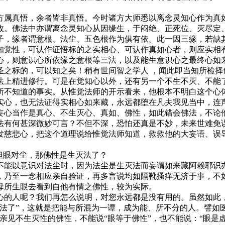
属真悟，余者皆非真悟。今时诸方大师悉以离念灵知心作为真如
故。佛法中亦谓离念灵知心从因缘生，于闷绝、正死位、灭尽定
子，缘者谓意根、法尘、五色根作为俱有依。此一因三缘，若缺
知觉性，可认作证悟标的之实相心、可认作真如心者，则应实相
心，则意识心所依缘之意根等三法，以及能生意识心之最终心如
圣之标的，可以知之矣！稍有世间智之学人 ，闻此即当知所检择
上精进修行。可是在觉知心以外，还有另一个不生不灭、不能了
所不知道的事实。从惟觉法师的开示看来，他根本不明白这个心
实心，也无法证得实相心如来藏，永远都堕在凡夫我见当中，连
心当作是真心、不生灭心、真如、佛性，如此错会佛法，不论他
法有何甚深微妙可言？不但不深，恐怕还真是不妙，未来世难免误
发慈悲心，把这个道理说给惟觉法师知道，救救他的大妄语、误
但眼对尘，那佛性是生灭法了？
能以意识对法尘时，因为法尘是生灭法而妄谓如来藏阿赖耶识亦
，乃至一念相应亲自验证，再多言说均如隔靴搔痒无济于事，不
母所生眼去看到自他有情之佛性，较为实际。
的人呢？我们再怎么说明，对您永远都是没有用的。虽然如此
了”，这就是把能与所混为一谭，成为能、所不分的人。譬如医
亲见不生灭性的佛性，不能说“眼等于佛性”，也不能说：“眼是