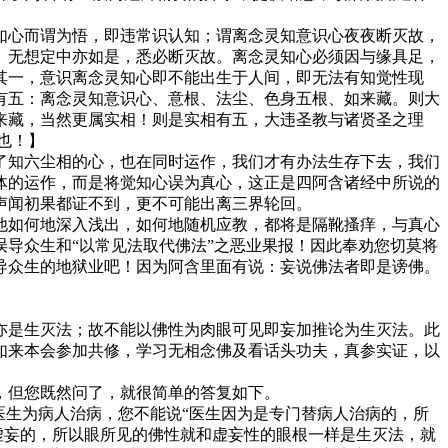
心而谓为悟，即违常识认知；谓离念灵知意识心夜夜断灭故，
、无想定中亦如是，悉必断灭故。离念灵知心必须因与缘具足，
其一，意识离念灵知心即不能出生于人间，即无法有知觉性现
有五：离念灵知意识心、意根、法尘、色身五根、如来藏。则大
来藏，当然更属实相！则是实相有五，大违圣教与诸贤圣之理
也！】
知六尘相的心，也在同时运作，我们才有办法生存下去，我们
体的运作，而是将觉知心误为真心，这正是四阿含诸经中所说的
声闻初果都证不到，更不可能出离三界轮回。
如何地深入浅出，如何地随机应教，都将是隔靴搔痒，与真心
导众生和“以常见法取代佛法”之恶业果报！因此奉劝您切莫将
导众生的地狱业吧！因为阿含里面有说：妄说佛法者即是谤佛。
是生灭法；故不能以佛性为肉眼可见即妄加推论为生灭法。此
如来本会参加共修，学习无相念佛及看话头功夫，真参实证，以
，但您既然问了，就很简单的答复如下。
生为病人治病，您不能说“医生因为是专门替病人治病的，所
虚妄的，所以眼所见的佛性就和虚妄性的眼根一样是生灭法，就