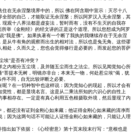
住在无余涅槃境界中的，所以 佛在阿含期中宣示：灭尽十八
界全部的自己，才能取证无余涅槃；所以阿罗汉入无余涅槃，其
，现观十八界法都是虚妄法，暂时而有，没有不生灭的自我存
面所举《金刚经》的经文讲的正是这个道理。所以您想成为阿罗
说“我是佛”。如果执著有一个断了我执的我继续存在于无余涅
，是从牛有角的观察而出生的相对法，所以也是兔无角。这些谬
人相处，久而久之，您也会觉得修行是必要的，而发起您的菩萨
尘埃”是否有冲突？
之内相分五尘境，及并随五尘而生之法尘。所以见闻觉知心所
“菩提本无树，明镜亦非台；本来无一物，何处惹尘埃”偈，犹
条件不同，自无比较评断之必要。
呢？在一切种智中也这样说：因为觉知心的现起，所以才会有
知觉性，都是显境名言。这是从二乘法所知的六识心的自性上
的事相存在。一定是有真心利用五色根摄取外境，然后显现了内
中，都还没有证到金刚心如来藏；他证得金刚心如来藏的清净而
说；因为这两句话不可能让人证悟金刚心如来藏的，只能让人理
指出如下依据：《心经密意》第十页末段末行写：“意根也是