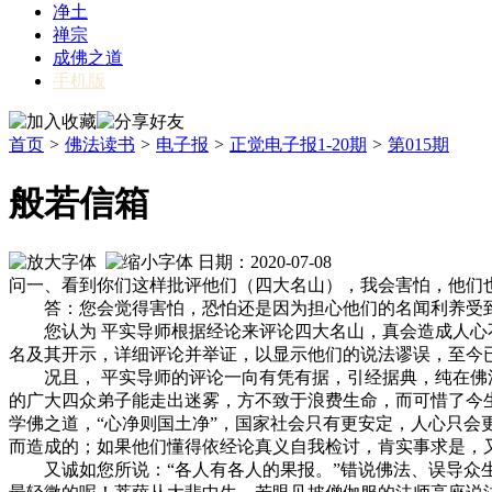
净土
禅宗
成佛之道
手机版
首页
>
佛法读书
>
电子报
>
正觉电子报1-20期
>
第015期
般若信箱
日期：2020-07-08
问一、看到你们这样批评他们（四大名山），我会害怕，他们
答：您会觉得害怕，恐怕还是因为担心他们的名闻利养受到伤
您认为 平实导师根据经论来评论四大名山，真会造成人心不
名及其开示，详细评论并举证，以显示他们的说法谬误，至今
况且， 平实导师的评论一向有凭有据，引经据典，纯在佛法
的广大四众弟子能走出迷雾，方不致于浪费生命，而可惜了今
学佛之道，“心净则国土净”，国家社会只有更安定，人心只
而造成的；如果他们懂得依经论真义自我检讨，肯实事求是，
又诚如您所说：“各人有各人的果报。”错说佛法、误导众生