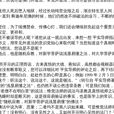
法，所说尽是佛门外道法、常见外道法，所传尽是误导众生的邪
些人死后堕入地狱，经过长劫纯苦业报之后，渐次转生至人间；
一直到 释迦牟尼佛的时候，他们仍然改不掉破法的业习，不断的
任，为了续佛慧命、传佛心灯，我们还会继续担负起这个重责大
安定、更祥和。
被误导的人呢？请您从这一观点出发，来想一想 平实导师指
妙义，用常见外道法的意识觉知心来取代呢？当您知道这个真相
的想法。您说是不是呢？
点，他是随机应教，对新学菩萨说浅显易懂之法，对久学菩萨则
开示的正理而说，古来真悟的大德、善知识，虽然都会视根器而
有没有断章取义，您可以详细比对 平实导师的评论之后，再下结
白、处处作主的心即是真心；例如 1999 年 2 月 5 日出
个：听法这个、说法这个。这就是顿法。”（转引自 平实导师著《
教”的“浅显易懂之法”，也仍然不该公然违背圣教；可是我们知
：“老僧不在明白里”的说法；惟觉法师的说法与圣教及真悟祖师
睡时却是断灭的，这是很容易验证的事实，也是医学上的常识。
“随机应教，对新学菩萨说浅显易懂”的佛法？
法中说为审、思量；二者均不是第八识如来藏。可是惟觉法师却
性了！没有明心、没有见性之人，又如何开示明心见性的法门？ 