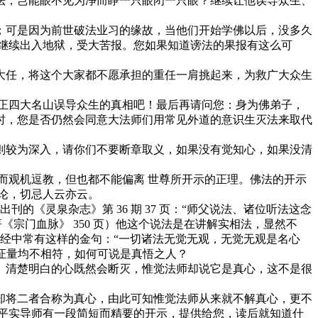
法，岂能眼不见为净而睁一只眼闭一只眼？继续让他误导众生、
可是因为前世破法业习的缘故，当他们开始学佛以后，没多久
继续出入地狱，受大苦报。您如果知道谤法的果报有这么可
任，将这个大家都不愿承担的重任一肩挑起来，为救广大众生
正四大名山误导众生的真相吧！最后再请问您：身为佛弟子，
时，您是否仍然会同意大法师们用常见外道的意识生灭法来取代
较为深入，请你们不要断章取义，如果没有觉知心，如果没清
观机逗教，但也都不能偏离 世尊所开示的正理。佛法的开示
论，切忌人云亦云。
刊的《灵泉杂志》第 36 期 37 页：“师父说法、诸位听法这念
宗门血脉》 350 页）他这个说法是在讲解实相法，显然不
道，经中常有这样的金句：“一切诸法无觉无观，无觉无观是名心
之证量均不相符，如何可说是真悟之人？
清楚明白的心既然会断灭，惟觉法师却说它是真心，这不是很
将二者合称为真心，由此可知惟觉法师从来就不解真心，更不
平实导师有一段简短而精要的开示，提供给您，读后就知道什