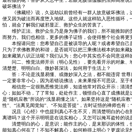
最轻微的呢！菩萨从大悲中生，若眼见披僧伽服的法师高座说
破坏佛法？
《佛藏经》说，久远劫以前曾经有一群人故意破坏佛法，这
便又因为破法而再度堕入地狱。这些人就这样陷入恶性循环，
怕，就会了解我们破邪显正、救护众生的苦衷了。
维护正法、救护众生乃是身为佛子的我们，所不能推卸的责
而努力。我们也相信，更多的佛子证悟，会使得整个社会将更
本报请问您：您希望自己是被误导的人呢？或者希望自己是不
只为了求佛教界的和谐，是否就可以把三乘佛法根本的如来藏
如来藏第八识正法呢？我们认为：您心中其实也不会同意这样
问二、惟觉法师开示（明心见性），要先看开示的对象、地
清楚楚、明明白白、微妙甚深法，如何用于生活上？
答：不论是浅显易懂、或微妙深入之法，都不能违背 世尊所
一定要非常小心，因为若错说佛法，未来果报不可思议。至于
相信您一定很熟悉惟觉法师，知道他常对四众开示：清清楚楚、明明白
心；如如不动，了了常知，处处作主，顿悟自心直了成佛就是这
是“随机应教”所说的“浅显易懂之法”。如果坚持这是“随机应
性”、“法离见闻觉知”、“不知是菩提”，古时证悟的禅师也有
况且《心经》中也提到真心不生不灭，而清楚明白的心在熟
离谱吗？这个开示明明是在说实相心，又怎可以掩耳盗铃的说是
清楚明白的心，是意识；能作主的心，是末那识的体性，佛
能知真心何在了！不知不解真心，如何称得上明心？更遑论见