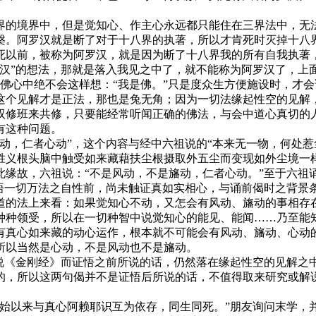
境界中，但是觉知心、作主心永远都只能住在三界法中，无法
槃。阿罗汉就是断了对于十八界的执著，所以才肯死时灭掉十八
死以前，被称为阿罗汉，就是因为断了十八界我的所有自我执著
罗汉”的想法，那就是落入我见之中了，就不能称为阿罗汉了，上
 佛心中绝不会这样想：“我是佛。”只是度众生方便施设时，才会
这个见解才是正法，那也是兔无角；因为一切法缘起性空的见解
双修班来共修，只要能经常听闻正确的佛法，与会中道心真切的
有这种问题。
，仁者心动”，这个内容与经中六祖说的“本来无一物，何处惹
义根头脑中触受如来藏藉扶尘根摄取外五尘而变现如外尘境一样
缘故，六祖说：“不是风动，不是旛动，仁者心动。”至于六祖诵
大悟一切万法之自性前，尚未触证真如实相心，与诵前偈时之背景
的法上来看：如果觉知心不动，又怎会有风动、旛动的事相存在
种种领受，所以在一切种智中说觉知心的能见、能闻……乃至能
有真心如来藏的动心运作，根本就不可能会有风动、旛动、心动
所以当然是心动，不是风动也不是旛动。
《金刚经》而证悟之前所说的话，仍然落在缘起性空的见解之
的，所以这两句偈并不是证悟后所说的话，不值得取来研究或解
。
以来与真心阿赖耶识互为依存，同生同死。”朋友询问末学，并