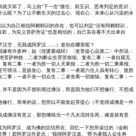
就灭坏了，马上由“下一念”接任。前五识、思考判定的意识，
什么呢？为了让不断生灭的过去心、现在心、未来心从污染的水
以为自己相信阿赖耶识的存在，也可以判定“没有阿赖耶识，
般若，为实义菩萨所证”也是相信的，自己实在看不大出来自
汉空，无我成阿罗汉……）差别在哪里呢？
缘有许多种，如《优婆塞戒经》〈发菩提心品第二〉中所说：
断绝菩萨种姓，二者为断众生罪苦烦恼。复有二事：一者自观无
。复有二事：一者为胜一切人天果报，二者为胜一切二乘果报。
是可得法，是故发心。复有二事：一者观六住人虽有转心、犹胜
有二事：一者不舍一切众生，二者舍离一切烦恼。复有二事：一
并不是因为不曾听闻过佛法，而是因为他们不想修行、不想成
修行。简单的说，您所以不能发起菩提心（不觉得成佛是一件
成佛没有意义，那您继续当一个凡夫流转生死，难道就有意
成为阿罗汉、成为佛的症结所在。回忆一下您所读过的《金刚
世尊！若阿罗汉作是念：‘我得阿罗汉道。’即为著我人众生寿