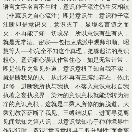
语言文字名言不生时，意识种子流注仍生灭相续
（非藏识之自心流注）即是意识生；意识种子流
注断即是意识灭，意识灭了，显境名言随之而
灭，不再能了知一切境界，所以意识有生有灭，
就是无常法。密宗──包括应成派中观师印顺、昭
慧等人──都完全不知这个真理，把缘起法的意识
粗心、意识细心误认作常住心；如是无常计常，
即是佛斥之常见外道。意识意根了知自我不实，
就是断我见的人；从此不再有三缚结存在，依此
起修，进断我所执与我执，不落入意识意根自我
执著之妄执境界，染污的意识意根就能渐转为清
净的意识意根，这就是二乘人所修的解脱道。大
乘别教菩萨断了我见、三缚结以后，进而寻觅离
见闻觉知之第八识，以意识觉知心于种种境界中
作观行时，双观“意识意根具二取分别性”而舍离