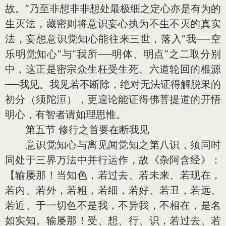
故。”乃至非想非非想处最极细之定心亦是有为的
生灭法，藏密则将意识妄心执为不生不灭的真实
法，妄想意识觉知心能往来三世，落入“我──空
乐明觉知心”与“我所──明体、明点”之二取分别
中，这正是密宗众生枉受生死、六道轮回的根源
──我见。我见若不断除，绝对无法证得解脱果的
初分（须陀洹），更遑论能证得佛菩提道的开悟
明心，有智者请如理思惟。
第五节 修行之首要在断我见
意识觉知心与离见闻觉知之第八识，须同时
同处于三界万法中并行运作，故《杂阿含经》：
【输屡那！当知色，若过去、若未来、若现在，
若内、若外，若粗，若细，若好、若丑，若远、
若近。于一切色不是我，不异我，不相在，是名
如实知。输屡那！受、想、行、识，若过去、若