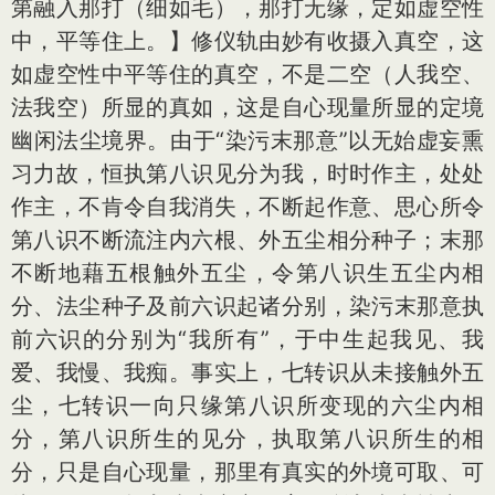
第融入那打（细如毛），那打无缘，定如虚空性
中，平等住上。】修仪轨由妙有收摄入真空，这
如虚空性中平等住的真空，不是二空（人我空、
法我空）所显的真如，这是自心现量所显的定境
幽闲法尘境界。由于“染污末那意”以无始虚妄熏
习力故，恒执第八识见分为我，时时作主，处处
作主，不肯令自我消失，不断起作意、思心所令
第八识不断流注内六根、外五尘相分种子；末那
不断地藉五根触外五尘，令第八识生五尘内相
分、法尘种子及前六识起诸分别，染污末那意执
前六识的分别为“我所有”，于中生起我见、我
爱、我慢、我痴。事实上，七转识从未接触外五
尘，七转识一向只缘第八识所变现的六尘内相
分，第八识所生的见分，执取第八识所生的相
分，只是自心现量，那里有真实的外境可取、可