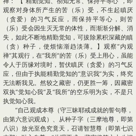
禅： 【“精勤觉知、彻知无常、保持平等心”，即
观察对身体所产生的苦（乐）受，不生起瞋厌
（贪爱）的习气反应，而保持平等心，则苦
（乐）受会因生灭无常的体性，而渐渐分解、消
失，如此不断地精勤觉知，可拔除累积深藏的瞋
（贪）种子，使烦恼渐趋淡薄。】观察“内观
禅”其观行，在“我所”的苦（乐）受上用心，虽能
令人于历缘对境时，暂伏瞋厌（贪爱）的习气反
应，但由于执能精勤觉知的“意识我”为实，终究
无法断我见。然较之藏密，仍更胜一筹，因藏密
双执“觉知心我”及“我所”的空乐明为实，不是只
执觉知心我。
“自己观成本尊（守三昧耶戒成就的誓句尊，
由第六意识观成）、从种子字（三摩地尊，即第
八识）放光至色究竟天，召请智慧尊（即第七识