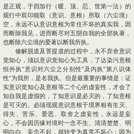
是正观，于四加行（暖、顶、忍、世第一法）的
观行中双印能取（意识、意根）所取（六尘境）
空，永远不认意识意根为常住不坏的真实我，因
而断除我见，进而断尽对五阴自我的全部执著，
也断除六尘境的爱著以断我所执。
修解脱道及菩提道的过程中，永不弃舍意识
觉知心，须以意识觉知心为工具，了达染污意根
恒外执“意识对六尘之分别性”及内执“第八识体
性”为我所，是名我执。但是最重要的事情是：证
实意识觉知心及意根等二个心的虚妄性，才会了
知自我是虚假的，了知意识是必灭的，了知意根
是可灭的。必须现观意识意根于境界相有生灭、
得失、苦乐、爱恶、取舍之虚妄性，永远是妄
心，不会因历缘对境时一念不生、清清楚楚、明
明白白、妄念不起，就转变为真常不坏心；因为