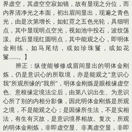
界虚空，其虚空空寂如镜，故有显现之分位，而
内界清净光之本面，初出眉间显出，现遍之青色
光，由是次第增长，如虹霓之五色光轮，具细明
点，其中显现明点空光，视如池中投石，波纹荡
漾。此后显现红圆明点，其中能观之心，即明体
金刚练，如马尾结，或如珍珠鬘，或如花
鬘……。】
辨正：纵使能够修成眉间显出的明体金刚
炼，仍是意识心的所取境，亦是能观之“意识心
我”所观所缘的“我所”，明体金刚炼是眼根缘虚空
色、意根缘定境法尘后，由第八识出生、为意识
心所了别的内相分影像，因此明体金刚炼是所观
之境，不是能观之心；是因缘所生法，不是实相
法，有生有灭故，是意识境界相故。复次，所观
的明体金刚炼，非即虚空显、非离虚空显，非即