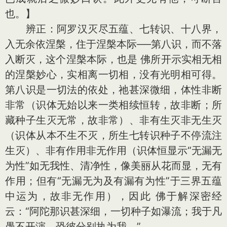
也。】
辨正：阿罗汉灭尽五蕴、七转识、十八界，
入无余依涅槃，住于涅槃本际──第八识，而不落
入断灭，这个涅槃本际，也是 佛所开示实相无相
的涅槃妙心，实相离一切相，没有光明相可得。
第八识是一切法的依处，祂甚深微细，体性非断
非常（识体无始以来一类相续恒转，故非断；所
藏种子生灭无常，故非常）、非有生灭非无生灭
（识体从本不生不灭，所生七转识种子不停流注
生灭）、非有作用非无作用（识体恒显示“无漏无
为性”如无我性、清净性，像美丽从花而显，无有
作用；但有“无漏无为及有漏有为性”于三界五蕴
中运为，故非无作用），因此 佛于解深密经
云：“阿陀那识甚深细，一切种子如瀑流；我于凡
愚不开演，恐彼分别执为我。”