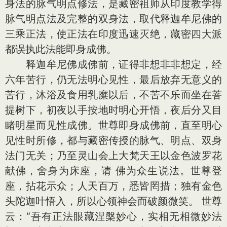
身法的脉气明点修法，是藏密祖师从印度教学得
脉气明点法及完整的双身法，取代释迦牟尼佛的
三乘正法，使正法在印度迅速灭绝，藏密四大派
都误执此法能即身成佛。
释迦牟尼佛成佛前，证得非想非非想定，经
六年苦行，仍无法明心见性，最后放弃无意义的
苦行，沐浴及食用乳糜以后，不苦不乐而坐在菩
提树下，初夜以手按地时明心开悟，夜后分又目
睹明星而见性成佛。世尊即身成佛前，直至明心
见性时所修，都与藏密传授的脉气、明点、双身
法门无关；乃至灵山会上大梵天王以金色波罗花
献佛，舍身为床座，请 佛为众生说法。世尊登
座，拈花示众；人天百万，悉皆罔措；独有金色
头陀迦叶悟入，所以心领神会而破颜微笑。 世尊
云：“吾有正法眼藏涅槃妙心，实相无相微妙法