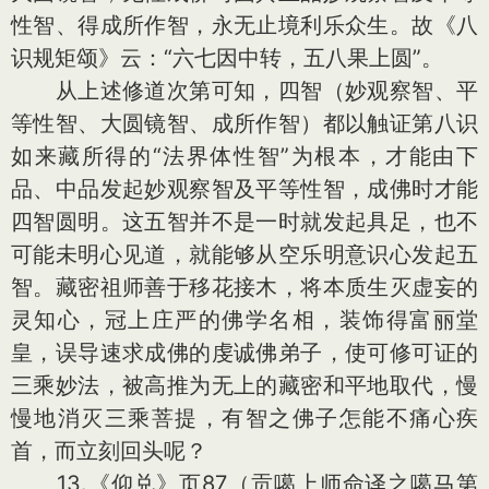
性智、得成所作智，永无止境利乐众生。故《八
识规矩颂》云：“六七因中转，五八果上圆”。
从上述修道次第可知，四智（妙观察智、平
等性智、大圆镜智、成所作智）都以触证第八识
如来藏所得的“法界体性智”为根本，才能由下
品、中品发起妙观察智及平等性智，成佛时才能
四智圆明。这五智并不是一时就发起具足，也不
可能未明心见道，就能够从空乐明意识心发起五
智。藏密祖师善于移花接木，将本质生灭虚妄的
灵知心，冠上庄严的佛学名相，装饰得富丽堂
皇，误导速求成佛的虔诚佛弟子，使可修可证的
三乘妙法，被高推为无上的藏密和平地取代，慢
慢地消灭三乘菩提，有智之佛子怎能不痛心疾
首，而立刻回头呢？
13.《仰兑》页87（贡噶上师命译之噶马第