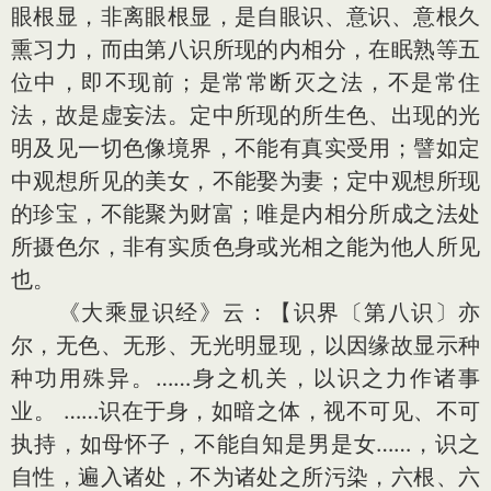
眼根显，非离眼根显，是自眼识、意识、意根久
熏习力，而由第八识所现的内相分，在眠熟等五
位中，即不现前；是常常断灭之法，不是常住
法，故是虚妄法。定中所现的所生色、出现的光
明及见一切色像境界，不能有真实受用；譬如定
中观想所见的美女，不能娶为妻；定中观想所现
的珍宝，不能聚为财富；唯是内相分所成之法处
所摄色尔，非有实质色身或光相之能为他人所见
也。
《大乘显识经》云：【识界〔第八识〕亦
尔，无色、无形、无光明显现，以因缘故显示种
种功用殊异。……身之机关，以识之力作诸事
业。 ……识在于身，如暗之体，视不可见、不可
执持，如母怀子，不能自知是男是女……，识之
自性，遍入诸处，不为诸处之所污染，六根、六