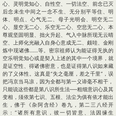
心、灵明觉知心、自性空、一切法空、前念已灭
后念未生中间之一念不生、无分别平等住、明
体、明点、心气无二、母子光明会、明空无二
心、显空无二心、乐空无二心、空悲无二心、本
尊观坚固明显、拙火升起、气入中脉所现无云晴
空、上师化光融入自身心意成无二、颇哇、金刚
炼中现诸佛……等。密宗祖师认为能证得无执的
空乐明觉知心或是契入上述的其中一个境界，就
是证空性、得诸佛密意，也是证得第八识如来藏
的了义体性。这真是“失之毫厘，差之千里”，误
把冯京当马凉，因为全都与第一义谛毫不相干，
只能说这些都是第八识所生法──粗细意识心及其
变相，须依第七识、五根、法尘为俱有依才能出
生，佛于《杂阿含经》卷九，第二三八经开
示：“诸所有意识，彼一切皆意、法因缘生