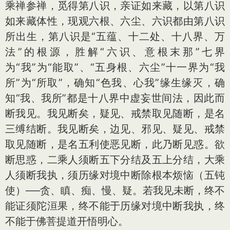
乘禅参禅，觅得第八识，亲证如来藏，以第八识
如来藏体性，现观六根、六尘、六识都由第八识
所出生，第八识是“五蕴、十二处、十八界、万
法”的根源，胜解“六识、意根末那”七界
为“我”为“能取”、“五身根、六尘”十一界为“我
所”为“所取”，确知“色我、心我”缘生缘灭，确
知“我、我所”都是十八界中虚妄世间法，因此而
断我见。我见断矣，疑见、戒禁取见随断，是名
三缚结断。我见断矣，边见、邪见、疑见、戒禁
取见随断，是名五利使恶见断，此乃断见惑。欲
断思惑，二乘人须断五下分结及五上分结，大乘
人须断我执，须历缘对境中断除根本烦恼（五钝
使）──贪、瞋、痴、慢、疑。若我见未断，终不
能证须陀洹果，终不能于历缘对境中断我执，终
不能于佛菩提道开悟明心。