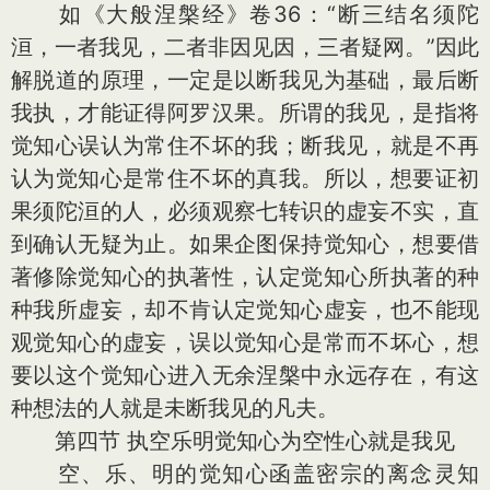
如《大般涅槃经》卷36：“断三结名须陀
洹，一者我见，二者非因见因，三者疑网。”因此
解脱道的原理，一定是以断我见为基础，最后断
我执，才能证得阿罗汉果。所谓的我见，是指将
觉知心误认为常住不坏的我；断我见，就是不再
认为觉知心是常住不坏的真我。所以，想要证初
果须陀洹的人，必须观察七转识的虚妄不实，直
到确认无疑为止。如果企图保持觉知心，想要借
著修除觉知心的执著性，认定觉知心所执著的种
种我所虚妄，却不肯认定觉知心虚妄，也不能现
观觉知心的虚妄，误以觉知心是常而不坏心，想
要以这个觉知心进入无余涅槃中永远存在，有这
种想法的人就是未断我见的凡夫。
第四节 执空乐明觉知心为空性心就是我见
空、乐、明的觉知心函盖密宗的离念灵知