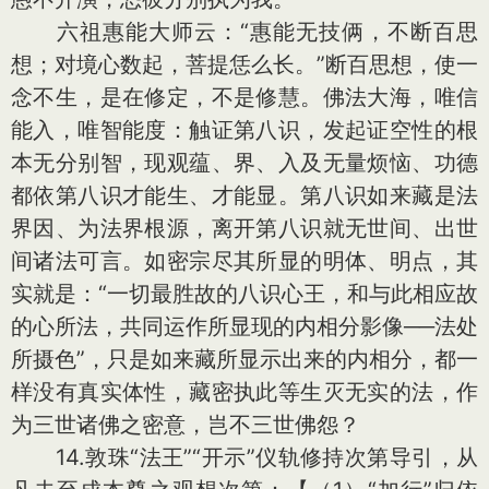
六祖惠能大师云：“惠能无技俩，不断百思
想；对境心数起，菩提恁么长。”断百思想，使一
念不生，是在修定，不是修慧。佛法大海，唯信
能入，唯智能度：触证第八识，发起证空性的根
本无分别智，现观蕴、界、入及无量烦恼、功德
都依第八识才能生、才能显。第八识如来藏是法
界因、为法界根源，离开第八识就无世间、出世
间诸法可言。如密宗尽其所显的明体、明点，其
实就是：“一切最胜故的八识心王，和与此相应故
的心所法，共同运作所显现的内相分影像──法处
所摄色”，只是如来藏所显示出来的内相分，都一
样没有真实体性，藏密执此等生灭无实的法，作
为三世诸佛之密意，岂不三世佛怨？
14.敦珠“法王”“开示”仪轨修持次第导引，从