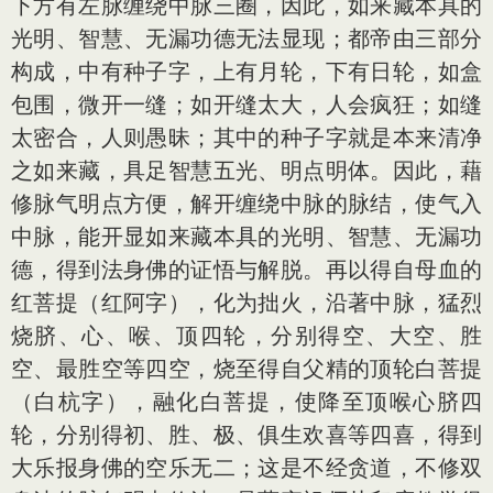
下方有左脉缠绕中脉三圈，因此，如来藏本具的
光明、智慧、无漏功德无法显现；都帝由三部分
构成，中有种子字，上有月轮，下有日轮，如盒
包围，微开一缝；如开缝太大，人会疯狂；如缝
太密合，人则愚昧；其中的种子字就是本来清净
之如来藏，具足智慧五光、明点明体。因此，藉
修脉气明点方便，解开缠绕中脉的脉结，使气入
中脉，能开显如来藏本具的光明、智慧、无漏功
德，得到法身佛的证悟与解脱。再以得自母血的
红菩提（红阿字），化为拙火，沿著中脉，猛烈
烧脐、心、喉、顶四轮，分别得空、大空、胜
空、最胜空等四空，烧至得自父精的顶轮白菩提
（白杭字），融化白菩提，使降至顶喉心脐四
轮，分别得初、胜、极、俱生欢喜等四喜，得到
大乐报身佛的空乐无二；这是不经贪道，不修双