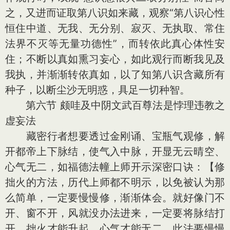
之，又进而证取第八识如来藏，观察“第八识心性
恒住中道、无我、无分别、寂灭、无执取、常住
法界不灭等无量功德性”，而转依此真心体性安
住；不断以真如熏习妄心，如此观行而断我见及
我执，并渐渐转依真如，以了知第八识含藏所有
种子，以断尘沙无明惑，具足一切种智。
第六节 颇哇及中阴文武百尊法是悖理违教之
虚妄法
藏密行者想要透过金刚诵、宝瓶气观修，解
开都帝上下脉结，使气入中脉，开显无云晴空、
心气无二，如福德法幢上师开示深密口诀：【修
拙火的方法，历代上师都不明示，以免被认为那
么简单，一定要慢慢修，渐渐体会。就好像门不
开、窗不开，风就没办法进来，一定要将脉结打
开，拙火才能升起，心气才能无二，此法要慢慢