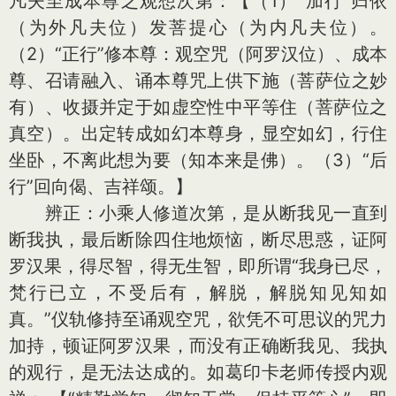
凡夫至成本尊之观想次第：【（1）“加行”归依
（为外凡夫位）发菩提心（为内凡夫位）。
（2）“正行”修本尊：观空咒（阿罗汉位）、成本
尊、召请融入、诵本尊咒上供下施（菩萨位之妙
有）、收摄并定于如虚空性中平等住（菩萨位之
真空）。出定转成如幻本尊身，显空如幻，行住
坐卧，不离此想为要（知本来是佛）。（3）“后
行”回向偈、吉祥颂。】
辨正：小乘人修道次第，是从断我见一直到
断我执，最后断除四住地烦恼，断尽思惑，证阿
罗汉果，得尽智，得无生智，即所谓“我身已尽，
梵行已立，不受后有，解脱，解脱知见知如
真。”仪轨修持至诵观空咒，欲凭不可思议的咒力
加持，顿证阿罗汉果，而没有正确断我见、我执
的观行，是无法达成的。如葛印卡老师传授内观