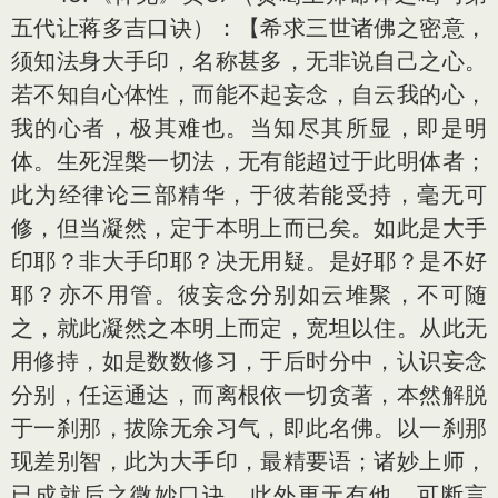
五代让蒋多吉口诀）：【希求三世诸佛之密意，
须知法身大手印，名称甚多，无非说自己之心。
若不知自心体性，而能不起妄念，自云我的心，
我的心者，极其难也。当知尽其所显，即是明
体。生死涅槃一切法，无有能超过于此明体者；
此为经律论三部精华，于彼若能受持，毫无可
修，但当凝然，定于本明上而已矣。如此是大手
印耶？非大手印耶？决无用疑。是好耶？是不好
耶？亦不用管。彼妄念分别如云堆聚，不可随
之，就此凝然之本明上而定，宽坦以住。从此无
用修持，如是数数修习，于后时分中，认识妄念
分别，任运通达，而离根依一切贪著，本然解脱
于一刹那，拔除无余习气，即此名佛。以一刹那
现差别智，此为大手印，最精要语；诸妙上师，
已成就后之微妙口诀。此外更无有他，可断言