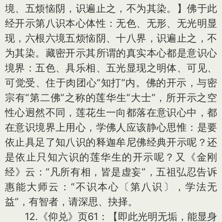
境、五烦恼阴，识遍止之，不为其染。】佛于此
经开示第八识本心体性：无色、无形、无光明显
现，六根六境五烦恼阴、十八界，识遍止之，不
为其染。藏密开示其所谓的真实本心都是意识心
境界：五色、具乐相、五光显现之明体、可见、
可觉受、住于肉团心“知打”内。佛的开示，与密
宗有“第二佛”之称的莲华生“大士”，所开示之空
性心迥然不同，莲花生一向都落在意识心中，都
在意识境界上用心，学佛人应该静心思惟：是要
依止具足了知八识的释迦牟尼佛经典开示呢？还
是依止只知六识的莲华生的开示呢？又《金刚
经》云：“凡所有相，皆是虚妄”，五祖弘忍告诉
惠能大师云：“不识本心〔第八识〕，学法无
益”，有智者，请深思、抉择。
12.《仰兑》页61：【即此光明无垢，能显身