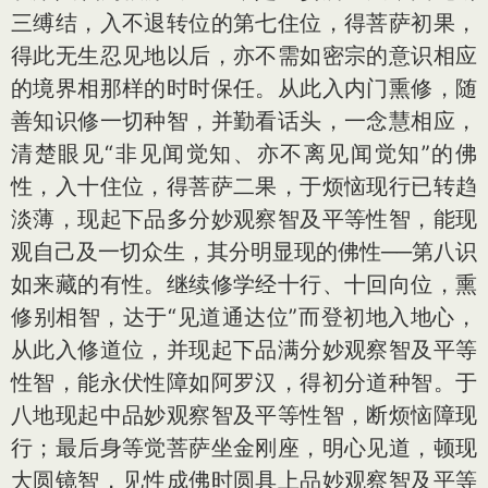
三缚结，入不退转位的第七住位，得菩萨初果，
得此无生忍见地以后，亦不需如密宗的意识相应
的境界相那样的时时保任。从此入内门熏修，随
善知识修一切种智，并勤看话头，一念慧相应，
清楚眼见“非见闻觉知、亦不离见闻觉知”的佛
性，入十住位，得菩萨二果，于烦恼现行已转趋
淡薄，现起下品多分妙观察智及平等性智，能现
观自己及一切众生，其分明显现的佛性──第八识
如来藏的有性。继续修学经十行、十回向位，熏
修别相智，达于“见道通达位”而登初地入地心，
从此入修道位，并现起下品满分妙观察智及平等
性智，能永伏性障如阿罗汉，得初分道种智。于
八地现起中品妙观察智及平等性智，断烦恼障现
行；最后身等觉菩萨坐金刚座，明心见道，顿现
大圆镜智，见性成佛时圆具上品妙观察智及平等