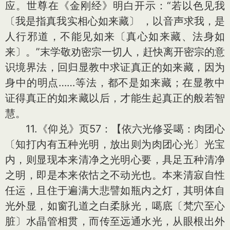
应。世尊在《金刚经》明白开示：“若以色见我
〔我是指真我实相心如来藏〕 ，以音声求我，是
人行邪道，不能见如来〔真心如来藏、法身如
来〕。”末学敬劝密宗一切人，赶快离开密宗的意
识境界法，回归显教中求证真正的如来藏，因为
身中的明点……等法，都不是如来藏；在显教中
证得真正的如来藏以后，才能生起真正的般若智
慧。
11.《仰兑》页57：【依六光修妥噶：肉团心
〔知打内有五种光明，放出则为肉团心光〕光宝
内，则显现本来清净之光明心要，具足五种清净
之明，即是本来依怙之不动光也。本来清寂自性
任运，且住于遍满大悲譬如瓶内之灯，其明体自
光外显，如窗孔道之白柔脉光，噶底〔梵穴至心
脏〕水晶管相贯，而传至远通水光，从眼根出外