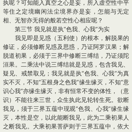
执呢？可知能入真空之心是妄，所入虚空性中平
等住之定境幽闲法尘境界亦是妄，怎能与无定
相、无智亦无得的般若空性心相应呢？
第三节 我见就是执“色我、心我”为实
我见即是见惑（五利使）的根本，解脱果的
修证，必须修断见惑及思惑，乃证阿罗汉果；解
脱道初果，必须于三界中修断三缚结，乃证须陀
洹果。二乘法中说三缚结就是见惑，包含我见、
疑见、戒禁取见；我见就是执“色我、心我”为真
实不灭，不知“五根身之色我”缘生缘灭，不知“意
识心我”亦缘生缘灭，非有恒常不变的体性，（意
识）不能往来三世，众生执此见轮转生死。欲断
我见，须于三界五蕴中现观“色我、心我”缘生缘
灭，本性是空，以此能断我见，此为二乘初果人
之断我见。大乘初果菩萨则于三界五蕴中，依大