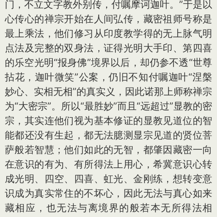
门，不立文字教外别传，付嘱摩诃迦叶。”于是以
心传心的禅宗开始在人间弘传，藏密祖师号称是
最上乘法，他们修习从印度教学得的无上脉气明
点法及完整的双身法，证得光明大手印、第四喜
的乐空光明“报身佛”境界以后，却仍参不透“世尊
拈花，迦叶微笑”公案，仍旧不知付嘱迦叶“涅槃
妙心、实相无相”的真实义，因此诺那上师称禅宗
为“大密宗”。所以“最胜妙”而且“远超过”显教的密
宗，其实连他们视为基本修证的显教见道位的智
能都还没有生起，都无法臆测显宗见道的贤位菩
萨般若智慧；他们如此的无智，都肇因藏密一向
在意识的有为、有所得法上用心，希冀意识心转
成光明、四空、四喜、虹光、金刚练，想转变意
识成为真实常住的不坏心，因此无法与真心如来
藏相应，也无法与离境界的般若本无所得法相