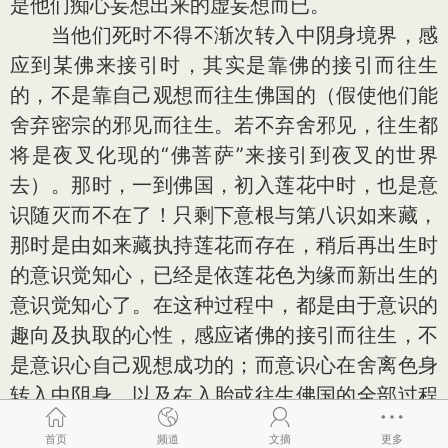
是他们痴心妄想出来的虚妄想而已。
当他们死时不得不渐次转入中阴身境界，感
应到某佛来接引时，其实是靠佛的接引而往生
的，不是靠自己观想而往生佛国的（假使他们能
舍弃密宗的邪见而往生。若不弃舍邪见，往生都
将是夜叉化现的“佛菩萨”来接引到夜叉的世界
去）。那时，一到佛国，初入莲花中时，也是意
识随灭而不在了！只剩下意根与第八识如来藏，
那时是由如来藏执持莲花而存在，稍后再出生时
的意识觉知心，已经是依莲花色为缘而新出生的
意识觉知心了。在这种过程中，都是由于意识的
趣向及执取的心性，感应诸佛的接引而往生，不
是意识心自己观想成功的；而意识心在舍离色身
转入中阴身，以及在入胎或往生佛国的全部过程
中，丝毫都没有迁移第八识的能力，都只是被动
首页
频道
文摘
更多