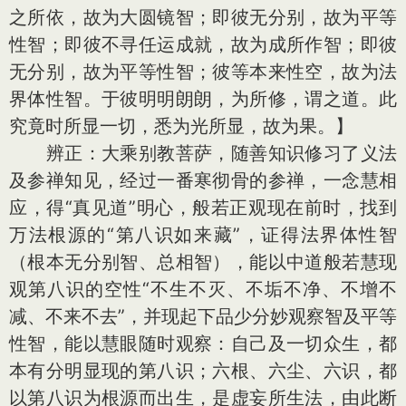
之所依，故为大圆镜智；即彼无分别，故为平等
性智；即彼不寻任运成就，故为成所作智；即彼
无分别，故为平等性智；彼等本来性空，故为法
界体性智。于彼明明朗朗，为所修，谓之道。此
究竟时所显一切，悉为光所显，故为果。】
辨正：大乘别教菩萨，随善知识修习了义法
及参禅知见，经过一番寒彻骨的参禅，一念慧相
应，得“真见道”明心，般若正观现在前时，找到
万法根源的“第八识如来藏”，证得法界体性智
（根本无分别智、总相智），能以中道般若慧现
观第八识的空性“不生不灭、不垢不净、不增不
减、不来不去”，并现起下品少分妙观察智及平等
性智，能以慧眼随时观察：自己及一切众生，都
本有分明显现的第八识；六根、六尘、六识，都
以第八识为根源而出生，是虚妄所生法，由此断