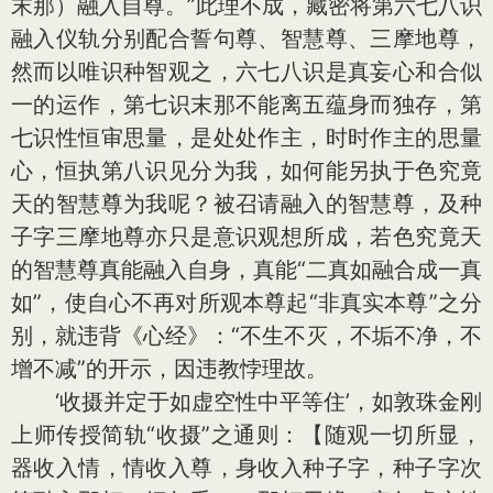
末那）融入自尊。”此理不成，藏密将第六七八识
融入仪轨分别配合誓句尊、智慧尊、三摩地尊，
然而以唯识种智观之，六七八识是真妄心和合似
一的运作，第七识末那不能离五蕴身而独存，第
七识性恒审思量，是处处作主，时时作主的思量
心，恒执第八识见分为我，如何能另执于色究竟
天的智慧尊为我呢？被召请融入的智慧尊，及种
子字三摩地尊亦只是意识观想所成，若色究竟天
的智慧尊真能融入自身，真能“二真如融合成一真
如”，使自心不再对所观本尊起“非真实本尊”之分
别，就违背《心经》：“不生不灭，不垢不净，不
增不减”的开示，因违教悖理故。
‘收摄并定于如虚空性中平等住’，如敦珠金刚
上师传授简轨“收摄”之通则：【随观一切所显，
器收入情，情收入尊，身收入种子字，种子字次