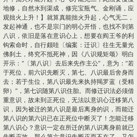
地修，自然水到渠成，修完宝瓶气、金刚诵，应
观拙火上升！】就算真能拙火升起，心气无二，
发起神通，也不是宗门的明心开悟，也找不到第
八识，依旧是落在意识心上，想要在阎王爷的利
钩索命时，自行颇哇〔编案：迁识〕往生无量光
佛刹土，终究不抵死神，因《八识规矩颂》明白
开示：“〔第八识〕去后来先作主公”，意为：“若
于死位，前六识先断灭，第七、八识最后舍身而
去；若于生位，第八识最先来执持羯罗蓝（受精
卵）”，第七识随第八识住胎。而修迁识法必须借
重意识，故未到正死位，无法以意识心迁移第八
识，因为被迁的第八识是最后离身的识，而能迁
第八识的第六识已在正死位中断灭了！怎能迁移
第八识心？意识一定在所迁的第八识离身前就已
先断灭故，那么第六意识先断灭而不在了，又怎