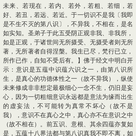
未来、若现在，若内、若外，若粗、若细，若
好、若丑，若远、若近。于一切识不是我〔我即
是不生不灭的第八识〕，不异我，不相在，是名
如实知。圣弟子于此五受阴正观非我、非我所，
如是正观，于诸世间无所摄受、无摄受者则无所
著，无所著者自得涅槃。我生已尽，梵行已立，
所作已作，自知不受后有。】佛于经文中明白开
示：意识是五蕴中识蕴六识之一，由第八识所
生，是真心的功德体性之一（故不异我），纵使
未来修成非非想定最极细心一念不生，仍旧是妄
心，因为一切粗细意识永远都是意法为缘而出生
的虚妄法，不可能转为真常不坏心（故不是
我），意识不在真心之中，真心亦不在意识之中
（故不相在）。前五识、意根、其余四蕴亦复如
是，五蕴十八界法都与第八识真我不即不离，如