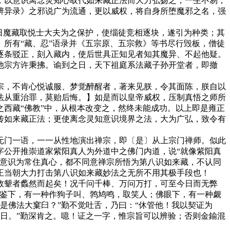
以意识离念灵知心取代如来藏正法而大力弘扬之，一生不易；
辨异录》之邪说广为流通，更以威权，将自身所堕魔邪之名，强
日魔藏取悦士大夫为之保护，使缁徒竞相逐块，遂引为种类；其
所有“藏、忍”语录并《五宗原、五宗救》等书尽行毁板，僧徒
逐条驳正，刻入藏内，使后世具正知见者知其魔异、不起他疑。
他宗方许秉拂。谕到之日，天下祖庭系法藏子孙开堂者，即撤
，不肯心悦诚服、梦觉醉醒者，著来见朕，令其面陈，朕自以
法从重治罪，莫贻后悔。】如是而以皇帝威权，压制真悟之师所
西藏“佛教”中，从根本改变之，然终未能成功。以上即是雍正
传如来藏正法；更使离念灵知意识境界之法，大为广弘，致令有
门一语，一一从性地演出禅宗，即〔是〕从上宗门禅师。似此
字公开推崇道家紫阳真人为外道中之佛门内道，说“就像紫阳真
认意识为常住真心，都不同意禅宗所悟为第八识如来藏，不认同
正当朝大力打击第八识如来藏妙法之无所不用其极手段也！
颦者蠡然而起矣！况千问千棒、万问万打，可至今日而无弊
佛鉴下，有一种作狗子叫、鹁鸠鸣，取笑人；佛眼下，有一种觑
不是佛法大窠臼？”勤不觉吐舌，乃曰：“休管他！我以契证为
了日。”勤深肯之。噫！证之一字，惟宗旨可以辨验；否则金鍮混