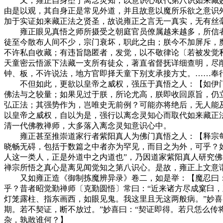
又，雍正自身堕于离念灵知，以意识心取代第八识如来藏妙
由是以观，其自身正是常见外道，并且故意以魔所乐欲之意识
加于实证如来藏正法之贤圣，故说雍正之言无一真实，无有丝
雍正眼见真悟之师所摄受之朝庭官员僚属越来越多，所信者非
徒至今散布人间不少，宗门衰坏，职此之由；朕今不加屏斥，
不许私自收藏；有违旨隐匿者，发觉，以不敬律论〔若被发觉
天童密云悟派下法藏一支所有徒众，著直省督抚详细查明，尽
钟、板，不许说法，地方官即择天童下别支承接方丈。……奉
不但如此，更欲以皇帝之威权，强压于真悟之人：【如伊门
佛法与之较量；如果见过于朕，所论尤高，朕即收回原旨，仍
弘正法；其强势作为，岂唯史无前例？可能亦将绝后，无人能
以皇帝之威权，自以为是，强行以离念灵知心而取代如来藏正
清一代佛教禅师，大多落入离念灵知意识心中。
雍正甚至推崇道家行者紫阳真人为佛门真悟之人：【释宗每
晓畅无碍，包括于数篇之中者亦为罕见，而目之为外，可乎？
人这一类人，正是外道中之内道也”，乃因道家紫阳真人研究
禅宗所悟之真心是离见闻觉知之第八识心。是故，雍正上文意
又如雍正造《御制拣魔辨异录》卷二，如是举：【魔忍曰：
乎？昔者昭觉勤禅师〔克勤圆悟〕常曰：“近来诸方尽成窠臼
灯笼露柱、指东画西，如眼见鬼。我这里且无这两般病。”妙喜
期。若不契证，断不放过。”妙喜曰：“契证即得。若只恁么传
杂，孰敢谁何？】