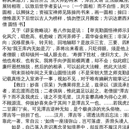
称夙乘愿力，如古所云“法灭仰必再来”，潭吉又谓“正法眼藏
展转相诳，以致后世学者妄认一○〔一个圆相〕而不自悟，则灭
圆相，以脚抹之；资福宝禅师见陈操尚书来，画一圆相；操曰：
僧惟愿天下后世以古人为榜样，慎勿堕汉月圈套；方识达磨西
僧 圆悟 书】
又于《辟妄救略说》卷八作如是说：【举克勤圆悟禅师示杲书
化风穴，唱愈高、机愈峻；西河弄师子，霜华奋金刚王；非深
向；况移星换斗、转天轮、回地轴耶？是故示三玄、三要、四
不知‘我王库内无如是刀’，弄将出来看底，只眨得眼。须是他
者僧眼；瞎却镇州一城人眼去在。’寿掷下拄杖，便归方丈。兴
他也有权、也有实。我将手向伊面前横两遭，却不会；似此瞎
廉纤迥然独脱，然后的的相承，可以起此大法幢、然此大法炬
明末崇祯年间之天童山圆悟法师（不是宋朝大慧之师克勤圆
记载真悟之入室弟子一事，视如不见，对于唯有嫡嗣方能掌记
【救曰：妙喜（宗杲）为佛果得意上足，兹录以《源流承接
者，若忘渡而恋筏；二者俱病，惟此篇足以起之。老僧据“潭
乎？而不及我虎丘，读之不觉毛竖。汉月妄攀高峰为得心之师
不顾源流、仰扳妙喜夹杂于其间？是潭吉又一也。……若我虎
二甘露门”矣。可见潭吉逆种无知，是个极炎凉的光头俗物。…
潭吉等一担担了也。 ……汉月、潭吉等，谓透法而后忘法；
靠此一著。常自云：‘如倚一座须弥山，岂可落虚、弄滑头谩人
如是，自己落入意识离念灵知境界中，却反而不服汉月法藏、