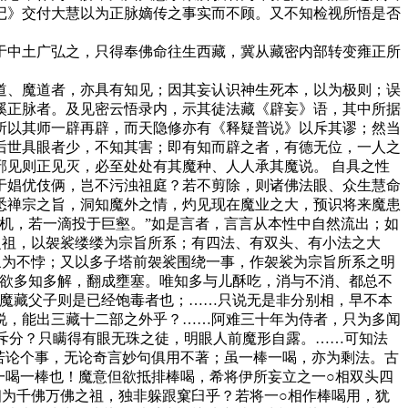
记》交付大慧以为正脉嫡传之事实而不顾。又不知检视所悟是否
中土广弘之，只得奉佛命往生西藏，冀从藏密内部转变雍正所
、魔道者，亦具有知见；因其妄认识神生死本，以为极则；误
溪正脉者。及见密云悟录内，示其徒法藏《辟妄》语，其中所据
所以其师一辟再辟，而天隐修亦有《释疑普说》以斥其谬；然当
后世具眼者少，不知其害；即有知而辟之者，有德无位，一人之
见则正见灭，必至处处有其魔种、人人承其魔说。 自具之性
于娼优伎俩，岂不污浊祖庭？若不剪除，则诸佛法眼、众生慧命
悉禅宗之旨，洞知魔外之情，灼见现在魔业之大，预识将来魔患
机，若一滴投于巨壑。”如是言者，言言从本性中自然流出；如
之祖，以袈裟缕缕为宗旨所系；有四法、有双头、有小法之大
象为不悖；又以多子塔前袈裟围绕一事，作袈裟为宗旨所系之明
只欲多知多解，翻成壅塞。唯知多与儿酥吃，消与不消、都总不
而魔藏父子则是已经饱毒者也；……只说无是非分别相，早不本
说，能出三藏十二部之外乎？……阿难三十年为侍者，只为多闻
呵斥分？只瞒得有眼无珠之徒，明眼人前魔形自露。……可知法
若论个事，无论奇言妙句俱用不著；虽一棒一喝，亦为剩法。古
一喝一棒也！魔意但欲抵排棒喝，希将伊所妄立之一○相双头四
为千佛万佛之祖，独非躲跟窠臼乎？若将一○相作棒喝用，犹