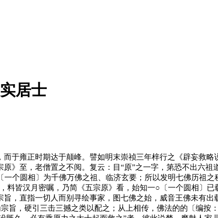
 平实居士
而于雍正时期达于颠峰。譬如明末崇祯三年梓行之《辟妄救略说
宗原》至，老僧置之不阅。复云：目“原”之一字，第恐不出六祖
〔一个圆相〕为千佛万佛之祖、临济玄要；所以发明七佛历祖之
语，料皆汉月密嘱，乃简《五宗原》看，始知一○〔一个圆相〕已
宗旨，直指一切人而别寻绘事家，图七佛之始，威音王佛未有出
宗旨，硬引三击三撼之类以配之；从上相传，佛法的的〔编按：