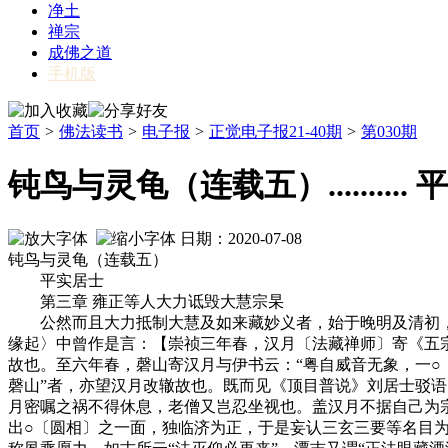
净土
禅宗
成佛之道
手机版
首页
>
佛法读书
>
电子报
>
正觉电子报21-40期
>
第030期
钝鸟与灵龟（连载五）..........
日期：2020-07-08
钝鸟与灵龟（连载五）
平实居士
第三章 雍正等人大力诋毁大慧宗杲
公然而且大力抵制大慧及如来藏妙义者，始于晚明及清初，
缘起〉中曾作是言：【崇祯三年春，汉月〔法藏禅师〕寄《五
故也。至六年春，磬山寄汉月与伊书云：“粤自威音无象，一○
磬山”者，亦望汉月改辙故也。既而见《顶目普说》刘居士驳
月密嘱之祸不得休息，老僧又岂忍坐视也。盖汉月不据自己为
出○〔圆相〕之一面，独临济为正，于是妄认三玄三要等名目为