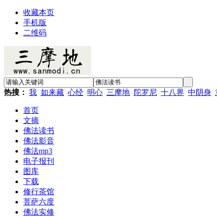
收藏本页
手机版
二维码
热搜：
我
如来藏
心经
明心
三摩地
陀罗尼
十八界
中阴身
首页
文摘
佛法读书
佛法影音
佛法mp3
电子报刊
图库
下载
修行茶馆
菩萨六度
佛法实修