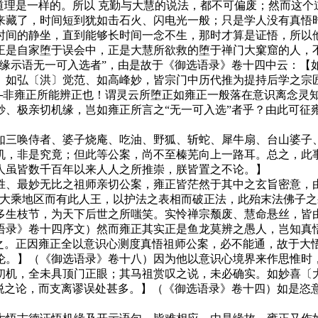
道理是一样的。所以 克勤与大慧的说法，都不可偏废；然而这
藏了，时间短到犹如击石火、闪电光一般；只是学人没有真悟时
时间的静坐，直到能够长时间一念不生，那时才算是证悟，所以他
正是自家堕于误会中，正是大慧所欲救的堕于禅门大窠窟的人，
示语无一可入选者”，由是故于《御选语录》卷十四中云：【
、如弘〔洪〕觉范、如高峰妙，皆宗门中历代推为提持后学之宗
──非雍正所能辨正也！谓灵云所堕正如雍正一般落在意识离念灵
妙、极亲切机缘，岂如雍正所言之“无一可入选”者乎？由此可征
三唤侍者、婆子烧庵、吃油、野狐、斩蛇、犀牛扇、台山婆子、
机，非是究竟；但此等公案，尚不至榛芜向上一路耳。总之，此
人虽皆数千百年以来人人之所推崇，朕皆置之不论。】
最妙无比之祖师亲切公案，雍正皆茫然于其中之玄旨密意，由
旦大乘地区而有此人王，以护法之表相而破正法，此殆末法佛子
生枝节，为天下后世之所嗤笑。实怜禅宗颓废、慧命悬丝，皆由
语录》卷十四序文）然而雍正其实正是鱼龙莫辨之愚人，岂知真
说之。正因雍正全以意识心测度真悟祖师公案，必不能通，故于大
伦。】（《御选语录》卷十八）因为他以意识心境界来作思惟时，
机，全未具顶门正眼；其马祖赏叹之说，未必确实。如妙喜〔大
透脱之论，而支离谬误处甚多。】（《御选语录》卷十四）如是恣
。