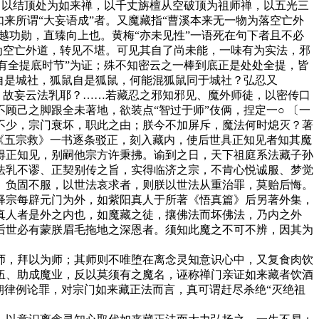
，以结顶处为如来禅，以千丈旃檀从空破顶为祖师禅，以五光三
来所谓“大妄语成”者。又魔藏指“曹溪本来无一物为落空亡外
超越功勋，直臻向上也。黄梅“亦未见性”一语死在句下者且不必
为空亡外道，转见不堪。可见其自了尚未能，一味有为实法，邪
更有全提底时节”为证；殊不知密云之一棒到底正是处处全提，皆
自是城社，狐鼠自是狐鼠，何能混狐鼠同于城社？弘忍又
、故妄云法乳耶？……若藏忍之邪知邪见、魔外师徒，以密传口
己之脚跟全未著地，欲装点“智过于师”伎俩，捏定一○ 〔一
不少，宗门衰坏，职此之由；朕今不加屏斥，魔法何时熄灭？著
《五宗救》一书逐条驳正，刻入藏内，使后世具正知见者知其魔
得正知见，别嗣他宗方许秉拂。谕到之日，天下祖庭系法藏子孙
法乳不谬、正契别传之旨，实得临济之宗，不肯心悦诚服、梦觉
、负固不服，以世法哀求者，则朕以世法从重治罪，莫贻后悔。
释宗每辟元门为外，如紫阳真人于所著《悟真篇》后另著外集，
真人者是外之内也，如魔藏之徒，攘佛法而坏佛法，乃内之外
后世必有蒙朕眉毛拖地之深恩者。须知此魔之不可不辨，因其为
，拜以为师；其师则不唯堕在离念灵知意识心中，又复食肉饮
伍、助成魔业，反以莫须有之魔名，诬称禅门亲证如来藏者饮酒
朝律例论罪，对宗门如来藏正法而言，真可谓赶尽杀绝“灭绝祖