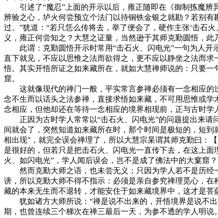
引述了“魔忍”上面的开示以后，雍正随即在《御制拣魔辨异
辨验之心，垆火何尝预立个法门以待铜铁金银之就勘？若别有
过。”犹道：“若只恁么传将去，举了便会了，硬作主张‘击石
义，雍正何尝知之？大慧之证量，当然逊于其师克勤圆悟，此
此谓：克勤圆悟开示时常用“击石火、闪电光”一句为人开示
直下就见，不应以思惟之法而欲得之，更不应以静坐之法而求
悟。其实开悟所证之如来藏所在，就如大慧禅师说的：只要一
窟。
这就像现代的禅门一般，平实常言参禅必须有一念相应的过
念不生而以话头之法参禅，直接求悟如来藏，不可用思惟或学
念相应，但他却还在等待一念相应的境界相现前，正与古时学人
正因为古时学人常常以“击石火、闪电光”的问题提出来请问
间就会了，突然知道如来藏所在时，那个时间是极短的，短到
相出现”，就完全误会禅理了，所以大慧宗杲谓其师克勤曰：【
是很好的，但若只是把击石火、闪电光一直传下去，在这上面
火、如闪电光”，学人闻后误会，岂不是成了佛法中的大窠窟
然而克勤大师之语，也未尝无义；只因为学人若不是历经一
谤，所以克勤大师不得不指示：必须是亲自参究禅理觅心，在
藏的本来无生而不退转，才能安住于如来藏境界中，这才是菩萨
犹如诸方大师所说：“禅是说不出来的，开悟境界是说不出来
期，也曾连续三个梯次在禅三最后一天，为参不透的学人明说