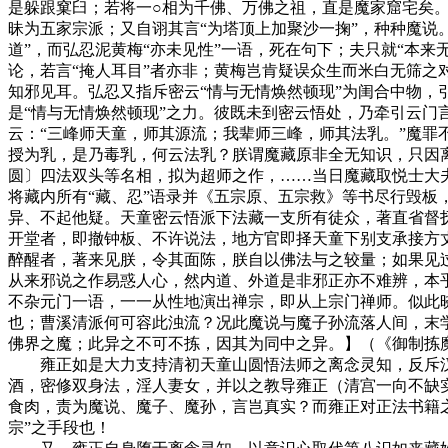
是躲跟窠臼；若将一○相为千佛、万佛之祖，直是魔家窟宅矣
昧为五家宗派；又自诩其言“为塔顶上加聚沙一掬”，种种魔说
道”，而弘忍泥黄梅“亦未见性”一语，死在句下；夫只就“本来
论，若言“掩人耳目”者亦非；黄梅岂肯疑误众生而米白无筛之
知邪见耳。弘忍又指斥密云“情与无情焕然顿现”为闺合中物，
是“情与无情焕然顿现”之力。彼既未到密云悟处，乃牵引云
云：“三峰师天童，师其源流；我辈师三峰，师其法乳。”魔罪
授为乳，是乃毒乳，何云法乳？朕谓魔藏原非全无知识，只因离
圆〕四法双头等名相，拟为超师之作，……当日魔藏取悦士大
将藏内所有“藏、忍”语录并《五宗原、五宗救》等书尽行毁
异、不起他疑。天童密云悟派下法藏一支所有徒众，著直省督
开堂者，即撤钟板、不许说法，地方官即择天童下别支承接方
醉醒者，著来见朕，令其面陈，朕自以佛法与之较量；如果见
从来邪说之作易惑人心，然内道、外道是非邪正亦不难辨，本
不杂元门一语，一一从性地演出禅宗，即从上宗门禅师。似此
也；曹溪清派何可容此浊流？况此魔说与魔子孙流落人间，末
佛界之魔；此异之不可不拣，因其为同中之异。】（《御制拣
雍正如是大力支持清初天童山圆悟法师之离念灵知，反斥汉
酒，密修双身法，淫人妻女，并以之教导雍正（清宫一向不缺
食肉，责为魔说、魔子、魔孙，言岂真实？而雍正对正法书籍之
宗”之手段也！