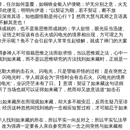
师，任尔如何盖覆，如铜铁金银入垆便晓；垆无分别之意，火无
即此便见；明明向伊道：“以契证为期，若不契证，断不放
当日深肯其语，知他圆悟勤是何心行？】然而大慧与其师之言语真
不解其意也！
渐成就的，也不是靠思惟而成就的；学人欲悟，眼光应当迅捷、
：证悟之时应该有击石火或闪电光的境界相出现，方可谓之为
来开示呢？免不了会引起学人常常生起错解，就成了禅门的大窠
参禅人不可假藉思惟之法而欲求悟，当以思惟观之法，心中一
找到如来藏，而不是以思惟研究的方法找到如来藏时，正就是一
克勤大师的击石火、闪电光，只是譬喻开悟的过程：是在突然之
、闪电光时，学人就误会为“开悟时会有击石火、闪电光的境界
闪电光’，业识茫茫未有了日。】意谓：契证了如来藏这句话倒
听了当场也就可以证得如来藏了，然而却又故意说道“如击石
如来藏所在而现观如来藏，却大多不能安忍，反而生疑乃至诽
；经历这种忽然间找到祂的一念相应短暂过程，才可能忍于如来
学人找到如来藏的所在，所以平实一向反对之；所以平实弘法早
，改为强调一定要各人亲自参究而在一念之间突然与如来藏相