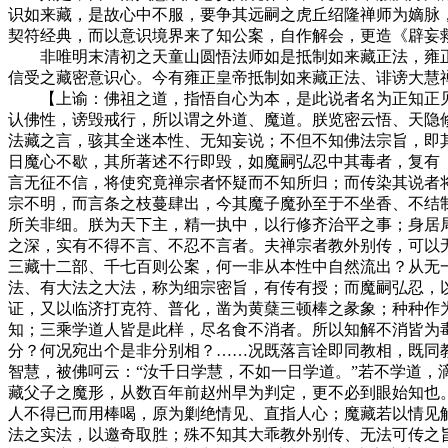
识如来藏，是故心中不服，要争其远嗣之虎丘绍隆禅师为嫡脉
契符经典，而以意识境界来了知公案，自作解会，更造《辟妄
非唯明末清初之天童山圆悟法师如是抵制如来藏正法，雍正
信受之藏密意识心。今有雍正皇帝抵制如来藏正法、诽谤大慧
【上谕：佛祖之道，指悟自心为本，是此说者名为正知正见
认佛性，谤毁戒行，所以谓之外道、魔道。朕览密云悟、天隐
法藏之言，骇其全迷本性、无知妄说；不但不知佛法宗旨，即
日魔心不歇，其所著述不行即毁，如魔嗣弘忍中其毒者，复有
言无征不信，将使究竟禅宗者怀疑而不知所归；而传染其说者
宗不明，而言条之枝蔓肆出，今其魔子魔孙至于不坐香、不结
所关非细。朕为天下主，精一执中，以行修齐治平之事；身居
之深，实有不得不言、不忍不言者。夫禅宗者教外别传，可以
三藏十二部、千七百则公案，何一非从本性中自然流出？从无
法、有大法之大法，称为细宗密旨，有传有授；而魔嗣弘忍，
证，又以临济打克符、普化，凿为黄蘖三顿棒之彖象；种种作
知；三乘学道人皆是此样，尽名食不消者。所以知解不消皆为
分？何况宛出个是非分别相？……况既落言诠即同教相，既同
智慧，被佛呵云：“汝千日学慧，不如一日学道。”若不学道，
藏父子之魔形，从数百年前赵州早为判定，更不必到眼始知也
人不得已而用棒喝，原为剿绝情见、直指人心；魔藏若以情见解
法之实法，以邀奇取胜；殊不知其大乖教外别传、无法可传之