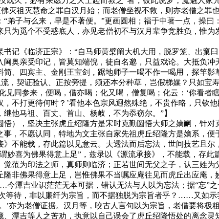
湮没既久，必有乘愿力之大士起而救之”者，彼此说梦，魔魅人家
佛灭祖灭慧命之罪自汉月始；而老僧坐视不救，则亦老僧之罪也
“弟子与么来，早是不著便。”更画圆相；福于中著一点，操曰：
来只为觅个不受惑底人，亦见老僧初不与汉月辈争竞胜负，惟为发
记《临济正宗》：“自马师黄檗阐大机大用，脱罗笼、出窠臼
入阃奥亲受印记，皆莫知端倪，徒自名邈，只益戏论。大抵负冲
料简、四宾主、金刚王宝剑，踞地师子一喝不作一喝用，探竿影
上流，契证验认、正按旁提，须还本分种草，岂假梯媒？只如宝
化见同参来，便喝，僧亦喝；化又喝，僧复喝；化云：‘你看者瞎汉
汉，不打更待何时？’看他本色宗风迥然殊绝，不贵作略，只钦
，继他马祖、百丈、首山、杨岐，不为忝窃尔。”】
悟），坚决主张虎丘绍隆方是宋时克勤圆悟大师之嫡嗣，针对克
之事，不愿认同，特地为文主张自家先祖虎丘绍隆方是嫡系，便
》不能载，存此篇以见意云。夫透法而后忘法，世间技艺且尔，
吉谓妙喜为佛果得意上足”，兹录以《源流承接》，不能载，存此
、觉范为印法之师，真师则临济；正若世间无父之子，认三姓为
丘隆非佛果得意上足，岂惟佛果不当嘱应庵往见而虎丘出应庵，
…今潭吉业识茫茫无本可据，错认无法与人以为忘法；据“忘”
渐次等待，非以廉纤为宗旨，而不据独脱为宗旨者乎？……又如示
。’亦为老僧证据。汉月等，咬古人言句以为宗旨，老僧要将极粗
潭吉等人之苦劝，执意以自己误会了虎丘绍隆悟处的离念灵知