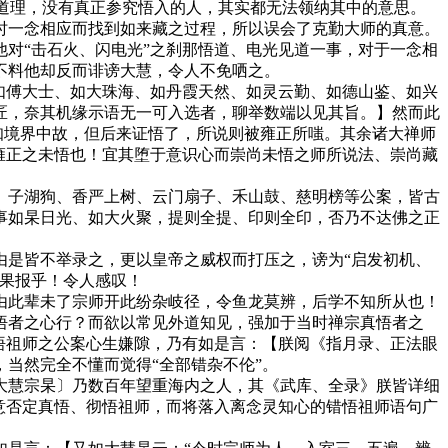
个道理，没有真正参究悟入的人，其实都无法领纳其中的意思。
一念相应而找到如来藏之过程，所以误会了克勤大师的真意。
对“击石火、闪电光”之刹那悟道、电光见道一事，对于一念相
不料他却反而诽谤大慧，令人不免哂之。
如傅大士、如大珠海、如丹霞天然、如灵云勤、如德山鉴、如兴
匠，奈其机缘示语无一可入选者，聊举数端以见其旨。】然而此
知境界中故，但后来证悟了，所说则被雍正所嗤。其余诸大禅师
雍正之未悟也！宜其堕于意识心而崇尚未悟之师所说法、崇尚藏
子湖狗、香严上树、云门扇子、禾山鼓、慈明榜等公案，皆古
事如杲日光、如大火聚，提则全提、印则全印，否乃不达佛之正
是皆不举录之，更以皇帝之威权而打压之，谤为“启发初机、
之果报乎！令人感叹！
此辈未了宗师开此纷杂岐径，令鱼龙莫辨，后学不知所从也！
悟者之心行？而欲以常见外道知见，强加于当时禅宗真悟者之
悟祖师之公案心生嫌隙，乃有如是言：【朕阅《指月录、正法眼
当然完全不懂而觉得“全部错杂不伦”。
慧宗杲〕乃数百年望重海内之人，其《武库、全录》朕皆详细
意否定真悟、彻悟祖师，而将落入离念灵知心的错悟祖师语句广