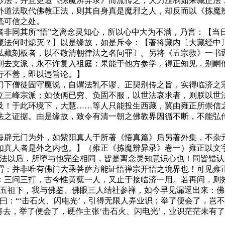
法，并且更造《拣魔辨异录》而流传之，大力压制如来藏正法，
外道法取代佛教正法，则其自身真是魔邪之人，却反而以《拣魔
毫可信之处。
同其所“悟”之离念灵知心，所以心中大为不满，乃言：【当
魔法何时熄灭？】以是缘故，如是斥令：【著将藏内〔大藏经中〕
私藏刻板者，以不敬清朝律法之名问罪〕。另将《五宗救》一书
削去支派，永不许复入祖庭；果能于他方参学，得正知见，别嗣
行不善，即以违旨论。】
下僧徒固守魔说，自谓法乳不谬、正契别传之旨，实得临济之宗
立三峰宗派；如伎俩已穷、负固不服，以世法哀求者，则朕以世
及！于此环境下，大慧……等人只能投生西藏，冀由雍正所崇信之
法之证据。由是缘故，致令有清一朝之佛教界因循不断，不能弘
辟元门为外，如紫阳真人于所著《悟真篇》后另著外集，不杂元
如真人者是外之内也。】（雍正《拣魔辨异录》卷一）雍正以文
佛法以后，所堕与他完全相同，皆是离念灵知意识心也！同皆错
谓：并非唯有佛门大乘菩萨方能证悟禅宗开悟之境界也！可见雍
三问三打，古今惟黄蘖一人，又止于接临济一用。若再问，则效
，五祖下，我与佛鉴、佛眼三人结社参禅，如今早见漏逗出来：
曰：“‘击石火、闪电光’，引得无限人弄业识；举了便会了，岂
将去，举了便会了，硬作主张‘击石火、闪电光’，业识茫茫未有