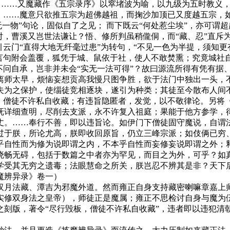
。……又魔藏作《五宗录序》以窣堵波为喻，以九级为五时教义
。……魔意只欲推五宗为超佛越祖，而掬沙加顶已又度越五宗，如
无一物”句论，固似自了之见； 而下既云“何处惹尘埃”，亦可谓
对，曹溪又岂世法谦让？悟、修所判虽稍儱侗，而“藏、忍”直斥
引云门“直得大地无纤毫过患”为转句，“不见一色为半提，须知
门言句附会盖覆，狐凭于城、鼠依于社，使人不敢焚熏；究竟城社
不问自承，岂非并未会“实无一法可得”？故曰源流所得有凭有据
师太早，烦恼妄想贡高我慢只图争胜，欲于法门中独出一头，不顾
夫为之保护，使缁徒竞相逐块，遂引为种类；其徒至今散布人间
板，僧徒不许私自收藏；有违旨隐匿者，发觉，以不敬律论。另将
抚详细查明，尽削去支派，永不许复入祖庭；果能于他方参学，
丈。……奉行不善，即以违旨论。如伊门下僧徒固守魔说，自谓
过于朕，所论尤高，朕即收回原旨，仍立三峰宗派；如伎俩已穷
乎自性而为修为说即谓之内，不本乎自性而妄修妄说即谓之外；
晓畅无碍，包括于数篇之中者亦为罕见，而目之为外，可乎？如
学受其无穷之遗毒；法眼慧命之所关，朕岂忍不辨其是非？天下
魔辨异录》卷一）
月法藏、潭吉为邪魔外道。然而雍正自身支持藏密喇嘛章嘉上师
实修双身法之皇帝），师徒正是魔属；雍正不思检讨自身与魔为
刻版，著令“尽行毁板，僧徒不许私自收藏”，违者即以违犯清