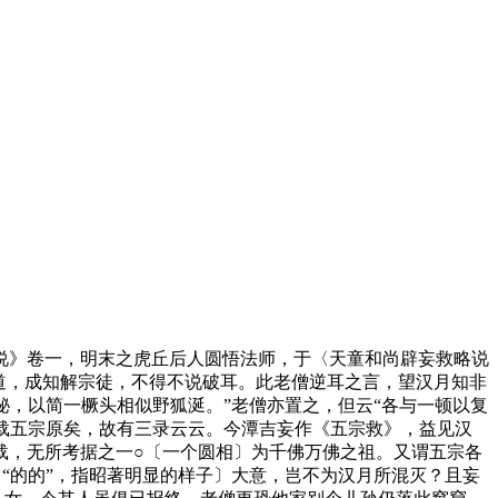
》卷一，明末之虎丘后人圆悟法师，于〈天童和尚辟妄救略说
道，成知解宗徒，不得不说破耳。此老僧逆耳之言，望汉月知非
秘，以简一橛头相似野狐涎。”老僧亦置之，但云“各与一顿以复
载五宗原矣，故有三录云云。今潭吉妄作《五宗救》，益见汉
载，无所考据之一○〔一个圆相〕为千佛万佛之祖。又谓五宗各
“的的”，指昭著明显的样子〕大意，岂不为汉月所混灭？且妄