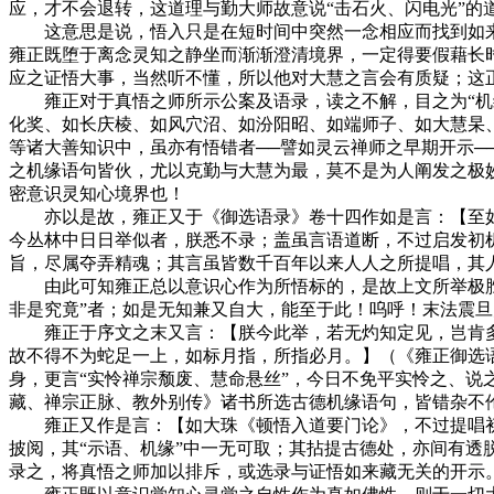
应，才不会退转，这道理与勤大师故意说“击石火、闪电光”的
这意思是说，悟入只是在短时间中突然一念相应而找到如来
雍正既堕于离念灵知之静坐而渐渐澄清境界，一定得要假藉长
应之证悟大事，当然听不懂，所以他对大慧之言会有质疑；这
雍正对于真悟之师所示公案及语录，读之不解，目之为“机缘
化奖、如长庆棱、如风穴沼、如汾阳昭、如端师子、如大慧杲
等诸大善知识中，虽亦有悟错者──譬如灵云禅师之早期开示
之机缘语句皆伙，尤以克勤与大慧为最，莫不是为人阐发之极
密意识灵知心境界也！
亦以是故，雍正又于《御选语录》卷十四作如是言：【至如
今丛林中日日举似者，朕悉不录；盖虽言语道断，不过启发初
旨，尽属夺弄精魂；其言虽皆数千百年以来人人之所提唱，其
由此可知雍正总以意识心作为所悟标的，是故上文所举极胜、
非是究竟”者；如是无知兼又自大，能至于此！呜呼！末法震
雍正于序文之末又言：【朕今此举，若无灼知定见，岂肯多
故不得不为蛇足一上，如标月指，所指必月。】（《雍正御选
身，更言“实怜禅宗颓废、慧命悬丝”，今日不免平实怜之、
藏、禅宗正脉、教外别传》诸书所选古德机缘语句，皆错杂不
雍正又作是言：【如大珠《顿悟入道要门论》，不过提唱初
披阅，其“示语、机缘”中一无可取；其拈提古德处，亦间有
录之，将真悟之师加以排斥，或选录与证悟如来藏无关的开示