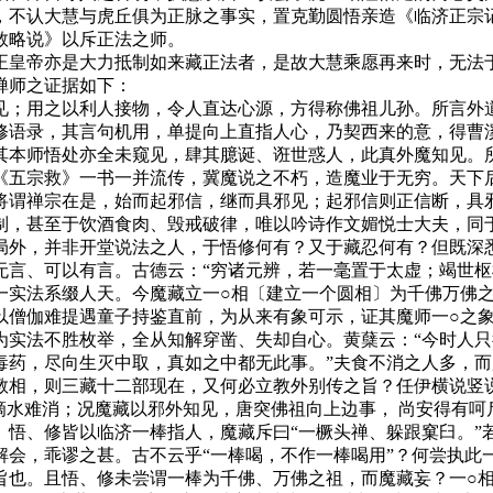
，不认大慧与虎丘俱为正脉之事实，置克勤圆悟亲造《临济正宗
救略说》以斥正法之师。
皇帝亦是大力抵制如来藏正法者，是故大慧乘愿再来时，无法于
禅师之证据如下：
；用之以利人接物，令人直达心源，方得称佛祖儿孙。所言外道
修语录，其言句机用，单提向上直指人心，乃契西来的意，得曹
其本师悟处亦全未窥见，肆其臆诞、诳世惑人，此真外魔知见。
《五宗救》一书一并流传，冀魔说之不朽，造魔业于无穷。天下
将谓禅宗在是，始而起邪信，继而具邪见；起邪信则正信断，具邪
制，甚至于饮酒食肉、毁戒破律，唯以吟诗作文媚悦士大夫，同
局外，并非开堂说法之人，于悟修何有？又于藏忍何有？但既深
无言、可以有言。古德云：“穷诸元辨，若一毫置于太虚；竭世枢
一实法系缀人天。今魔藏立一○相〔建立一个圆相〕为千佛万佛
以僧伽难提遇童子持鉴直前，为从来有象可示，证其魔师一○之
为实法不胜枚举，全从知解穿凿、失却自心。黄蘖云：“今时人
毒药，尽向生灭中取，真如之中都无此事。”夫食不消之人多，
教相，则三藏十二部现在，又何必立教外别传之旨？任伊横说竖
滴水难消；况魔藏以邪外知见，唐突佛祖向上边事， 尚安得有
。悟、修皆以临济一棒指人，魔藏斥曰“一橛头禅、躲跟窠臼。”
会，乖谬之甚。古不云乎“一棒喝，不作一棒喝用”？何尝执此
旨也。且悟、修未尝谓一棒为千佛、万佛之祖，而魔藏妄？一○相