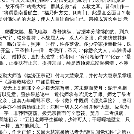
儿女。今其人虽俱已报终，老僧更恐他家别个儿孙仍落此窠窟，
，故不得不“略撮大端、辟其妄救”者，以救之耳。昔仰山作一
“将谓是南番舶主。”福乃归方丈、闭却门。此是甚么面目？老
明佛法的的大意，使人人自证自悟而已。崇祯戊寅长至日 老
，虎骤龙驰、星飞电激，卷舒擒纵，皆据本分绵绵的的。到兴
天气宇，格外提持，不战屈人兵，杀人不眨眼，尚未彷佛其趣
草一喝分宾主，照用一时行，许多落索。多少学家抟量批注，殊
寿开堂，三圣推出一僧，寿便打，圣云：‘你恁么为人，非独瞎却
。’僧拟议，直打出法堂；侍者问：‘有何相触忤？’化云：‘是
他眼，正要扶荷正宗。提持宗眼，须是透顶透底彻骨彻髓，不涉
勤大师造《临济正宗记》付与大慧宗杲，并付与大慧宗杲掌理
于《辟妄救略说》中如是救云：
况无上觉道耶？今之拨无宗旨者，若未渡而焚舟；泥于名相
篇以见意。暨佛果总论中，近代师承有若演之于师、师之于杲者
父亲，遗臭万年唾骂不尽。今《救》中既谓《源流承接》，岂可
妙喜亦不当谓杨岐正宗；尔时一切人又不当并称“大慧、应庵为
之一字，非莽莽荡荡、拨无宗旨而何？恋筏、焚舟，二者俱病，
我隆祖云：“五祖老师平生孤峻，少许可人；干嚗嚗地壁立，只
一棒，直打他到底。”】
心，作为正解；又因大慧宗杲所弘者为“离见闻觉知性”之第八