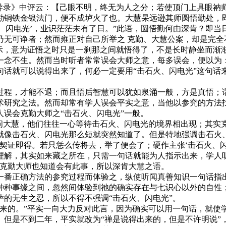
录》中评云：【己眼不明，终无为人之分；若使顶门上具眼衲
勘铜铁金银法门，便不成垆火了也。大慧杲远逊其师圆悟勤处，
火、闪电光’，业识茫茫未有了日。”此语，圆悟勤何由深肯？即
乃无可诤者；然而雍正对自己所举之 克勤、大慧公案，却是完全
，意为证悟之时只是一刹那之间就悟得了，不是长时静坐而渐
一念不生。然而当时听者常常误会大师之意，每多误会，便以为
句话就可以说得出来了，何必一定要用“击石火、闪电光”这句话
程，才能不退；而且悟后智慧可以犹如泉涌一般，方是真悟；谓
术研究之法。然而却常有学人误会平实之意，当他以参究的方法
误会克勤大师之“击石火、闪电光”一般。
大慧，他们往往一心等待击石火、闪电光的境界相出现；其实
就像击石火、闪电光那么短就突然知道了。但是特地强调击石火
契证即得。若只恁么传将去，举了便会了；硬作主张‘击石火、
理解，其实如来藏之所在，只需一句话就能为人指示出来，学人
？克勤大师也知道会有此事，所以深肯大慧之语。
番正确方法的参究过程而体验之，纵使听闻真善知识一句话指出
种种事缘之间，忽然间体验到祂的确实存在与七识心以外的自性
的无生之忍，所以不得不强调“击石火、闪电光”。
的。”平实一向大力反对此言，因为确实可以用一句话，就使
。但是不到二年，平实就改为“禅是说得出来的，但是不许明说”