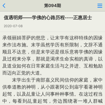
第094期
值遇明师——学佛的心路历程----正惠居士
2020-07-08
承领丽娟菩萨的慈悲，让末学有这样特殊的因缘
来作法布施。末学虽然学历有所限制，文辞不通
顺且不达意，但是末学还是很乐意将学佛的因缘
及过程来分享，那就是渴求生命实相的真谛，以
及道业如何在日常家庭生活与之并进、互相勉励
而迈向正觉的大道。
末学出生于南部嘉义民间信仰的家庭，家中
供奉道教的神明，从小跟著阿公到庙宇看著神明
起驾，以及乩童让人问事种种事情。在这过程当
中，每看到乩童起驾，旁边围绕著一堆人群喊