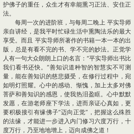
护佛子的重任，众生才有幸能熏习正法、安住正
法。
每周一次的进阶班，与每周二晚上 平实导师
亲自讲经，是我平时忙碌生活中熏陶法乐的最大
享受。而且 平实导师所著作的书籍一本一本的出
版，总是有看不完的书、学不完的妙法。正觉学
人有一句大众朗朗上口的名言：“平实导师出书比
我们看书还快。”善知识道种智的智慧实不可测
量，能在善知识的慈悲摄受，在修行过程中，宛
如明灯照耀。心中的感动、惭愧，加上太多对佛
菩萨和善知识的感恩，使我热泪盈眶。心中默默
发愿，在游老师座下学法，进而亲证心真如，更
要积极接引有缘佛子“迈向正觉”，把握这么殊胜
的法缘，才能进一步进入内门修习六度万行，十
度万行，乃至地地增上，迈向成佛之道！