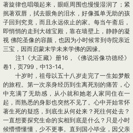
著旋律也唱颂起来，眼眶周围也慢慢湿润了；紧
抿著双唇，拭去眼角的泪水，好像孤单无助的孩
子回到究竟，而且永远依止的家。每当午斋后，
即悄悄的走到大雄宝殿，靠在墙壁上，静静的凝
视 佛陀圣像的容颜，也因为小时候常到寺院亲近
三宝，因而启蒙末学未来学佛的因缘。
注1《大正藏》册16，《佛说浴像功德经》
卷1，页799，中13-14。
十岁时，祖母以五十八岁走完了一生如梦般
的旅程。第一次亲身经历到生离死别的痛苦，心
中充满了无助感，从小就和她老人家同住在一
起，而熟悉的身影也突然不见了。心中开始常怀
著生死的疑惑，到底生从何处来？死往何处去？
一直想要探究生命的实相到底是什么？只是小时
候懵懵懂懂，少不更事。直到国小毕业，因父亲