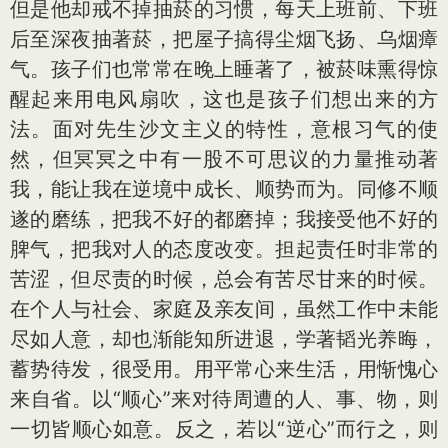
但是他却戒不掉抽菸的习惯，每天上班前、下班
后至深夜抽著菸，把屋子搞得尘烟飞扬、乌烟瘴
气。孩子们也常常在晚上睡著了，被菸味熏得惊
醒起来用电风扇吹，这也是孩子们想出来的方
法。面对先生沙文主义的特性，意根习气的使
然，但冥冥之中有一股不可思议的力量推动著
我，能让我在逆境中成长、顺势而为。同修不顺
遂的磨练，把我不好的都磨掉；我接受他不好的
脾气，把我对人的态度改变。担起责任时非常的
苦涩，但尽责的时候，总会有苦尽甘来的时候。
在个人与社会、家庭及亲友间，虽然工作中未能
尽如人意，却也渐能知所进退，学著韬光养晦，
蓄势待发，很受用。用平常心来生活，用惭愧心
来自省。以“顺心”来对待周遭的人、事、物，则
一切皆顺心如意。反之，若以“逆心”而行之，则