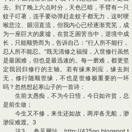
去。到了晚上六点时分，天色已暗，手臂有一只
蚊子叮著，连手要动弹赶走蚊子都无力，这时哽
喉悲泣、眼泪直流，但我内心已经逐渐荒芜，成
为一座巨大的废墟，在贫乏困苦当中，逆境中成
长，只能顺势而为，告诉自己：“行人所不能行，
忍人所不能忍。”既无清修之福报，入世修行虽然
是最困难，但也是最迅速的。每一磨难，都更坚
定我回归修行的主轴。若有缘来则应，缘去则
无，修行随顺世缘，不也是世修极重要的一环
吗？忽然想起寒山子的一首诗：
生前太愚痴，不为今日悟，今日如许贫，总
是前生做；
今生又不修，来生还如故，两岸各无船，渺
渺应难渡。3
注3、 参见网址，http://425go.blogspot.t