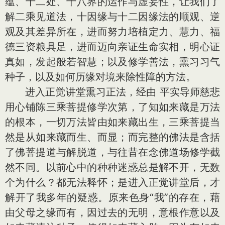
蕴、十二处、十八界的运作与虚妄性，让我们了
解二乘见道法，十因缘与十二因缘法的顺观、逆
观及其差异所在，进而努力培植定力、慧力、福
德三资粮具足，进而迈向亲证生命实相，明心证
真如，发起般若智慧；以及修学善法，熏习习气
种子，以及如何历缘对境来除性障的方法。
进入正觉讲堂熏习正法，经由 平实导师慈悲
用心铺陈三乘菩提修学次第，了知如来藏是万法
的根本，一切万法皆由如来藏出生，三乘菩提当
然是从如来藏而生、而显；而完整的佛法是含括
了佛菩提道与解脱道，与往昔在念佛道场修学截
然不同。以前心中的种种迷惑总是解不开，无数
个为什么？都无法释怀；是进入正觉讲堂后，才
解开了我多年的疑惑。原来色身“我”的存在，藉
由父母之缘而有，因过去的无明，意根作意以及