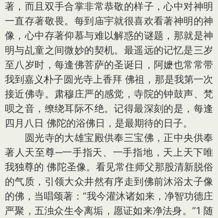
著，而且双手合掌非常恭敬的样子，心中对神明
一直存著敬畏。每到庙宇就很喜欢看著神明的神
像，心中存著仰慕与难以解惑的谜题，那就是神
明与乩童之间微妙的契机。最遥远的记忆是三岁
至八岁时，每逢佛菩萨的圣诞日，阿嬷也常常带
我到嘉义朴子圆光寺上香拜 佛祖，那是我第一次
接近佛寺。肃穆庄严的感觉，寺院的钟鼓声、梵
呗之音，缭绕耳际不绝。记得最深刻的是，每逢
四月八日 佛陀的浴佛日，是最期待的日子。
圆光寺的大雄宝殿供奉三宝佛，正中央供奉
著人天至尊─一手指天、一手指地，天上天下唯
我独尊的 佛陀圣像。看见常住师父那股清新脱俗
的气质，引领大众井然有序走到佛前沐浴太子像
的佛，当唱颂著：“我今灌沐诸如来，净智功德庄
严聚，五浊众生令离垢，愿证如来净法身。”1 随