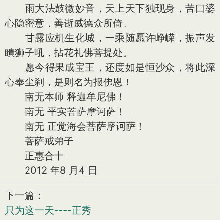
雨大法鼓微妙音，天上天下独现身，苦口婆
心隐密意，善逝威德众所倚。
甘露应机生化城，一乘随愿许峥嵘，振声发
瞶狮子吼，拈花礼佛菩提处。
愿今得果成宝王，还度如是恒沙众，将此深
心奉尘刹，是则名为报佛恩！
南无本师 释迦牟尼佛！
南无 平实菩萨摩诃萨！
南无 正觉海会菩萨摩诃萨！
菩萨戒弟子
正惠合十
2012 年8 月4 日
下一篇：
只为这一天----正秀