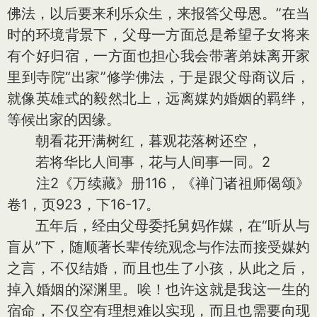
佛法，以后要来利乐众生，来报答父母恩。”在当
时的环境背景下，父母一方面总是希望子女将来
有个好归宿，一方面也担心我会带著弟妹离开家
里到寺院“出家”修学佛法，于是跟父母商议后，
就像英雄式的毅然北上，远离媒妁婚姻的羁绊，
等候出家的因缘。
朝看花开满树红，暮观花落树还空，
若将华比人间事，花与人间事一同。2
注2《万续藏》册116，《禅门诸祖师偈颂》
卷1，页923，下16-17。
五年后，经由父母委托舅妈作媒，在“听从与
盲从”下，随顺著长辈传统观念与作法而接受媒妁
之言，不仅结婚，而且也生了小孩，从此之后，
掉入婚姻的深渊里。唉！也许这就是我这一生的
宿命，不仅空有理想难以实现，而且也需要向现