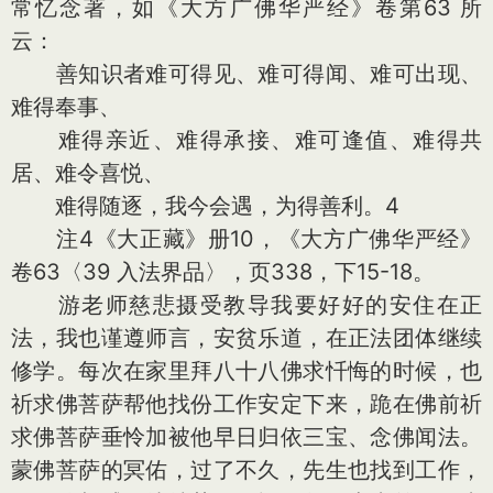
常忆念著，如《大方广佛华严经》卷第63 所
云：
善知识者难可得见、难可得闻、难可出现、
难得奉事、
难得亲近、难得承接、难可逢值、难得共
居、难令喜悦、
难得随逐，我今会遇，为得善利。4
注4《大正藏》册10，《大方广佛华严经》
卷63〈39 入法界品〉，页338，下15-18。
游老师慈悲摄受教导我要好好的安住在正
法，我也谨遵师言，安贫乐道，在正法团体继续
修学。每次在家里拜八十八佛求忏悔的时候，也
祈求佛菩萨帮他找份工作安定下来，跪在佛前祈
求佛菩萨垂怜加被他早日归依三宝、念佛闻法。
蒙佛菩萨的冥佑，过了不久，先生也找到工作，