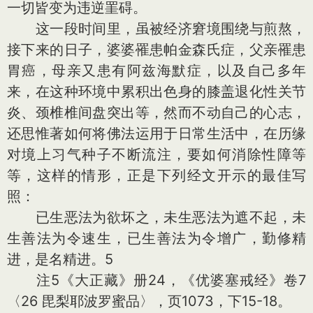
一切皆变为违逆罣碍。
这一段时间里，虽被经济窘境围绕与煎熬，
接下来的日子，婆婆罹患帕金森氏症，父亲罹患
胃癌，母亲又患有阿兹海默症，以及自己多年
来，在这种环境中累积出色身的膝盖退化性关节
炎、颈椎椎间盘突出等，然而不动自己的心志，
还思惟著如何将佛法运用于日常生活中，在历缘
对境上习气种子不断流注，要如何消除性障等
等，这样的情形，正是下列经文开示的最佳写
照：
已生恶法为欲坏之，未生恶法为遮不起，未
生善法为令速生，已生善法为令增广，勤修精
进，是名精进。5
注5《大正藏》册24，《优婆塞戒经》卷7
〈26 毘梨耶波罗蜜品〉，页1073，下15-18。