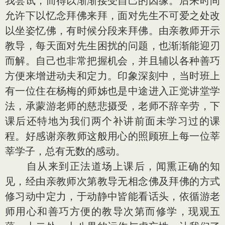
我尝试，而得以渐渐接受自己的因缘。后来时间
允许下以忆念拜佛来拜，面对先生不可爱之处改
以坐姿忆佛，有时候分段来拜佛。由亲教师开示
教导，每天面对先生困扰的问题，也渐渐能迎刃
而解。自己也非常把握机会，并且辅以各种善巧
方便来增进动夫和定力。印象深刻中，当时班上
有一位住在杨梅的师姊也是中途进入正觉讲堂学
法，承蒙游老师的慈悲摄受，老师不辞辛劳，下
课后还特地为我们两个补讲前面未学习过的课
程。好感谢亲教师这般用心的照顾班上每一位莘
莘学子，总有无数的感动。
自从来到正法道场上课后，闻熏正确的知
见，经由亲教师次第教导无相念佛及拜佛的方式
修习动中定力，于动静中皆能看话头，依循游老
师用心和善巧方便的教导次第而修学，现观五