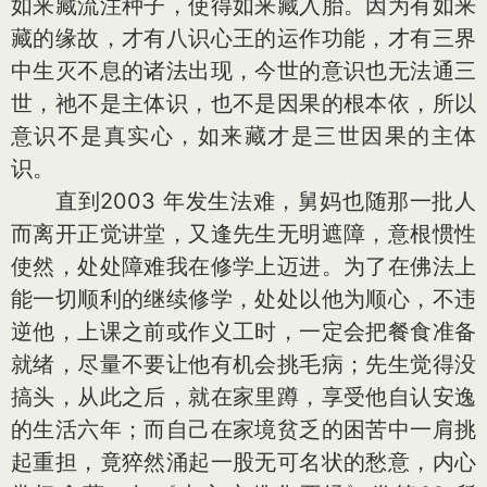
如来藏流注种子，使得如来藏入胎。因为有如来
藏的缘故，才有八识心王的运作功能，才有三界
中生灭不息的诸法出现，今世的意识也无法通三
世，祂不是主体识，也不是因果的根本依，所以
意识不是真实心，如来藏才是三世因果的主体
识。
直到2003 年发生法难，舅妈也随那一批人
而离开正觉讲堂，又逢先生无明遮障，意根惯性
使然，处处障难我在修学上迈进。为了在佛法上
能一切顺利的继续修学，处处以他为顺心，不违
逆他，上课之前或作义工时，一定会把餐食准备
就绪，尽量不要让他有机会挑毛病；先生觉得没
搞头，从此之后，就在家里蹲，享受他自认安逸
的生活六年；而自己在家境贫乏的困苦中一肩挑
起重担，竟猝然涌起一股无可名状的愁意，内心