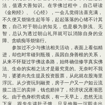
法，值遇大善知识。在学佛过程中，自己研读
《金刚经》、《心经》，一会儿觉得法喜充满，
不久便又烦恼生起等等，起起落落的心绪不计其
数，自己对于朝山的知见，也是极为肤浅、无
智，总认为透过朝山礼拜就可以消除自身的业
障、贪瞋痴等烦恼行。
参加过不少与佛法相关活动，表面上看似精
进，却也时常碰到瓶颈，虽因自身善根的关系，
从来不怀疑过学佛这条路，始终确信修学真实佛
法、生命的实相之法才是最究竟的。无奈时不我
与，婆婆向先生提及投资股票，从此就在股海里
浮沉。从少资玩到融资，房子一户又一户如云流
接二连三的卖掉，钱也赔掉了，经济状况逐渐恶
化。由于色身积劳成疾，有一天早上，忽然无法
下床，跟先生讲肚子饿，只见他脸一沉即走出