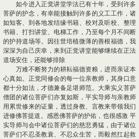
如今进入正觉讲堂学法已有十年，受到许多
菩萨的护念，有幸能接触到许多的义工工作，诸
如知客、到各地发结缘书籍、校对及听校、整理
书籍、打扫讲堂、电梯工作，乃至每个月不间断
的护持道场等。因往世培植微薄的善根福德，我
深深为自己庆幸，来到正觉讲堂能够继续在正法
道场安住，还能够排除
万难不断努力的耕耘福德资粮，进而亲证本
心真如。正觉同修会的每一位亲教师，其身口意
都十分如法，才德兼备足堪师范。大乘实义菩萨
僧团的诸位菩萨们亦复如斯，平实导师与亲教师
用累世修来的证量，透过身教、言教来带领我们
进修佛菩提道。感恩佛菩萨的护佑，也很感激 平
实导师与会中诸位菩萨们的慈悲勇猛，由于诸位
菩萨们不忍圣教衰、不忍众生苦，而毅然扛起救