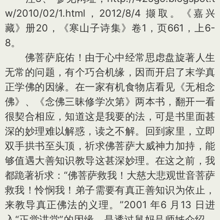
w/2010/02/1.html，2012/8/4 撷取。《嘉兴
藏》册20，《寒山子诗集》卷1，页661，上6-
8。
佛菩萨庇佑！由于心中经常思虑盘旋著人生
无常的问题，有个巧合机缘，因而开启了末学真
正学佛的因缘。在一家有机食物店看见《无相念
佛》、《念佛三昧修学次第》两本书，翻开一看
很契合相应，知道这是我要的法，可是书里面甚
深的妙理难以解惑，读之不解。回到家里，立即
双手拱书至头顶，祈求佛菩萨大威神力加持，能
够值遇大善知识教导这甚深妙理。在这之前，我
都跪著祈求：“佛菩萨救我！大慈大悲观世音菩萨
救我！怜悯我！弟子需要有真正善知识为依止，
来教导真正佛法的义理。”2001 年6 月13 日进
入“正觉讲堂”的因缘，是透过舅妈吕师姊介绍，