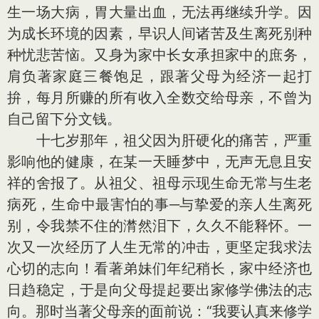
生一场大病，胃大量出血，无法再继续升学。因
为成长环境的因素，早识人间诸苦及生离死别种
种忧悲苦恼。又身为家中长女承担家中的庶务，
肩负著家庭三餐饱足，跟著父母为经济一起打
拚，每月所赚的所有收入全数交给母亲，不曾为
自己留下分文钱。
十七岁那年，祖父因为肝硬化的痛苦，严重
影响他的健康，在某一天睡梦中，无声无息且安
祥的舍报了。从祖父、祖母示现生命无常与生老
病死，生命中最害怕的事─与挚爱的亲人生离死
别，令我禁不住的潸然泪下，久久不能释怀。一
次又一次经历了人生无常的冲击，更坚定我求法
心切的志向！看著弟妹们年纪稍长，家中经济也
日趋稳定，于是向父母提起要出家修学佛法的志
向。那时当著父母亲的面前说：“我要认真来修学