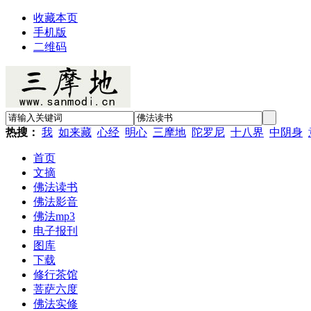
收藏本页
手机版
二维码
热搜：
我
如来藏
心经
明心
三摩地
陀罗尼
十八界
中阴身
首页
文摘
佛法读书
佛法影音
佛法mp3
电子报刊
图库
下载
修行茶馆
菩萨六度
佛法实修