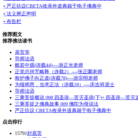
• 严正抗议CBETA收录外道典籍于电子佛典中
• 法义辨正声明
• 布告栏
推荐图文
推荐佛法读书
扉页等
导师法语
般若中观(连载44)----游正光老师
正觉总持咒略释（连载2）----张正圜老师
救护佛子向正道(连载78)----游宗明老师
为报师恩，当求正法（连载18）----庆吉祥居士
导师法语
三乘菩提概说 008 四圣谛—苦灭圣谛(下)+ 四圣谛—苦灭
三乘菩提之佛典故事 009 佛陀为母说法
严正抗议 CBETA收录外道典籍于电子佛典中
点击排行
1579
1
封底页