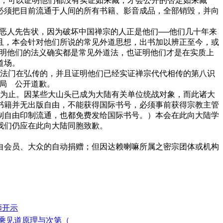
，可以证明他们都没有实证如来藏，才会公开的否定如来藏
必须把目前流通于人间的所有书籍、影音成品，全部销毁，并向
恶人先告状，因为破坏中国禅宗的人正是他们──他们几十年来
且，本会针对他们所说的常见外道思想，出书加以辨正至今，或
证明他们的法义确实都是常见外道法，也证明他们才是在实质上
道场。
法门在弘传的，并且证明他们已经实证禅宗代代相传的第八识
局 公开道歉。
为止。因某些大山头已成为大陆有关单位统战对象，而此诸大
书籍并无出版自由，不能获得国际书号，必须事前获得宗教主管
制自由印制流通，也都免费发给国际书号。）本会在此向大陆学
我们仍应在此向大陆同胞致歉。
会员、大众的自动捐赠；但因达赖喇嘛所属之密宗团体或机构
师开示
三乘见道原理与次第（