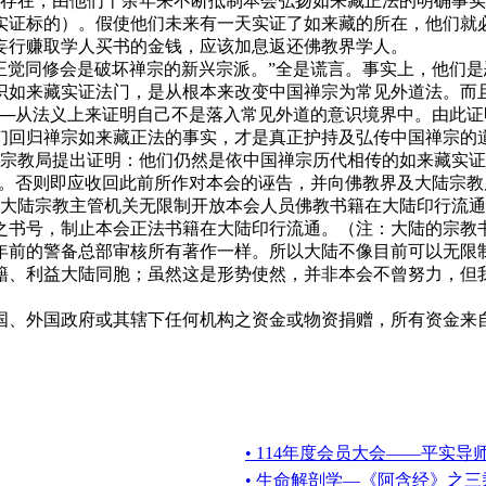
存在，由他们十余年来不断抵制本会弘扬如来藏正法的明确事实
实证标的）。假使他们未来有一天实证了如来藏的所在，他们就
妄行赚取学人买书的金钱，应该加息返还佛教界学人。
觉同修会是破坏禅宗的新兴宗派。”全是谎言。事实上，他们是
识如来藏实证法门，是从根本来改变中国禅宗为常见外道法。而
──从法义上来证明自己不是落入常见外道的意识境界中。由此
们回归禅宗如来藏正法的事实，才是真正护持及弘传中国禅宗的
教局提出证明：他们仍然是依中国禅宗历代相传的如来藏实证
慧。否则即应收回此前所作对本会的诬告，并向佛教界及大陆宗教
陆宗教主管机关无限制开放本会人员佛教书籍在大陆印行流通
之书号，制止本会正法书籍在大陆印行流通。（注：大陆的宗教
年前的警备总部审核所有著作一样。所以大陆不像目前可以无限
籍、利益大陆同胞；虽然这是形势使然，并非本会不曾努力，但
、外国政府或其辖下任何机构之资金或物资捐赠，所有资金来自
• 114年度会员大会——平实导
• 生命解剖学—《阿含经》之