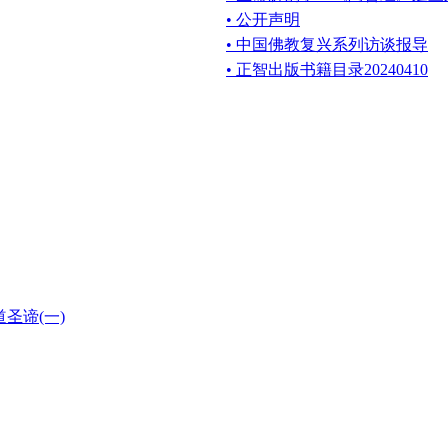
• 公开声明
• 中国佛教复兴系列访谈报导
• 正智出版书籍目录20240410
道圣谛(一)