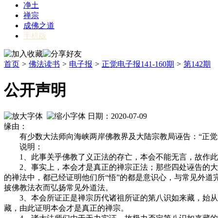
净土
禅宗
成佛之道
手机版
首页
>
佛法读书
>
电子报
>
正觉电子报141-160期
>
第142期
公开声明
日期：2020-07-09
缘由：
有少数大法师向海峡两岸佛教界及大陆宗教局诬告：“正觉同
说明：
1、此事关乎佛教了义正法的存亡，本会不能无言，故作此
2、事实上，本会才是真正的禅宗正法；那些四处诬告的大法
的禅法中，都已经证明他们所“悟”的都是意识心，与常见外道
披佛教法衣而弘扬常见外道法。
3、本会所证正是禅宗历代诸祖所证的第八识如来藏，始从1
藏，由此证明本会才是真正的禅宗。