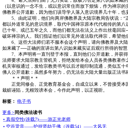
4、诸大法师们由于无力实证，故极力否定第八识如来藏的
（以意识的一念不生，或以意识常住而放下烦恼，作为禅宗的
佛教界公开道歉，因为他们误导学人落入意识境界几十年，也
5、由此证明，他们向两岸佛教界及大陆宗教局告状说：“正
都以外道常见的意识境界，取代中国禅宗原本代代相传的第八
已十年、或已五年之久，而他们都无法在法义上作出丝毫回应
破坏禅宗的人。我们指证他们以常见外道法取代禅宗，希望他
6、这些大法师们若不服本会这个声明，请向佛教界及大陆宗
如来藏了──正确的宣讲出第八识如来藏实证后观行所得的智
7、本声明将一直刊登于本报，直到他们公开道歉，并获得大
法师要求大陆宗教主管机关，拒绝发给本会人员各类佛教著作
机关审核通过，发给宗教类书号以后才能印制流通，类似五十
佛人公开道歉：虽然多年努力，仍无法在大陆大量出版正法书
＊＊声明＊＊
正觉同修会、正觉教育基金会，自成立以来，不曾接受本国
栽赃诬陷，无根毁谤本会，今作此声明，以正视听。
标签：
电子书
更多
>
同类佛法读书
• 真假空性(连载7)——游正光老师
• 空谷跫音——护持贤劫千佛（连载54）——大风无