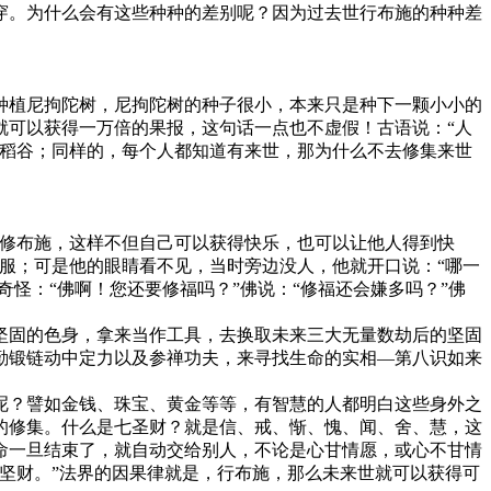
穿。为什么会有这些种种的差别呢？因为过去世行布施的种种差
植尼拘陀树，尼拘陀树的种子很小，本来只是种下一颗小小的
就可以获得一万倍的果报，这句话一点也不虚假！古语说：“人
的稻谷；同样的，每个人都知道有来世，那为什么不去修集来世
修布施，这样不但自己可以获得快乐，也可以让他人得到快
服；可是他的眼睛看不见，当时旁边没人，他就开口说：“哪一
怪：“佛啊！您还要修福吗？”佛说：“修福还会嫌多吗？”佛
坚固的色身，拿来当作工具，去换取未来三大无量数劫后的坚固
勤锻链动中定力以及参禅功夫，来寻找生命的实相—第八识如来
呢？譬如金钱、珠宝、黄金等等，有智慧的人都明白这些身外之
的修集。什么是七圣财？就是信、戒、惭、愧、闻、舍、慧，这
命一旦结束了，就自动交给别人，不论是心甘情愿，或心不甘情
坚财。”法界的因果律就是，行布施，那么未来世就可以获得可