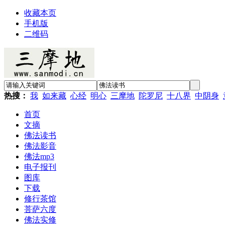
收藏本页
手机版
二维码
热搜：
我
如来藏
心经
明心
三摩地
陀罗尼
十八界
中阴身
首页
文摘
佛法读书
佛法影音
佛法mp3
电子报刊
图库
下载
修行茶馆
菩萨六度
佛法实修