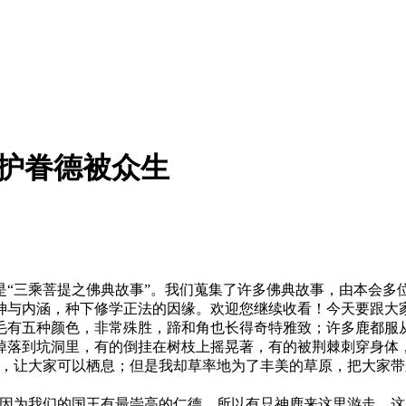
慧护眷德被众生
三乘菩提之佛典故事”。我们蒐集了许多佛典故事，由本会多
神与内涵，种下修学正法的因缘。欢迎您继续收看！今天要跟大
有五种颜色，非常殊胜，蹄和角也长得奇特雅致；许多鹿都服从
掉落到坑洞里，有的倒挂在树枝上摇晃著，有的被荆棘刺穿身体
方，让大家可以栖息；但是我却草率地为了丰美的草原，把大家带
为我们的国王有最崇高的仁德，所以有只神鹿来这里游走，这