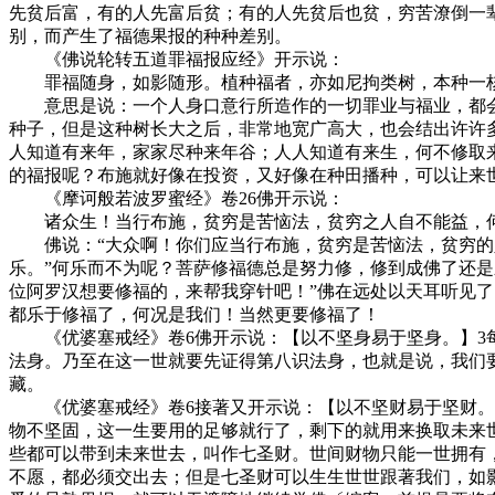
先贫后富，有的人先富后贫；有的人先贫后也贫，穷苦潦倒一
别，而产生了福德果报的种种差别。
《佛说轮转五道罪福报应经》开示说：
罪福随身，如影随形。植种福者，亦如尼拘类树，本种一核
意思是说：一个人身口意行所造作的一切罪业与福业，都会
种子，但是这种树长大之后，非常地宽广高大，也会结出许许
人知道有来年，家家尽种来年谷；人人知道有来生，何不修取
的福报呢？布施就好像在投资，又好像在种田播种，可以让来
《摩诃般若波罗蜜经》卷26佛开示说：
诸众生！当行布施，贫穷是苦恼法，贫穷之人自不能益，何
佛说：“大众啊！你们应当行布施，贫穷是苦恼法，贫穷的人
乐。”何乐而不为呢？菩萨修福德总是努力修，修到成佛了还
位阿罗汉想要修福的，来帮我穿针吧！”佛在远处以天耳听见了
都乐于修福了，何况是我们！当然更要修福了！
《优婆塞戒经》卷6佛开示说：【以不坚身易于坚身。】3每
法身。乃至在这一世就要先证得第八识法身，也就是说，我们
藏。
《优婆塞戒经》卷6接著又开示说：【以不坚财易于坚财。】
物不坚固，这一生要用的足够就行了，剩下的就用来换取未来
些都可以带到未来世去，叫作七圣财。世间财物只能一世拥有
不愿，都必须交出去；但是七圣财可以生生世世跟著我们，如