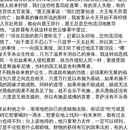
逢猎人前来狩猎，我们这些牲畜四处逃窜，有的亲人失散，有的
宫供太官发落。”鹿王接著说：“我们想要知道，大王每天所需
的伤亡；如果真的像你所说的那样，我发誓从今天开始不再狩猎
鹿入宫赴死前，都会向鹿王辞行，鹿王总是悲伤流泪地教导
他。”这群鹿每天就这样在愁云惨雾中度过。
吧！”排在后面的那只鹿听见了，赶紧以头叩地，悲伤流泪地
恨了。”由于鹿王不忍心下一只提早一天去赴死，所以第二天一
生的事情，一一向国王禀报。国王听了难过地流下眼泪说：“哪
每天宰杀众生性命，只为了滋养丰润自己的身体。我这样凶恶残
人民：今后如果有人侵犯鹿群，就当作侵犯人民一样，要接受国
就是释迦牟尼佛，当时的国王就是舍利弗尊者。
世不顾身命来救护众生，而成就布施的功德；必须累积无量的福
因为六度之间息息相关，六度万行是以布施为基础，如果布施不
戒的因缘才能成熟。同样的道理，如果布施不能成就，瞋就无法
对愚痴的因果不能具足了知，就不会乐于布施，表示愚痴还没有
，六度是互相含摄的。所以布施是成佛的首要，菩萨没有不乐善
从利他之中，渐渐地把自己的贪瞋痴去除。俗话说“吃亏就是
只鸡它想要喝到一滴水，想要在地上找到一粒米来吃，都有过去
力也得不到；分上该他得的，他只要努力去作，一定可以得到。
可是不论投资什么都赔钱。财物的获得有它的因果法则，有的人