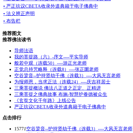
• 严正抗议CBETA收录外道典籍于电子佛典中
• 法义辨正声明
• 布告栏
推荐图文
推荐佛法读书
导师法语
我的菩提路（六）-序文----平实导师
般若中观（连载50）----游正光老师
正觉总持咒略释（连载8）----张正圜老师
空谷跫音--护持贤劫千佛（连载3）----大风无言老师
为报师恩，当求正法（连载24）----庆吉祥居士
三乘菩提概说 佛法八正道之正定、正精进
三乘菩提之佛典故事 布施-智慧护眷德被众生
《玄奘文化千年路》上线公告
严正抗议CBETA收录外道典籍于电子佛典中
点击排行
1577
1
空谷跫音--护持贤劫千佛（连载3）----大风无言老师