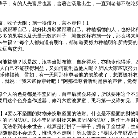
辈子；有的人先富后也富，含著金汤匙出生，一直到老都不愁吃
，收子无限；施一得倍万，言不虚也！1
紧跟著自己，就好比身影紧跟著自己。种植福德的人，也好比种
多多的果实以及无量无数的种子；就像这样布施一分，那么将来
来生福？”每个人都知道有明年，都知道要努力种植明年所需要
世远离贫穷。
能益他？以是故，汝等当勤布施，自身得乐，亦能令他得乐。2
自己不能获得利益，又如何能利益他人呢？所以大家应该努力
是乐修福德。譬如，有一天阿那律尊者他的袈裟破了，想要缝补衣
，就说：“我来帮你穿针吧！”阿那律尊者听到是佛的声音，觉得奇
个人的色身都是不坚固的，百年后就会坏掉，所以要用这个不
要用这个色身当作道器，修习六度波罗蜜，熏习第一义谛知见，
4要以不坚固的财物来换取坚固的法财。什么是不坚固的财物
世的坚固法财。以不坚固的财物来换取坚固的法财，叫作七圣财
，无法带到未来世去，就算是打拼了一辈子，拥有了全世界，生
影随形都不会遗失，谁也抢不走啊！所以佛说：“要以不坚财易于