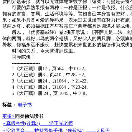
爱的异熟果报，就可以无遮障地继续学佛〔编案：前提是要将
可爱的异熟果报有两种：一种是正报，一种是依报。什么是
拥有的财富、眷属、生活环境等等。譬如自己本身富有资财，
果；如果不具备可爱的异熟果，表示过去世没有在努力行布施
慧两足尊，必须福德庄严与智慧庄严两者都具足圆满才能成佛
所以，《优婆塞戒经》卷2佛开示说：【菩萨具足二法，能自
体的两面，就好比鸟的两个翅膀，又好比人的两只脚，必须旗
补救，修福永远不嫌晚，赶快去累积来世更多的福德作为成佛
时间的关系，今天就讲到这里。
阿弥陀佛！
-------------------
1《大正藏》册17，页564，中19-22。
2《大正藏》册8，页410，中28-下2。
3《大正藏》册24，页1064，下21-22。
4《大正藏》册24，页1064，下23-24。
5《大正藏》册 24，页 1045，中 7-8。
标签：
电子书
更多
>
同类佛法读书
• 真假空性(连载7)——游正光老师
• 空谷跫音——护持贤劫千佛（连载54）——大风无