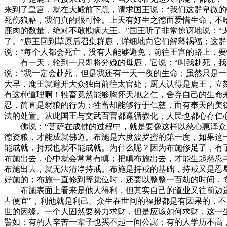
来到了皇宫，就在大殿前下跪，请求国王说：“我们这群卑微
死伤狼藉，我们真的很可怜。上天有好生之德而爱惜生命，不
鹿肉的数量，绝对不敢欺瞒大王。”国王听了非常惊讶地说：
了。”鹿王回到草原后召集群鹿，详细地向它们解释祸福；这
说：“每个人都会死亡，没有人能够避免，前往王宫的路上，
有一天，轮到一只即将分娩的母鹿，它说：“叫我赴死，我不
说：“我一定会赴死，但是我还有一天一夜的生命；虽然只是
大早，鹿王就避开大众独自前往太官处；厨人认得是鹿王，立刻
有这种道理啊！牲畜竟然能够胸怀天地之仁，舍弃自己的生命
忍，简直是豺狼的行为；牲畜却能够行于仁慈，而有奉天的美
法的处置。从此国王与文武百官都遵循教化，人民也都心存仁
佛说：“菩萨在成佛的过程中，就是要像这样以慈心惠泽众生
德资粮，才能成就佛道。布施是六度波罗蜜的第一度，如果这
能成就，持戒也就不能成就。为什么呢？因为布施修足了，有
布施出去，心中就会常常有瞋；把瞋布施出去，才能生起慈忍
布施出去，就无法清净持戒。布施是持戒的基础，持戒又是忍
好施的；布施一直修到等觉位时，还要以整整一百劫的时间，
布施表面上看来是他人得利，但其实自己的道业又往前迈进了
占便宜”，利他就是利己。众生在世间的福报都是有因果的，
世的因缘。一个人固然要努力求财，但是应该如何求财，这一
譬如：有的人辛苦一辈子也买不起一间公寓；有的人学历不高