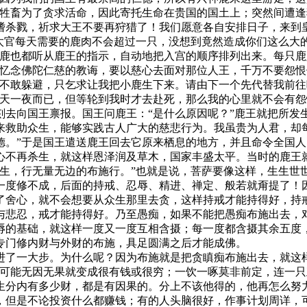
的牲畜为了贪求活命，因此寄托生命在贵国的国土上；突然间遭
嗜杀戮，祈求大王不要再狩猎了！我们愿意各自安排日子，来到皇
“太官每天需要的鹿肉不会超过一只，没想到竟然造成你们这么大
群鹿也都听从鹿王的指示，自动地把入宫的顺序排列出来。每只
要忆念佛陀仁慈的教诲，要以慈心去面对那位人王，千万不要怨恨
敢躲避，只乞求让我把小鹿生下来。请由下一个先代替我前往
一天一夜而已，但等轮到我时才去赴死，那么我的心里就不会有怨
去向国王禀报。国王问鹿王：“是什么原因呢？”鹿王就把所发
来救助众生，能够实践古人广大的慈悲行为。我虽贵为人君，却
德。”于是国王遣送鹿王回去它原来栖息的地方，并且命令全国
心不再杀生，就这样恩泽润及草木，国家丰盛太平。当时的鹿王
，行无量无边的布施行。”也就是说，菩萨要像这样，生生世
一度修不成，后面的持戒、忍辱、精进、禅定、般若就甭提了！
了舍心，就不会想要从众生那里去贪，这样持戒才能持得好，持
与悲忍，戒才能持得好。乃至愚痴，如果不能把愚痴布施出去，
辱的基础，就这样一度又一度互相含摄；每一度都含摄其余五度
专门修内财与外财的布施，具足圆满之后才能成佛。
一大步。为什么呢？因为布施就是把贪瞋痴布施出去，就这样
不可能无因无果就变成很有钱或很穷；一饮一啄莫非前定，连一
生分内有多少财，都是有因果的。分上不该他得的，他再怎么努
，但是不论投资什么都赚钱；有的人头脑很好，作事计划周详，