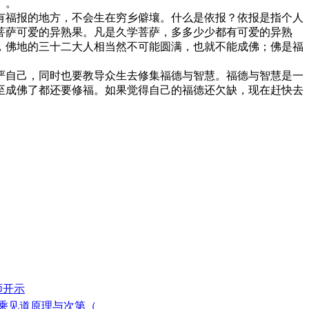
〕。
福报的地方，不会生在穷乡僻壤。什么是依报？依报是指个人
菩萨可爱的异熟果。凡是久学菩萨，多多少少都有可爱的异熟
，佛地的三十二大人相当然不可能圆满，也就不能成佛；佛是福
严自己，同时也要教导众生去修集福德与智慧。福德与智慧是一
至成佛了都还要修福。如果觉得自己的福德还欠缺，现在赶快去
师开示
三乘见道原理与次第（