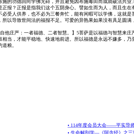
布施的功德回向学佛无碍，并且避免因布施毒田而成就破法共业
正报？正报是指我们这个五阴身心。譬如生而为人，而且生在有
不必受人供养，也不必为三餐奔忙，能有闲暇可以学佛，这就是
，所以导致世间法的福报不足。可爱的异熟果如果没有具足圆满
。
他庄严：一者福德、二者智慧。】5菩萨是以福德与智慧来庄
鼓相当，才能平稳地、快速地前进。所以福德是永远不嫌多，乃
的道粮。
• 114年度会员大会——平实导
• 生命解剖学—《阿含经》之