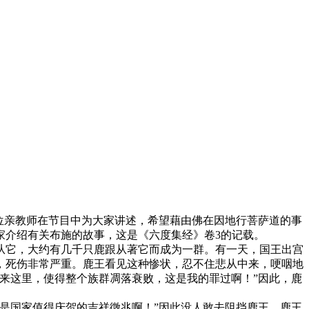
位亲教师在节目中为大家讲述，希望藉由佛在因地行菩萨道的事
家介绍有关布施的故事，这是《六度集经》卷3的记载。
它，大约有几千只鹿跟从著它而成为一群。有一天，国王出宫
，死伤非常严重。鹿王看见这种惨状，忍不住悲从中来，哽咽地
来这里，使得整个族群凋落衰败，这是我的罪过啊！”因此，鹿
是国家值得庆贺的吉祥徵兆啊！”因此没人敢去阻挡鹿王。鹿王