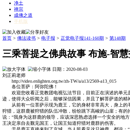
净土
禅宗
成佛之道
手机版
首页
>
佛法读书
>
电子报
>
正觉电子报141-160期
>
第148期
三乘菩提之佛典故事 布施-智
日期：2020-08-03
刘正莉老师
http://video.enlighten.org.tw/zh-TW/a/a13/2569-a13_015
各位菩萨：阿弥陀佛！
欢迎您收看正觉教团电视弘法节目，目前正在演述的单元是“
迹，使得大众听闻之后，能够深信因果，并且了解菩萨道的精
从前有一位菩萨示现为鹿王，它的身材非常高大，身上的毛
狩猎，这群鹿被狩猎的队伍冲散，纷纷跳下高峻的山崖；有的
说：“我身为这群鹿的领导，应该深思熟虑选择一个安全的地
王决定亲自去觐见国王，让国王知道狩猎对鹿群的伤害。
于是鹿王直接来到了京城，当人民看见这只神鹿，都说：“因