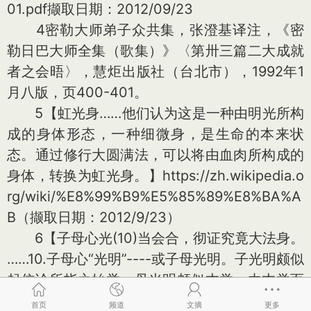
01.pdf撷取日期：2012/09/23
4密勒大师弟子众共集，张澄基译注，《密
勒日巴大师全集（歌集）》〈第卅三篇二大成就
者之会晤〉，慧炬出版社（台北市），1992年1
月八版，页400-401。
5【虹光身……他们认为这是一种由明光所构
成的身体形态，一种细微身，是生命的本来状
态。通过修行大圆满法，可以将由血肉所构成的
身体，转换为虹光身。】https://zh.wikipedia.o
rg/wiki/%E8%99%B9%E5%85%89%E8%BA%A
B（撷取日期：2012/9/23）
6【子母心光(10)当会合，彻证究竟大法身。
……10.子母心“光明”----或子母光明。子光明颇似
起信论所指之始觉，母光明颇似本觉。由本觉而
生始觉，始觉经扩大缎练而与本觉合，名为妙
首页
频道
文摘
更多