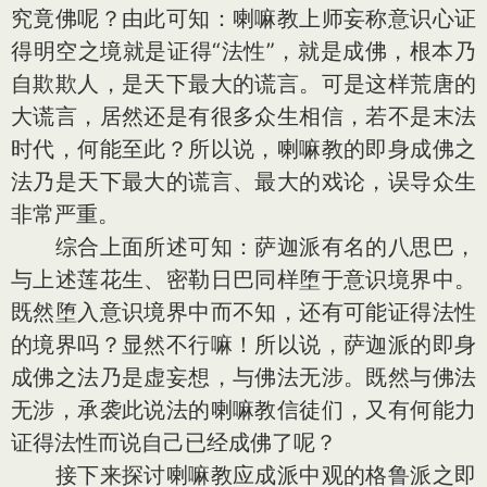
究竟佛呢？由此可知：喇嘛教上师妄称意识心证
得明空之境就是证得“法性”，就是成佛，根本乃
自欺欺人，是天下最大的谎言。可是这样荒唐的
大谎言，居然还是有很多众生相信，若不是末法
时代，何能至此？所以说，喇嘛教的即身成佛之
法乃是天下最大的谎言、最大的戏论，误导众生
非常严重。
综合上面所述可知：萨迦派有名的八思巴，
与上述莲花生、密勒日巴同样堕于意识境界中。
既然堕入意识境界中而不知，还有可能证得法性
的境界吗？显然不行嘛！所以说，萨迦派的即身
成佛之法乃是虚妄想，与佛法无涉。既然与佛法
无涉，承袭此说法的喇嘛教信徒们，又有何能力
证得法性而说自己已经成佛了呢？
接下来探讨喇嘛教应成派中观的格鲁派之即