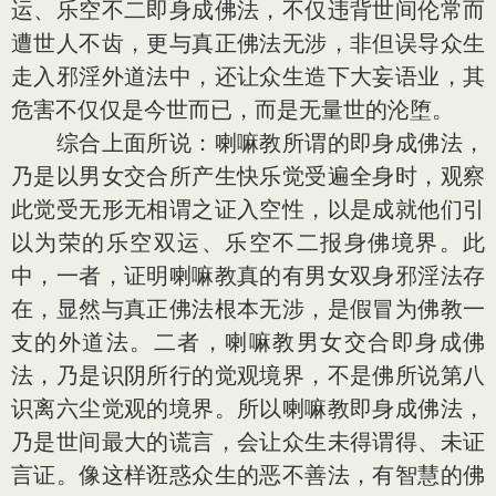
运、乐空不二即身成佛法，不仅违背世间伦常而
遭世人不齿，更与真正佛法无涉，非但误导众生
走入邪淫外道法中，还让众生造下大妄语业，其
危害不仅仅是今世而已，而是无量世的沦堕。
综合上面所说：喇嘛教所谓的即身成佛法，
乃是以男女交合所产生快乐觉受遍全身时，观察
此觉受无形无相谓之证入空性，以是成就他们引
以为荣的乐空双运、乐空不二报身佛境界。此
中，一者，证明喇嘛教真的有男女双身邪淫法存
在，显然与真正佛法根本无涉，是假冒为佛教一
支的外道法。二者，喇嘛教男女交合即身成佛
法，乃是识阴所行的觉观境界，不是佛所说第八
识离六尘觉观的境界。所以喇嘛教即身成佛法，
乃是世间最大的谎言，会让众生未得谓得、未证
言证。像这样诳惑众生的恶不善法，有智慧的佛