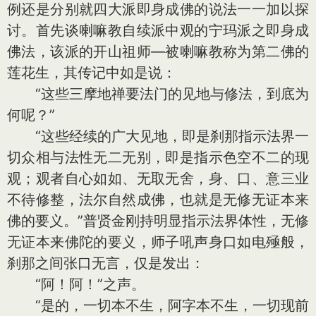
例还是分别就四大派即身成佛的说法一一加以探
讨。首先谈喇嘛教自续派中观的宁玛派之即身成
佛法，该派的开山祖师—被喇嘛教称为第二佛的
莲花生，其传记中如是说：
“这些三摩地禅要法门的见地与修法，到底为
何呢？”
“这些经续的广大见地，即是刹那指示法界一
切众相与法性无二无别，即是指示色空不二的现
观；观者自心如如、无取无舍，身、口、意三业
不待修整，法尔自然成佛，也就是无修无证本来
佛的要义。”普贤金刚持明显指示法界体性，无修
无证本来佛陀的要义，师子吼声身口如电殛般，
刹那之间张口无言，仅是发出：
“阿！阿！”之声。
“是的，一切本不生，阿字本不生，一切现前