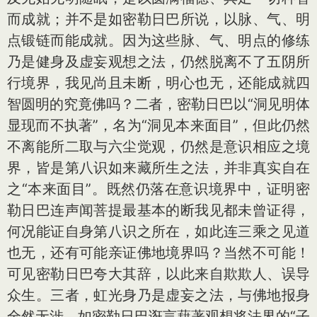
而成就；并不是如密勒日巴所说，以脉、气、明
点锻链而能成就。因为这些脉、气、明点的修练
乃是健身及虚妄观想之法，仍然脱离不了五阴所
行境界，我见尚且未断，明心也无，还能成就四
智圆明的究竟佛吗？二者，密勒日巴以“洞见明体
显现而不执著”，名为“洞见本来面目”，但此仍然
不离能所二取与六尘觉观，仍然是意识相应之境
界，皆是第八识如来藏所生之法，并非真实自在
之“本来面目”。既然仍落在意识境界中，证明密
勒日巴连声闻菩提最基本的断我见都未曾证得，
何况能证自身第八识之所在，如此连三乘之见道
也无，还有可能亲证佛地境界吗？当然不可能！
可见密勒日巴夸大其辞，以此来自欺欺人、误导
众生。三者，虹光身乃是虚妄之法，与佛地报身
全然无涉。如密勒日巴诳言藉著观想将法界的“子