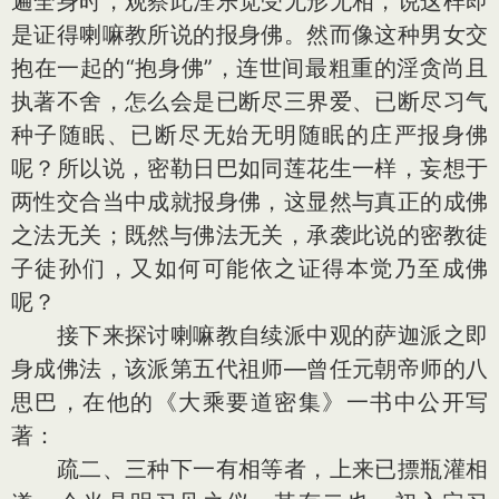
遍全身时，观察此淫乐觉受无形无相，说这样即
是证得喇嘛教所说的报身佛。然而像这种男女交
抱在一起的“抱身佛”，连世间最粗重的淫贪尚且
执著不舍，怎么会是已断尽三界爱、已断尽习气
种子随眠、已断尽无始无明随眠的庄严报身佛
呢？所以说，密勒日巴如同莲花生一样，妄想于
两性交合当中成就报身佛，这显然与真正的成佛
之法无关；既然与佛法无关，承袭此说的密教徒
子徒孙们，又如何可能依之证得本觉乃至成佛
呢？
接下来探讨喇嘛教自续派中观的萨迦派之即
身成佛法，该派第五代祖师—曾任元朝帝师的八
思巴，在他的《大乘要道密集》一书中公开写
著：
疏二、三种下一有相等者，上来已摽瓶灌相