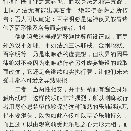
行者忏悔罪业之意涵也。而双身法之邪淫荒谬，
世间万法无有能出其右者，绝非佛菩萨之所传
者；吾人可以确定：百字明必是鬼神夜叉假冒诸
佛菩萨形像及名号而妄传者。14
像喇嘛教这样规避释迦世尊所设正戒，而另
外施设不如理、不如法的三昧耶戒、金刚地狱、
百字明等，乃是喇嘛教的虚妄想，但法界的因果
律绝对不会因为喇嘛教行者另外虚妄施设的戒取
而改变，它还是会继续如实执行著，让他们未来
受非常不可爱之异熟果报。
二者，当两性相交，并于射精而有遍全身乐
触出现时，这样的乐触非常强烈，所以喇嘛教行
者用尽心思希望能够保持这种强烈的乐触继续现
起不要消失，以为如此不仅可以享受乐触持久，
而且还可以由观察领受此乐触之心无形无相，而