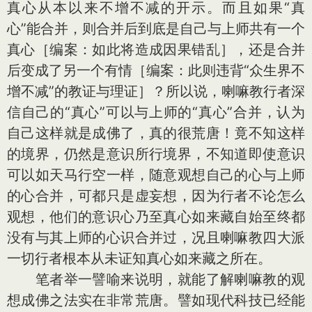
真心从本以来不增不减的开示。而且如果“真
心”能合并，则合并后到底是自己与上师共有一个
真心［编案：如此将造成因果错乱］，还是合并
后变成了另一个有情［编案：此则违背“众生界不
增不减”的教证与理证］？所以说，喇嘛教行者深
信自己的“真心”可以与上师的“真心”合并，认为
自己这样就是成佛了，真的很荒唐！竟不知这样
的境界，仍然是意识所行境界，不知道即使意识
可以如天马行空一样，随意观想自己的心与上师
的心合并，可都只是虚妄想，因为行者不论怎么
观想，他们的意识心乃至真心如来藏自始至终都
没有与其上师的心识合并过，况且喇嘛教四大派
一切行者根本从未证知真心如来藏之所在。
笔者举一譬喻来说明，就能了解喇嘛教的观
想成佛之法实在非常荒唐。譬如现代科技已经能