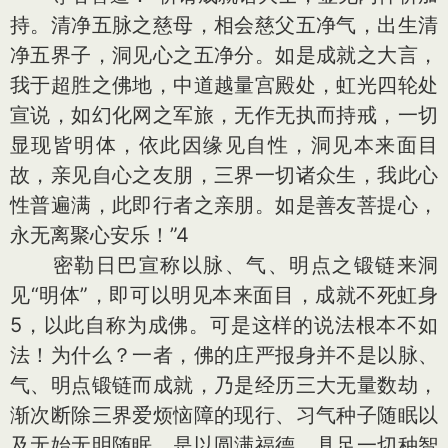
持。清净五脉之慈母，相会慈父五净气，出生清
净五界子，洞见心之五净分。如是成就之大言，
我于超胜之佛地，中道越量宫殿处，虹光四轮处
宣说，如幻化网之军旅，无作无执而持戒，一切
显现皆明体，依此因缘见自性，洞见本来面目
故，亲见自心之友朋，三界一切诸众生，我此心
性普遍满，此即行者之亲朋。如是善友菩提心，
永无离聚心安乐！”4
密勒日巴宣称以脉、气、明点之锻链来洞
见“明体”，即可以明见本来面目，成就不死虹身
5，以此自称为成佛。可是这样的说法根本不如
法！为什么？一者，佛的庄严报身并不是以脉、
气、明点锻链而成就，乃是经历三大无量数劫，
渐次断除三界爱烦恼障的现行、习气种子随眠以
及无始无明随眠，是以圆满福德、具足一切种智