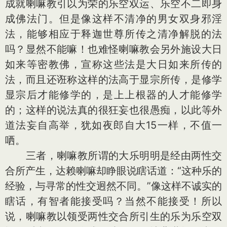
成就喇嘛教引以为荣的乐空双运、乐空不二即身
成佛法门。但是像这样不清净的男女双身邪淫
法，能够相应于释迦世尊所传之清净解脱的法
吗？显然不能嘛！也难怪喇嘛教会另外施设大日
如来等密教佛，宣称这些法是大日如来所传的
法，而且还诳称这样的法高于显宗所传，是修学
显宗后才能修学的，是上上根器的人才能修学
的；这样的说法真的很狂妄也很愚痴，以此等外
道法妄自高举，犹如夜郎自大15一样，不值一
哂。
三者，喇嘛教所谓的大乐明明是经由两性交
合所产生，达赖喇嘛却睁眼说瞎话道：“这种乐的
经验，与寻常的性交迥然不同。”像这样不诚实的
瞎话，有智者能接受吗？当然不能接受！所以
说，喇嘛教以领受两性交合所引生的乐为乐空双