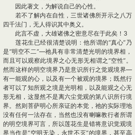
因此著文，为解说自己的心性。
若不了解内在自性，三世诸佛所开示之八万
四千法门，无人得识其中奥义。
此言不虚，大雄诸佛之密意尽在于此矣！3
莲花生已经很清楚说明：他所谓的“真心”乃
是“明空不二”—祂具有非常清楚光明的境界相，
而且可以观察此境界之心无形无相谓之“空性”。
然而这样的明空境界乃是意识所行之觉观境界—
有一能观的心，以及有一个被观的境界；既然行
者可以了知所观之境是光明相，以及能观之心无
形无相，这显然不是离六尘觉观的第八识所行境
界。然则菩萨明心所亲证的本觉，祂的实际理地
没有任何一法存在，当然也没有喇嘛教行者所谓
的明空境界可言，所以莲花生是错将意识觉观境
界当作是“空明无染，永世不灭”的境界，甚至高