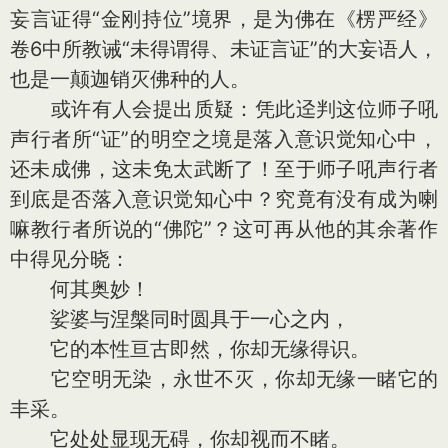
妄言证得“金刚持位”境界，是为佛在《楞严经》
卷6中所教诫“未得谓得、未证言证”的大妄语人，
也是一颠迦销灭佛种的人。
或许有人会提出质疑：凭此迳判这位师子吼
声行者所“证”的明空之境是落入意识觉知心中，
还未成佛，这未免太武断了！至于师子吼声行者
到底是否落入意识觉知心中？究竟有没有成为喇
嘛教行者所说的“佛陀”？这可再从他的其余著作
中得见分晓：
何其奥妙！
娑婆与涅槃同时圆具于一心之内，
它的本性亘古即然，你却无缘得识。
它空明无染，永世不灭，你却无缘一睹它的
丰采。
它处处显现无碍，你却视而不睹。