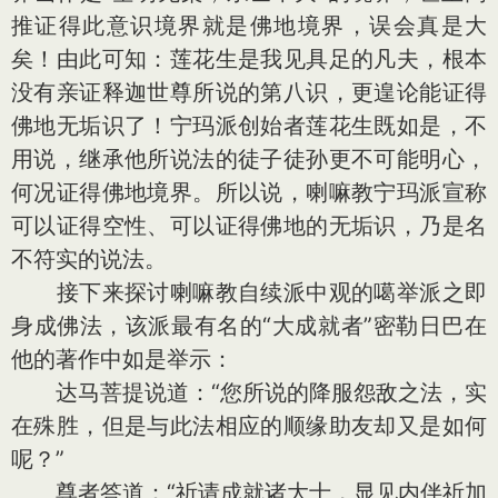
推证得此意识境界就是佛地境界，误会真是大
矣！由此可知：莲花生是我见具足的凡夫，根本
没有亲证释迦世尊所说的第八识，更遑论能证得
佛地无垢识了！宁玛派创始者莲花生既如是，不
用说，继承他所说法的徒子徒孙更不可能明心，
何况证得佛地境界。所以说，喇嘛教宁玛派宣称
可以证得空性、可以证得佛地的无垢识，乃是名
不符实的说法。
接下来探讨喇嘛教自续派中观的噶举派之即
身成佛法，该派最有名的“大成就者”密勒日巴在
他的著作中如是举示：
达马菩提说道：“您所说的降服怨敌之法，实
在殊胜，但是与此法相应的顺缘助友却又是如何
呢？”
尊者答道：“祈请成就诸大士，显见内伴祈加