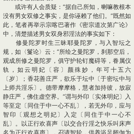
或许有人会质疑：“据自己所知，喇嘛教根本
没有男女双修之事实，是你诬赖了他们。”既然如
此，笔者再举示宗喀巴著作《密宗道次第广论》
中，清楚描述男女双身邪淫法的事实如下：
修曼陀罗时生三昧耶曼陀罗，与入智坛之
规，如〈鬘论〉云：“所绘之曼陀罗，刹那空后，
观成所修之曼陀罗，俱守护轮钉魔碍等，眷属仪
轨，如云明妃〔容〕颜殊妙，年可十五六
〔岁〕；香花善庄严，欲乐于坛中〔于密坛中与
上师共淫乐〕。德带摩摩格，慧者加持彼，放寂
静庄严，佛住虚空界。”谓与外印〔实体明妃〕入
等至定〔同住于中一心不乱〕，若无外印，应与
智印〔观想之明妃〕入定〔同住于中一心不
乱〕。以正行欢喜声〔以交合行淫之快乐叫床声
名为正行欢喜声〕，召请智轮，供养浴足阏伽为