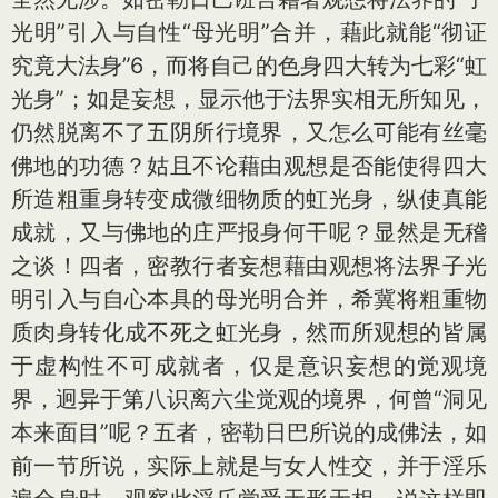
光明”引入与自性“母光明”合并，藉此就能“彻证
究竟大法身”6，而将自己的色身四大转为七彩“虹
光身”；如是妄想，显示他于法界实相无所知见，
仍然脱离不了五阴所行境界，又怎么可能有丝毫
佛地的功德？姑且不论藉由观想是否能使得四大
所造粗重身转变成微细物质的虹光身，纵使真能
成就，又与佛地的庄严报身何干呢？显然是无稽
之谈！四者，密教行者妄想藉由观想将法界子光
明引入与自心本具的母光明合并，希冀将粗重物
质肉身转化成不死之虹光身，然而所观想的皆属
于虚构性不可成就者，仅是意识妄想的觉观境
界，迥异于第八识离六尘觉观的境界，何曾“洞见
本来面目”呢？五者，密勒日巴所说的成佛法，如
前一节所说，实际上就是与女人性交，并于淫乐