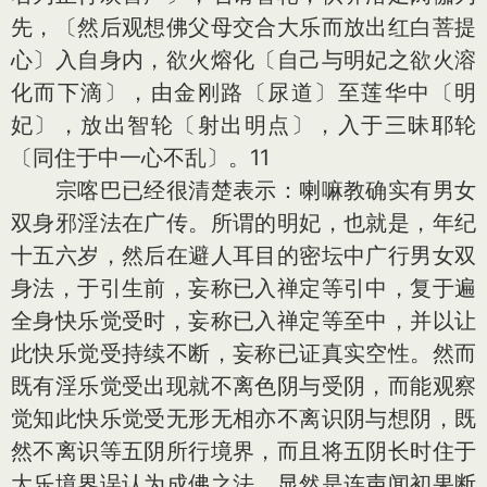
先，〔然后观想佛父母交合大乐而放出红白菩提
心〕入自身内，欲火熔化〔自己与明妃之欲火溶
化而下滴〕，由金刚路〔尿道〕至莲华中〔明
妃〕，放出智轮〔射出明点〕，入于三昧耶轮
〔同住于中一心不乱〕。11
宗喀巴已经很清楚表示：喇嘛教确实有男女
双身邪淫法在广传。所谓的明妃，也就是，年纪
十五六岁，然后在避人耳目的密坛中广行男女双
身法，于引生前，妄称已入禅定等引中，复于遍
全身快乐觉受时，妄称已入禅定等至中，并以让
此快乐觉受持续不断，妄称已证真实空性。然而
既有淫乐觉受出现就不离色阴与受阴，而能观察
觉知此快乐觉受无形无相亦不离识阴与想阴，既
然不离识等五阴所行境界，而且将五阴长时住于
大乐境界误认为成佛之法，显然是连声闻初果断