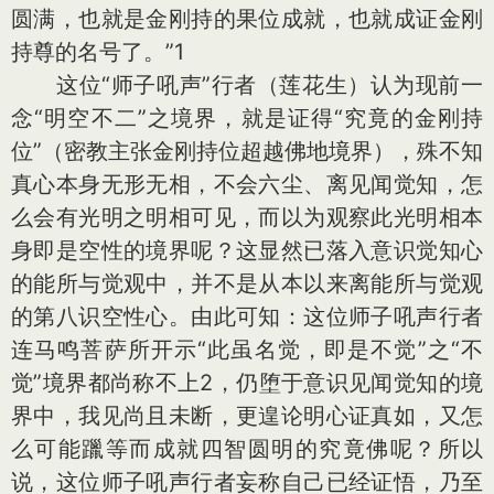
圆满，也就是金刚持的果位成就，也就成证金刚
持尊的名号了。”1
这位“师子吼声”行者（莲花生）认为现前一
念“明空不二”之境界，就是证得“究竟的金刚持
位”（密教主张金刚持位超越佛地境界），殊不知
真心本身无形无相，不会六尘、离见闻觉知，怎
么会有光明之明相可见，而以为观察此光明相本
身即是空性的境界呢？这显然已落入意识觉知心
的能所与觉观中，并不是从本以来离能所与觉观
的第八识空性心。由此可知：这位师子吼声行者
连马鸣菩萨所开示“此虽名觉，即是不觉”之“不
觉”境界都尚称不上2，仍堕于意识见闻觉知的境
界中，我见尚且未断，更遑论明心证真如，又怎
么可能躐等而成就四智圆明的究竟佛呢？所以
说，这位师子吼声行者妄称自己已经证悟，乃至