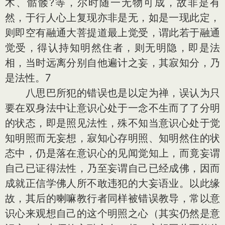
木、骷髅?等，尔时随一无物可成，故非是有
然，于行人心上复现亦非是无，如是一现此定，
则即空有融通大菩提道最上觉受，谓此若于融通
觉受，得认持知明然住者，则无明隐，即是法
相，当时远离分别自他遍计之妄，其寂知分，乃
是法性。7
八思巴所犯的错误也是以定为禅，误认为只
要在双身法中让意识心处于一念不生而了了分明
的状态，即是照见法性，殊不知当意识心处于觉
知明照而无妄想，寂知心存明照、知明然住的状
态中，仍是落在意识心的见闻觉知上，而竟妄谓
自己已证得法性，乃至妄谓自己已经成佛，因而
成就正信学佛人所不敢违犯的大妄语业。以此缘
故，其后的喇嘛教行者同样被错误教导，常以意
识心来观想自己的这个明照之心（其实仍然是意