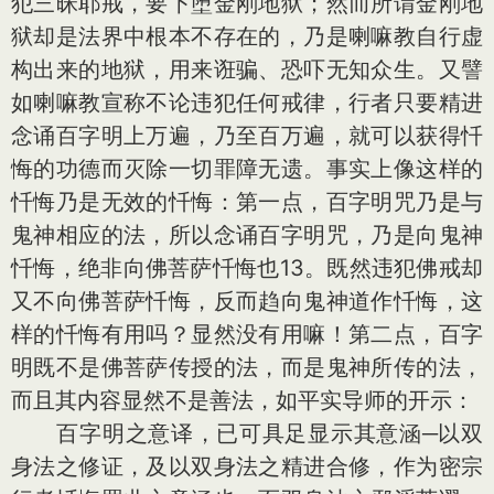
犯三昧耶戒，要下堕金刚地狱；然而所谓金刚地
狱却是法界中根本不存在的，乃是喇嘛教自行虚
构出来的地狱，用来诳骗、恐吓无知众生。又譬
如喇嘛教宣称不论违犯任何戒律，行者只要精进
念诵百字明上万遍，乃至百万遍，就可以获得忏
悔的功德而灭除一切罪障无遗。事实上像这样的
忏悔乃是无效的忏悔：第一点，百字明咒乃是与
鬼神相应的法，所以念诵百字明咒，乃是向鬼神
忏悔，绝非向佛菩萨忏悔也13。既然违犯佛戒却
又不向佛菩萨忏悔，反而趋向鬼神道作忏悔，这
样的忏悔有用吗？显然没有用嘛！第二点，百字
明既不是佛菩萨传授的法，而是鬼神所传的法，
而且其内容显然不是善法，如平实导师的开示：
百字明之意译，已可具足显示其意涵─以双
身法之修证，及以双身法之精进合修，作为密宗