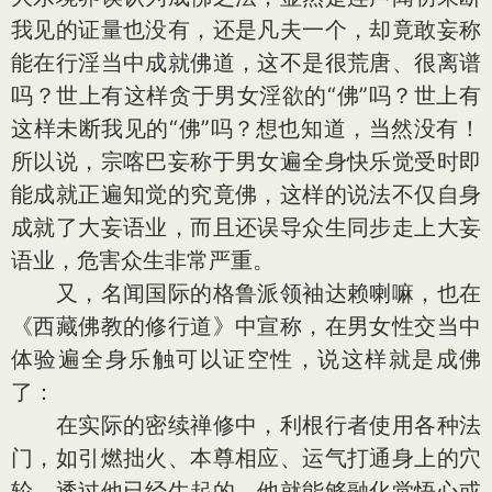
我见的证量也没有，还是凡夫一个，却竟敢妄称
能在行淫当中成就佛道，这不是很荒唐、很离谱
吗？世上有这样贪于男女淫欲的“佛”吗？世上有
这样未断我见的“佛”吗？想也知道，当然没有！
所以说，宗喀巴妄称于男女遍全身快乐觉受时即
能成就正遍知觉的究竟佛，这样的说法不仅自身
成就了大妄语业，而且还误导众生同步走上大妄
语业，危害众生非常严重。
又，名闻国际的格鲁派领袖达赖喇嘛，也在
《西藏佛教的修行道》中宣称，在男女性交当中
体验遍全身乐触可以证空性，说这样就是成佛
了：
在实际的密续禅修中，利根行者使用各种法
门，如引燃拙火、本尊相应、运气打通身上的穴
轮。透过他已经生起的，他就能够融化觉悟心或