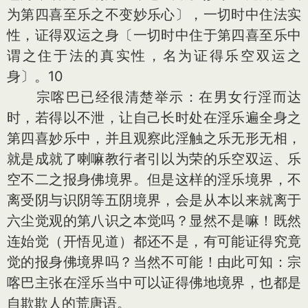
为第四喜至乐之不变妙乐心〕，一切时中住法实
性，证得双运之身〔一切时中住于第四喜至乐中
谓之住于法的真实性，名为证得乐空双运之
身〕。10
宗喀巴已经很清楚举示：在男女行淫而达
时，若得以不泄，让自己长时处在淫乐遍全身之
第四喜妙乐中，并且观察此淫触之乐无形无相，
就是成就了喇嘛教行者引以为荣的乐空双运、乐
空不二之报身佛境界。但是这样的淫乐境界，不
离受阴与识阴等五阴境界，会是从本以来就离于
六尘觉观的第八识之本觉吗？显然不是嘛！既然
连始觉（开悟见道）都还不是，有可能证得究竟
觉的报身佛境界吗？当然不可能！由此可知：宗
喀巴主张在淫乐当中可以证得佛地境界，也都是
自欺欺人的荒唐语。