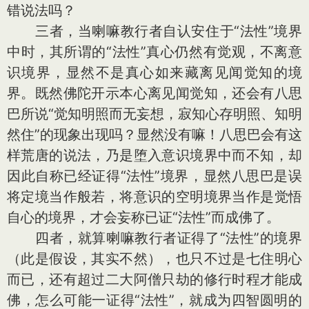
错说法吗？
三者，当喇嘛教行者自认安住于“法性”境界
中时，其所谓的“法性”真心仍然有觉观，不离意
识境界，显然不是真心如来藏离见闻觉知的境
界。既然佛陀开示本心离见闻觉知，还会有八思
巴所说“觉知明照而无妄想，寂知心存明照、知明
然住”的现象出现吗？显然没有嘛！八思巴会有这
样荒唐的说法，乃是堕入意识境界中而不知，却
因此自称已经证得“法性”境界，显然八思巴是误
将定境当作般若，将意识的空明境界当作是觉悟
自心的境界，才会妄称已证“法性”而成佛了。
四者，就算喇嘛教行者证得了“法性”的境界
（此是假设，其实不然），也只不过是七住明心
而已，还有超过二大阿僧只劫的修行时程才能成
佛，怎么可能一证得“法性”，就成为四智圆明的