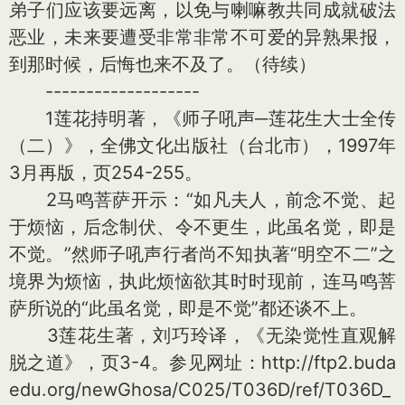
弟子们应该要远离，以免与喇嘛教共同成就破法
恶业，未来要遭受非常非常不可爱的异熟果报，
到那时候，后悔也来不及了。（待续）
-------------------
1莲花持明著，《师子吼声─莲花生大士全传
（二）》，全佛文化出版社（台北市），1997年
3月再版，页254-255。
2马鸣菩萨开示：“如凡夫人，前念不觉、起
于烦恼，后念制伏、令不更生，此虽名觉，即是
不觉。”然师子吼声行者尚不知执著“明空不二”之
境界为烦恼，执此烦恼欲其时时现前，连马鸣菩
萨所说的“此虽名觉，即是不觉”都还谈不上。
3莲花生著，刘巧玲译，《无染觉性直观解
脱之道》，页3-4。参见网址：http://ftp2.buda
edu.org/newGhosa/C025/T036D/ref/T036D_