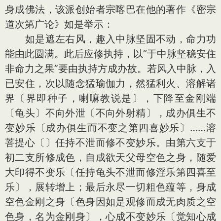
身成佛法，该派创始者宗喀巴在他的著作《密宗
道次第广论》如是举示：
如是遮左右风，趣入中脉坚固不动，命力功
能由此圆满。此后应修执持，以“于中脉坚稳安住
非命力之果”要由执持方成办故。若风入中脉，入
已安住，次以随念猛瑜伽力，然猛利火、溶解诸
界〔界即种子，喇嘛教说是〕，下降至金刚端
〔龟头〕不向外泄〔不向外射精〕，成办俱生不
变妙乐〔成办俱生而不变之第四喜妙乐〕……溶
菩提心〔〕任持不泄而修不变妙乐。由第六支于
初二支所修成色，自成欲天父母空色之身，随爱
大印得不变乐〔任持龟头不泄而修淫乐第四喜至
乐〕，展转增上；最后永尽一切粗色蕴等，身成
空色金刚之身〔色身因如是观修而成无肉质之空
色身，名为金刚身〕，心成不变妙乐〔觉知心成