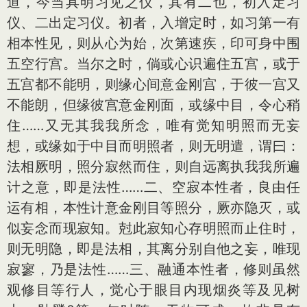
道，今当具明习见之仪，其有二也，初入定习
仪、二出定习仪。初者，入增定时，如习第一有
相本性见，则从心为始，次第速疾，印可身中围
五空行宫。当尔之时，倘或心识遍住五宫，或于
五宫都不能明，则缘心间意金刚宫，于彼一宫又
不能朗，但缘彼宫意金刚面，或缘中目，令心稍
住……又无其我我所念，唯有觉知明照而无妄
想，或缘如于中目而明照者，则无明遣，谓曰：
法相厥明，照分寂然而住，则自远离执我我所遍
计之意，即是法性……二、空寂本性者，良由任
运有相，本性计意金刚目等照分，厥亦隐灭，或
似妄念而现寂知。尅此寂知心存明照而止住时，
则无明隐，即是法相，其离分别自他之妄，唯现
寂寥，乃是法性……三、融通本性者，修则虽然
观修目等行人，觉心于眼目内现烟炎等及见树