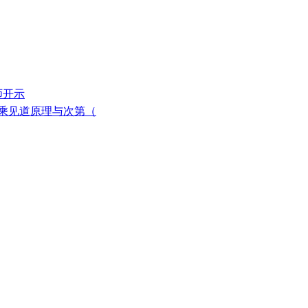
师开示
三乘见道原理与次第（