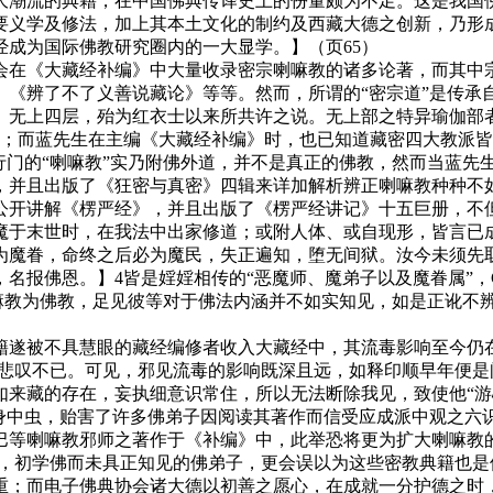
大潮流的典籍，在中国佛典传译史上的份量颇为不足。这是我国
要义学及修法，加上其本土文化的制约及西藏大德之创新，乃形成
成为国际佛教研究圈内的一大显学。】（页65）
在《大藏经补编》中大量收录密宗喇嘛教的诸多论著，而其中宗
、《辨了不了义善说藏论》等等。然而，所谓的“密宗道”是传承
、无上四层，殆为红衣士以来所共许之说。无上部之特异瑜伽部
；而蓝先生在主编《大藏经补编》时，也已知道藏密四大教派皆
行门的“喇嘛教”实乃附佛外道，并不是真正的佛教，然而当蓝先生
，并且出版了《狂密与真密》四辑来详加解析辨正喇嘛教种种不
公开讲解《楞严经》，并且出版了《楞严经讲记》十五巨册，不
魔于末世时，在我法中出家修道；或附人体、或自现形，皆言已
为魔眷，命终之后必为魔民，失正遍知，堕无间狱。汝今未须先
名报佛恩。】4皆是婬婬相传的“恶魔师、魔弟子以及魔眷属”，
喇嘛教为佛教，足见彼等对于佛法内涵并不如实知见，如是正讹不
遂被不具慧眼的藏经编修者收入大藏经中，其流毒影响至今仍在
人悲叹不已。可见，邪见流毒的影响既深且远，如释印顺早年便
如来藏的存在，妄执细意识常住，所以无法断除我见，致使他“游
子身中虫，贻害了许多佛弟子因阅读其著作而信受应成派中观之六
喀巴等喇嘛教邪师之著作于《补编》中，此举恐将更为扩大喇嘛教
，初学佛而未具正知见的佛弟子，更会误以为这些密教典籍也是
重；而电子佛典协会诸大德以初善之愿心，在成就一分护德之时