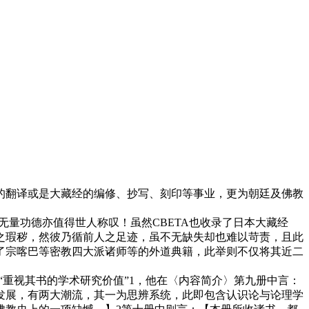
翻译或是大藏经的编修、抄写、刻印等事业，更为朝廷及佛教
。
无量功德亦值得世人称叹！虽然CBETA也收录了日本大藏经
之瑕秽，然彼乃循前人之足迹，虽不无缺失却也难以苛责，且此
录了宗喀巴等密教四大派诸师等的外道典籍，此举则不仅将其近二
“重视其书的学术研究价值”1，他在〈内容简介〉第九册中言：
发展，有两大潮流，其一为思辨系统，此即包含认识论与论理学