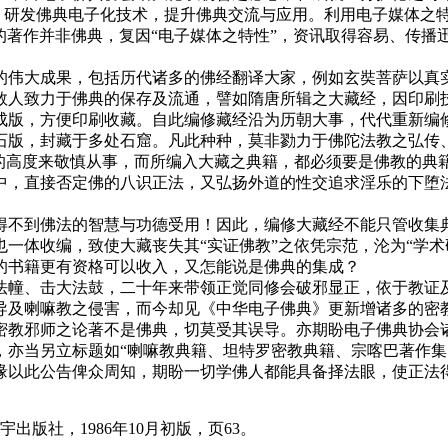
成。研发佛典电子化技术，提升佛典交流与应用。利用电子媒体之
的著作并非佛典，复因“电子媒体之特性”，资讯取得容易、传
。
伟大成果，包括历代诸多的佛经翻译大家，例如玄奘菩萨以真实
数人致力于佛典的保存及流通，譬如隋唐所辑之大藏经，因印刷
成版，方便印刷收藏。自此编修藏经沿为历朝大事，代代重新编
石版，封藏于多处石窟。凡此种种，莫非勠力于佛陀法教之弘传
”的高度来敬慎从事，而所编入大藏之典籍，都必须要是佛教的典
中，直接否定佛的八识正法，又弘扬外道的性交追求淫乐的下堕
不到佛法的智慧与功德受用！因此，编修大藏经不能只管收集典
一体收编，致使大藏丧失其“实证佛教”之依凭宗范，沦为“学术
的书籍更有资格可以收入，又怎能说是佛典的集成？
幢、击大法鼓，二十年来带领正觉同修会破邪显正，依于教证及
导及喇嘛教之侵害，而今却见《中华电子佛典》更新增诸多的密
密教邪师之论著不是佛典，切莫受其误导。亦期盼电子佛典协会
，亦当另立标题如“喇嘛教典籍、坦特罗密教典籍、宗喀巴著作集
缘以此公告俾众周知，期盼一切学佛人都能具备择法眼，使正法
社，1986年10月初版，页63。