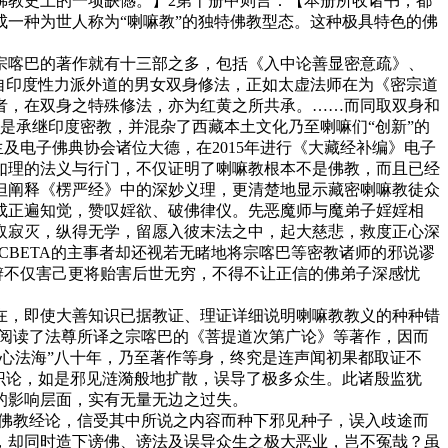
佛教史上的一项缺憾。】2第十册中则言：【本册所收诸书，都
一种为世人称为“喇嘛教”的独特佛教型态。这种极具特色的佛
喀巴的著作就有十三部之多，包括《入中论善显密意疏》、
自印度性力派外道的男女双身修法，正如太虚法师在为《密宗道
者，在双身之特殊修法，亦为红黄之所共承。……而同取双身和
是承继印度密教，并混杂了西藏本土文化乃至喇嘛们“创新”的
及电子佛典协会诸位大德，在2015年进行《大藏经补编》电子
如理的法义与行门，不仅证明了喇嘛教根本不是佛教，而且已经
但阐释《楞严经》中的深妙义理，更清楚地显示藏密喇嘛教徒众
成正遍知觉，赞叹婬欲、破佛律仪。先恶魔师与魔弟子婬婬相
取寂灭，纵得无学，留愿入彼末法之中，起大慈悲，救度正心深
CBETA的主事者却还视若无睹地将宗喀巴等密教诸师的邪说谬
辨不仅害己更将贻害后世无穷，不得不让正信的佛弟子深感忧
，即使大善知识已据教证、理证详细说明喇嘛教教义的种种错
是阅读了法尊所译之宗喀巴的《菩提道次第广论》等著作，因而
心法海”八十年，乃至著作等身，终究是连声闻初果都取证不
识论，如是邪见涟漪般地扩散，误导了极多众生。此诸殷监犹
的影响层面，实有无量无边之过失。
佛教经论，信受其中所说之内容而种下邪见种子，误入歧途而
，却同时造下谤佛、谤法及误导众生之极大恶业，岂不冤哉？虽