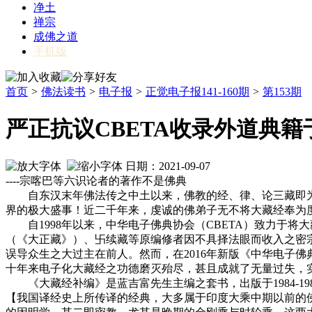
净土
禅宗
成佛之道
手机版
首页
>
佛法读书
>
电子报
>
正觉电子报141-160期
>
第153期
严正抗议CBETA收录外道典
日期：2021-09-07
----宗喀巴等六识论者的著作不是佛典
自东汉末年佛法传之中土以来，佛教的经、律、论三藏即为
界的极大盛事！近二千年来，虔诚的佛弟子无不将大藏经奉为
自1998年以来，中华电子佛典协会（CBETA）致力于将
（《大正藏》）、卐续藏等原编修者因不具择法眼而收入之密
误导众生之大过主在前人。然而，在2016年新版《中华电子
十年来电子化大藏经之功德磨灭殆尽，甚且成就了无量过失，
《大藏经补编》是蓝吉富先生主编之套书，出版于1984-1
【我国译经史上所传译的经典，大多属于印度大乘中期以前的