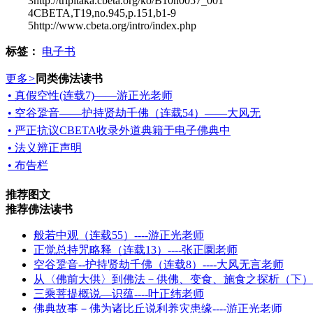
3http://tripitaka.cbeta.org/ko/B10n0057_001
4CBETA,T19,no.945,p.151,b1-9
5http://www.cbeta.org/intro/index.php
标签：
电子书
更多
>
同类佛法读书
• 真假空性(连载7)——游正光老师
• 空谷跫音——护持贤劫千佛（连载54）——大风无
• 严正抗议CBETA收录外道典籍于电子佛典中
• 法义辨正声明
• 布告栏
推荐图文
推荐佛法读书
般若中观（连载55）----游正光老师
正觉总持咒略释（连载13）----张正圜老师
空谷跫音--护持贤劫千佛（连载8）----大风无言老师
从〈佛前大供〉到佛法－供佛、变食、施食之探析（下）--
三乘菩提概说—识蕴----叶正纬老师
佛典故事－佛为诸比丘说利养灾患缘----游正光老师