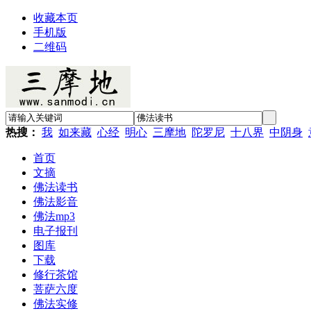
收藏本页
手机版
二维码
热搜：
我
如来藏
心经
明心
三摩地
陀罗尼
十八界
中阴身
首页
文摘
佛法读书
佛法影音
佛法mp3
电子报刊
图库
下载
修行茶馆
菩萨六度
佛法实修