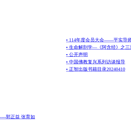
• 114年度会员大会——平实导
• 生命解剖学—《阿含经》之
• 公开声明
• 中国佛教复兴系列访谈报导
• 正智出版书籍目录20240410
--郭正益 张育如