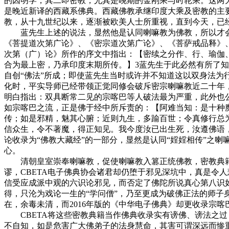
的因明学，其二即密教，尤其是晚期的金刚乘与时轮乘。这两
是晚近新译的西藏系佛典。西藏佛教承继印度大乘及密教的主
教，从十九世纪以来，逐渐被欧美人士所重视，直到今天，已经
蓝先生上述的说法，显然他是认同喇嘛教为佛教，所以才会
《菩提道次第广论》、《密宗道次第广论》、《菩萨戒品释》
次第（广）论》所作的序文中指出：【密续之分作、行、瑜伽
合为最上密，乃承印度末期所传。】3蓝先生于此必然有所了知
自创“佛法”所成；即使蓝先生当时或许并不知道这以双身法为
化时，平实导师已经带领正觉同修会破斥密宗喇嘛教近二十年
明白指出：双具断常二见的宗喀巴等人破法最为严重，此外也
如宗喀巴之流，正是佛于经中所斥责的：【阿难当知：是十种
传；如是邪精，魅其心腑；近则九生，多踰百世；令真修行总
信众生，令不著魔，得正知见。我今度汝已出生死，汝遵佛语，
论收录为“佛教大藏经”的一部分，显然是认同“婬婬相传”之
心。
清朝皇室崇奉喇嘛教，促使喇嘛教入篡正统佛教，密教典籍
谬，CBETA电子佛典协会诸君却仍堕于邪见深坑中，真是令
信受应成派中观的六识论邪见，而否定了佛陀所说真心第八识
得，只沦为戏论一生的“学问僧”，乃至更成为破佛正法的师
在，余毒未清，而2016年版的《中华电子佛典》却更收录宗
CBETA将这些密教典籍当作佛典收录实有谤佛、谤法之过
不自知，如是危害广大佛弟子的法身慧命，其害可谓深远而惨