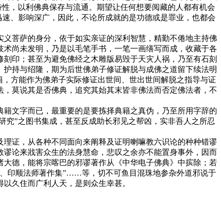
特性，以利佛典保存与流通。期望让任何想要阅藏的人都有机会
播迅速、影响深广，因此，不论所成就的是功德或是罪业，也都会
义菩萨的身分，依于如实亲证的深利智慧，精勤不倦地主持佛
技术尚未发明，乃是以毛笔手书，一笔一画缮写而成，收藏于各
修刻印；甚至为避免佛经之木雕版易毁于天灾人祸，乃至有石刻
、护持与绍隆，期为后世佛弟子修证解脱与成佛之道留下续法明
籍，方能作为佛弟子实际修证出世间、世出世间解脱之指导与证
法，莫说其是否佛典，追究其始其末皆非佛法而否定佛法者，不
籍文字而已，最重要的是要拣择典籍之真伪，乃至所用字辞的
研究”之图书集成，甚至反成助长邪见之帮凶，实非吾人之所忍
理证，从各种不同面向来阐释及证明喇嘛教六识论的种种错谬
教谬论来戕害众生的法身慧命，悲叹之余亦不能置身事外，因而
诸大德，能将宗喀巴的邪谬著作从《中华电子佛典》中摈除；若
、印顺法师著作集”……等，切不可鱼目混珠地参杂外道邪说于
得以久住而广利人天，是则众生幸甚。