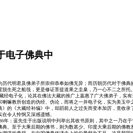
籍于电子佛典中
历代明君及佛弟子所崇仰恭奉如佛无异；而历朝历代对于佛典的
度脱生死之船筏，更是修证菩提道果之圭臬，乃一心不二之所托
大藏经电子化，论其在佛法大藏的推广上嘉惠了广大佛弟子，实有
宗喇嘛教所创造的伪经、伪论，而将之一并电子化，实为美玉中
佛典》的《大藏经补编》中，却蹈前人之过失而变本加厉，竟收
实在令人怜悯又深感遗憾。
986年；蓝先生于出版说明中列举出其收书原则，其中之一乃在于
佛典。至于大乘后期的佛书，则为数甚少。印度大乘后期的佛教