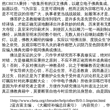
然CBETA秉持：“收集所有的汉文佛典，以建立电子佛典集
如愿以偿。”5为宗旨，立意可谓纯善，然而正因为宗喀巴等人
是不可思议的倍增广大，执事者更当战战兢兢、如履薄冰才是
佛菩萨之圣教能够流传到现代，是许多先圣先贤劳心劳力的
经译场，才能正确无误地翻译出许多胜妙的经典。历来更有无
大寺院；及至宋代印刷术兴，则使匠人先以雕刀一笔一画刻制
佛经，从隋唐至明末历经数个朝代，无数人前仆后继刻成数千
灯。以是，佛教大藏经的编修，实应以“绍佛法脉、度脱众生
验之依凭。反观宗喀巴等凡夫的著作都堕入识阴乃至色阴境界
应编入佛典光碟中视同佛典或佛法。
佛法是实证的义学，只作学术研究而不事真修实证，绝对得
对错，方是修藏所应秉持之原则，不应不辨正讹而将外道典籍也
见！否则，不反对佛法的一神教圣经，比之于喇嘛教否定佛法
平实导师大悲心切，不忍众生苦、不忍圣教衰，因而矗正法
及过失，目的正是为了要救护众生免于受外道六识论邪见之误
叮嘱应针对此事提醒大众：《中华电子佛典》所收录宗喀巴等
是因为学术研究者之需求，方便作为研究佛法与外道法之比对
真正佛教典籍中，莫要断害自他今时后世的法身慧命。由是因
-------------------
1http://www.cbeta.org/cbreader/help/other/B/0-1-Imprint.html
2蓝吉富主编，《大藏经补编总目索引》〈内容简介〉，华宇出版