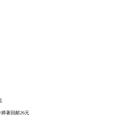
元
师著回邮26元