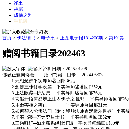
净土
禅宗
成佛之道
手机版
首页
>
佛法读书
>
电子报
>
正觉电子报181-200期
>
第191期
赠阅书籍目录202463
日期：2025-01-08
佛教正觉同修会 赠阅书籍 目录 2024/06/03
1.无相念佛平实导师著回邮36元
2.念佛三昧修学次第 平实导师述著回邮52元
3.正法眼藏─护法集 平实导师述著回邮76元
4.真假开悟简易辨正法＆佛子之省思 平实导师著回邮26
5.生命实相之辨正 平实导师著回邮31元
6.如何契入念佛法门（附：印顺法师否定极乐世界）平实导
7.平实书笺─答元览居士书 平实导师著回邮52元
8.三乘唯识─如来藏系经律汇编 平实导师编回邮80元