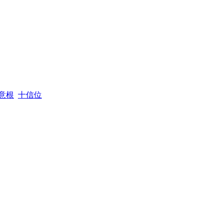
意根
十信位