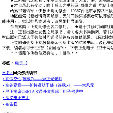
★上列赠书之邮资，系本岛地区邮资，大陆、港、澳地区及
★本目录若有变动，唯于后印之书籍及“成佛之道”网站上
函索书籍请寄：佛教正觉同修会 10367台北市承德路三段2
地区函索书籍者请附寄邮票，无时间购买邮票者可以等值现
能使用）。欲以挂号寄递者，请另附挂号邮资。
亲自索阅：正觉同修会各共修处。 ★请于共修时间前往取
注：正智出版社发售之局版书，请向各大书局购阅。若书局
智出版社已派人于共修时间送书前往各共修处流通。 邮政划
正觉同修会及正觉教育基金会所出版的结缘书籍，多已登载于
下载。读者亦可于“正智书香园地”中，下载正觉电子书或于网
＊＊假藏传佛教修双身法，非佛教＊＊
标签：
电子书
更多
>
同类佛法读书
• 真假空性(连载7)——游正光老师
• 空谷跫音——护持贤劫千佛（连载54）——大风无
• 严正抗议CBETA收录外道典籍于电子佛典中
• 法义辨正声明
• 布告栏