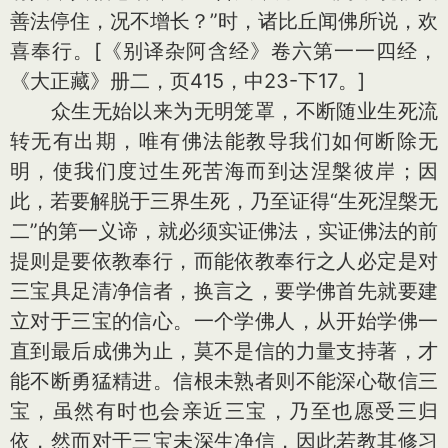
善法停住，况不增长？”时，诸比丘闻佛所说，欢
喜奉行。[《别译杂阿含经》卷六第一一四经，
《大正藏》册二，页415，中23-下17。]
众生无始以来为无明笼罩，不断随业生死流
转无有出期，唯有佛法能教导我们如何断除无
明，使我们度过生死苦海而到达涅槃彼岸；因
此，若要解脱于三界生死，乃至证得“生死涅槃无
二”的第一义谛，就必须实证佛法，实证佛法的前
提则是要依教奉行，而能依教奉行之人必定是对
三宝具足清净信者，换言之，要学佛首先就要建
立对于三宝的信心。一个学佛人，从开始学佛一
直到最后成佛为止，莫不是信的力量支持著，才
能不断勇猛精进。信根未熟者则不能深心敬信三
宝，虽然有时也会亲近三宝，乃至也愿受三归
依，然而对于三宝未深生净信，因此若教其修习