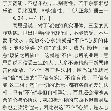
于实德能，不忍乐欲，非别有性。若于余事邪忍
乐欲，是此因果，非此自性。[《大正藏》册三十
一，页34，中4-11。]
意思是说，对于诸法的真实理体、三宝的真
净功德、世出世善的能修能证，不能信受、不生
爱乐欲求，能够令心秽浊就是“不信”心所的体
性；能够障碍“净信”的生起，成为“懒惰、懈
怠”烦恼之所依止，这就是“不信”心所的业用；意
思是说不信受三宝的人，大多不会精勤于断恶修
善的缘故。“不信”有三种法相，应当知道就是
与“信”相违的“不信有实、不信有德、不信有
能”这三相；然而一切的染污法都有各自的差别法
相，只有“不信”非但自相浑浊，而且还会浑浊其
余的心与心所法，犹如极污秽的东西不但自身垢
秽也会染污他法，因此说这“不信”心所，是以心