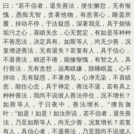
曰：“若不信者，退失善法，便生懈怠，无有惭
愧，愚痴无智，贪著他物，有恚害心，睡盖所
覆，掉动不停，于法疑惑，深著我见，具于烦恼
垢污之心，喜瞋失念，心无暂定，有如是等种种
不善恶法，决定具有。如斯等人，尚无少善，况
复增进善法，无有退失？若复有人，具于信心，
不退善法，精进不倦，能修惭愧，有智之人，具
行善法，无有贪想，远离瞋嫌，除睡眠盖，心不
掉动，无有疑惑，不著身见，心净无染，不喜瞋
恚，能住心念，具于禅定，善法不退，若有具上
种种善法，我尚不说彼人善法停住，况不增长？
如斯等人，于日夜中，善法增长。”佛告迦
叶：“如是！如是！如汝所说，若不信者，退失善
法，乃至如斯等人，尚无少善，况复增长？若复
有人，具信心者，不退善法，乃至我尚不说彼人