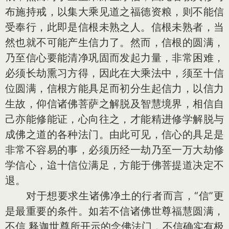
布施持戒，以集大乘见道之福德资粮，则不能信
受奉行，此即是信根未熟之人。信根未熟者，当
然也就不可能产生信力了。然而，信根的圆满，
乃至信心要能清净巩固而发起力量，非常困难，
必须长劫熏习方得，因此在大乘法中，须至十信
位圆满，信根方能具足而初分生起信力，以信力
生故，仰信诸佛菩萨之解脱及智慧境界，相信自
己亦能修能证，心向往之，才能精进修学解脱与
成佛之道的各种法门。由此可见，信心的具足是
非常不容易的事，必须历经一劫乃至一万大劫修
学信心，迨十信位满足，方能于佛菩提道决定不
退。
对于想要求生诸佛净土的行者而言，“信”更
是最重要的条件。如若不信诸佛世尊福慧圆满，
不信 释迦世尊所开示的念佛法门，不信确实有极