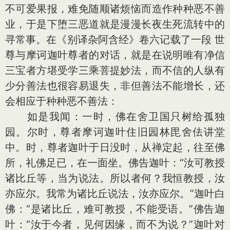
不可爱果报，难免随顺诸烦恼而造作种种恶不善
业，于是下堕三恶道就是漫漫长夜生死流转中的
寻常事。在《别译杂阿含经》卷六记载了一段 世
尊与摩诃迦叶尊者的对话，就是在说明唯有净信
三宝者方堪受学三乘菩提妙法，而不信的人纵有
少分善法也很容易退失，非但善法不能增长，还
会相应于种种恶不善法：
如是我闻：一时，佛在舍卫国只树给孤独
园。尔时，尊者摩诃迦叶住旧园林毘舍佉讲堂
中。时，尊者迦叶于日没时，从禅定起，往至佛
所，礼佛足已，在一面坐。佛告迦叶：“汝可教授
诸比丘等，当为说法。所以者何？我恒教授，汝
亦应尔。我常为诸比丘说法，汝亦应尔。”迦叶白
佛：“是诸比丘，难可教授，不能受语。”佛告迦
叶：“汝于今者，见何因缘，而不为说？”迦叶对