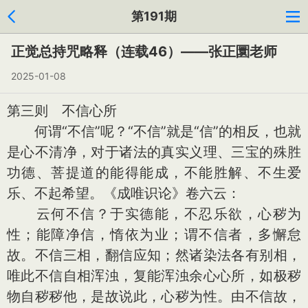
第191期
正觉总持咒略释（连载46）——张正圜老师
2025-01-08
第三则 不信心所
何谓“不信”呢？“不信”就是“信”的相反，也就
是心不清净，对于诸法的真实义理、三宝的殊胜
功德、菩提道的能得能成，不能胜解、不生爱
乐、不起希望。《成唯识论》卷六云：
云何不信？于实德能，不忍乐欲，心秽为
性；能障净信，惰依为业；谓不信者，多懈怠
故。不信三相，翻信应知；然诸染法各有别相，
唯此不信自相浑浊，复能浑浊余心心所，如极秽
物自秽秽他，是故说此，心秽为性。由不信故，