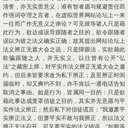
清誉，亦无实质意义；谁有智者愿与规避责任而
作强词夺理之言者，在虚拟世界网站论坛上一来
一往而广作无意义之诤论？可见彼等诸人只是藉
此行为，欲达成误导跟随者之目的，欲令跟随者
误以为彼之法义确实正确；故其提出网站论坛上
法义辨正无遮大会之说，只是障眼法，实欲藉此
欺骗跟随之人，并无实义。以往曾有公开“弘
法”之藏密上师，对平实作法义辨正无遮大会之邀
约，但后来皆要求改为私下辨正；及至辨正时间
届临时，却又爽约不到，亦不肯以一通电话告知
取消之事由。如是行为，皆属同一目的：只是欲
藉此事达成笼罩信徒之目的，其实并无意愿与平
实作法义辨正；然后私下对信徒谎言：“我邀萧平
实辨正法义，但萧平实不敢与我辨正，所以法义
辨正无法召开，可见萧平实的法义错误。”如斯等