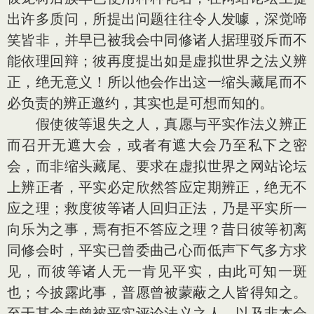
出许多质问，所提出问题往往令人发噱，深觉啼
笑皆非，并早已被我会中同修诸人据理驳斥而不
能依理回辩；彼再度提出如是虚拟世界之法义辨
正，绝无意义！所以他会作出这一缩头藏尾而不
必负责的辨正邀约，其实也是可想而知的。
假使彼等退失之人，真愿与平实作法义辨正
而召开无遮大会，或者有遮大会乃至私下之密
会，而非缩头藏尾、要求在虚拟世界之网站论坛
上辨正者，平实必定欣然答应定期辨正，绝无不
应之理；救度彼等诸人回归正法，乃是平实所一
向乐为之事，焉有拒不答应之理？昔日彼等初离
同修会时，平实已曾委曲己心而低声下气多方求
见，而彼等诸人无一肯见平实，由此可知一斑
也；今披露此事，普愿曾被蒙蔽之人皆得知之。
至于其余未曾被平实评论法义之人，以及非本会