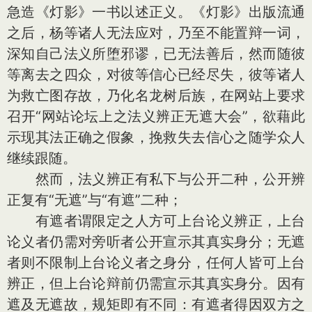
急造《灯影》一书以述正义。《灯影》出版流通
之后，杨等诸人无法应对，乃至不能置辩一词，
深知自己法义所堕邪谬，已无法善后，然而随彼
等离去之四众，对彼等信心已经尽失，彼等诸人
为救亡图存故，乃化名龙树后族，在网站上要求
召开“网站论坛上之法义辨正无遮大会”，欲藉此
示现其法正确之假象，挽救失去信心之随学众人
继续跟随。
然而，法义辨正有私下与公开二种，公开辨
正复有“无遮”与“有遮”二种；
有遮者谓限定之人方可上台论义辨正，上台
论义者仍需对旁听者公开宣示其真实身分；无遮
者则不限制上台论义者之身分，任何人皆可上台
辨正，但上台论辩前仍需宣示其真实身分。因有
遮及无遮故，规矩即有不同：有遮者得因双方之