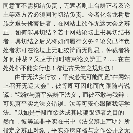
同意而不需切结负责，无遮者则上台辨正者及论
主等双方皆必须同时切结负责。今者化名龙树后
族之退失佛菩提者，在网站上欲作无遮大会之辨
正，如何能具切结？若于网站论坛上书具切结书
者，具切结之后又将如何履行义务？论义已堕负
处者亦可在论坛上无耻狡辩而无顾忌，仲裁者将
如何仲裁？又应于何时结束论义辨正？……在在
处处都不能实行也！都违古天竺之规矩也！
由于无法实行故，平实必无可能同意“在网站
上召开无遮大会”，彼等即可因此而向跟随者说
谎：“我欲与萧平实辨正法义，而彼不敢与我辩；
可见萧平实之法义错误。汝等可安心跟随我等学
法。”以如是手段而欲达成其欺骗跟随者之目的。
然而，彼等虽非平实在书中《法义辨正声明》所
指定之辨正对象，平实亦愿降格与之作公开之无