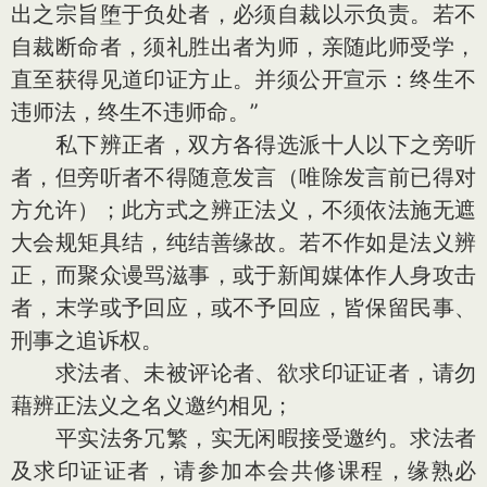
出之宗旨堕于负处者，必须自裁以示负责。若不
自裁断命者，须礼胜出者为师，亲随此师受学，
直至获得见道印证方止。并须公开宣示：终生不
违师法，终生不违师命。”
私下辨正者，双方各得选派十人以下之旁听
者，但旁听者不得随意发言（唯除发言前已得对
方允许）；此方式之辨正法义，不须依法施无遮
大会规矩具结，纯结善缘故。若不作如是法义辨
正，而聚众谩骂滋事，或于新闻媒体作人身攻击
者，末学或予回应，或不予回应，皆保留民事、
刑事之追诉权。
求法者、未被评论者、欲求印证证者，请勿
藉辨正法义之名义邀约相见；
平实法务冗繁，实无闲暇接受邀约。求法者
及求印证证者，请参加本会共修课程，缘熟必