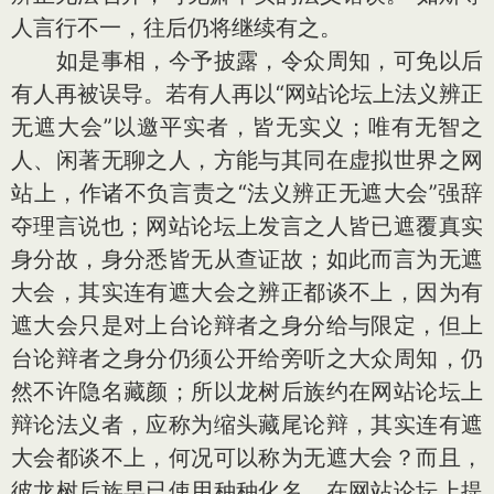
人言行不一，往后仍将继续有之。
如是事相，今予披露，令众周知，可免以后
有人再被误导。若有人再以“网站论坛上法义辨正
无遮大会”以邀平实者，皆无实义；唯有无智之
人、闲著无聊之人，方能与其同在虚拟世界之网
站上，作诸不负言责之“法义辨正无遮大会”强辞
夺理言说也；网站论坛上发言之人皆已遮覆真实
身分故，身分悉皆无从查证故；如此而言为无遮
大会，其实连有遮大会之辨正都谈不上，因为有
遮大会只是对上台论辩者之身分给与限定，但上
台论辩者之身分仍须公开给旁听之大众周知，仍
然不许隐名藏颜；所以龙树后族约在网站论坛上
辩论法义者，应称为缩头藏尾论辩，其实连有遮
大会都谈不上，何况可以称为无遮大会？而且，
彼龙树后族早已使用种种化名，在网站论坛上提