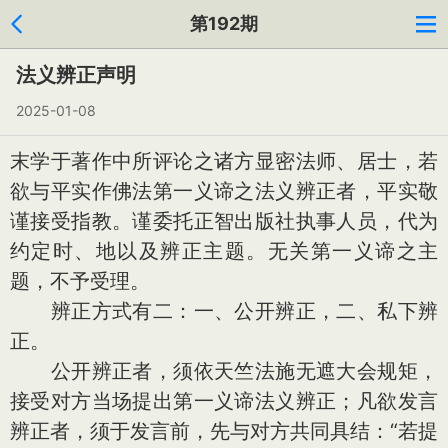
第192期
法义辨正声明
2025-01-08
末学于著作中所评论之诸方显密法师、居士，若
欲与平实作佛法第一义谛之法义辨正者，平实敬
谨接受指教。谨委托正智出版社执事人员，代为
约定时、地以及辨正主题。无关第一义谛之主
题，不予受理。
辨正方式有二：一、公开辨正，二、私下辨
正。
公开辨正者，须依天竺法施无遮大会规矩，
接受对方当场提出第一义谛法义辨正；凡欲发言
辨正者，须于发言前，先与对方共同具结：“若提