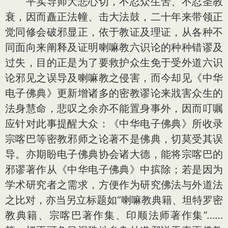
平实导师大悲心切，不忍众生苦、不忍圣教
衰，因而矗正法幢、击大法鼓，二十年来带领正
觉同修会破邪显正，依于教证及理证，从各种不
同面向来阐释及证明喇嘛教六识论的种种错谬及
过失，目的正是为了要救护众生免于受外道六识
论邪见之误导及喇嘛教之侵害，而今却见《中华
电子佛典》更新增诸多的密教谬论来戕害众生的
法身慧命，悲叹之余亦不能置身事外，因而叮嘱
应针对此事提醒大众：《中华电子佛典》所收录
宗喀巴等密教邪师之论著不是佛典，切莫受其误
导。亦期盼电子佛典协会诸大德，能将宗喀巴的
邪谬著作从《中华电子佛典》中摈除；若是因为
学术研究者之需求，方便作为研究佛法与外道法
之比对，亦当另立标题如“喇嘛教典籍、坦特罗密
教典籍、宗喀巴著作集、印顺法师著作集”……