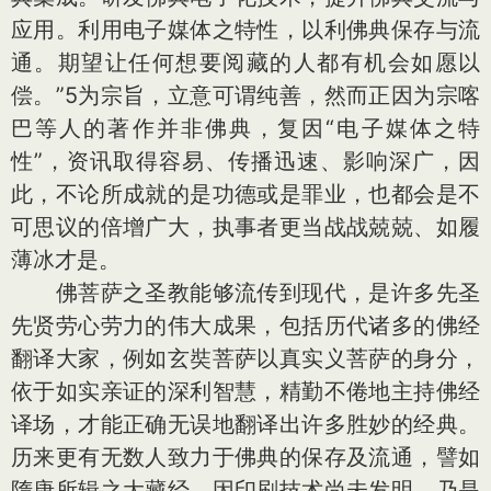
应用。利用电子媒体之特性，以利佛典保存与流
通。期望让任何想要阅藏的人都有机会如愿以
偿。”5为宗旨，立意可谓纯善，然而正因为宗喀
巴等人的著作并非佛典，复因“电子媒体之特
性”，资讯取得容易、传播迅速、影响深广，因
此，不论所成就的是功德或是罪业，也都会是不
可思议的倍增广大，执事者更当战战兢兢、如履
薄冰才是。
佛菩萨之圣教能够流传到现代，是许多先圣
先贤劳心劳力的伟大成果，包括历代诸多的佛经
翻译大家，例如玄奘菩萨以真实义菩萨的身分，
依于如实亲证的深利智慧，精勤不倦地主持佛经
译场，才能正确无误地翻译出许多胜妙的经典。
历来更有无数人致力于佛典的保存及流通，譬如
隋唐所辑之大藏经，因印刷技术尚未发明，乃是