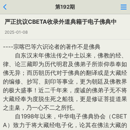
第192期
严正抗议CBETA收录外道典籍于电子佛典中
2025-01-08
----宗喀巴等六识论者的著作不是佛典
自东汉末年佛法传之中土以来，佛教的经、
律、论三藏即为历代明君及佛弟子所崇仰恭奉如
佛无异；而历朝历代对于佛典的翻译或是大藏经
的编修、抄写、刻印等事业，更为朝廷及佛教界
的极大盛事！近二千年来，虔诚的佛弟子无不将
大藏经奉为度脱生死之船筏，更是修证菩提道果
之圭臬，乃一心不二之所托。
自1998年以来，中华电子佛典协会（CBET
A）致力于将大藏经电子化，论其在佛法大藏的