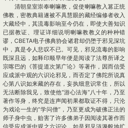
清朝皇室崇奉喇嘛教，促使喇嘛教入篡正统
佛教，密教典籍遂被不具慧眼的藏经编修者收入
大藏经中，其流毒影响至今仍在，即使大善知识
已据教证、理证详细说明喇嘛教教义的种种错
谬，CBETA电子佛典协会诸君却仍堕于邪见深坑
中，真是令人悲叹不已。可见，邪见流毒的影响
既深且远，如释印顺早年便是阅读了法尊所译之
宗喀巴的《菩提道次第广论》等著作，因而信受
应成派中观的六识论邪见，而否定了佛陀所说真
心第八识如来藏的存在，妄执细意识常住，所以
无法断除我见，致使他“游心法海”八十年，乃至
著作等身，终究是连声闻初果都取证不得，只沦
为戏论一生的“学问僧”，乃至更成为破佛正法的
师子身中虫，贻害了许多佛弟子因阅读其著作而
信受应成派中观之六识论，如是邪见涟漪般地扩