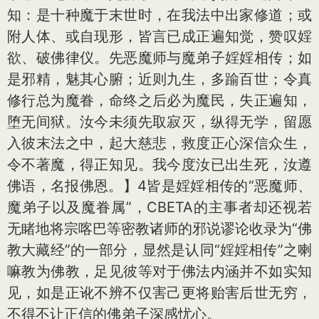
知：是十种魔于末世时，在我法中出家修道；或
附人体、或自现形，皆言已成正遍知觉，赞叹婬
欲、破佛律仪。先恶魔师与魔弟子婬婬相传；如
是邪精，魅其心腑；近则九生，多踰百世；令真
修行总为魔眷，命终之后必为魔民，失正遍知，
堕无间狱。汝今未须先取寂灭，纵得无学，留愿
入彼末法之中，起大慈悲，救度正心深信众生，
令不著魔，得正知见。我今度汝已出生死，汝遵
佛语，名报佛恩。】4皆是婬婬相传的“恶魔师、
魔弟子以及魔眷属”，CBETA的主事者却还视若
无睹地将宗喀巴等密教诸师的邪说谬论收录为“佛
教大藏经”的一部分，显然是认同“婬婬相传”之喇
嘛教为佛教，足见彼等对于佛法内涵并不如实知
见，如是正讹不辨不仅害己更将贻害后世无穷，
不得不让正信的佛弟子深感忧心。