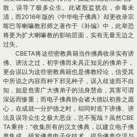
散，误导了极多众生。此诸殷监犹在，余毒未
清，而2016年版的《中华电子佛典》却更收录宗
喀巴等喇嘛教邪师之著作于《补编》中，此举恐
将更为扩大喇嘛教的影响层面，实有无量无边之
过失。
CBETA将这些密教典籍当作佛典收录实有谤
佛、谤法之过，初学佛而未具正知见的佛弟子，
更会误以为这些密教典籍也是佛教经论，信受其
中所说之内容而种下邪见种子，误入歧途而不自
知，如是危害广大佛弟子的法身慧命，其害可谓
深远而惨重；而电子佛典协会诸大德以初善之愿
心，在成就一分护德之时，却同时造下谤佛、谤
法及误导众生之极大恶业，岂不冤哉？虽然CBE
TA秉持：“收集所有的汉文佛典，以建立电子佛
典集成。研发佛典电子化技术，提升佛典交流与