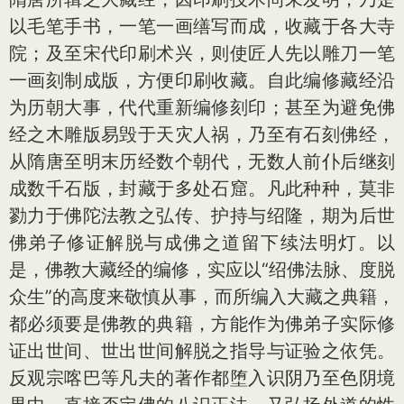
以毛笔手书，一笔一画缮写而成，收藏于各大寺
院；及至宋代印刷术兴，则使匠人先以雕刀一笔
一画刻制成版，方便印刷收藏。自此编修藏经沿
为历朝大事，代代重新编修刻印；甚至为避免佛
经之木雕版易毁于天灾人祸，乃至有石刻佛经，
从隋唐至明末历经数个朝代，无数人前仆后继刻
成数千石版，封藏于多处石窟。凡此种种，莫非
勠力于佛陀法教之弘传、护持与绍隆，期为后世
佛弟子修证解脱与成佛之道留下续法明灯。以
是，佛教大藏经的编修，实应以“绍佛法脉、度脱
众生”的高度来敬慎从事，而所编入大藏之典籍，
都必须要是佛教的典籍，方能作为佛弟子实际修
证出世间、世出世间解脱之指导与证验之依凭。
反观宗喀巴等凡夫的著作都堕入识阴乃至色阴境