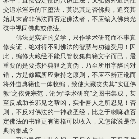
界中，直接否定佛的八识正法，又弘扬外道的性
交追求淫乐的下堕法，莫说其是否佛典，追究其
始其末皆非佛法而否定佛法者，不应编入佛典光
碟中视同佛典或佛法。
佛法是实证的义学，只作学术研究而不事真
修实证，绝对得不到佛法的智慧与功德受用！因
此，编修大藏经不能只管收集典籍文字而已，最
重要的是要拣择典籍之真伪，乃至所用字辞的对
错，方是修藏所应秉持之原则，不应不辨正讹而
将外道典籍也一体收编，致使大藏丧失其“实证佛
教”之依凭宗范，沦为“学术研究”之图书集成，甚
至反成助长邪见之帮凶，实非吾人之所忍见！否
则，不反对佛法的一神教圣经，比之于喇嘛教否
定佛法的书籍更有资格可以收入，又怎能说是佛
典的集成？