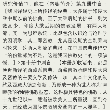
研究价值”1，他在〈内容简介〉第九册中言：
【我国译经史上所传译的经典，大多属于印度大
乘中期以前的佛典。至于大乘后期的佛书，则为
数甚少。印度大乘后期的佛教发展，有两大潮
流，其一为思辨系统，此即包含认识论与论理学
的因明学，其二即密教，尤其是晚期的金刚乘与
时轮乘。这两大潮流的典籍，在中国佛典传译史
上的份量颇为不足。这是我国佛教史上的一项缺
憾。】2第十册中则言：【本册所收诸书，都是
晚近新译的西藏系佛典。西藏佛教承继印度大乘
及密教的主要义学及修法，加上其本土文化的制
约及西藏大德之创新，乃形成一种为世人称为“喇
嘛教”的独特佛教型态。这种极具特色的佛教，从
十九世纪以来，逐渐被欧美人士所重视，直到今
天，已经成为国际佛教研究圈内的一大显学。】