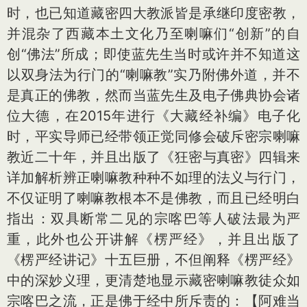
时，也已知道藏密四大教派皆是承继印度密教，
并混杂了西藏本土文化乃至喇嘛们“创新”的自
创“佛法”所成；即使蓝先生当时或许并不知道这
以双身法为行门的“喇嘛教”实乃附佛外道，并不
是真正的佛教，然而当蓝先生及电子佛典协会诸
位大德，在2015年进行《大藏经补编》电子化
时，平实导师已经带领正觉同修会破斥密宗喇嘛
教近二十年，并且出版了《狂密与真密》四辑来
详加解析辨正喇嘛教种种不如理的法义与行门，
不仅证明了喇嘛教根本不是佛教，而且已经明白
指出：双具断常二见的宗喀巴等人破法最为严
重，此外也公开讲解《楞严经》，并且出版了
《楞严经讲记》十五巨册，不但阐释《楞严经》
中的深妙义理，更清楚地显示藏密喇嘛教徒众如
宗喀巴之流，正是佛于经中所斥责的：【阿难当