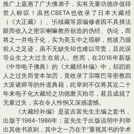
推广上嘉惠了广大佛弟子，实有无量功德亦值得
世人称叹！虽然CBETA也收录了日本大藏经
（《大正藏》）、卐续藏等原编修者因不具择法
眼而收入之密宗喇嘛教所创造的伪经、伪论，而
将之一并电子化，实为美玉中之瑕秽，然彼乃循
前人之足迹，虽不无缺失却也难以苛责，且此误
导众生之大过主在前人。然而，在2016年新版
《中华电子佛典》的《大藏经补编》中，却蹈前
人之过失而变本加厉，竟收录了宗喀巴等密教四
大派诸师等的外道典籍，此举则不仅将其近二十
年来电子化大藏经之功德磨灭殆尽，甚且成就了
无量过失，实在令人怜悯又深感遗憾。
《大藏经补编》是蓝吉富先生主编之套书，
出版于1984-1986年；蓝先生于出版说明中列举
出其收书原则，其中之一乃在于“重视其书的学术