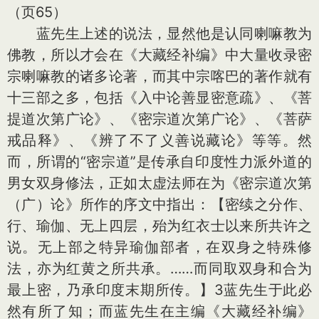
（页65）
蓝先生上述的说法，显然他是认同喇嘛教为
佛教，所以才会在《大藏经补编》中大量收录密
宗喇嘛教的诸多论著，而其中宗喀巴的著作就有
十三部之多，包括《入中论善显密意疏》、《菩
提道次第广论》、《密宗道次第广论》、《菩萨
戒品释》、《辨了不了义善说藏论》等等。然
而，所谓的“密宗道”是传承自印度性力派外道的
男女双身修法，正如太虚法师在为《密宗道次第
（广）论》所作的序文中指出：【密续之分作、
行、瑜伽、无上四层，殆为红衣士以来所共许之
说。无上部之特异瑜伽部者，在双身之特殊修
法，亦为红黄之所共承。……而同取双身和合为
最上密，乃承印度末期所传。】3蓝先生于此必
然有所了知；而蓝先生在主编《大藏经补编》