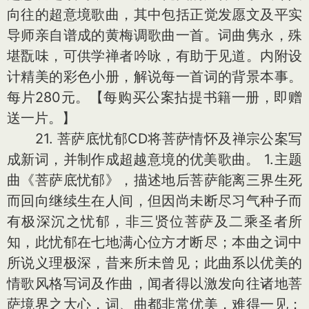
向往的超意境歌曲，其中包括正觉发愿文及平实
导师亲自谱成的黄梅调歌曲一首。词曲隽永，殊
堪翫味，可供学禅者吟咏，有助于见道。内附设
计精美的彩色小册，解说每一首词的背景本事。
每片280元。【每购买公案拈提书籍一册，即赠
送一片。】
21. 菩萨底忧郁CD将菩萨情怀及禅宗公案写
成新词，并制作成超越意境的优美歌曲。 1.主题
曲《菩萨底忧郁》，描述地后菩萨能离三界生死
而回向继续生在人间，但因尚未断尽习气种子而
有极深沉之忧郁，非三贤位菩萨及二乘圣者所
知，此忧郁在七地满心位方才断尽；本曲之词中
所说义理极深，昔来所未曾见；此曲系以优美的
情歌风格写词及作曲，闻者得以激发向往诸地菩
萨境界之大心，词、曲都非常优美，难得一见；