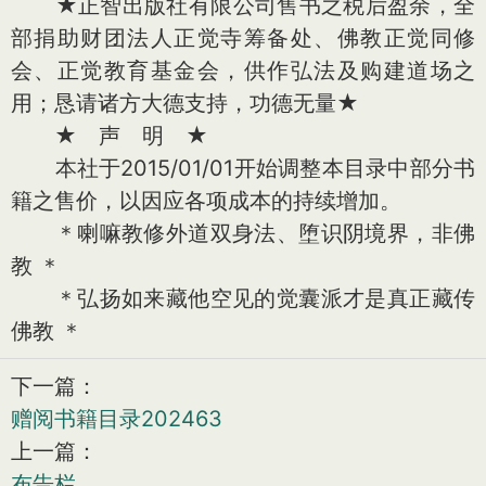
★正智出版社有限公司售书之税后盈余，全
部捐助财团法人正觉寺筹备处、佛教正觉同修
会、正觉教育基金会，供作弘法及购建道场之
用；恳请诸方大德支持，功德无量★
★ 声 明 ★
本社于2015/01/01开始调整本目录中部分书
籍之售价，以因应各项成本的持续增加。
＊喇嘛教修外道双身法、堕识阴境界，非佛
教 ＊
＊弘扬如来藏他空见的觉囊派才是真正藏传
佛教 ＊
下一篇：
赠阅书籍目录202463
上一篇：
布告栏