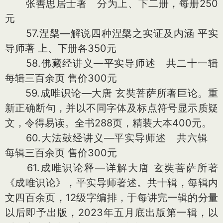
张善思居士著 分为上、下二册，每册250
元
57.涅槃—解说四种涅槃之实证及内涵 平实
导师著 上、下册各350元
58.佛藏经讲义—平实导师述 共二十一辑
每辑三百余页 售价300元
59.成唯识论—大唐 玄奘菩萨所著巨论。重
新正确断句，并以不同字体及标点符号显示质疑
文，令得易读。全书288页，精装大本400元。
60.大法鼓经讲义—平实导师述 共六辑
每辑三百余页 售价300元
61.成唯识论释—详解大唐 玄奘菩萨所著
《成唯识论》，平实导师著述。共十辑，每辑内
文四百余页，12级字编排，于每讲完一辑的分量
以后即予出版，2023年五月底出版第一辑，以