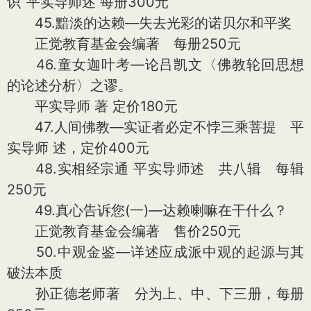
识”平实导师述 每册300元
45.黯淡的达赖—失去光彩的诺贝尔和平奖
正觉教育基金会编著 每册250元
46.童女迦叶考—论吕凯文〈佛教轮回思想
的论述分析〉之谬。
平实导师 著 定价180元
47.人间佛教—实证者必定不悖三乘菩提 平
实导师 述，定价400元
48.实相经宗通 平实导师述 共八辑 每辑
250元
49.真心告诉您(一)—达赖喇嘛在干什么？
正觉教育基金会编著 售价250元
50.中观金鉴—详述应成派中观的起源与其
破法本质
孙正德老师著 分为上、中、下三册，每册