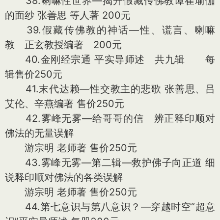
38.喇嘛性世界—揭开假藏传佛教谭崔瑜伽
的面纱 张善思 等人著 200元
39.假藏传佛教的神话—性、谎言、喇嘛
教 正玄教授编著 200元
40.金刚经宗通 平实导师述 共九辑 每
辑售价250元
41.末代达赖—性交教主的悲歌 张善思、吕
艾伦、辛燕编著 售价250元
42.雾峰无雾—给哥哥的信 辨正释印顺对
佛法的无量误解
游宗明 老师著 售价250元
43.雾峰无雾—第二辑—救护佛子向正道 细
说释印顺对佛法的各类误解
游宗明 老师著 售价250元
44.第七意识与第八意识？—穿越时空“超意