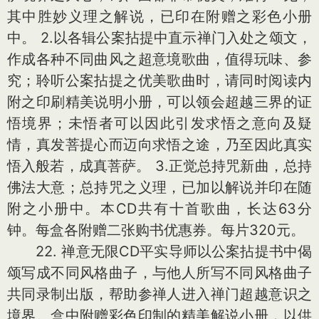
其中胜妙义理之解说，已印在附赠之彩色小册
中。 2.以各辑公案拈提中直示禅门入处之颂文，
作成各种不同曲风之超意境歌曲，值得玩味、参
究；聆听公案拈提之优美歌曲时，请同时阅读内
附之印刷精美说明小册，可以领会超越三界的证
悟境界；未悟者可以因此引发求悟之意向及疑
情，真发菩提心而迈向求悟之途，乃至因此真实
悟入般若，成真菩萨。 3.正觉总持咒新曲，总持
佛法大意；总持咒之义理，已加以解说并印在随
附之小册中。本CD共有十首歌曲，长达63分
钟。每盒各附赠二张购书优惠券。每片320元。
22. 禅意无限CD平实导师以公案拈提书中偈
颂写成不同风格曲子，与他人所写不同风格曲子
共同录制出版，帮助参禅人进入禅门超越意识之
境界。盒中附赠彩色印制的精美解说小册，以供