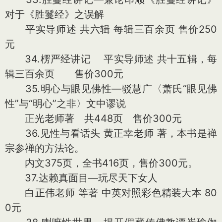
对于《胜鬘经》之误解
平实导师述 共六辑 每辑三百余页 售价250
元
34.楞严经讲记 平实导师述 共十五辑，每
辑三百余页 售价300元
35.明心与眼见佛性—驳慧广〈萧氏“眼见佛
性”与“明心”之非〉文中谬说
正光老师著 共448页 售价300元
36.见性与看话头 黄正幸老师 著，本书是禅
宗参禅的方法论。
内文375页，全书416页，售价300元。
37.达赖真面目—玩尽天下女人
白正伟老师 等著 中英对照彩色精装大本 80
0元