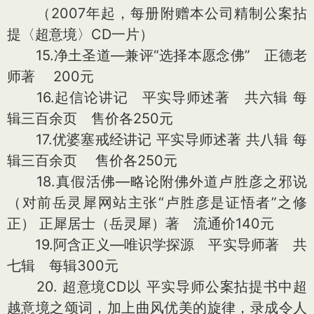
（2007年起，每册附赠本公司精制公案拈
提〈超意境〉CD一片）
15.净土圣道—兼评“选择本愿念佛” 正德老
师著 200元
16.起信论讲记 平实导师述著 共六辑 每
辑三百余页 售价各250元
17.优婆塞戒经讲记 平实导师述著 共八辑 每
辑三百余页 售价各250元
18.真假活佛—略论附佛外道卢胜彦之邪说
（对前岳灵犀网站主张“卢胜彦是证悟者”之修
正） 正犀居士（岳灵犀）著 流通价140元
19.阿含正义—唯识学探源 平实导师著 共
七辑 每辑300元
20. 超意境CD以 平实导师公案拈提书中超
越意境之颂词，加上曲风优美的旋律，录成令人