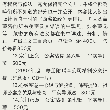
有秘密与修法，毫无保留完全公开，并将全部喇
嘛们所不知道的部分也一并公开。内容比大辣出
版社喧腾一时的《西藏欲经》更详细。并且函盖
藏密的所有秘密及其错误的中观见、如来藏见
等，藏密的所有法义都在书中详述、分析、辨
正。每辑主文三百余页 每辑全书约400页 售
价每辑300元
12.宗门正义—公案拈提 第六辑 平实导师
著 500元
（2007年起，每册附赠本公司精制公案拈
提〈超意境〉CD一片）
13.心经密意—心经与解脱道、佛菩提道、祖
师公案之关系与密意 平实导师述 300元
14.宗门密意—公案拈提 第七辑 平实导师
著 500元