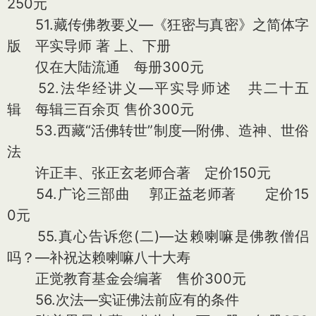
250元
51.藏传佛教要义—《狂密与真密》之简体字
版 平实导师 著 上、下册
仅在大陆流通 每册300元
52.法华经讲义—平实导师述 共二十五
辑 每辑三百余页 售价300元
53.西藏“活佛转世”制度—附佛、造神、世俗
法
许正丰、张正玄老师合著 定价150元
54.广论三部曲 郭正益老师著 定价15
0元
55.真心告诉您(二)—达赖喇嘛是佛教僧侣
吗？—补祝达赖喇嘛八十大寿
正觉教育基金会编著 售价300元
56.次法—实证佛法前应有的条件