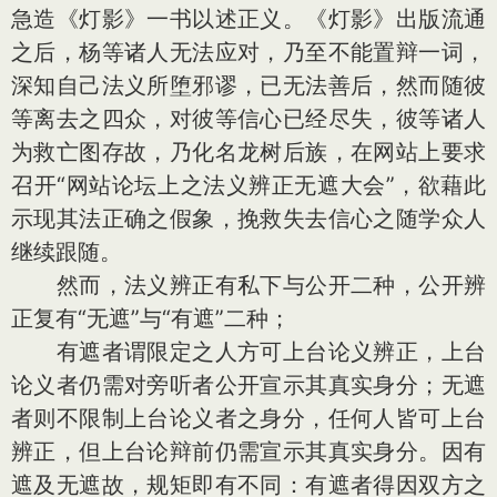
急造《灯影》一书以述正义。《灯影》出版流通
之后，杨等诸人无法应对，乃至不能置辩一词，
深知自己法义所堕邪谬，已无法善后，然而随彼
等离去之四众，对彼等信心已经尽失，彼等诸人
为救亡图存故，乃化名龙树后族，在网站上要求
召开“网站论坛上之法义辨正无遮大会”，欲藉此
示现其法正确之假象，挽救失去信心之随学众人
继续跟随。
然而，法义辨正有私下与公开二种，公开辨
正复有“无遮”与“有遮”二种；
有遮者谓限定之人方可上台论义辨正，上台
论义者仍需对旁听者公开宣示其真实身分；无遮
者则不限制上台论义者之身分，任何人皆可上台
辨正，但上台论辩前仍需宣示其真实身分。因有
遮及无遮故，规矩即有不同：有遮者得因双方之