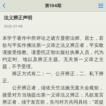
第194期
法义辨正声明
2025-01-08
末学于著作中所评论之诸方显密法师、居士，若
欲与平实作佛法第一义谛之法义辨正者，平实敬
谨接受指教。谨委托正智出版社执事人员，代为
约定时、地以及辨正主题。无关第一义谛之主
题，不予受理。
辨正方式有二：一、公开辨正，二、私下辨
正。
公开辨正者，须依天竺法施无遮大会规矩，
接受对方当场提出第一义谛法义辨正；凡欲发言
辨正者，须于发言前，先与对方共同具结：“若提