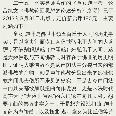
二十五、平实导师著作的《童女迦叶考—论
吕凯文〈佛教轮回思想的论述分析〉之谬》已于
2013年8月31日出版，定价新台币180元，主要
内涵如下：
童女 迦叶是佛世率领五百丘于人间的历史事
实，是以童贞行而依止菩萨戒弘化于人间的大菩
萨，不依别解脱戒（声闻戒）来弘化于人间。这
是大乘佛教与声闻佛教同时存在于佛世的历史明
证，证明大乘佛教不是从声闻法中分裂出来的部
派佛教的产物，却是声闻佛教分裂出来的部派佛
教声闻凡夫僧所不乐见的史实；于是古今声闻法
中的凡夫都欲加以扭曲而作诡说，更是末法时代
高声大呼“大乘非佛说”的六识论声闻凡夫极力想
要扭曲的佛教史实之一，于是想方设法扭曲 迦叶
菩萨为声闻僧，以及扭曲 迦叶童女为比丘僧等荒