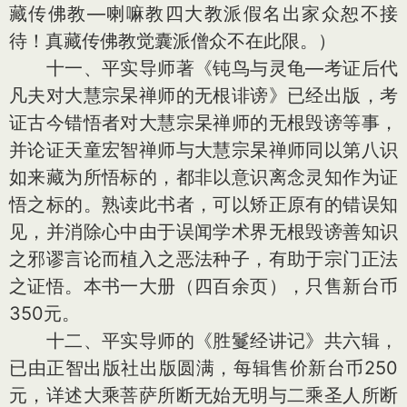
藏传佛教—喇嘛教四大教派假名出家众恕不接
待！真藏传佛教觉囊派僧众不在此限。）
十一、平实导师著《钝鸟与灵龟—考证后代
凡夫对大慧宗杲禅师的无根诽谤》已经出版，考
证古今错悟者对大慧宗杲禅师的无根毁谤等事，
并论证天童宏智禅师与大慧宗杲禅师同以第八识
如来藏为所悟标的，都非以意识离念灵知作为证
悟之标的。熟读此书者，可以矫正原有的错误知
见，并消除心中由于误闻学术界无根毁谤善知识
之邪谬言论而植入之恶法种子，有助于宗门正法
之证悟。本书一大册（四百余页），只售新台币
350元。
十二、平实导师的《胜鬘经讲记》共六辑，
已由正智出版社出版圆满，每辑售价新台币250
元，详述大乘菩萨所断无始无明与二乘圣人所断