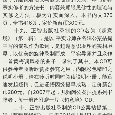
宗实修者的方法书，内容兼顾眼见佛性的理论与
实修之方法，极为详实而深入。本书内文375
页，全书416页，定价新台币300元。
十九、正智出版社录制的CD名为《超意
境》（第一辑），是以 平实导师在各辑公案拈提
中写的偈颂作为歌词，是超越意识境界的实相境
界，以优美的旋律录制而成；平实导师并且亲作
一首黄梅调风格的曲子，录制于其中。本CD可
供参禅者聆听欣赏及参究之用，内附彩色精印之
说明小册，请在聆听时同时阅读说明小册，能迅
速发起疑情，促进证悟因缘提早成熟，定价新台
币280元。自2007年起，凡购阅公案拈提系列书
籍者，每一册皆附赠一片《超意境》CD。
二十、正智出版社录制的CD公案拈提第二