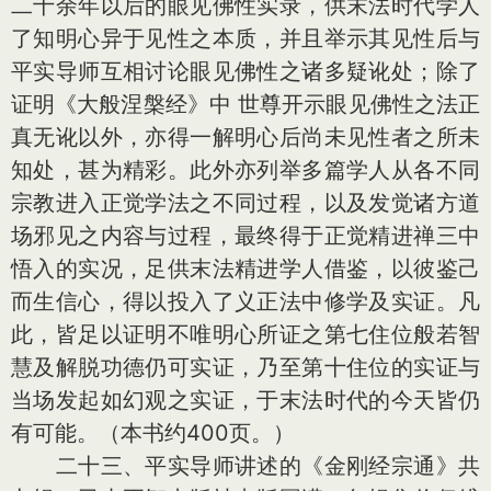
二十余年以后的眼见佛性实录，供末法时代学人
了知明心异于见性之本质，并且举示其见性后与
平实导师互相讨论眼见佛性之诸多疑讹处；除了
证明《大般涅槃经》中 世尊开示眼见佛性之法正
真无讹以外，亦得一解明心后尚未见性者之所未
知处，甚为精彩。此外亦列举多篇学人从各不同
宗教进入正觉学法之不同过程，以及发觉诸方道
场邪见之内容与过程，最终得于正觉精进禅三中
悟入的实况，足供末法精进学人借鉴，以彼鉴己
而生信心，得以投入了义正法中修学及实证。凡
此，皆足以证明不唯明心所证之第七住位般若智
慧及解脱功德仍可实证，乃至第十住位的实证与
当场发起如幻观之实证，于末法时代的今天皆仍
有可能。（本书约400页。）
二十三、平实导师讲述的《金刚经宗通》共