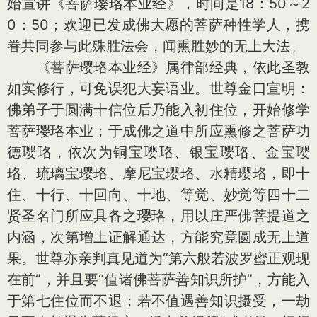
始宣讲《菩萨璎珞本业经》，时间是18：50～2
0：50；欢迎已发成佛大愿的菩萨种性学人，携
眷共同参与此殊胜法会，闻熏胜妙的无上大法。
《菩萨璎珞本业经》属律部经典，依此圣教
如实修行，可免误犯大妄语业。世尊金口宣明：
佛弟子于圆满十信位后乃能入初住位，开始修学
菩萨璎珞本业；于成佛之道中所应熏修之菩萨功
德璎珞，依次为铜宝璎珞、银宝璎珞、金宝璎
珞、琉璃宝璎珞、摩尼宝璎珞、水精璎珞，即十
住、十行、十回向、十地、等觉、妙觉等四十二
贤圣名门所应具备之璎珞，用以庄严佛菩提道之
内涵，次第增上证解通达，方能究竟圆成无上道
果。世尊亦亲判真见道为“第六般若波罗蜜正观现
在前”，并且要“值诸佛菩萨善知识所护”，方能入
于第七住位而不退；若不值遇善知识摄受，一劫