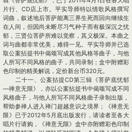
辑《菩萨底忧郁》，已于2011年4月1日在各大唱
片行、CD店上市。平实导师特以情歌风格撰写
词曲，叙述地后菩萨能离三界生死而回向继续生
在人间，但因尚未断尽习气种子而有极深沉之忧
郁，三贤位菩萨所难以觉察，其义极深。本曲之
词与曲都非常优美，难得一见。平实导师并已选
取公案拈提书中偈颂写成其他风格等曲子，与他
人所写不同风格的曲子，共同录制；盒中附赠彩
色印制的精美解说，定价新台币320元。
二十一、公案拈提CD第三辑《菩萨底忧郁
—禅意无限》，亦以公案拈提书中偈颂写成不同
风格曲子，与他人所写不同风格曲子录制出版，
帮助参禅人进入禅门超越意识之境界；《禅意无
限》已于2012年5月底出版发行，请读者至各大
唱片行请购，《禅意无限》盒中亦附赠彩色印制