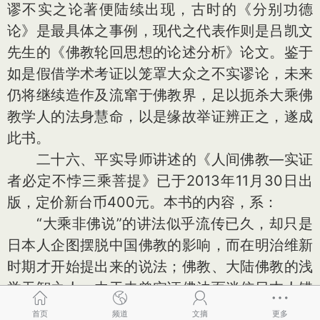
谬不实之论著便陆续出现，古时的《分别功德
论》是最具体之事例，现代之代表作则是吕凯文
先生的《佛教轮回思想的论述分析》论文。鉴于
如是假借学术考证以笼罩大众之不实谬论，未来
仍将继续造作及流窜于佛教界，足以扼杀大乘佛
教学人的法身慧命，以是缘故举证辨正之，遂成
此书。
二十六、平实导师讲述的《人间佛教—实证
者必定不悖三乘菩提》已于2013年11月30日出
版，定价新台币400元。本书的内容，系：
“大乘非佛说”的讲法似乎流传已久，却只是
日本人企图摆脱中国佛教的影响，而在明治维新
时期才开始提出来的说法；佛教、大陆佛教的浅
学无智之人，由于未曾实证佛法而迷信日本人错
误的学术考证，错认为这些别有用心的日本佛学
首页
频道
文摘
更多