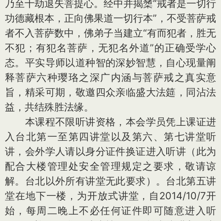
乃至十劫退失菩提心。经中并揭橥“戒者是一切行
功德藏根本，正向佛果道一切行本”，不受菩萨戒
者不入菩萨数中，佛弟子当建立“有而犯者，胜无
不犯；有犯名菩萨，无犯名外道”的正确受学心
态。平实导师以道种智的深妙智慧，自心现量阐
释菩萨六种璎珞之深广内涵与菩萨戒之真实意
旨，精采可期，敬邀四众亲临盛大法筵，同沾法
益，共结殊胜法缘。
本课程不限听讲资格，本会学员凭上课证进
入台北第一至第四讲堂以及第六、第七讲堂听
讲，会外学人请以身分证件换证进入听讲（此为
配合大楼管理处安全管理规定之要求，敬请谅
解。台北以外所有讲堂无此要求）。台北第五讲
堂在地下一楼，为开放式讲堂，自2014/10/7开
始，每周二晚上不必任何证件即可随意进入听