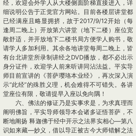
经，欢迎会外学人从大楼侧面阶梯直接进入，详
细说明公告于正觉官方网站。目前各楼层讲堂都
已经满座且略显拥挤，故于2017/9/12开始（每
逢周二晚上）开放第六讲堂（地下二楼）座位宽
敞舒适，并开放地下二楼书局方便学人购书，敬
请学人多加利用。其余各地讲堂每周二晚上，皆
有台北讲堂所录制讲经之DVD播放，都不必出示
身分证件，欢迎学人前来听讲同沾法益。平实导
师目前宣讲的《菩萨璎珞本业经》，再次深入演
示“此经”的殊胜义理，机会难得不可错失。各讲
堂座位有限，敬请提早入座以免向隅！
六、佛法的修证乃是实事求是，为求真理而
阐明佛旨，平实导师领导本会诸多证悟菩萨，不
断地阐扬 释迦佛于经中开示之法界实相心—第八
识如来藏—妙义，借以导正被古今大师错解之法