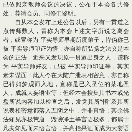
已依照亲教师会议的决议，公布于本会各共修
处，荐请会员、同修们鉴明。
自从本会发布上述公告以后，另有一贯道之
点传师数人，冒称为本会上述文字所说之离会
者，或冒称为 平实导师早期所度弟子，皆伪称已
被 平实导师印证为悟，亦自称所弘扬之法义是本
会的正法。近来又发现原一贯道出身之人，谎称
为 平实导师好友，已被 平实导师印证等，其实
素未谋面；此人今在大陆广泄表相密意，亦自称
已得如梦观而入地，宣称是已入圣位的某地圣
人，成就大妄语业等；但经本会搜集其书本或光
盘所说内容加以检查之后，发觉其所“悟”及其所
说表相密意都落入五阴之中，并非真悟；其余佛
法知见亦极荒唐，毁谤净土等言语极多，都属于
凡夫知见而未悟言悟，并高抬果证而成为大妄语