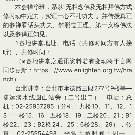
本会禅净班，系以“无相念佛及无相拜佛方式
修习动中定力，实证一心不乱功夫”。并传授真正
的参禅看话头功夫、解脱道正理、第一义谛佛法
以及参禅正知见。
?各地讲堂地址、电话（共修时间方有人接
听）、共修时间：
（※各地讲堂之通讯资料若有变动将于官网
同步更新：https：//www.enlighten.org.tw/bra
nch）
台北讲堂：台北市承德路三段277号9楼等—
捷运淡水线圆山站旁（二号出口）。电话：总
机：02-25957295（分机：九楼10、11、12、1
3；十楼15、16；五楼18、19；二楼20、21；B1
楼22、23；B2楼24、25；6楼28、29），传
真：02-25954493。平常共修时间：周一、