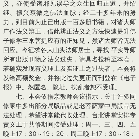
义，亦使受诸邪见误导之众生回归正道，并绍
继、振兴衰微之佛法血脉；经二十多年来的努
力，到目前为止已出版一百多册书籍，对诸大师
广作法义辨正，借此辨正法义之方法快速提升佛
子修学三乘菩提应有的正知见，然诸大师皆无法
回应。今征求各大山头法师居士，寻找 平实导师
所有出版刊物之法义过失，请具名投稿至本会，
若确实发现有义理上及实证上之过失者，本会将
发给高额奖金，并将此过失更正而刊登在《电子
报》中。然匿名、隐址、扰乱者恕不受理。
七、本会依据亲教师会议指示，关于许多同
修家中多出部分局版品或是老菩萨家中局版品无
法处理，希望讲堂能代收处理。台北讲堂安排专
责义工于共修期间接受处理：周一、三、四、五
晚上17：30～19：20，周二晚上17：30～18：