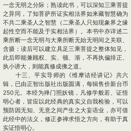
一念无明之分际；熟读此书，可以深知三乘菩提
之异同，了知菩萨所证实相法界如来藏智慧确为
不共二乘圣人之智慧（二乘圣人只知现象界之缘
起性空而不能及于实相法界）。本书中亦详述二
乘所断一念无明与大乘所断无始无明间之关联、
含摄；读后可以建立具足三乘菩提之整体知见，
此后即能兼顾权、实、顿、渐，不再执偏排正、
执小谤大，则能真修成佛之道。
十三、平实导师的《维摩诘经讲记》共六
辑，已由正智出版社出版圆满，每辑售价新台币
250元。本经为禅门照妖镜，凡修学般若、证悟
明心者，皆应以此经典的真实义自我检验，可以
预防因无知、无意之间产生之大妄语业，亦可借
此经中的法义，修正参禅求悟之方向，有助于真
实证悟明心。