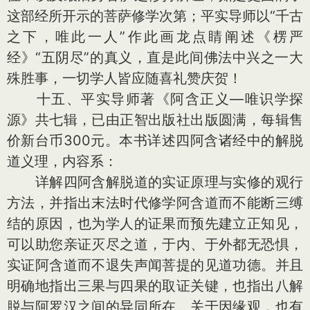
这部经所开示的菩萨修学次第；平实导师以“千古
之下，唯此一人”作此画龙点睛阐述《楞严
经》“五阴尽”的真义，直是此间佛法中兴之一大
殊胜事，一切学人皆应随喜礼赞庆贺！
十五、平实导师著《阿含正义—唯识学探
源》共七辑，已由正智出版社出版圆满，每辑售
价新台币300元。本书详述四阿含诸经中的解脱
道义理，内容系：
详解四阿含解脱道的实证原理与实修的观行
方法，并指出末法时代修学阿含道而不能断三缚
结的原因，也为学人的证果而预先建立正知见，
可以助您亲证灭尽之道，于内、于外都无恐惧，
实证阿含道而不退失声闻菩提的见道功德。并且
明确地指出三果与四果的取证关键，也指出八解
脱与阿罗汉之间的异同所在。关于因缘观，也有