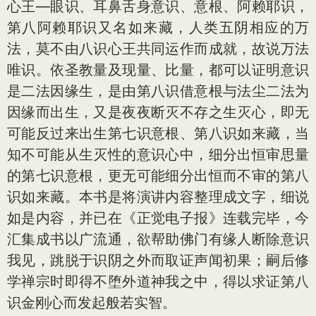
心王—眼识、耳鼻舌身意识、意根、阿赖耶识，
第八阿赖耶识又名如来藏，人类五阴相应的万
法，莫不由八识心王共同运作而成就，故说万法
唯识。依圣教量及现量、比量，都可以证明意识
是二法因缘生，是由第八识借意根与法尘二法为
因缘而出生，又是夜夜断灭不存之生灭心，即无
可能反过来出生第七识意根、第八识如来藏，当
知不可能从生灭性的意识心中，细分出恒审思量
的第七识意根，更无可能细分出恒而不审的第八
识如来藏。本书是将演讲内容整理成文字，细说
如是内容，并已在《正觉电子报》连载完毕，今
汇集成书以广流通，欲帮助佛门有缘人断除意识
我见，跳脱于识阴之外而取证声闻初果；嗣后修
学禅宗时即得不堕外道神我之中，得以求证第八
识金刚心而发起般若实智。