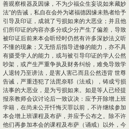
善观察根器及因缘，不为少福众生妄说如来藏妙
法”的告诫，私自在会外为诸福德因缘未熟者给予
引导及印证，成就了亏损如来的大恶业；并且他
们所印证的内容亦多分或少分产生了偏差，导致
被印证后前来本会听经时仍然有许多深妙法义听
不懂的现象；又无悟后指导进修的能力，亦不具
有摄受学人的能力，或与被引导印证的学人公然
吵架，或产生严重争执及财务纠纷，难免导致学
人退转乃至谤法，是害人害己而且公然违背 世尊
告诫，严重违犯了法毘奈耶（法戒），铸成亏损
法事的大恶业，是为亏损如来。如是等人已经提
报亲教师会议讨论后一致议决：应予开除增上班
学籍，在尚未公开忏悔灭罪以前，不许继续参加
本会增上班课程及布萨，并应予公布之。除不许
他们再参加本会的课程及布萨（诵戒）以外，今