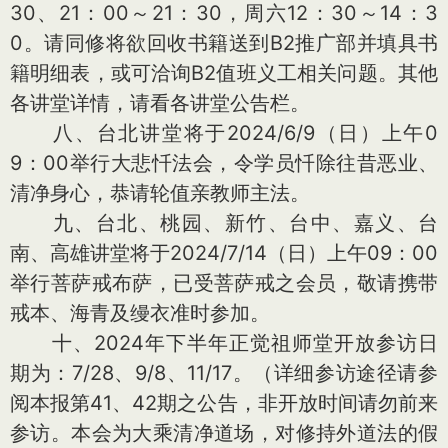
30、21：00～21：30，周六12：30～14：3
0。请同修将欲回收书籍送到B2推广部并填具书
籍明细表，或可洽询B2值班义工相关问题。其他
各讲堂详情，请看各讲堂公告栏。
八、台北讲堂将于2024/6/9（日）上午0
9：00举行大悲忏法会，令学员忏除往昔恶业、
清净身心，恭请轮值亲教师主法。
九、台北、桃园、新竹、台中、嘉义、台
南、高雄讲堂将于2024/7/14（日）上午09：00
举行菩萨戒布萨，已受菩萨戒之会员，敬请携带
戒本、海青及缦衣准时参加。
十、2024年下半年正觉祖师堂开放参访日
期为：7/28、9/8、11/17。（详细参访途径请参
阅本报第41、42期之公告，非开放时间请勿前来
参访。本会为大乘清净道场，对修持外道法的假