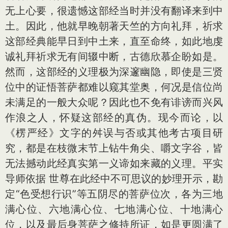
无上心要，很遗憾这部经当时并没有翻译来到中
土。因此，他就早晚朝著天竺的方向礼拜，祈求
这部经典能早日到中土来，直至命终，如此地虔
诚礼拜祈求无有间辍中断，古德欣慕企盼如是。
然而，这部经的义理极为深邃幽隐，即使是三贤
位中的证悟菩萨都难以窥其堂奥，何况是信位尚
未满足的一般大众呢？因此也不免有诽谤而兴风
作浪之人，怀疑这部经的真伪。现今而论，以
《楞严经》文字的舛误与否或其他考古项目研
究，都是在枝微末节上钻牛角尖、嚼文字谷，皆
无法撼动此经真实第一义谛如来藏的义理。平实
导师依据 世尊在此经中不可思议的妙理开示，勘
定“色受想行识”等五阴尽的菩萨位次，各为三地
满心位、六地满心位、七地满心位、十地满心
位，以及最后身菩萨之修持所证，如是更圆满了