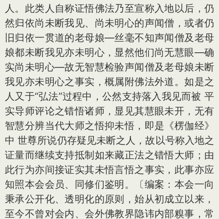
人。此类人自称证悟佛法乃至宣称入地以后，仍
然归依尚未断我见、尚未明心的声闻僧，或者仍
旧归依一贯道的老母娘—丝毫不知声闻僧及老母
娘都未断我见亦未明心，显然他们尚无慧眼—确
实尚未明心—故无智慧检验声闻僧及老母娘未断
我见亦未明心之事实，概属附佛法外道。如是之
人又于“弘法”过程中，公然支持落入我见而被 平
实导师评论之错悟诸师，显见其慧眼未开，无有
智慧分辨当代大师之悟抑未悟，即是《楞伽经》
中 世尊所说仍存疑见未断之人，故以号称入地之
证量而继续支持抵制如来藏正法之错悟大师；由
此行为亦间接证实其未悟言悟之事实，此事亦应
知照本会会员、同修们鉴明。〔编案：本会一向
秉承公开化、透明化的原则，始从初成立以来，
至今不曾对会内、会外佛教界隐讳内部糗事，常