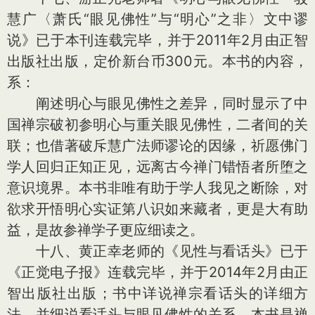
慧广〈萧氏“眼见佛性”与“明心”之非〉文中谬
说》已于本刊连载完毕，并于2011年2月由正智
出版社出版，定价新台币300元。本书的内容，
系：
阐述明心与眼见佛性之差异，同时显示了中
国禅宗破初参明心与重关眼见佛性，二者间的关
联；也借著破斥慧广法师谬论的因缘，祈愿佛门
学人回归正知正见，远离古今禅门错悟者所堕之
意识境界。本书非唯有助于学人我见之断除，对
欲求开悟明心实证第八识如来藏者，更是大有助
益，是故参禅学子更应细读之。
十八、黄正幸老师的《见性与看话头》已于
《正觉电子报》连载完毕，并于2014年2月由正
智出版社出版；书中详说禅宗看话头的详细方
法，并细说看话头与眼见佛性的关系。本书是禅