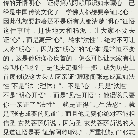
传的开悟明心—证得第八阿赖耶识如来藏心—已
经是中国传统文化了，学佛人都想要亲证此心；
因此他就要趁著还不是所有人都清楚“明心”证悟
这件事时，赶快地大和稀泥，让大家不要去
证“心”，而是离开“心”、转求“法性”，绝对不可让
大家“明心”，因为这“明心”的“心体”是常恒不变
的，这是他所痛心疾首的，怎么可以让大家有机
会“明心”呢？于是他决定孤注一掷，成为历史上
首度创说这大乘人应亲证“琅琊阁张志成真如法
性”不是“法（理体）”、不是“心”，只是“法性”，
不是“明心开悟”，而是“见性开悟”；他谩说只要
你一亲证了“法性”，就是证得“无生法忍”，就
是“张志成要的见道”；而且他是要你绝对不能相
信圣 玄奘菩萨所说，因为圣 玄奘菩萨所说的入
见道证悟是要“证解阿赖耶识”，严重抵触了“张志