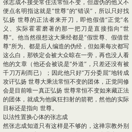
张志成不接受常住法常恒不变，但虚伪的他又不
便点名明指这就是“世尊”的“错误”，所以只好找
弘扬 世尊的正法者来开刀，即他假借“正觉”名
义、实际霍霍磨著的那一把刀是直接指向“世
尊”。他当然很想这大乘经都是“假世尊、假借世
尊”所为、都是后人编造的伪经，但如果每次都写
这么白，那铁定会被大众晾在一旁，再也没人看
他的文章（他还会被说是“外道”，只差还没有被
千刀万剐而已）；因此他只好“万分委屈”地转成
攻讦弘扬 世尊大乘法常恒不变的团体，正觉同修
会是目前唯一真正弘扬 世尊常恒不变如来藏正法
的团体，就成为他疯狂扫射的箭靶，然他的实际
目标还是指向 世尊。
以法性置换心体的张志成
然张志成知道只有这样是不够的，这禅宗教外别