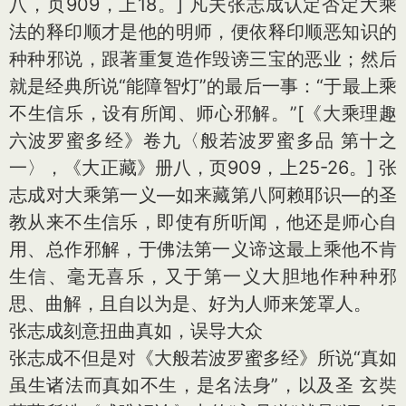
八，页909，上18。]
凡夫张志成认定否定大乘
法的释印顺才是他的明师，便依释印顺恶知识的
种种邪说，跟著重复造作毁谤三宝的恶业；然后
就是经典所说“能障智灯”的最后一事：“于最上乘
不生信乐，设有所闻、师心邪解。”
[《大乘理趣
六波罗蜜多经》卷九〈般若波罗蜜多品 第十之
一〉，《大正藏》册八，页909，上25-26。]
张
志成对大乘第一义—如来藏第八阿赖耶识—的圣
教从来不生信乐，即使有所听闻，他还是师心自
用、总作邪解，于佛法第一义谛这最上乘他不肯
生信、毫无喜乐，又于第一义大胆地作种种邪
思、曲解，且自以为是、好为人师来笼罩人。
张志成刻意扭曲真如，误导大众
张志成不但是对《大般若波罗蜜多经》所说“真如
虽生诸法而真如不生，是名法身”，以及圣 玄奘