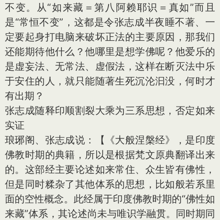
不变。从“如来藏＝第八阿赖耶识＝真如”而且
是“常恒不变”，这都是令张志成半夜睡不著、一
定要起身打电脑来破坏正法的主要原因，那我们
还能期待他什么？他哪里是想学佛呢？他爱乐的
是虚妄法、无常法、虚假法，这样在断灭法中乐
于安住的人，就只能随著生死沉沦汩没，何时才
有出期？
张志成随释印顺割裂大乘为三系思想，否定如来
实证
琅琊阁、张志成说：【《大般涅槃经》，是印度
佛教时期的典籍，所以是根据梵文原典翻译出来
的。这部经主要论述如来常住、众生皆有佛性，
但是同时糅杂了其他体系的思想，比如般若系里
面的空性概念。此经属于印度佛教时期的“佛性如
来藏”体系，其论述尚未与唯识学融贯。同时期同