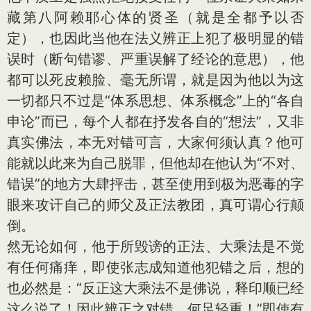
藏第八阿赖耶心体的贤圣（就是全都予以否
定），也因此当他在法义辨正上犯了极明显的错
误时（断句错谬、严重误解了经论的意思），他
都可以死皮赖脸、毫无所谓，就是因为他以为这
一切都只不过是“体系思想、体系概念”上的“各自
申论”而已，每个人都在抒发各自的“想法”，又非
真实佛法，本无对错可言，大家何须认真？他可
能就以此来为自己脱罪，但他却在他认为“不对、
错误”的地方大肆抨击，甚至使用到极为恶毒的字
眼来攻讦自己的师父及正法教团，真可谓心行颠
倒。
然无论如何，他于所毁谤的正法、大乘法是不觉
有任何痛痒，即使张志成知道他犯错之后，想的
也必然是：“反正这大乘法不是佛说，释印顺已经
这么说了！因此辨正之对错，何足轻重！”即使有