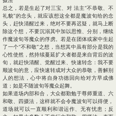
摄法
总之，若是生起了对三宝、对 法主“不恭敬、不
礼貌”的念头，就应该想这全都是魔波旬给的念
头，赶快清醒过来，绝对不要再迟疑，就马上断
除这个想，不要沉溺其中加以思惟、分别，继续
作魔波旬等魔众的俘虏。若是在团体或家中生起
了一个“不和敬”之想，当想其中虽有部分是我的
心性使然，然持续蔓延扩大者都是来自背后的波
旬，就赶快清醒、觉醒过来、快速转念：我不要
顺波旬的意，应快速转成对大众的恭敬，善解别
人的想法，心中将自身功德回向给对方早成佛
道；如是不随波旬等魔众起舞。
如果道场内部和合，大众都勤勉于尊师重道、六
和敬、四摄法，这样就不会令魔波旬可以得便，
道场就可以一直顺利和谐运作、无有忧患；反