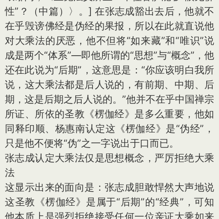
性”？（中篇）〉。]
在张志成豁出去后，他就不
在乎毁谤佛经是伪经的果报，所以在此就直说他
对大乘法的厌恶，他不但将“如来藏”和“唯识”说
成是两个“体系”—即他所谓的“思想”与“概念”，他
还在此说为“后期”，这意思是：“你应该明白我所
说，这大乘法都是后人说的，有前期、中期、后
期，这是后期之后人说的。”他并不在乎中国禅宗
所证、所依的圣教《楞伽经》是多么重要，他如
同释印顺、杨惠南认定这《楞伽经》是“伪经”，
只是他不便将“伪”之一字说出于口而已。
张志成认定大乘法仅是思想概念，严厉拒绝大乘
法
这显示出来的面向是：张志成胆敢悍然大声地说
这圣教《楞伽经》是属于“后期”的“经典”，可知
他本质上是强烈拒绝接受任何一位亲证大乘如来