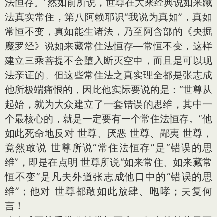
法恒存。”然如前所说，世尊在大乘经典说如来藏
法真实常住，第八阿赖耶识“我说为真如”，真如
常恒不变，真如能生诸法，乃至阿含部的《央掘
魔罗经》说如来藏常住法恒存—常恒不变，这样
建立三乘菩提不会堕入断灭空中，而且是可以现
法亲证的。但这些常住法之真实理全都是张志成
他所极端痛恨的，因此他实际要说的是：“世尊从
起始，就为大众建立了一套错误的思维，其中一
个最核心的，就是一定要有一个常住法恒存。”他
如此死命地反对 世尊、厌恶 世尊、鄙夷 世尊，
竟然敢说 世尊所说“常住法恒存”是“错误的思
维”，即是在点明 世尊所说“如来常住、如来藏常
恒不变”是凡夫外道张志成他口中的“错误的思
维”；他对 世尊都敢如此放肆、咆哮；夫复何
言！