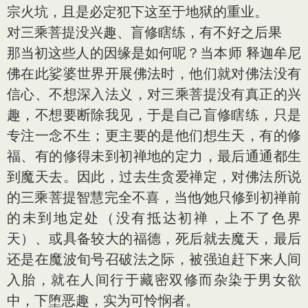
宗火坑，且是必定犯下这至于地狱的重业。
对三乘菩提没兴趣、盲修瞎练，有不好之后果
那当初这些人的因缘是如何呢？当本师 释迦牟尼
佛在此娑婆世界开展佛法时，他们就对佛法没有
信心、不想深入法义，对三乘菩提没有真正的兴
趣，不想要断除我见，于是自己盲修瞎练，只是
专注一念不生；更主要的是他们想生天，有的修
福、有的修得未到初禅地的定力，最后通通都生
到魔天去。因此，过去生贪爱禅定，对佛法所说
的三乘菩提智慧完全不喜，当他∕她只修到初禅前
的未到地定处（没有抵达初禅，上不了色界
天）、或具备较大的福德，死后就去魔天，最后
还是在魔波旬号召破法之际，被强迫赶下来人间
入胎，就在人间行于藏密双修而杂染于男女欲
中，下堕恶趣，实为可怜悯者。