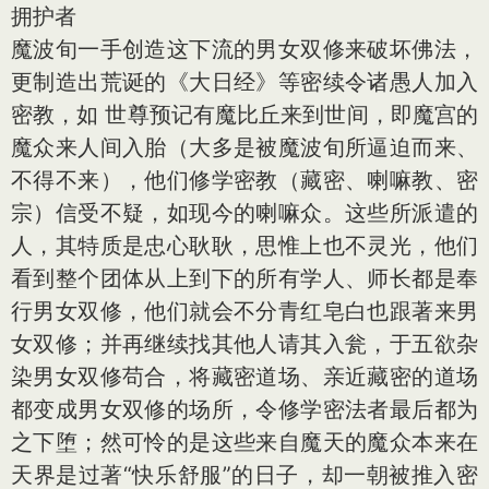
拥护者
魔波旬一手创造这下流的男女双修来破坏佛法，
更制造出荒诞的《大日经》等密续令诸愚人加入
密教，如 世尊预记有魔比丘来到世间，即魔宫的
魔众来人间入胎（大多是被魔波旬所逼迫而来、
不得不来），他们修学密教（藏密、喇嘛教、密
宗）信受不疑，如现今的喇嘛众。这些所派遣的
人，其特质是忠心耿耿，思惟上也不灵光，他们
看到整个团体从上到下的所有学人、师长都是奉
行男女双修，他们就会不分青红皂白也跟著来男
女双修；并再继续找其他人请其入瓮，于五欲杂
染男女双修苟合，将藏密道场、亲近藏密的道场
都变成男女双修的场所，令修学密法者最后都为
之下堕；然可怜的是这些来自魔天的魔众本来在
天界是过著“快乐舒服”的日子，却一朝被推入密