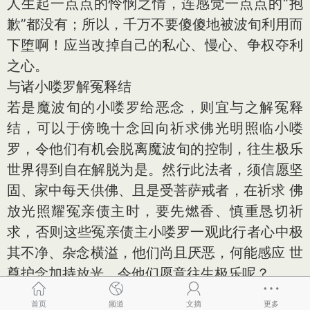
人生起一点点的怜悯之情，连感觉一点点的“抱
歉”都没有；所以，千万不要傻傻地被波旬利用而
下堕啊！应当改掉自己的私心、慢心、争权夺利
之心。
与诸小喽罗解冤释结
若是魔波旬的小喽罗给恶念，则宜与之解冤释
结，可以于傍晚十念回向祈求佛光明照临小喽
罗，令他们有机会脱离魔波旬的控制，往生极乐
世界得到自在解脱为是。然行此法者，须信愿坚
固、家中每天供佛、且是受菩萨戒者，在祈求 佛
放光照耀冤亲债主时，要先燃香、慎重恳切祈
求，否则这些冤亲债主小喽罗一观此行者心中极
其不净、杂念横溢，他们尚且厌恶，何能感应 世
尊护念加持放光、令他们愿意往生极乐呢？
⑬ 魔波旬派遣魔众来到末法之正法道场
首页
频道
文摘
更多