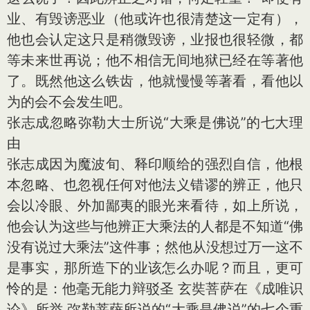
业、有毁谤恶业（他或许也很清楚这一定有），
他也会认定这只是稍微毁谤，业报也很轻微，都
等未来世再说；他不相信无间地狱已经在等著他
了。既然他这么铁齿，他就慢慢等著看，看他以
为的会不会发生吧。
张志成忽略弥勒大士所说“大乘是佛说”的七大理
由
张志成因为魔波旬、释印顺给的强烈自信，他根
本忽略、也忽视任何对他法义错谬的辨正，他只
会以冷眼、外加鄙夷的眼光来看待，如上所说，
他会认为这些与他辨正大乘法的人都是不知道“佛
没有说过大乘法”这件事；然他从没想过万一这不
是事实，那所造下的业该怎么办呢？而且，更可
怜的是：他毫无能力辩驳圣 玄奘菩萨在《成唯识
论》所举 弥勒菩萨所说的“大乘是佛说”的七个重