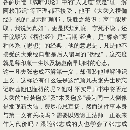
菩萨所造《成唯识论》中的“入见道”就是“证、解
阿赖耶识”等正理都不接受，他于《大乘入楞伽
经》说的“显示阿赖耶，殊胜之藏识；离于能所
取，我说为真如”，更是厌烦到底、宁死不说，还
干脆毁谤《楞伽经》是“后期”经典、是“糅杂”两
种体系（思想）的经典，他的意思是，凡是他不
接受的大乘经典都是后人编写的“伪经”，这态度
就是释印顺一生以及杨惠南早期时的心态。
这一凡夫张志成不解第一义，却假装他理解唯识
正义，这样还有什么法是这绝顶凡夫张先生所忘
记吹嘘他也懂得的呢？他对 平实导师书中将否定
大乘的“般若毱多”及“木叉毱多”误为同一人倒像
是发现新大陆，费尽心思宣扬，然而这件事本身
与第一义有关联吗？需要以毁谤正法师、正教来
作为代价吗？跟随张志成的人也学会了张志成