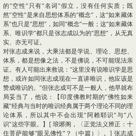
的“空性”只有“名词”假立，没有任何实质；既
然“空性”是来自思想体系的“概念”，这“如来藏体
系”也只是“思想”，如同“概念”一般；这“如来藏体
系、唯识学”都只是张志成以为的“思想”，从无真
实、亦无可证。
对张志成来说，大乘法都是学说、理论、思想、
体系，都是想像之法，不是佛说，不可能现法亲
证。有人可能出来救说：“这里没有说唯识学是思
想，或许如同张志成现在一直讲唯识，他应该是
赞成唯识的。”但张志成可不是一般人，他早就布
局妥当了，他说：【印度佛教时期的“佛性如来
藏”经典与当时的唯识经典属于两个理论不同的理
论体系，所以其中不会出现“阿赖耶识”与“八
识”这些字眼。】
[ 琅琊阁，〈正觉法义辨正：十
住菩萨能够“眼见佛性”？（中篇）〉。]
张志成