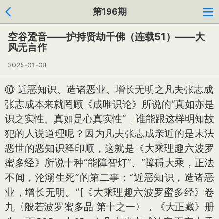
第196期
空谷跫音——护持贤劫千佛（连载51）——大
风无言作
2025-01-08
⑩ 近恶知识、造诸恶业、增长无明之凡夫张志成
张志成本来就罔顾《成唯识论》所说的“真如亦是
识之实性、真如是心真实性”，谁能跟这样明知故
犯的人说道理呢？因为凡夫张志成亲近的是末法
恶世的恶知识释印顺，这就是《大乘理趣六波罗
蜜多经》所说十种“能障智灯”、“障碍大乘，正法
不闻，沦溺生死”的第二事：“近恶知识，造诸恶
业，增长无明。”
[《大乘理趣六波罗蜜多经》卷
九〈般若波罗蜜多品 第十之一〉，《大正藏》册