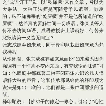
之“成语订正”说、以“乾屎橛”来作文章，皆以为
大乘法、大乘正法师是可随意予以诋毁、欺凌
的，殊不知禅宗的“乾屎橛”并不是他所知道的“乾
屎橛”；然若真的要解世间一切成语，张某某等人
何不去坊间华语、成语教授班上课就好，何苦来
此毁谤第一义造无间业？
张志成嫌弃如来藏，同于释印顺栽赃如来藏为梵
我神我
从琅琊阁、张志成嫌弃如来藏而说“如来藏系因为
强调有一个恒常不变的东西，有梵我论的味道”可
知：他脑筋中都藏著二乘声闻部派六识论凡夫僧
谬解大乘的声音，这和传承邪见给他的释印顺之
说法是如出一辙的，他们都是二乘声闻部派的遗
绪。
释印顺说：【佛弟子的修定—修心，引出了“心性