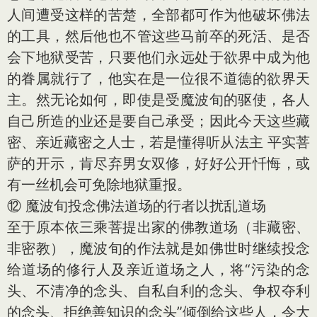
人间遭受这样的苦楚，全部都可作为他破坏佛法
的工具，然后他也不管这些马前卒的死活、是否
会下地狱受苦，只要他们永远处于欲界中成为他
的眷属就行了，他实在是一位很不道德的欲界天
主。然无论如何，即使是受魔波旬的驱使，各人
自己所造的业还是要自己承受；因此今天这些藏
密、亲近藏密之人士，若是懂得听从法主 平实菩
萨的开示，肯尽弃男女双修，好好公开忏悔，或
有一丝机会可免除地狱重报。
⑫ 魔波旬投念佛法道场的行者以扰乱道场
至于原本依三乘菩提出家的佛教道场（非藏密、
非密教），魔波旬的作法就是如佛世时继续投念
给道场的修行人及亲近道场之人，将“污染的念
头、不清净的念头、自私自利的念头、争权夺利
的念头、拒绝善知识的念头”倾倒给这些人，令大