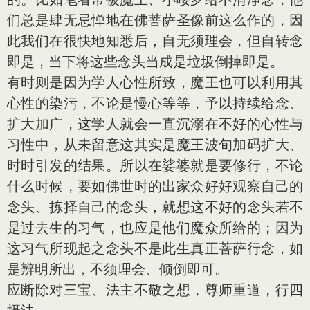
们总是肆无忌惮地在佛菩萨圣像前这么作的，因
此我们在很快地知悉后，自无须理会，但自转念
即是，当下将这些念头当成是垃圾倒掉即是。
有时则是因为学人心性所致，魔王也可以利用其
心性的染污，不论是慢心等等，予以持续给念、
扩大加广，这学人就会一直沉溺在不好的心性与
习性中，从未留意这其实是魔王波旬加码扩大、
时时引发的结果。所以在娑婆就是要修行，不论
什么时候，要如佛世时的出家众好好观察自己的
念头、拣择自己的念头，就想这不好的念头若不
是过去生的习气，也应是他们魔众所给的；因为
这习气所现起之念头不是此生真正菩萨行念，如
是辨明所出，不须理会、倾倒即可。
应断除对三宝、法主不敬之想，尊师重道，行四