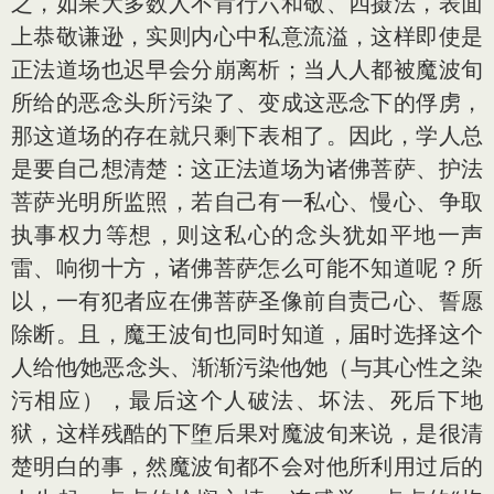
之，如果大多数人不肯行六和敬、四摄法，表面
上恭敬谦逊，实则内心中私意流溢，这样即使是
正法道场也迟早会分崩离析；当人人都被魔波旬
所给的恶念头所污染了、变成这恶念下的俘虏，
那这道场的存在就只剩下表相了。因此，学人总
是要自己想清楚：这正法道场为诸佛菩萨、护法
菩萨光明所监照，若自己有一私心、慢心、争取
执事权力等想，则这私心的念头犹如平地一声
雷、响彻十方，诸佛菩萨怎么可能不知道呢？所
以，一有犯者应在佛菩萨圣像前自责己心、誓愿
除断。且，魔王波旬也同时知道，届时选择这个
人给他∕她恶念头、渐渐污染他∕她（与其心性之染
污相应），最后这个人破法、坏法、死后下地
狱，这样残酷的下堕后果对魔波旬来说，是很清
楚明白的事，然魔波旬都不会对他所利用过后的