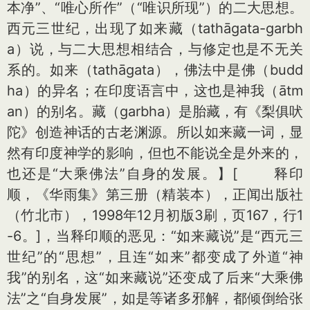
本净”、“唯心所作”（“唯识所现”）的二大思想。
西元三世纪，出现了如来藏（tathāgata-garbh
a）说，与二大思想相结合，与修定也是不无关
系的。如来（tathāgata），佛法中是佛（budd
ha）的异名；在印度语言中，这也是神我（ātm
an）的别名。藏（garbha）是胎藏，有《梨俱吠
陀》创造神话的古老渊源。所以如来藏一词，显
然有印度神学的影响，但也不能说全是外来的，
也还是“大乘佛法”自身的发展。】
[ 释印
顺，《华雨集》第三册（精装本），正闻出版社
（竹北市），1998年12月初版3刷，页167，行1
-6。]
，当释印顺的恶见：“如来藏说”是“西元三
世纪”的“思想”，且连“如来”都变成了外道“神
我”的别名，这“如来藏说”还变成了后来“大乘佛
法”之“自身发展”，如是等诸多邪解，都倾倒给张