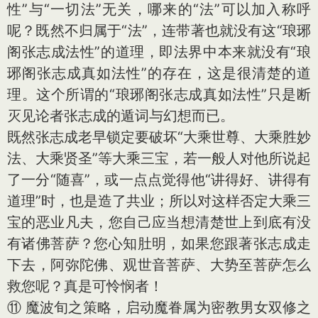
性”与“一切法”无关，哪来的“法”可以加入称呼
呢？既然不归属于“法”，连带著也就没有这“琅琊
阁张志成法性”的道理，即法界中本来就没有“琅
琊阁张志成真如法性”的存在，这是很清楚的道
理。这个所谓的“琅琊阁张志成真如法性”只是断
灭见论者张志成的遁词与幻想而已。
既然张志成老早锁定要破坏“大乘世尊、大乘胜妙
法、大乘贤圣”等大乘三宝，若一般人对他所说起
了一分“随喜”，或一点点觉得他“讲得好、讲得有
道理”时，也是造了共业；所以对这样否定大乘三
宝的恶业凡夫，您自己应当想清楚世上到底有没
有诸佛菩萨？您心知肚明，如果您跟著张志成走
下去，阿弥陀佛、观世音菩萨、大势至菩萨怎么
救您呢？真是可怜悯者！
⑪ 魔波旬之策略，启动魔眷属为密教男女双修之