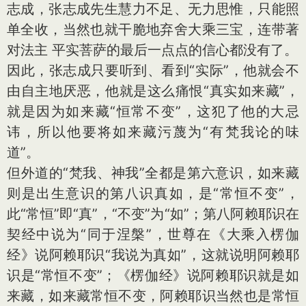
志成，张志成先生慧力不足、无力思惟，只能照
单全收，当然也就干脆地弃舍大乘三宝，连带著
对法主 平实菩萨的最后一点点的信心都没有了。
因此，张志成只要听到、看到“实际”，他就会不
由自主地厌恶，他就是这么痛恨“真实如来藏”，
就是因为如来藏“恒常不变”，这犯了他的大忌
讳，所以他要将如来藏污蔑为“有梵我论的味
道”。
但外道的“梵我、神我”全都是第六意识，如来藏
则是出生意识的第八识真如，是“常恒不变”，
此“常恒”即“真”，“不变”为“如”；第八阿赖耶识在
契经中说为“同于涅槃”，世尊在《大乘入楞伽
经》说阿赖耶识“我说为真如”，这就说明阿赖耶
识是“常恒不变”；《楞伽经》说阿赖耶识就是如
来藏，如来藏常恒不变，阿赖耶识当然也是常恒