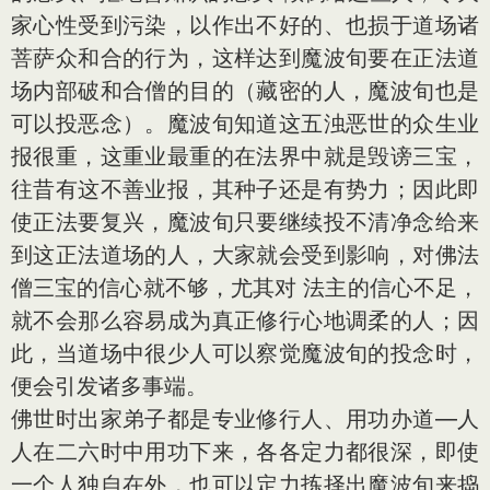
家心性受到污染，以作出不好的、也损于道场诸
菩萨众和合的行为，这样达到魔波旬要在正法道
场内部破和合僧的目的（藏密的人，魔波旬也是
可以投恶念）。魔波旬知道这五浊恶世的众生业
报很重，这重业最重的在法界中就是毁谤三宝，
往昔有这不善业报，其种子还是有势力；因此即
使正法要复兴，魔波旬只要继续投不清净念给来
到这正法道场的人，大家就会受到影响，对佛法
僧三宝的信心就不够，尤其对 法主的信心不足，
就不会那么容易成为真正修行心地调柔的人；因
此，当道场中很少人可以察觉魔波旬的投念时，
便会引发诸多事端。
佛世时出家弟子都是专业修行人、用功办道—人
人在二六时中用功下来，各各定力都很深，即使
一个人独自在外，也可以定力拣择出魔波旬来捣