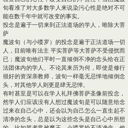
旬看准了对大多数学人来说染污心性是绝对不可
能在数千年中就可改变的事实。
投念是遍于一切来到正法道场的学人，唯除大菩
萨
魔波旬（与小喽罗）的投念是遍于正法道场一切
人，目前唯有法主 平实菩萨等大菩萨不受侵扰而
已；魔波旬他们平时一直倾倒不净的念头给在正
法团体内的学人、不论其来历为何，即使是修行
很好的资深亲教师，波旬一样毫无忌惮地倾倒念
头，对其他学人则更是肆无忌惮。
有时甚至是可以在学人礼拜佛菩萨圣像前投念，
然学人们应该没有人想过魔波旬是可以随意给念
过来在自己心中，还会以为自己怎么一直生起不
清净的念头，总是以为这些念头是自己心中所想
的。比如笔者常被魔王、小喽罗给不清净念，他