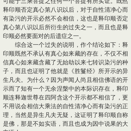
可能于三乘菩提之任何一个菩提有所实证。既然
释印顺否定真心第八识以后，对于自性清净心而
有染污的开示必然不会相信，这也是释印顺否定
真心第八识以后所衍生的过失之一，而且也是释
印顺必然要面对的后遗症之一。
综合这一个过失的说明，作个结论如下：释
印顺既然不承认有真心如来藏的存在，不仅不相
信真心如来藏含藏了无始劫以来七转识染污的种
子，而且也证明了他就是《胜鬘经》所开示的异
生凡夫。为什么？因为声闻人尚且相信佛语的开
示而了知有一个无余涅槃中的本际识存在，释印
顺连释迦世尊在四阿含这个开示都不相信了，更
不用说会相信大乘法的自性清净心而有染污的正
理，当然是异生凡夫无疑，这证明了释印顺自称
是佛，那是不如实语，而且也成为因中说果的大