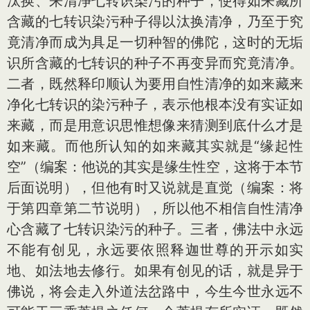
汰换、来清净七转识染污的种子，使得如来藏所
含藏的七转识染污种子得以汰换清净，乃至于究
竟清净而成为具足一切种智的佛陀，这时的无垢
识所含藏的七转识的种子不再变异而究竟清净。
二者，既然释印顺认为要用自性清净的如来藏来
净化七转识的染污种子，表示他根本没有实证如
来藏，而是用意识思惟想像来猜测到底什么才是
如来藏。而他所认知的如来藏其实就是“缘起性
空”（编案：他说的其实是缘生性空，这将于本节
后面说明），但他有时又说就是直觉（编案：将
于第四章第二节说明），所以他不相信自性清净
心含藏了七转识染污的种子。三者，佛法中永远
不能有创见，永远要依照释迦世尊的开示如实
地、如法地去修行。如果有创见的话，就是异于
佛说，将会走入外道法岔路中，今生今世永远不