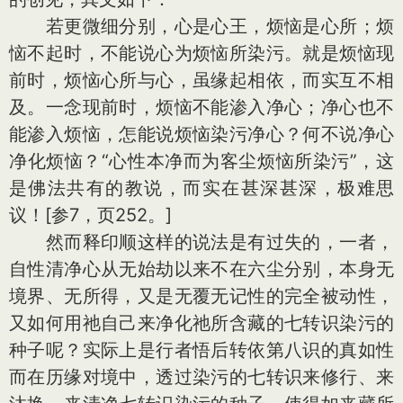
若更微细分别，心是心王，烦恼是心所；烦
恼不起时，不能说心为烦恼所染污。就是烦恼现
前时，烦恼心所与心，虽缘起相依，而实互不相
及。一念现前时，烦恼不能渗入净心；净心也不
能渗入烦恼，怎能说烦恼染污净心？何不说净心
净化烦恼？“心性本净而为客尘烦恼所染污”，这
是佛法共有的教说，而实在甚深甚深，极难思
议！[参7，页252。]
然而释印顺这样的说法是有过失的，一者，
自性清净心从无始劫以来不在六尘分别，本身无
境界、无所得，又是无覆无记性的完全被动性，
又如何用祂自己来净化祂所含藏的七转识染污的
种子呢？实际上是行者悟后转依第八识的真如性
而在历缘对境中，透过染污的七转识来修行、来