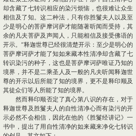
却含藏了七转识相应的染污烦恼，也很难让众生
相信及了知。这二种法，只有你胜鬘夫人以及至
少是明心的菩萨摩诃萨才能随著听闻而受持，其
余的凡夫菩萨及声闻人，只能相信及接受佛语的
开示。”释迦世尊已经很清楚开示：至少是明心的
菩萨摩诃萨才能了知如来藏本性清净却含藏了七
转识染污的种子，这也是菩萨摩诃萨唯证乃知的
境界，并不是二乘圣人及一般的凡夫听闻释迦世
尊的开示以后所能了知的境界，更不是释印顺及
其徒众们等人所能了知的境界。
然而释印顺否定了真心第八识的存在，对于
释迦世尊及胜鬘夫人的自性清净心而有染污的开
示必然不会相信，因此在他的《胜鬘经讲记》一
书中，提出了用自性清净的如来藏来净化七转识
的创见，其文如下：