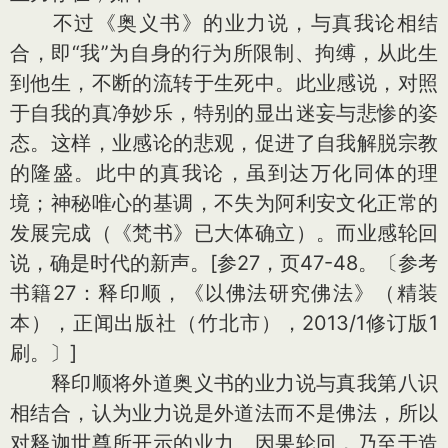
不过《奥义书》的业力说，与真我论相结
合，即“我”为自身的行为所限制、拘缚，从此生
到他生，不断的流转于生死中。此业感说，对照
于自我的真净妙乐，特别的显出迷妄与悲惨的姿
态。这样，业感论的悲观，促进了自我解脱宗教
的隆盛。此中的真我论，虽到达万化同体的理
境；神秘唯心的基调，不失为阿利安文化正常的
发展完成（《梵书》已大体确立）。而业感轮回
说，确是时代的新声。[参27，页47-48。〔参考
书籍27：释印顺，《以佛法研究佛法》（精装
本），正闻出版社（竹北市），2013/1修订版1
刷。〕]
释印顺将外道奥义书的业力说与真我第八识
相结合，认为业力说是外道法而不是佛法，所以
对释迦世尊所开示的业力、因果轮回，乃至于造