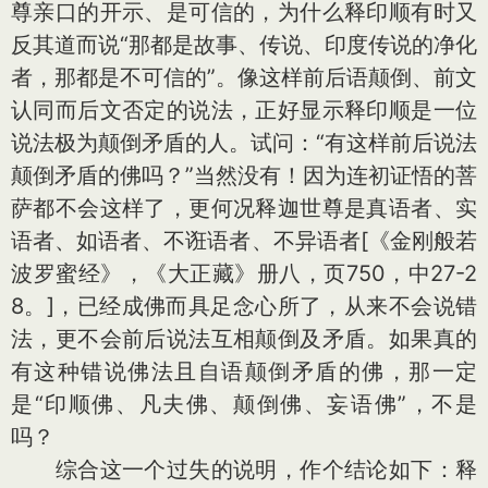
尊亲口的开示、是可信的，为什么释印顺有时又
反其道而说“那都是故事、传说、印度传说的净化
者，那都是不可信的”。像这样前后语颠倒、前文
认同而后文否定的说法，正好显示释印顺是一位
说法极为颠倒矛盾的人。试问：“有这样前后说法
颠倒矛盾的佛吗？”当然没有！因为连初证悟的菩
萨都不会这样了，更何况释迦世尊是真语者、实
语者、如语者、不诳语者、不异语者[《金刚般若
波罗蜜经》，《大正藏》册八，页750，中27-2
8。]，已经成佛而具足念心所了，从来不会说错
法，更不会前后说法互相颠倒及矛盾。如果真的
有这种错说佛法且自语颠倒矛盾的佛，那一定
是“印顺佛、凡夫佛、颠倒佛、妄语佛”，不是
吗？
综合这一个过失的说明，作个结论如下：释