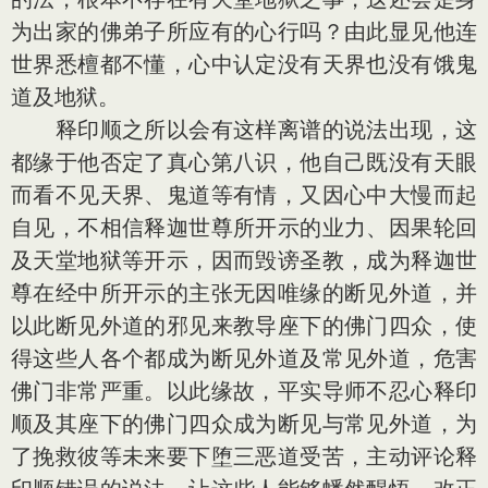
为出家的佛弟子所应有的心行吗？由此显见他连
世界悉檀都不懂，心中认定没有天界也没有饿鬼
道及地狱。
释印顺之所以会有这样离谱的说法出现，这
都缘于他否定了真心第八识，他自己既没有天眼
而看不见天界、鬼道等有情，又因心中大慢而起
自见，不相信释迦世尊所开示的业力、因果轮回
及天堂地狱等开示，因而毁谤圣教，成为释迦世
尊在经中所开示的主张无因唯缘的断见外道，并
以此断见外道的邪见来教导座下的佛门四众，使
得这些人各个都成为断见外道及常见外道，危害
佛门非常严重。以此缘故，平实导师不忍心释印
顺及其座下的佛门四众成为断见与常见外道，为
了挽救彼等未来要下堕三恶道受苦，主动评论释