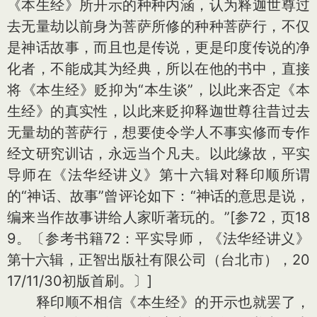
《本生经》所开示的种种内涵，认为释迦世尊过
去无量劫以前身为菩萨所修的种种菩萨行，不仅
是神话故事，而且也是传说，更是印度传说的净
化者，不能成其为经典，所以在他的书中，直接
将《本生经》贬抑为“本生谈”，以此来否定《本
生经》的真实性，以此来贬抑释迦世尊往昔过去
无量劫的菩萨行，想要使令学人不事实修而专作
经文研究训诂，永远当个凡夫。以此缘故，平实
导师在《法华经讲义》第十六辑对释印顺所谓
的“神话、故事”曾评论如下：“神话的意思是说，
编来当作故事讲给人家听著玩的。”[参72，页18
9。〔参考书籍72：平实导师，《法华经讲义》
第十六辑，正智出版社有限公司（台北市），20
17/11/30初版首刷。〕]
释印顺不相信《本生经》的开示也就罢了，