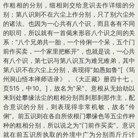
作粗相的分别，细相则交给意识去作详细的分
别；第八识则不在六尘上作分别，只了别六尘外
的诸法。也因为一心共有八个识，而且各有不同
的职司，所以就有一首偈来形容八个识之间的关
系：“八个兄弟共一胎，一个伶俐一个呆，五个门
前作买卖，一个家里把帐开”，也就是说，一心共
有八个识，第七识与第八识互为难兄难弟，其中
第八识不在六尘上分别，表现得“如愚如鲁”[《筠
州洞山悟本禅师语录》，《大正藏》册四十七，
页515，中10。]，故名为“呆”。意根从无始劫以
来到处攀缘法尘的粗相分别而刹那刹那作主，配
合意识的分别，则表现得非常机敏，故名“伶
俐”。前五识则在各自所依根门攀缘色等五尘作种
种的粗相分别，所以说之为“门前作买卖”。意识
就在前五识所执取的外境中广为分别而斤斤计