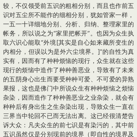
较，不仅领受前五识的粗相分别，而且也作前五
识对五尘所不能作的细相分别，犹如管家一样，
一五一十详细地分别、分析、归纳、整理家里的
帐务，所以说之为“家里把帐开”。也因为众生执
取六识心能取“外境[其实是自心如来藏所变生的
内相分，但误以为是外六尘境界。]”的自性为真
实有，因而有了种种烦恼的现行，众生就在这些
现行的烦恼中造作了种种善恶业，导致有了未来
的五阴身心出生而要受种种可爱、不可爱的异熟
果报，这也是佛门中所说众生有种种烦恼之烦恼
杂染，因而造作了种种善恶业之业杂染，就会有
种种后有身出生之生杂染出现，导致众生一直在
三界当中轮回不已而无法出离。这已经很清楚告
诉大众：凡夫众生的前七识是有染污的，其中前
五识虽然仅是分别现前的境界（即自性的境界及