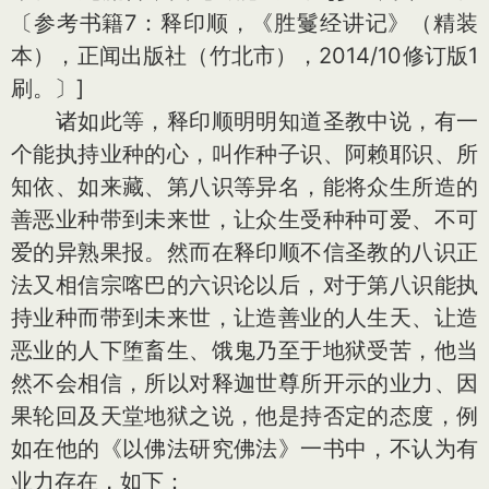
〔参考书籍7：释印顺，《胜鬘经讲记》（精装
本），正闻出版社（竹北市），2014/10修订版1
刷。〕]
诸如此等，释印顺明明知道圣教中说，有一
个能执持业种的心，叫作种子识、阿赖耶识、所
知依、如来藏、第八识等异名，能将众生所造的
善恶业种带到未来世，让众生受种种可爱、不可
爱的异熟果报。然而在释印顺不信圣教的八识正
法又相信宗喀巴的六识论以后，对于第八识能执
持业种而带到未来世，让造善业的人生天、让造
恶业的人下堕畜生、饿鬼乃至于地狱受苦，他当
然不会相信，所以对释迦世尊所开示的业力、因
果轮回及天堂地狱之说，他是持否定的态度，例
如在他的《以佛法研究佛法》一书中，不认为有
业力存在，如下：