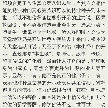
印顺否定了常住真心第八识以后，当然不会相信
能执持业种的真心第八识可以执持业种去到未来
世，所以不相信释迦世尊所开示的业力说、因果
轮回说，更不会相信造善业会生天、造恶业会下
堕畜生、饿鬼乃至于地狱，所以释印顺才会认为
天堂地狱乃是释迦世尊方便施设出来的，根本没
有天堂地狱可说，乃至于不相信《本生经》的开
示，直说那是“本生谈”、是神话、故事、传说、
印度传说的净化者。然而让人好奇的是，释印顺
身为出家众，竟然会否定释迦世尊的业力等开
示，显然：一者，他不是真正的佛弟子；二者，
表示他对释迦世尊的开示还没有具足信心，对释
迦世尊的信根、信力仍然很微弱，在在证明他是
十信位内的菩萨，而且还是在十信位很前面几个
阶位的新学菩萨，修学佛法不过十世百世、一劫