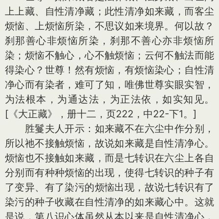
上上藏、自性清净藏；此性清净如来藏，而客尘
烦恼、上烦恼所染，不思议如来境界。何以故？
刹那善心非烦恼所染，刹那不善心亦非烦恼所
染；烦恼不触心，心不触烦恼；云何不触法而能
得染心？世尊！然有烦恼，有烦恼染心；自性清
净心而有染者，难可了知，唯佛世尊实眼实智，
为法根本，为通达法，为正法依，如实知见。
[《大正藏》，册十二，页222，中22-下1。]
胜鬘夫人开示：如来藏不在六尘中作分别，
所以祂不接触烦恼，故说如来藏是自性清净心。
烦恼也不接触如来藏，而是七转识在六尘上各自
分别而有种种烦恼的出现，使得七转识的种子有
了变异、有了染污的烦恼出现，故说七转识有了
染污的种子收藏在自性清净的如来藏心中。这就
是说，第八识心体虽然从本以来是自性清净心，