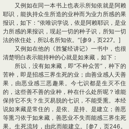
又例如在同一本书上也表示所知依就是阿赖
耶识，能执持众生所造的业种而为业力所感的果
报识，如下：“依唯识学说，依是阿赖耶识，是业
力所感的果报识，现起一切的种子识，所知一切
法的依住处，所以名所知依。”[参9，页227。]
又例如在他的《胜鬘经讲记》一书中，也很
清楚明白表示能持种的心就是如来藏，如下：
所以，没有如来藏，即“不种众苦”，种下的
苦种，即是招感三界生死的业；由善业感人天善
果，由恶业感三恶趣果。今七识都是生灭不住
的，这些善不善的业种，种在什么处所呢？谁能
保持它不失？生灭易脱的七识，不能受熏。本经
说如来藏是常住的，是依、是持、是建立；善恶
等熏习依于如来藏，善恶业不失而能感三界生死
果。生死流转，由此而能建立。[参7，页246。