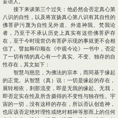
妄语人。
接下来谈第三个过失：他必然会否定真心第
八识的自性，以及将宣扬真心第八识有其自性的
佛菩萨污蔑为自性见外道、外道神我、梵我论
者，乃至于不承认历史上真实有这些佛菩萨存
在，至于今时现世仍有菩萨示现的事就更不会相
信了。譬如释印顺在《中观今论》一书中，否定
了一切有情的真心有一个真实、不变、独存的自
性存在，其文如下：
智慧与慈悲，为佛法的宗本，而同基于缘起
的正觉。从智慧（真）说：一切是缘起的存在，
展转相依，刹那流变，即是无我的缘起。无我，
即否定实在性及所含摄得的不变性与独存性。宇
宙的一切，没有这样的存在，所以否认创造神，
也应该否定绝对理性或绝对精神等形而上的任何