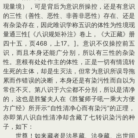
现量境），可是背后为意识所操控，还是有意识
的三性（善性、恶性、非善非恶性）存在、还是
有杂染存在，因此唯识学称五识的体性为性境现
量通三性[《八识规矩补注》卷上，《大正藏》册
四十五，页468，上17。]。意识不仅操控前五
识，而且本身还能广分别，所以有三性的杂染
性。意根有处处作主的体性，正是一切有情流转
生死的主体，却是生灭法，但常为意识所误导拖
累而作错误的决断，本身还是有染污性而自以为
常住不灭。第八识于六尘都不分别，所以是清净
的，这也是胜鬘夫人在《胜鬘师子吼一乘大方便
方广经》所开示“自性清净心而有染污”的正理，
亦即第八识自性清净却含藏了七转识染污的种
子，如下：
世尊！如来藏者是法界藏、法身藏、出世间