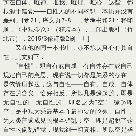
实在自体。唯神、唯我、唯理、唯心，这些，都
根源于错觉——自性见的不同构想，本质并没有
差别。[参21，序文页7-8。〔参考书籍21：释印
顺，《中观今论》（精装本），正闻出版社（竹
北市），2015/3修订版2刷。〕]
又在他的同一本书中，亦不承认真心有其自
性，其文如下：
“自性”，即自有或自成，有自体存在或自己
规定自己的意思。现在说一切都是关系的存在，
是依缘所起法，这与自性——自有、自成、自体
存在的含义，恰好相反。所以凡是缘起的，即是
无自性的；无自性的，即名之为“空”。缘起即
空，是中观大乘最基本而最扼要的论题。自性，
为人类普遍成见的根本错乱；空，即是超脱了这
自性的倒乱错觉，现觉到一切真相。所以空是毕