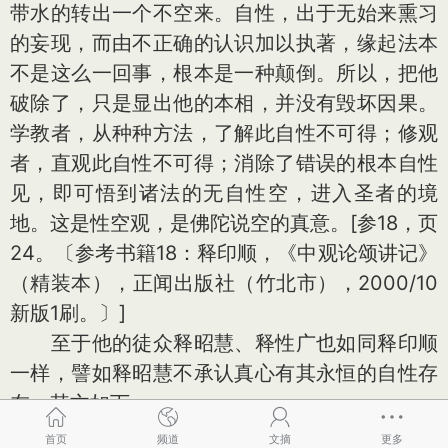
带水的转出一个不空来。自性，出于无始来熏习
的妄现，而由不正确的认识加以执著，缘起法本
不是这么一回事，根本是一种颠倒。所以，把他
破除了，只是显出他的本相，并没有毁坏因果。
学教者，从种种方法，了解此自性不可得；修观
者，直观此自性不可得；消除了错误的根本自性
见，即可悟到诸法的无自性空，进入圣者的境
地。这是性空观，是佛陀说空的真意。[参18，页
24。〔参考书籍18：释印顺，《中观论颂讲记》
（精装本），正闻出版社（竹北市），2000/10
新版1刷。〕]
至于他的徒众释昭慧、释性广也如同释印顺
一样，譬如释昭慧不承认真心有其永恒的自性存
在，其文如下：
一切只不过是因缘的凑泊，那永恒不变、单
首页
频道
文摘
更多