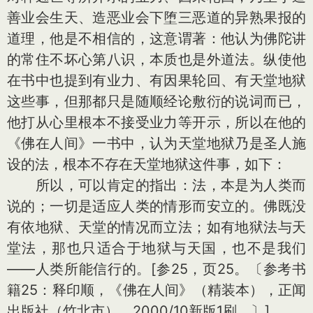
善业会生天、造恶业会下堕三恶道的异熟果报的
道理，他是不相信的，这意谓著：他认为佛陀讲
的常住不坏心第八识，本质也是外道法。纵使他
在书中也提到有业力、有因果轮回、有天堂地狱
这些事，但那都只是随顺经论敷衍的说词而已，
他打从心里根本不接受业力等开示，所以在他的
《佛在人间》一书中，认为天堂地狱乃是圣人施
设的法，根本不存在天堂地狱这件事，如下：
所以，可以肯定的指出：法，本是为人类而
说的；一切是适应人类的情形而安立的。佛既没
有依地狱、天堂的情况而立法；如有地狱法与天
堂法，那也只适合于地狱与天国，也不是我们
——人类所能信行的。[参25，页25。〔参考书
籍25：释印顺，《佛在人间》（精装本），正闻
出版社（竹北市），2000/10新版1刷。〕]