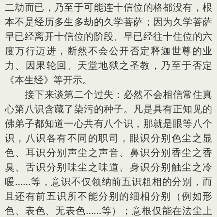
二劫而已，乃至于可能连十信位的格都没有，根
本不是经历多生多劫的久学菩萨；因为久学菩萨
早已经离开十信位的阶段、早已经往十住位的六
度万行迈进，断然不会公开否定释迦世尊的业
力、因果轮回、天堂地狱之圣教，乃至于否定
《本生经》等开示。
接下来谈第二个过失：必然不会相信常住真
心第八识含藏了染污的种子。凡是具有正知见的
佛弟子都知道一心共有八个识，那就是眼等八个
识，八识各有不同的职司，眼识分别色尘之显
色、耳识分别声尘之声音、鼻识分别香尘之香
臭、舌识分别味尘之味道、身识分别触尘之冷
暖……等，意识不仅领纳前五识粗相的分别，而
且还有前五识所不能分别的细相分别（例如形
色、表色、无表色……等）；意根仅能在法尘上