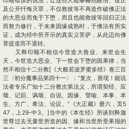
印顺错误的说法，让这些人能够幡然醒悟、改正
及公开忏悔灭罪，不仅救彼等不再造作破佛正法
的大恶业而免于下堕，而且也能救彼等回归正法
而努力修行，于未来因缘成熟时，于佛法有所实
证，成为经中所开示的真实义菩萨，从此迈向佛
菩提道而不退转。
又释印顺不相信今世造大善业、来世会生
天，今世造大恶业、下一世会下堕的因果律，当
然不相信十二分教[《大般若波罗蜜多经》卷三百
三〈初分魔事品第四十一〉：“复次，善现！能说
法者专乐广知十二分教次第法义，所谓契经、应
颂、记莂、讽颂、自说、因缘、譬喻、本事、本
生、方广、希法、论议。”《大正藏》册六，页5
47，上29-中3。]当中的《本生经》所谈到释迦
世尊过去无量世所造的因、缘和当世所受果报的