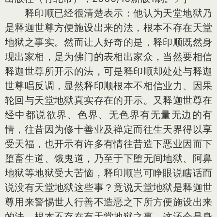
释印顺已经很清楚表示：他认为天堂地狱乃
是释迦世尊方便施设出来的法，根本不存在天堂
地狱之事实。然而让人好奇的是，释印顺既然身
现出家相，是为佛门的表相出家众，当然要相信
释迦世尊所开示的法，可是释印顺却处处与释迦
世尊唱反调，显然释印顺根本不相信业力、因果
轮回与天堂地狱真实存在的开示。又释迦世尊在
经中都说欲界、色界、无色界有无量无边的有
情，往昔因为修十善业及禅定而往生天界得以享
受天福，也开示有许多有情往昔造下恶业因而下
堕畜生道、饿鬼道，乃至于下堕无间地狱、阿鼻
地狱等地狱受大苦恼，释印顺岂可睁眼说瞎话而
说没有天堂地狱这些事？竟说天堂地狱是释迦世
尊用来警惕世人行善不造恶之下所方便施设出来
的法，根本不存在有天堂地狱之事，这还会是身