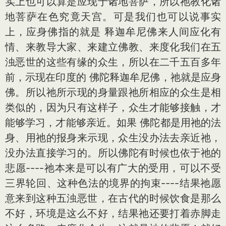
实上也可以算是应现于诸地菩萨，所以祂教化诸
地菩萨在色究竟天宫。可是我们也可以说事实
上，应身佛指的就是 释迦牟尼佛来人间应化有
情、来教导大家、来建立佛教、来度化我们在五
浊恶世的这些有缘的众生，所以在二千五百多年
前，示现在印度的 佛陀释迦牟尼佛，祂就是应身
佛。所以祂所示现的身量跟祂所相应的众生是相
类似的，因为只有这样子，众生才能够接触，才
能够学习，才能够亲近。如果 佛陀都是用祂的法
身、用祂的报身来示现，众生没办法去亲近祂，
没办法直接学习的。所以佛陀有时候也依于祂的
悲愿----祂本来是可以有广大的受用，可以不受
三界轮回、这种色法的境界的拘束----结果祂愿
意来到这种五浊恶世，在古代的时候饮食是那么
不好，环境是这么不好，结果祂还要打着赤脚走