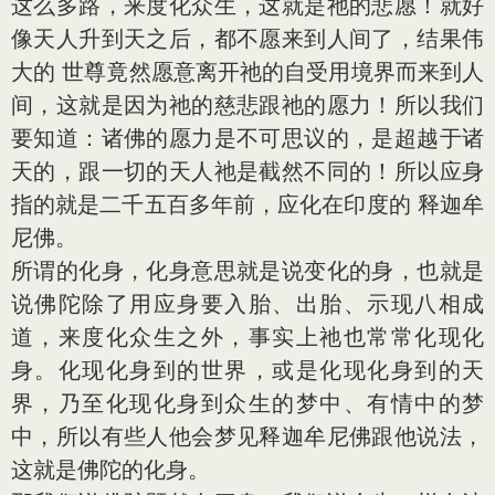
这么多路，来度化众生，这就是祂的悲愿！就好
像天人升到天之后，都不愿来到人间了，结果伟
大的 世尊竟然愿意离开祂的自受用境界而来到人
间，这就是因为祂的慈悲跟祂的愿力！所以我们
要知道：诸佛的愿力是不可思议的，是超越于诸
天的，跟一切的天人祂是截然不同的！所以应身
指的就是二千五百多年前，应化在印度的 释迦牟
尼佛。
所谓的化身，化身意思就是说变化的身，也就是
说佛陀除了用应身要入胎、出胎、示现八相成
道，来度化众生之外，事实上祂也常常化现化
身。化现化身到的世界，或是化现化身到的天
界，乃至化现化身到众生的梦中、有情中的梦
中，所以有些人他会梦见释迦牟尼佛跟他说法，
这就是佛陀的化身。