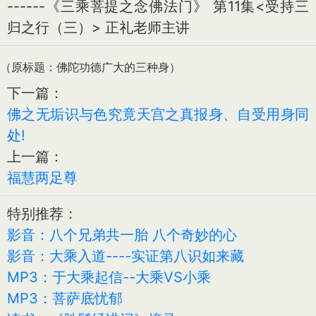
------《三乘菩提之念佛法门》 第11集<受持三
归之行（三）> 正礼老师主讲
（原标题：佛陀功德广大的三种身）
下一篇：
佛之无垢识与色究竟天宫之真报身、自受用身同
处!
上一篇：
福慧两足尊
特别推荐：
影音：八个兄弟共一胎 八个奇妙的心
影音：大乘入道----实证第八识如来藏
MP3：于大乘起信--大乘VS小乘
MP3：菩萨底忧郁