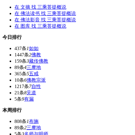
在
文摘
找 三乘菩提概说
在
佛法读书
找 三乘菩提概说
在
佛法影音
找 三乘菩提概说
在
图库
找 三乘菩提概说
今日排行
437条
1
如如
1447条
2
佛教
159条
3
藏传佛教
89条
4
三摩地
365条
5
五戒
10条
6
佛教宗派
1217条
7
自性
21条
8
见道
5条
9
有漏
本周排行
808条
1
布施
89条
2
三摩地
5条
3
名师与明师