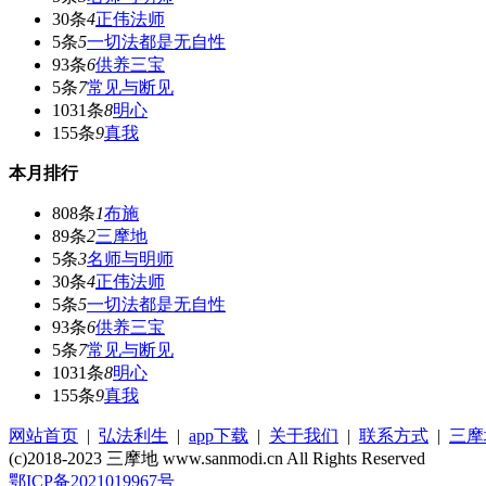
30条
4
正伟法师
5条
5
一切法都是无自性
93条
6
供养三宝
5条
7
常见与断见
1031条
8
明心
155条
9
真我
本月排行
808条
1
布施
89条
2
三摩地
5条
3
名师与明师
30条
4
正伟法师
5条
5
一切法都是无自性
93条
6
供养三宝
5条
7
常见与断见
1031条
8
明心
155条
9
真我
网站首页
|
弘法利生
|
app下载
|
关于我们
|
联系方式
|
三摩
(c)2018-2023 三摩地 www.sanmodi.cn All Rights Reserved
鄂ICP备2021019967号