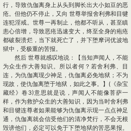
行，导致仇伽离身上从头到脚长出大小如豆的恶
疮。但他仍不停止，又向 世尊举报舍利弗和目犍
连犯淫戒。世尊一再制止，他都不听从，甚至瞋
恚心倍增，导致恶疮迅速变大，终至全身的疱疮
都破裂溃烂，当下就死亡了，并下堕摩诃优波地
狱中，受极重的苦报。
然后 世尊就感叹地说：【当知声闻人，不能
为众生作大善知识。所以者何？若舍利弗、目
连，为仇伽离现少神足，仇伽离必免地狱；不为
现故，使仇伽离堕于地狱，如此之事。】(《杂宝
藏经》卷3)意思就是说，声闻人不能像菩萨一
样，作为救护众生的大善知识，因为当时舍利弗
和目犍连尊者如果能够为仇伽离示现一点点神足
通，仇伽离就会信受他们的清净梵行，不会无根
毁谤他们，必定可以免于下堕地狱的苦恶果报。