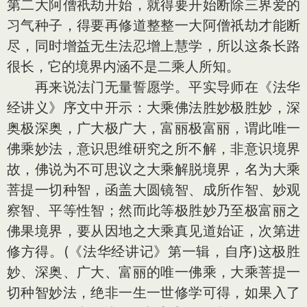
第二大阿僧祇劫开始，就得要开始断除三界爱的
习气种子，得要再修道整整一大阿僧祇劫才能断
尽，同时增益无生法忍增上慧学，所以这条长路
很长，它的境界内涵不是二乘人所知。
再来说法门无量誓愿学。平实导师在《法华
经讲义》序文中开示：大乘佛法胜妙极胜妙，深
奥极深奥，广大极广大，富丽极富丽，谓此唯一
佛乘妙法，意识思维研究之所不解，非意识境界
故，佛说为不可思议之大乘解脱境界，名为大乘
菩提一切种智，函盖大圆镜智、成所作智、妙观
察智、平等性智；然而此等极胜妙乃至极富丽之
佛果境界，要从因地之大乘真见道始证，次第进
修方得。(《法华经讲记》第一辑，自序)这极胜
妙、深奥、广大、富丽的唯一佛乘，大乘菩提一
切种智妙法，绝非一生一世修学可得，如果入了