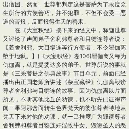
出僧团。然而，世尊都判定这是菩萨为了救度众
生所行的方便善巧，并不犯罪，不但不会受三恶
道的苦报，反而报得生天的善果。
在《大宝积经》接下来的经文中，释迦世尊
又评论了声闻弟子舍利弗尊者和目犍连尊者说：
【若舍利弗、大目犍连等行方便者，不令瞿伽离
堕于地狱。】(《大宝积经》卷106)瞿伽离又称为
仇伽离，就是提婆达多的弟子。世尊所说的事就
是《三乘菩提之佛典故事》节目单元，前面已经
播出由正国老师所讲述《杂宝藏经》仇伽离毁谤
尊者舍利弗与目犍连的故事。因为仇伽离以片面
所见，不听其他比丘的劝谏，也不听先已证得声
闻三果阿那含而转生色界梵天的婆伽尊者特地从
梵天下来对他的劝谏，就一己推度广为毁谤尊者
舍利弗和尊者目犍连奸淫牧牛女、毁谤圣人的恶