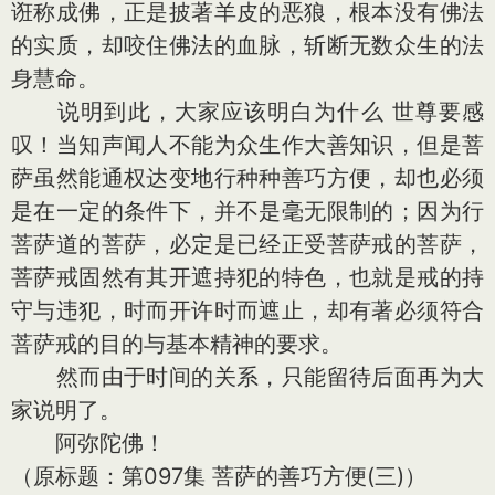
诳称成佛，正是披著羊皮的恶狼，根本没有佛法
的实质，却咬住佛法的血脉，斩断无数众生的法
身慧命。
说明到此，大家应该明白为什么 世尊要感
叹！当知声闻人不能为众生作大善知识，但是菩
萨虽然能通权达变地行种种善巧方便，却也必须
是在一定的条件下，并不是毫无限制的；因为行
菩萨道的菩萨，必定是已经正受菩萨戒的菩萨，
菩萨戒固然有其开遮持犯的特色，也就是戒的持
守与违犯，时而开许时而遮止，却有著必须符合
菩萨戒的目的与基本精神的要求。
然而由于时间的关系，只能留待后面再为大
家说明了。
阿弥陀佛！
（原标题：第097集 菩萨的善巧方便(三)）