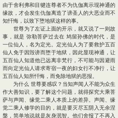
由于舍利弗和目犍连尊者不为仇伽离示现神通的
缘故，才会发生仇伽离造了谤圣人的大恶业而不
知忏悔，以致下堕地狱这样的事。
世尊为了左证上面的开示，就又说了一则故
事，就是 弥勒菩萨过去在 鸠留孙佛的时代，是
一位仙人，名为定光。定光仙人为了要救护五百
仙人免于因毁谤而堕于地狱，因此显现神通，让
五百仙人知道他已远离非梵行，不可能与因避雨
而向定光仙人请求寄宿一夜的妇女行不净行，让
五百仙人知所忏悔，而免除地狱的恶报。
为什么 世尊要感叹？当知声闻人不能为众生
作大善知识，要了解这个问题，就得探究大乘菩
萨与声闻、缘觉二乘人本质上的差异。声闻、缘
觉二乘人修学的目的，就是要灭尽五阴入无余涅
槃，简单地说就是灰身泯智。他们舍报了不再入