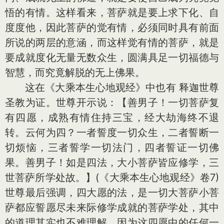
悟的有情。这样看来，菩萨就是要上求下化、自
度度他，因此菩萨的觉有情，必须同时具有前面
所说的两层的意涵，而这样觉有情的菩萨，就是
要成就度化无量无数众生，圆满具足一切福德与
智慧，而究竟解脱的无上佛果。
这在《大乘本生心地观经》中也有 释迦世尊
圣教为证。世尊开示说：【善男子！一切菩萨复
有四愿，成熟有情住持三宝，经大劫海终不退
转。云何为四？一者誓度一切众生，二者誓断一
切烦恼，三者誓学一切法门，四者誓证一切佛
果。善男子！如是四法，大小菩萨皆应修学，三
世菩萨所学处故。】(《大乘本生心地观经》卷7)
世尊最后强调，四大愿的法，是一切大菩萨小菩
萨都应誓愿尽未来际修学成就的菩萨学处，其中
的道理其实也不难理解，因为这四愿中的任何一