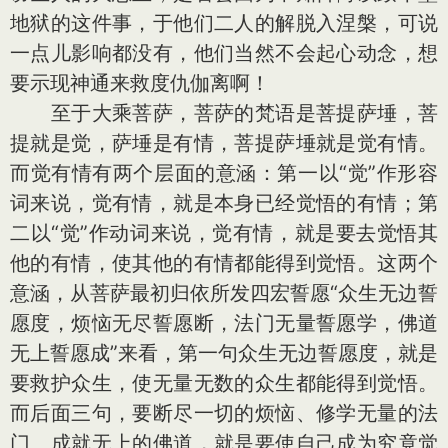
地狱的这件事，于他们二人的解脱入涅槃，可说
一点儿影响都没有，他们当然不会起心动念，想
要示现神通来救度仇伽离啊！
至于大乘菩萨，菩萨的梵语是菩提萨埵，菩
提就是觉，萨埵是有情，菩提萨埵就是觉有情。
而觉有情有两个层面的意涵：第一以“觉”作形容
词来说，觉有情，就是本身已经觉悟的有情；第
二以“觉”作动词来说，觉有情，就是要去觉悟其
他的有情，使其他的有情都能得到觉悟。这两个
意涵，从菩萨最初归依所发四宏誓愿“众生无边誓
愿度，烦恼无尽誓愿断，法门无量誓愿学，佛道
无上誓愿成”来看，第一句众生无边誓愿度，就是
要救护众生，使无量无数的众生都能得到觉悟。
而后面三句，要断尽一切的烦恼、修学无量的法
门、成就无上的佛道，就是要使自己成为究竟觉