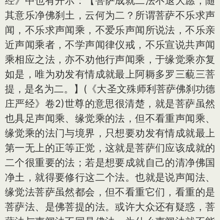
经》中也有开示：【菩萨成就二法不退大愿，随
其意乐净佛刹土，云何为二？所谓菩萨不乐求声
闻，不乐求声闻乘，不爱乐声闻所说法，不乐亲
近声闻乘者，不学声闻律仪戒，不乐宣说共声闻
乘相应之法，亦不劝他行声闻乘，于缘觉乘亦复
如是，唯为劝发有情成就最上阿耨多罗三藐三菩
提，是名为二。】(《大圣文殊师利菩萨佛刹功德
庄严经》卷2)世尊的意思很清楚，就是菩萨虽然
也具足声闻乘、缘觉乘的法，但不看重声闻乘、
缘觉乘的法门与境界，只想要劝发有情成就最上
第一无上的正等正觉，这就是菩萨们应该成就的
二个很重要的法；若是想要成就自己的清净佛国
净土，就得要修行这二个法。也就是说声闻法、
缘觉法菩萨虽然都会，但不看重它们，看重的是
菩萨法、是佛菩提的法。或许大众还有疑惑，菩