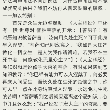
萨法与声闻法不同是佛法，为什么声闻法就不能
成就究竟佛果？我们不妨再从四宏誓愿的履践，
一一加以简别：
首先是众生无边誓愿度。《大宝积经》中还
有一段 世尊对 智胜菩萨的开示：【善男子！有
时恶知识教菩萨言：“汝何用久处生死？可于此身
早入涅槃。”菩萨知已即应离之。“我如是大庄严
教化一切众生，是人为我作诸留难。若我不在生
死中者，何能教化无量众生？”】(《大宝积经》
卷106)就是说修学大乘的菩萨，有时如果遇到恶
知识教导：“你已经有能力可以入涅槃了，何必要
再来人间受生，而长久处在生死的烦恼之中，你
可以早一点在此身结束就入涅槃，永远免去生死
的苦啊！”菩萨听到之后就应远离这个恶知识，心
中并且这么想：“我已经发了宏大庄严的誓愿，要