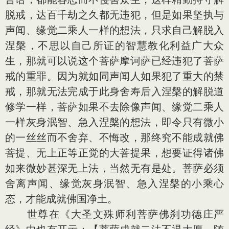
脱戒，达百千劫之久都无违犯，但是如果坚执与
声闻、缘觉二乘人一样的想法，只求自己解脱入
涅槃，不思以自己所证的智慧教化利益广大众
生，那就可以说这个菩萨摩诃萨已经违犯了菩萨
戒的重罪。因为就如同声闻人如果犯了重大的禁
戒，那就无法完成于此身舍寿后入涅槃的解脱道
修学一样，菩萨如果不去除像声闻、缘觉二乘人
一样灰身泯智、急入涅槃的想法，即令只有微小
的一丝丝而不舍弃、不悔改，那终究不能成就佛
菩提、无上正等正觉的大菩提果，想要证得诸佛
如来微妙甚深无上法，当然无有是处。菩萨必须
舍离声闻、缘觉灰身泯智、急入涅槃的小乘心
态，才能成就佛国净土。
世尊在《大圣文殊师利菩萨佛刹功德庄严