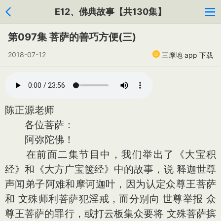
E12、佛典故事【共130集】
第097集 菩萨的善巧方便(三)
2018-07-12
三摩地 app 下载
陈正源老师
各位菩萨：
阿弥陀佛！
在前面二集节目中，我们举出了《大宝积
经》和《大方广宝箧经》中的故事，说 释迦世尊
声闻弟子阿难和摩诃迦叶，因为认定众尊王菩萨
和 文殊师利菩萨犯淫戒，而分别向 世尊举报 众
尊王菩萨的罪行，或打云板集众要将 文殊菩萨摈