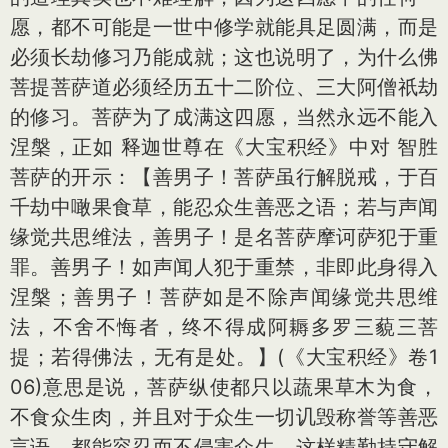
愿，都不可能是一世中修学就能具足圆满，而是
必须长劫修习乃能成就；这也说明了，为什么佛
菩提菩萨道必须经历五十二阶位、三大阿僧祇劫
的修习。菩萨为了成满这四愿，当然永远不能入
涅槃，正如 释迦世尊在《大宝积经》中对 智胜
菩萨的开示：【善男子！菩萨虽行解脱戒，于百
千劫中噉果食草，能忍众生善恶之语；若与声闻
缘觉共思维法，善男子！是名菩萨摩诃萨犯于重
罪。善男子！如声闻人犯于重禁，非即此身得入
涅槃；善男子！菩萨如是不除声闻缘觉共思维
法，不舍不悔者，终不得成阿耨多罗三藐三菩
提；若得佛法，无有是处。】(《大宝积经》卷1
06)意思是说，菩萨纵使都只以蔬果草木为食，
不食众生肉，并且对于众生一切讥毁称誉等善恶
言语，都能容忍而不侵害众生，这样精勤持守解