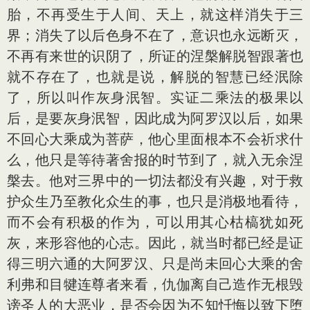
胎，不再受生于人间、天上，就这样消失于三
界；消失了以后色身不在了，意识也永远断灭，
不再有来世的识阴了，所证的涅槃解脱智跟著也
就不存在了，也就是说，解脱的智慧已经泯除
了，所以叫作灰身泯智。实证二乘法的极果以
后，是要灰身泯智，因此成为阿罗汉以后，如果
不回心大乘成为菩萨，他心里面根本不会祈求什
么，他只是等待著舍报的时节到了，就入无余涅
槃去。他对三界中的一切法都没有兴趣，对于救
护众生乃至教化众生的事，也只是消极地看待，
而不会有积极的作为，可以用其心枯槁犹如死
灰，来形容他的心志。因此，就当时都已经是证
得三明六通的大阿罗汉、只是尚未回心大乘的舍
利弗和目犍连尊者来看，仇伽离自己造作无根毁
谤圣人的大恶业，是否会因为不知忏悔以致下堕