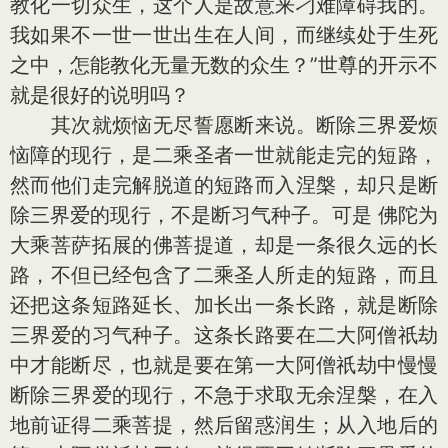
教化一切众生，这个人是故意来刁难障碍我的。
我如果不一世一世出生在人间，而继续处于生死
之中，怎能教化无量无数的众生？”世尊的开示不
就是很好的说明吗？
其次就烦恼无尽誓愿断来说。断除三界爱烦
恼障的现行，是二乘圣者一世就能走完的短路，
然而他们走完解脱道的短路而入涅槃，却只是断
除三界爱的现行，不是断习气种子。可是 佛陀为
大乘菩萨拓展的佛菩提道，却是一条很久远的长
路，不但已经包含了二乘圣人所走的短路，而且
还把这条短路延长、加长出一条长路，就是断除
三界爱的习气种子。这条长路要在二大阿僧祇劫
中才能断尽，也就是要在第一大阿僧祇劫中慢慢
断除三界爱的现行，不急于求取无余涅槃，在入
地前证得二乘菩提，然后留惑润生；从入地后的