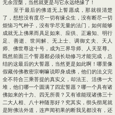
无余涅槃，当然就更是与它永远绝缘了！
至于最后的佛道无上誓愿成，那就很清楚
了，想想没有度尽一切有缘众生，没有断尽一切
烦恼习气种子，没有学尽无量的法门，如何能够
成就无上佛果而具足如来、应供、正遍知、明行
足、善逝、世间解、无上士、调御丈夫、天人
师、佛世尊这十号，成为三界导师、人天至尊。
既然前面三个誓愿都必须长劫修习才能完成，总
结的这最后的大誓愿，当然更是如此啊！哪里像
假藏传佛教密宗喇嘛说即身成佛，他们的法义完
全不符合三乘菩提的真实义，却法王、活佛一大
堆，他们哪一个圆满了四宏誓愿？哪一个具有诸
佛如来的十力、四无所畏？又有谁能现诸佛三十
二大人相、八十种随形好？究其实，彻头彻尾就
是附佛法外道，连声闻初果的断我见都没有，还