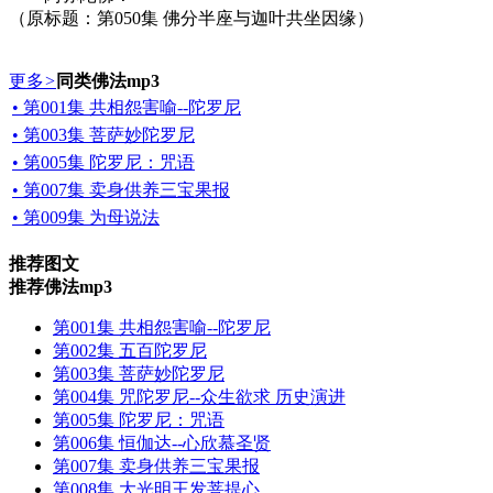
（原标题：第050集 佛分半座与迦叶共坐因缘）
更多
>
同类佛法mp3
• 第001集 共相怨害喻--陀罗尼
• 第003集 菩萨妙陀罗尼
• 第005集 陀罗尼：咒语
• 第007集 卖身供养三宝果报
• 第009集 为母说法
推荐图文
推荐佛法mp3
第001集 共相怨害喻--陀罗尼
第002集 五百陀罗尼
第003集 菩萨妙陀罗尼
第004集 咒陀罗尼--众生欲求 历史演进
第005集 陀罗尼：咒语
第006集 恒伽达--心欣慕圣贤
第007集 卖身供养三宝果报
第008集 大光明王发菩提心