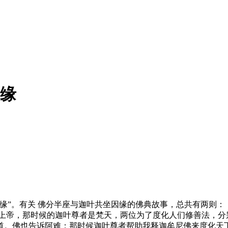
因缘
”。有关 佛分半座与迦叶共坐因缘的佛典故事，总共有两则：
帝，那时候的迦叶尊者是梵天，两位为了度化人们修善法，分
道。佛也告诉阿难：那时候迦叶尊者帮助我释迦牟尼佛来度化天