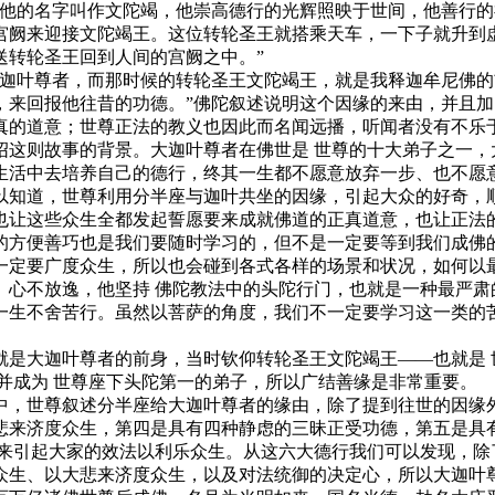
的名字叫作文陀竭，他崇高德行的光辉照映于世间，他善行的
宫阙来迎接文陀竭王。这位转轮圣王就搭乘天车，一下子就升到
送转轮圣王回到人间的宫阙之中。”
叶尊者，而那时候的转轮圣王文陀竭王，就是我释迦牟尼佛的
，来回报他往昔的功德。”佛陀叙述说明这个因缘的来由，并且
真的道意；世尊正法的教义也因此而名闻远播，听闻者没有不乐
则故事的背景。大迦叶尊者在佛世是 世尊的十大弟子之一，
生活中去培养自己的德行，终其一生都不愿意放弃一步、也不愿
知道，世尊利用分半座与迦叶共坐的因缘，引起大众的好奇，顺
也让这些众生全都发起誓愿要来成就佛道的正真道意，也让正法的
的方便善巧也是我们要随时学习的，但不是一定要等到我们成佛
一定要广度众生，所以也会碰到各式各样的场景和状况，如何以
不放逸，他坚持 佛陀教法中的头陀行门，也就是一种最严肃
一生不舍苦行。虽然以菩萨的角度，我们不一定要学习这一类的
大迦叶尊者的前身，当时钦仰转轮圣王文陀竭王——也就是 
并成为 世尊座下头陀第一的弟子，所以广结善缘是非常重要。
，世尊叙述分半座给大迦叶尊者的缘由，除了提到往世的因缘外
悲来济度众生，第四是具有四种静虑的三昧正受功德，第五是具
，来引起大家的效法以利乐众生。从这六大德行我们可以发现，除
众生、以大悲来济度众生，以及对法统御的决定心，所以大迦叶