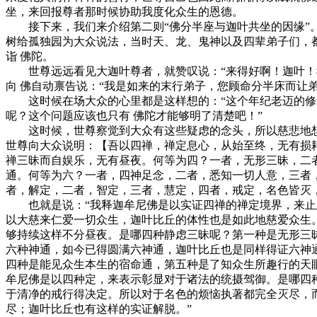
坐，来回报尊者那时候协助我度化众生的恩德。
接下来，我们来介绍第二则“佛分半座与迦叶共坐的因缘”。
树给孤独园为大众说法，当时天、龙、鬼神以及四辈弟子们，
诣 佛陀。
世尊远远看见大迦叶尊者，就赞叹说：“来得好啊！迦叶！我
向 佛自动禀告说：“我是如来的末行弟子，您顾命分半床而让
这时候在场大众的心里都是这样想的：“这个年纪老迈的修道
呢？这个问题应该也只有 佛陀才能够明了清楚吧！”
这时候，世尊察觉到大众有这些疑虑的念头，所以慈悲地想
世尊向大众说明：【吾以四禅，禅定息心，从始至终，无有损
禅三昧而自娱乐，无有昼夜。何等为四？一者，无形三昧，二
通。何等为六？一者，四神足念，二者，悉知一切人意，三者
者，解定，二者，智定，三者，慧定，四者，戒定，名色皆灭
也就是说：“我释迦牟尼佛是以实证四禅的禅定境界，来止息
以大慈来仁爱一切众生，迦叶比丘的体性也是如此地慈爱众生
够持续这样不分昼夜。是哪四种静虑三昧呢？第一种是无形三
六种神通，如今已得圆满六神通，迦叶比丘也是同样得证六神
四种是能见众生本生的宿命通，第五种是了知众生所趣行的天
牟尼佛是以四种定，来表示彰显对于诸法的统摄驾御。是哪四
于清净的戒行得决定。所以对于名色的烦恼执著都完全灭尽，
尽；迦叶比丘也有这样的实证解脱。”