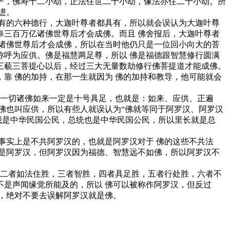
严，佛寿十二小劫，正法住世二十小劫，像法亦住二十小劫。所
进。
有的六种德行，大迦叶尊者都具有，所以就会误认为大迦叶尊
三百万亿诸佛世尊后才会成佛。而且 佛舍报后，大迦叶尊者
诸佛世尊后才会成佛，所以在当时他仍只是一位回小向大的菩
呼为应供。佛是福慧两足尊，所以 佛是福德跟智慧修行圆满
三藐三菩提心以后，经过三大无量数劫修行佛菩提道才能成佛。
靠 佛的加持，在那一生就因为 佛的加持和教导，他可能就会
一切诸佛如来一定是十号具足，也就是：如来、应供、正遍
佛也叫应供，所以有些人就误认为“佛就等同于阿罗汉、阿罗汉
我是中华民国公民，总统也是中华民国公民，所以里长就是总
实上是不共阿罗汉的，也就是阿罗汉对于 佛的这些不共法
是阿罗汉，但阿罗汉因为福德、智慧远不如佛，所以阿罗汉不
二者如法住胜，三者智胜，四者具足胜，五者行处胜，六者不
是声闻缘觉所能及的，所以 佛可以被称作阿罗汉，但反过
，绝对不要去误解阿罗汉就是佛。