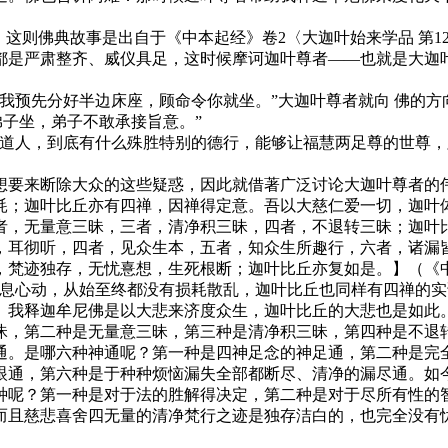
这则佛典故事是出自于《中本起经》卷2〈大迦叶始来学品 第1
都是严肃整齐、威仪具足，这时候摩诃迦叶尊者——也就是大迦
预先分好半边床座，顾命令你就坐。”大迦叶尊者就向 佛的方
弟子坐，弟子不敢承接旨意。”
人，到底有什么殊胜特别的德行，能够让福慧两足尊的世尊，
要来断除大众的这些疑惑，因此就借著广泛讨论大迦叶尊者的伟
耗；迦叶比丘亦有四禅，因禅得定意。吾以大慈仁爱一切，迦叶
者，无量意三昧，三者，清净积三昧，四者，不退转三昧；迦叶
，耳彻听，四者，见众生本，五者，知众生所趣行，六者，诸漏
，梵迹独存，无忧憙想，生死根断；迦叶比丘亦复如是。】（《
心动，从始至终都没有损耗散乱，迦叶比丘也同样有四禅的实
。我释迦牟尼佛是以大悲来济度众生，迦叶比丘的大悲也是如此
昧，第二种是无量意三昧，第三种是清净积三昧，第四种是不退
通。是哪六种神通呢？第一种是四神足念的神足通，第二种是完
眼通，第六种是于种种烦恼漏失全部都断尽、清净的漏尽通。如
种呢？第一种是对于法的胜解得决定，第二种是对于尽所有性的
而且慈悲喜舍四无量的清净梵行之迹是独存洁白的，也完全没有