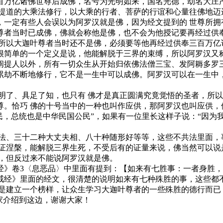
百万亿诸佛世尊后成佛，名号为光明如来，国名光德，劫名大庄
菩提道的大乘法修行，以大乘的行者、菩萨的行谊和心量往佛地迈
定有些人会误以为阿罗汉就是佛，因为经文提到的 世尊所拥
尊者当时已成佛，佛就会称他是佛，也不会为他授记要再经过供奉
。所以大迦叶尊者当时还不是佛，必须要等他再经过供奉三百万亿
很简单的一个定义是说，他能解脱于三界的束缚，所以阿罗汉又称
阐提人以外，所有一切众生从开始归依佛法僧三宝、发阿耨多罗
劫不断地修行，它不是一生中可以成佛。阿罗汉可以在一生中，
了、具足了知，也只有 佛才是真正圆满究竟觉悟的圣者，所以
尊。恰巧 佛的十号当中的一种也叫作应供，那阿罗汉也叫应供，
民，总统也是中华民国公民”，如果有一位里长这样子说：“因为
、三十二种大丈夫相、八十种随形好等等，这些不共法里面，事
能证涅槃，能解脱三界生死，不受后有的证量来说，佛当然可以说
汉，但反过来不能说阿罗汉就是佛。
卷3〈息恶品〉中里面有提到：【如来有七胜事：一者身胜，
戒经》里面的经文，很清楚的说明如来有七种殊胜的事，这些都不
只是建立一个榜样，让众生学习大迦叶尊者的一些殊胜的德行而已
家介绍到这边，谢谢大家！