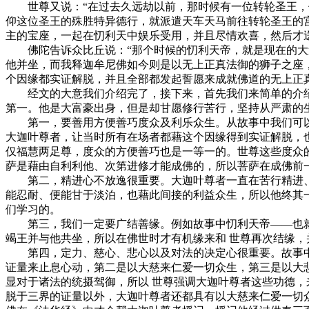
世尊又说：“在过去久远劫以前，那时候有一位转轮圣王，他
仰这位圣王的殊胜特异德行，就派遣天车天马前往转轮圣王的
主的宝座，一起在忉利天中娱乐受用，并且尽情欢喜，然后才
佛陀告诉众比丘说：“那个时候的忉利天帝，就是现在的大迦
他并坐，而我释迦牟尼佛如今则是以无上正真法御的狮子之座
个因缘都实证解脱，并且全部都发起誓愿来成就佛道的无上正
经文的大意我们介绍完了，接下来，首先我们来简单的介绍这
第一。他是大富豪出身，但是却甘愿修行苦行，坚持从严肃的
第一，要善用方便善巧度众及利乐众生。从故事中我们可以
大迦叶尊者，让当时所有在场者都藉这个因缘得到实证解脱，
仅福慧两足尊，度众的方便善巧也是一等一的。世尊这些度众
萨是藉由自利利他、次第进修才能成佛的，所以菩萨在成佛前
第二，精进心不放逸很重要。大迦叶尊者一直在苦行精进、心
能忍耐、便能甘于淡泊，也藉此间接的利益众生，所以他终其
们学习的。
第三，我们一定要广结善缘。例如故事中忉利天帝——也就是
竭王并与他共坐，所以在佛世时才有机缘来和 世尊再次结缘，
第四，定力、慈心、悲心以及对法的决定心很重要。故事中
证量来止息心动，第二是以大慈来仁爱一切众生，第三是以大
显对于诸法的统摄驾御，所以 世尊强调大迦叶尊者这些功德
脱于三界的证量以外，大迦叶尊者还都具有以大慈来仁爱一切