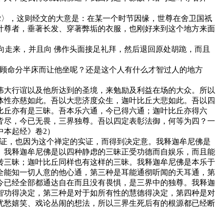
2〉，这则经文的大意是：在某一个时节因缘，世尊在舍卫国祇
叶尊者，垂著长发、穿著弊垢的衣服，也刚好来到这个地方来面
向走来，并且向 佛作头面接足礼拜，然后退回原处胡跪，而且
顾命分半床而让他坐呢？还是这个人有什么才智过人的地方
大行谊以及他所达到的圣境，来勉励及利益在场的大众。所以
体性亦慈如此。吾以大悲济度众生，迦叶比丘大悲如此。吾以四
比丘亦有是三昧。吾本乐六通，今已得六通；迦叶比丘亦得六
皆尽，今已无畏，三界独尊。吾以四定表彰法御，何等为四？一
中本起经》卷2）
证，也因为这个禅定的实证，而得到决定意。我释迦牟尼佛是
。我释迦牟尼佛是以四种静虑的三昧正受功德而自娱乐，而且能
转三昧；迦叶比丘同样也有这样的三昧。我释迦牟尼佛是本乐于
全能知一切人意的他心通，第三种是耳能通彻听闻的天耳通，第
今已经全部都通达自在而且没有畏惧，是三界中的独尊。我释迦
智功得决定，第三种是对于如所有性的慧德得决定，第四种是对
忧愁嬉笑、戏论丛闹的想法，所以三界生死后有的根源都已经断