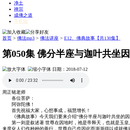
净土
禅宗
成佛之道
手机版
首页
>
佛法mp3
>
佛法讲座
>
E12、佛典故事【共130集】
第050集 佛分半座与迦叶共坐
日期：2018-07-12
周正铭老师
各位菩萨：
阿弥陀佛！
首先祝福大家，心想事成，福慧增长！
《佛典故事》今天我们要来介绍“佛分半座与迦叶共坐的因缘
第一则是叙述著 世尊在因地时，祂是帝释天，也就是玉皇上
来度化人们作种种的善行，世尊自己也因此而渐渐得以成就佛