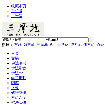
收藏本页
手机版
二维码
热搜：
布施
如来藏
三摩地
观世音菩萨
陀罗尼
佛菩萨
心经
首页
文摘
佛法读书
佛法影音
佛法mp3
电子报刊
图库
下载
修行茶馆
菩萨六度
佛法实修