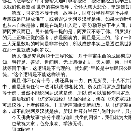
佛在《法华经》中才会帮大迦叶尊者授记，授记他经过供奉三
以我们也要遵照 世尊的实例教导，心怀大慈大悲心，坚定佛
第五，阿罗汉不等于佛。故事中，世尊分半座与迦叶共坐，一
者应该是已经成佛了，或者误认为阿罗汉就是佛。如果大迦叶
也从未自称是佛，而是在鸡足山入定，等 弥勒尊佛下生人间
萨阿罗汉而已。另外值得一提的是，阿罗汉不等于佛。阿罗汉
的无上正等正觉的圣者，佛是圆满的、而且是无上的。除了一
三大无量数劫的时间是非常长的，所以成佛事实上是透过累世累
在那一世就成为阿罗汉。
所以 佛是究竟解脱于三界轮回，对于宇宙生命的成因彻底明
知、明行足、善逝、世间解、无上调御丈夫、天人师、佛、世
就等同于佛”，这逻辑是不合理的。就如同“里长是中华民国公
统。”这个逻辑是不能这样讲的。
而且 佛不仅有十号，佛还具有十力、四无所畏、十八不共法
中，他是没有任何一法可以跟 佛相比的。所以由阿罗汉是指
等于佛，当然不能说阿罗汉就是佛。所以 佛可以被称作阿罗
最后我们引《优婆塞戒经》里面的经文，佛在《优婆塞戒经》
可思议胜，七者解脱胜。】非诸声闻缘觉所能及。从《优婆塞
来，却不能说阿罗汉就是佛。所以 世尊分半座与迦叶共坐，
今天佛典故事“佛分半座与迦叶共坐的因缘”，我们就为大
也敬祝大家，色身康泰、学法无碍。
阿弥陀佛！