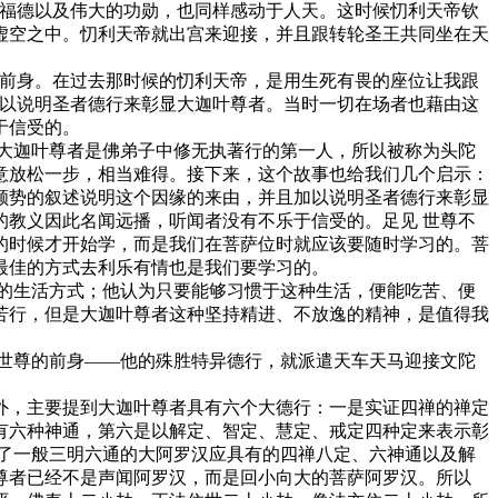
福德以及伟大的功勋，也同样感动于人天。这时候忉利天帝钦
虚空之中。忉利天帝就出宫来迎接，并且跟转轮圣王共同坐在天
前身。在过去那时候的忉利天帝，是用生死有畏的座位让我跟
加以说明圣者德行来彰显大迦叶尊者。当时一切在场者也藉由这
于信受的。
大迦叶尊者是佛弟子中修无执著行的第一人，所以被称为头陀
意放松一步，相当难得。接下来，这个故事也给我们几个启示：
势的叙述说明这个因缘的来由，并且加以说明圣者德行来彰显
教义因此名闻远播，听闻者没有不乐于信受的。足见 世尊不
的时候才开始学，而是我们在菩萨位时就应该要随时学习的。菩
最佳的方式去利乐有情也是我们要学习的。
的生活方式；他认为只要能够习惯于这种生活，便能吃苦、便
苦行，但是大迦叶尊者这种坚持精进、不放逸的精神，是值得我
世尊的前身——他的殊胜特异德行，就派遣天车天马迎接文陀
，主要提到大迦叶尊者具有六个大德行：一是实证四禅的禅定
有六种神通，第六是以解定、智定、慧定、戒定四种定来表示彰
了一般三明六通的大阿罗汉应具有的四禅八定、六神通以及解
尊者已经不是声闻阿罗汉，而是回小向大的菩萨阿罗汉。所以