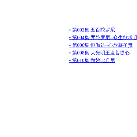
• 第002集 五百陀罗尼
• 第004集 咒陀罗尼--众生欲求
• 第006集 恒伽达--心欣慕圣贤
• 第008集 大光明王发菩提心
• 第010集 微妙比丘尼