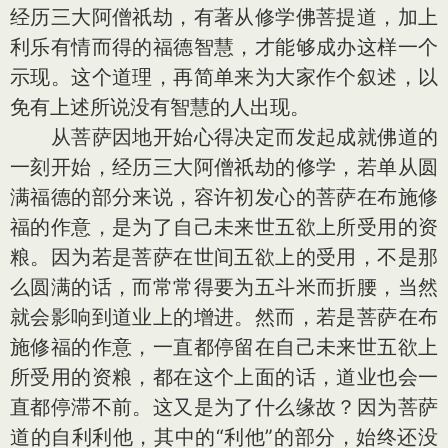
经历三大阿僧祇劫，有著从修学佛菩提道，加上
利乐有情而得的福德智慧，才能够成办这样一个
示现。这个道理，再简单来为大家作个叙述，以
免有上述所说没有智慧的人出现。
从菩萨因地开始心得决定而发起成就佛道的
一刻开始，经历三大阿僧祇劫的修学，若单从圆
满福德的部分来说，容许初发心的菩萨在布施修
福的作意，是为了自己未来世五欲上所受用的资
粮。因为若是菩萨在世间五欲上的受用，不是那
么圆满的话，而常常得要为五斗米而折腰，当然
就会影响到道业上的增进。然而，若是菩萨在布
施修福的作意，一直都停留在自己未来世五欲上
所受用的资粮，都在这个上面的话，道业也会一
直都停滞不前。这又是为了什么缘故？因为菩萨
道的自利利他，其中的“利他”的部分，始终还没