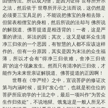
由僧传法。所以成为僧，是因为证得 世尊所开示
之法，然后依于 世尊所开示之法而说，这仍然是
必须要三宝具足的，不能说把佛宝的身相去除，
但留表相僧宝的身相，然后所说的法却与 佛所说
的解脱道、佛菩提道是相违背的：一者，这是严
重的谤法、坏法的因；其次，这又是破坏众生清
净三归依的一个恶因，有智慧的人都不应该这样
作的。但有一分原因，其实是因为末法的众生福
薄，所以才会有“得净三归依难，舍净三归依
易”的这个现象发生。然而只有清净的三归依，才
能作为未来世亲证解脱道、佛菩提道的正因啊！
世尊在《华严经》之中，宣说菩萨的修证次
第与内涵时候，提到“发心住”，也就是初住位的
菩萨所应劝学的十法之中，最后一项叫作“为苦众
生作归依处”，不说地狱、饿鬼这是一般人所见不