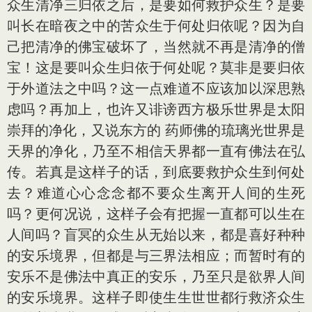
众生清净三归依之后，是要如何救护众生？是要
叫长在暗夜之中的苦众生于何处归依呢？因为自
己把清净的佛宝破坏了，当然就不再是清净的僧
宝！这是要叫众生归依于何处呢？莫非是要归依
于外道法之中吗？这一点难道不应该加以深思熟
虑吗？再加上，也许又诽谤西方极乐世界是太阳
崇拜的净化，又说东方的 药师佛的琉璃光世界是
天界的净化，乃至不相信天界都一直有佛法在弘
传。若真是这样子的话，到底要救护众生到何处
去？难道心心念念都不要众生离开人间的生死
吗？更何况说，这样子会有把握一直都可以生在
人间吗？盲冥的众生从无始以来，都是喜好种种
的安乐境界，但都是与三界法相应；而暂时有的
安乐不是佛法中真正的安乐，乃至只是欲界人间
的安乐境界。这样子即使生生世世都行救济众生