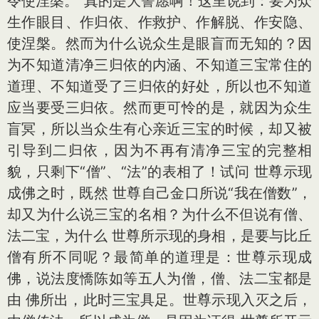
令使涅槃。”真的是大誓愿啊！这里说到：要为众
生作眼目、作归依、作救护、作解脱、作安隐、
使涅槃。然而为什么说众生是眼盲而无知的？因
为不知道清净三归依的内涵、不知道三宝常住的
道理、不知道受了三归依的好处，所以也不知道
应当要受三归依。然而更可怜的是，就因为众生
盲冥，所以当众生有心亲近三宝的时候，却又被
引导到二归依，因为不再有清净三宝的完整相
貌，只剩下“僧”、“法”的表相了！试问 世尊示现
成佛之时，既然 世尊自己金口所说“我在僧数”，
却又为什么说三宝的名相？为什么不但说有僧、
法二宝，为什么 世尊所示现的身相，是要与比丘
僧有所不同呢？最简单的道理是：世尊示现成
佛，说法度憍陈如等五人为僧，僧、法二宝都是
由 佛所出，此时三宝具足。世尊示现入灭之后，