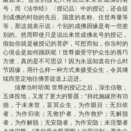
号，而《法华经》〈授记品〉中的授记，还会提
到成佛的时劫的先后、国度的名称、住世寿量等
等，那这就表示说：个别的成佛因缘是有一些差
别的。然而即使只是说出来世成佛名号的授记，
假如你就是被授记的菩萨，可想而知，你当时的
心境会是如何踊跃呢！世尊摄受守护众生的善巧
方便，真的是不可思议！因为永远知道在什么时
节因缘，用什么样一种方式来摄受众生，令其继
续而坚定地往佛菩提道上迈进。
须摩当时听闻 世尊的授记之后，深生信敬，
五体投地，又发了更大的誓愿：“持此施綖所有功
德，于未来世，盲冥众生，为作眼目；无归依
者，为作归依；无救护者，为作救护；无解脱
者，为作解脱；无安隐者，为作安隐；未涅槃者