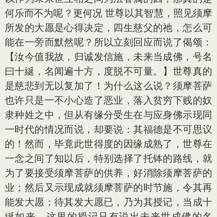
何乐而不为呢？更何况 世尊以其智慧，照见须摩
所发的大愿是心得决定，四生慈父的祂，怎么可
能在一旁而默然呢？所以立刻回应而说了偈颂：
【汝今值我故，归诚发信施，未来当成佛，号名
曰十綖，名闻遍十方，度脱不可量。】世尊真的
是慈悲到无以复加了！为什么这么说？须摩菩萨
也许只是一不小心造了恶业，落入贫穷下贱的奴
隶种姓之中，但从有缘分受生在与应身佛示现同
一时代的情况而说，却要说：其福德是不可思议
的！然而，毕竟此世得度的因缘成熟了，世尊在
一念之间了知以后，特别选择了托钵的路线，就
为了要接受须摩菩萨的供养，好消除须摩菩萨的
业；然后又示现成就须摩菩萨的时节施，令其再
能发大愿；待其发大愿已，乃为其授记，当成十
綖如来。这里的授记只有说出未来世成佛的名