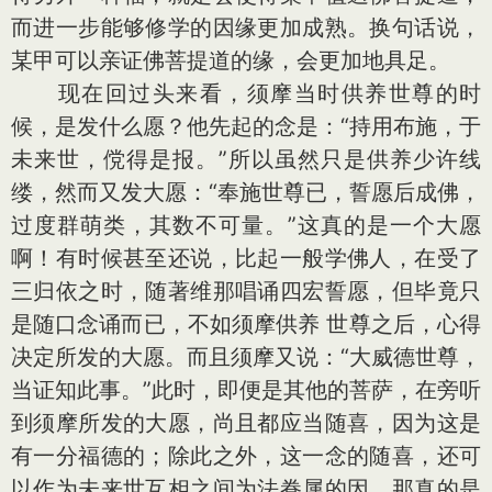
而进一步能够修学的因缘更加成熟。换句话说，
某甲可以亲证佛菩提道的缘，会更加地具足。
现在回过头来看，须摩当时供养世尊的时
候，是发什么愿？他先起的念是：“持用布施，于
未来世，傥得是报。”所以虽然只是供养少许线
缕，然而又发大愿：“奉施世尊已，誓愿后成佛，
过度群萌类，其数不可量。”这真的是一个大愿
啊！有时候甚至还说，比起一般学佛人，在受了
三归依之时，随著维那唱诵四宏誓愿，但毕竟只
是随口念诵而已，不如须摩供养 世尊之后，心得
决定所发的大愿。而且须摩又说：“大威德世尊，
当证知此事。”此时，即便是其他的菩萨，在旁听
到须摩所发的大愿，尚且都应当随喜，因为这是
有一分福德的；除此之外，这一念的随喜，还可
以作为未来世互相之间为法眷属的因，那真的是