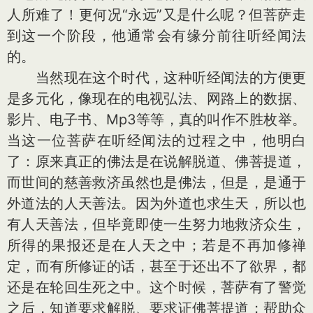
人所难了！更何况“永远”又是什么呢？但菩萨走
到这一个阶段，他通常会有缘分前往听经闻法
的。
当然现在这个时代，这种听经闻法的方便更
是多元化，像现在的电视弘法、网路上的数据、
影片、电子书、Mp3等等，真的叫作不胜枚举。
当这一位菩萨在听经闻法的过程之中，他明白
了：原来真正的佛法是在说解脱道、佛菩提道，
而世间的慈善救济虽然也是佛法，但是，是通于
外道法的人天善法。因为外道也求生天，所以也
有人天善法，但毕竟即使一生努力地救济众生，
所得的果报还是在人天之中；若是不再加修禅
定，而有所修证的话，甚至于还出不了欲界，都
还是在轮回生死之中。这个时候，菩萨有了警觉
之后，知道要求解脱、要求证佛菩提道；帮助众