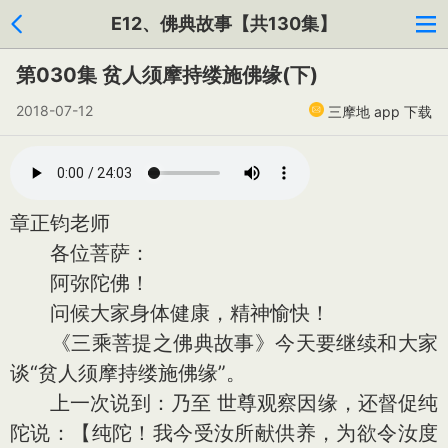
E12、佛典故事【共130集】
第030集 贫人须摩持缕施佛缘(下)
2018-07-12
三摩地 app 下载
章正钧老师
各位菩萨：
阿弥陀佛！
问候大家身体健康，精神愉快！
《三乘菩提之佛典故事》今天要继续和大家
谈“贫人须摩持缕施佛缘”。
上一次说到：乃至 世尊观察因缘，还督促纯
陀说：【纯陀！我今受汝所献供养，为欲令汝度