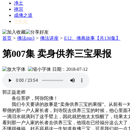
净土
禅宗
成佛之道
手机版
首页
>
佛法mp3
>
佛法讲座
>
E12、佛典故事【共130集】
第007集 卖身供养三宝果报
日期：2018-07-12
郭正益老师
各位菩萨，阿弥陀佛！
我们今天要讲的故事是“卖身供养三宝的果报”。从前有一对
帮佣的那一户人家长者，到寺院去供养三宝的时候，他心里面
一滴泪水就滴到了这手臂上，因此就把他太太惊醒了，结果太太
看到那一户人家的长者去供养三宝，他现在已经福分这么大了
不懂得修福。好不容易这一生知道有佛三宝，可是我们却一点