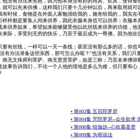
，他没有办法来煮熟，因为他本身没有好的用具、炊具，使得食
，就可以先来供佛，这样我们只要十几分钟以后，再来取用就可
我有时候，食物是在外面人家勉强给我的，施舍给我的，我实在
行样样都是要靠人间来供养，因此衣服本身也可以供养；衣服本
线来供养如来，希望如来能够摄受他以此丝线来供养的功德，他
未来际，享受到无穷的快乐，乃至于最后成为一尊佛。因为他在
要有丝线，一样可以一天一条线；甚至没有那么多的话，你也可
都没有办法准备这些东西，那可怎么办呢？”也没有关系，我们只
、南无文殊师利菩萨、南无普贤菩萨，如是三称；乃至未来佛弥
这故事告诉我们，不论一个人他的境地是多么为难，但只要有心
？
• 第002集 五百陀罗尼
• 第004集 咒陀罗尼--众生欲求
• 第006集 恒伽达--心欣慕圣贤
• 第009集 为母说法