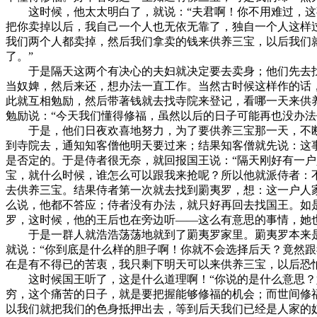
这时候，他太太明白了，就说：“夫君啊！你不用难过，这事
把你卖掉以后，我自己一个人也无依无靠了，独自一个人这样
我们两个人都卖掉，然后我们拿卖的钱来供养三宝，以后我们
了。”
于是隔天这两个有决心的夫妇就决定要去卖身；他们先去找
当奴婢，然后来还，想办法一直工作。当然古时候这样作的话
此就互相勉励，然后带著钱就去找寺院来登记，看哪一天来供
勉励说：“今天我们懂得修福，虽然以后的日子可能再也没办
于是，他们日夜欢喜地努力，为了要供养三宝那一天，不断
到寺院去，通知知客僧他明天要过来；结果知客僧就先说：这
是否定的。于是侍者很无奈，就回报国王说：“隔天刚好有一
宝，就什么时候，谁怎么可以跟我来抢呢？所以他就派侍者：
去供养三宝。结果侍者第一次就去找到罽夷罗，想：这一户人
么说，他都不答应；侍者没有办法，就只好再回去找国王。如
罗，这时候，他的王后也在旁边听——这么有意思的事情，她
于是一群人就浩浩荡荡地就到了罽夷罗家里。罽夷罗本来是
就说：“你到底是什么样的胆子啊！你就不会选择后天？竟然跟
在是有不得已的苦衷，我只剩下明天可以来供养三宝，以后恐
这时候国王听了，这是什么道理啊！“你说的是什么意思？好
穷，这个痛苦的日子，就是要把握能够修福的机会；而世间修
以我们就把我们的色身抵押出去，等到后天我们已经是人家的