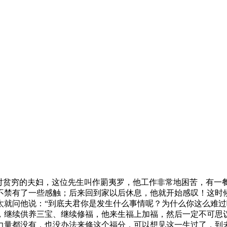
贫穷的夫妇，这位先生叫作罽夷罗，他工作非常地困苦，有一
不禁有了一些感触；后来回到家以后休息，他就开始感叹！这时
就问他说：“到底夫君你是发生什么事情呢？为什么你这么难过
，继续供养三宝、继续修福，他来生福上加福，然后一定不可思
力量都没有，也没办法来修这个福分，可以想见这一生过了，到