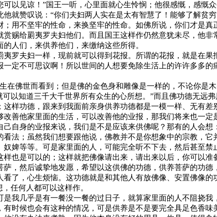
您可以见谅！”国王一听，心里面就心生怜悯；他很感慨，感慨
此他就赞叹说：“你们夫妇两人实在是太有智慧了！能够了解贫
财；用不坚牢的性命，来换坚牢的性命。如佛所说，你们才是真
就赏赐给罽夷罗夫妇他们。而且国王这样作仍然意犹未尽，他非
面的人们，来供养他们，来缴纳这些所得。
夷罗夫妇一样，现前就可以得到花报。所谓的花报，就是在果报
报一定不可思议啊！所以世间的人想要免除生活上的许许多多的
在佛世而看到；但是佛的金色身和雕像是一样的，不论你是木
就可以知道三千大千世界所有众生的心所想。”而且佛功德无远弗
；这样功德，跟来到我面前亲身供养功德都是一模一样、无有差
够改善他家里面的生活，可以改善他的业报，那我们将来也一定
己自身的业报来说，我们是不是应该来供佛呢？那有的人会想：
的看法；虽然我们想要跟他说，佛教并不是你想象中的宗教，它
、奴婢等等。可是家里面的人，可能完全听不下去，然后甚至禁
这样也是可以的；这样就把佛像请出来，请出来以后，你可以准
菩萨，然后诚挚地发愿，希望以这供佛的功德，供养菩萨的功德
人看了，心生烦恼。这功德就是和其他人有放佛像、安置佛像的
想，任何人都可以这样作。
是我几乎是有一餐没一餐的过日子，就算家里面的人不阻挠我，
，有时候也会有这种的情况，可是供养是不是要完全具足色香味