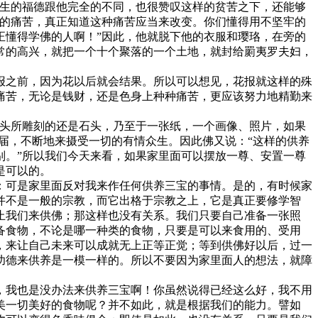
众生的福德跟他完全的不同，也很赞叹这样的贫苦之下，还能够
穷的痛苦，真正知道这种痛苦应当来改变。你们懂得用不坚牢的
正懂得学佛的人啊！”因此，他就脱下他的衣服和璎珞，在旁的
常的高兴，就把一个十个聚落的一个土地，就封给罽夷罗夫妇，
之前，因为花以后就会结果。所以可以想见，花报就这样的殊
痛苦，无论是钱财，还是色身上种种痛苦，更应该努力地精勤来
头所雕刻的还是石头，乃至于一张纸，一个画像、照片，如果
届，不断地来摄受一切的有情众生。因此佛又说：“这样的供养
别。”所以我们今天来看，如果家里面可以摆放一尊、安置一尊
是可以的。
可是家里面反对我来作任何供养三宝的事情。是的，有时候家
并不是一般的宗教，而它出格于宗教之上，它是真正要修学智
止我们来供佛；那这样也没有关系。我们只要自己准备一张照
备食物，不论是哪一种类的食物，只要是可以来食用的、受用
，来让自己未来可以成就无上正等正觉；等到供佛好以后，过一
功德来供养是一模一样的。所以不要因为家里面人的想法，就障
我也是没办法来供养三宝啊！你虽然说得已经这么好，我不用
美一切美好的食物呢？并不如此，就是根据我们的能力。譬如