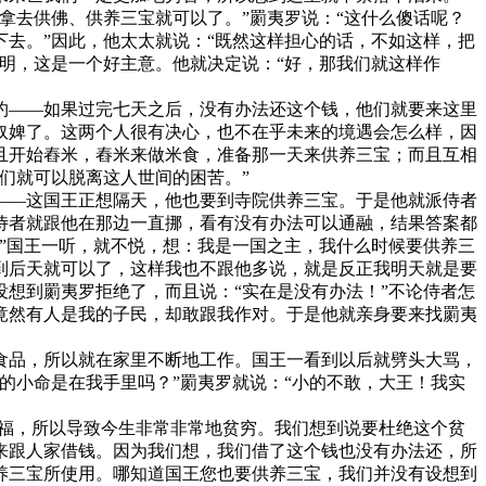
去供佛、供养三宝就可以了。”罽夷罗说：“这什么傻话呢？
去。”因此，他太太就说：“既然这样担心的话，不如这样，把
明，这是一个好主意。他就决定说：“好，那我们就这样作
——如果过完七天之后，没有办法还这个钱，他们就要来这里
奴婢了。这两个人很有决心，也不在乎未来的境遇会怎么样，因
且开始舂米，舂米来做米食，准备那一天来供养三宝；而且互相
们就可以脱离这人世间的困苦。”
—这国王正想隔天，他也要到寺院供养三宝。于是他就派侍者
侍者就跟他在那边一直挪，看有没有办法可以通融，结果答案都
”国王一听，就不悦，想：我是一国之主，我什么时候要供养三
到后天就可以了，这样我也不跟他多说，就是反正我明天就是要
想到罽夷罗拒绝了，而且说：“实在是没有办法！”不论侍者怎
竟然有人是我的子民，却敢跟我作对。于是他就亲身要来找罽夷
品，所以就在家里不断地工作。国王一看到以后就劈头大骂，
的小命是在我手里吗？”罽夷罗就说：“小的不敢，大王！我实
福，所以导致今生非常非常地贫穷。我们想到说要杜绝这个贫
来跟人家借钱。因为我们想，我们借了这个钱也没有办法还，所
养三宝所使用。哪知道国王您也要供养三宝，我们并没有设想到