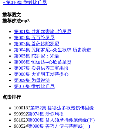
• 第010集 微妙比丘尼
推荐图文
推荐佛法mp3
第001集 共相怨害喻--陀罗尼
第002集 五百陀罗尼
第003集 菩萨妙陀罗尼
第004集 咒陀罗尼--众生欲求 历史演进
第005集 陀罗尼：咒语
第006集 恒伽达--心欣慕圣贤
第007集 卖身供养三宝果报
第008集 大光明王发菩提心
第009集 为母说法
第010集 微妙比丘尼
点击排行
100018
1
第052集 提婆达多欲毁伤佛因缘
99099
2
第074集 沙弥均提
98102
3
第030集 贫人须摩持缕施佛缘(下)
98052
4
第098集 善巧方便与菩萨戒(一)