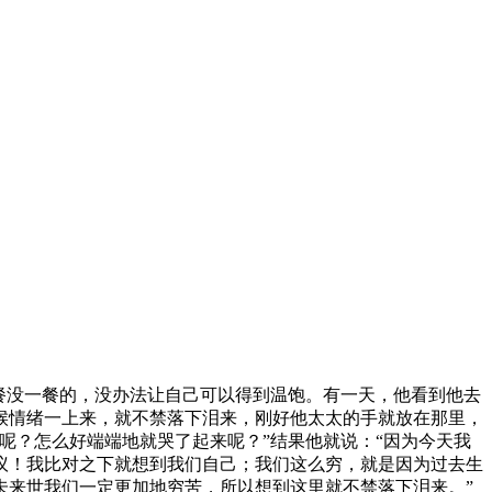
餐没一餐的，没办法让自己可以得到温饱。有一天，他看到他去
候情绪一上来，就不禁落下泪来，刚好他太太的手就放在那里，
呢？怎么好端端地就哭了起来呢？”结果他就说：“因为今天我
议！我比对之下就想到我们自己；我们这么穷，就是因为过去生
未来世我们一定更加地穷苦，所以想到这里就不禁落下泪来。”