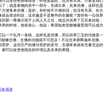
物可以变得色香味俱全；即使是如此，也没有关系。只要是我们
以了；或是食物的其中一部分，先请出来，先来供佛，这样也是
不方便拿来供佛；是的，有时候不方便的话，也没有关系。在古
身就会牵涉到说，这衣服是不是整件的衣服呢？曾经有一位供养
直到那一尊佛示现于人间入灭之后，他总共供养了五百条丝线；
供养的时候，他有发心，他说：希望如来您能够摄受我可以成为
以一个礼拜一条线，这样也是供佛，所以供养三宝的功德是一
要能够念佛，念佛的功德就不可思议！不论念本师释迦牟尼佛、
勒菩萨。这些庄严的佛与菩萨的圣号，念诵本来就有无量无边的
，都可以改变他现在的环境以及未来的果报。
 历史演进