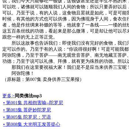
说，我们今天只能够吃一顿饭，这顿饭甚至还是半生不熟的米
可以吃，诸佛就可以随顺我们人间的食物；所以只要弄好以后
可以。乃至于说，有的人说，这食物且罢就是如此，可是可能
时候，有其他的方式也可以供佛，因为佛现身于人间，食衣住
者，他是作丝绸来补缀的等等，他就拿了一条线——一缕的丝
这五百条丝线的功德，看起来是那么微薄，可是却让他可以尽
跟您一样的无上正等正觉。
所以这故事也告诉我们：即使我们没有完好的食物，我们只
定可以作的。乃至于有的人说：“你说得很好啊！可是可能我
阿弥陀佛，乃至于菩萨——南无观世音菩萨、南无地藏王菩萨
功德；乃至于说可以礼佛、拜佛，就有更为殊胜的功德。所以
那我们在这里要祝福大家！我们是不是应当来供养三宝呢
阿弥陀佛！
（原标题：第007集 卖身供养三宝果报）
更多
>
同类佛法mp3
• 第001集 共相怨害喻--陀罗尼
• 第003集 菩萨妙陀罗尼
• 第005集 陀罗尼：咒语
• 第008集 大光明王发菩提心