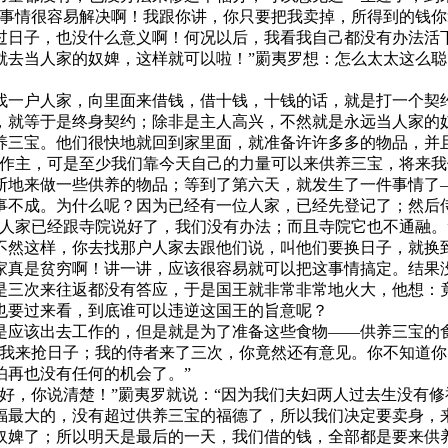
情很容易解决啊！我跟你讲，你只要把我卖掉，所得到的钱你拿
过日子，也没什么意义啊！何况以后，我看我自己都没有办法活下
就去当人家的奴婢，这样就可以啦！”罽夷罗想：怎么太太这么聪
一户人家，向里面来借钱，借十钱，十钱的话，就是打一个契约
，就等于是终身契约；除非是主人高兴，不然就是永远当人家的
养三宝。他们很快地就回到家里面，就准备许许多多的物品，并
法作主，可是至少我们靠今天自己的力量可以来供养三宝，将来我
地来做一些供养的物品；等到了第六天，就发生了一件事情了—
事不成。为什么呢？因为已经有一位人家，已经先登记了；然后
户人家已经跟寺院说好了，我们没有办法；而且寺院它也不通融。
不然这样，你去找那户人家去跟他们说，叫他们要换日子，就换
家真是贫穷啊！讲一讲，应该很容易就可以把这事情搞定。结果没
是三次来往返都没有答应，于是国王就非常非常地火大，他想：
也要过来看，到底谁可以违逆这国王的旨意呢？
应该出去工作的，但是就是为了准备这些食物——供养三宝的食
我来抢日子；我的侍者来了三次，你竟然还有意见。你不知道你
怕再也没有任何的机会了。”
，你说清楚！”罽夷罗就说：“因为我们夫妇两人过去生没有修
福最大的，没有超过供养三宝的福德了，所以我们决定要卖身，
奴婢了；所以明天是最后的一天，我们借的钱，全部都是要来供