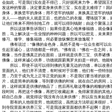
会如此，可是我们实在是不得已，只好据死来力争，希望国王
发这种的誓愿，决定要卖身来供养三宝，实在是太难得了！因
身体，来换坚牢的身体；用不坚牢的钱财，来换真正坚牢的钱
夫人——他的夫人就是王后，也把自己的衣服、璎珞脱下来，
让他们将来不用特别地工作，就可以得到钱财；由这个聚落上
所以这故事告诉我们：如果你是真心地来修福德，就会像罽
胜，马上解决这一生业报的种种问题；所以可以想见，未来果
修习、修学、修集福德，何必要放纵懈怠来放逸呢？
佛有说过：“像佛的金色身，虽然不是每一位众生都可以出生
生起至诚心，这功德都是一样的。”佛有说：“佛在一念之间，
雕像，当作是佛真正的在面前，这样就是供养三宝、供养诸佛
佛像，这样来诚心供养，功德就跟罽夷罗夫妇是一样的。他能
所以，即使不说可以得到佛的无量无边的功德，单以改善自
里面的人，他们并不清楚，有时候对于宗教，他们有一些特别
慧，乃至于成为无上正等正觉的如来；不是我们要当谁的奴隶
片，或是简单的画像，等到要供佛的时候，就在自己的房间，
的，这样就算是供佛的物品了；然后再礼敬这尊像的相貌的佛
段时间，再把这个佛像，再把它收藏起来，免得家里面的其他
碍自己自身，就觉得说“我没有办法来供佛”；所以应当来如是
那有的人他很贫穷，他就想说，虽然这方法听起来很好，可
到寺院里面来供养三宝，可是我连家里面都供养不起啊！是的