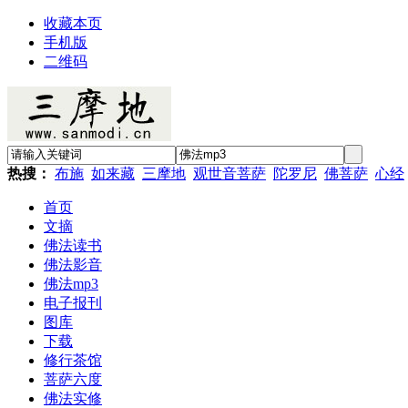
收藏本页
手机版
二维码
热搜：
布施
如来藏
三摩地
观世音菩萨
陀罗尼
佛菩萨
心经
首页
文摘
佛法读书
佛法影音
佛法mp3
电子报刊
图库
下载
修行茶馆
菩萨六度
佛法实修