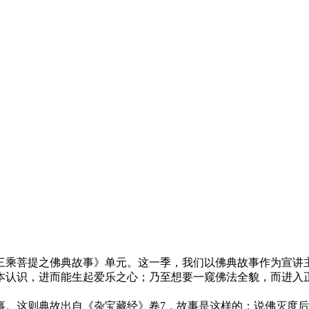
乘菩提之佛典故事》单元。这一季，我们以佛典故事作为宣讲主
本认识，进而能生起爱乐之心；乃至想要一窥佛法全貌，而进入
这则典故出自《杂宝藏经》卷7，故事是这样的：说佛灭度后