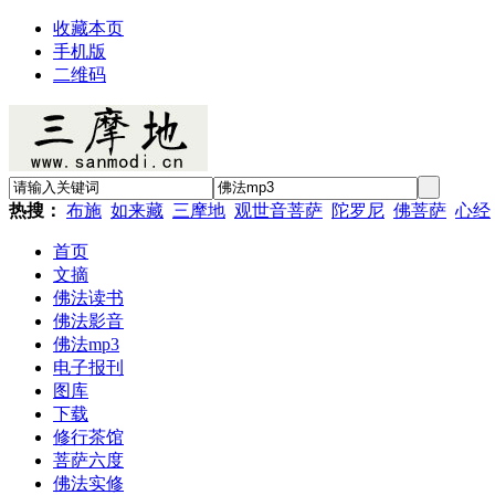
收藏本页
手机版
二维码
热搜：
布施
如来藏
三摩地
观世音菩萨
陀罗尼
佛菩萨
心经
首页
文摘
佛法读书
佛法影音
佛法mp3
电子报刊
图库
下载
修行茶馆
菩萨六度
佛法实修