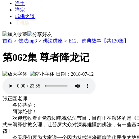
净土
禅宗
成佛之道
手机版
首页
>
佛法mp3
>
佛法讲座
>
E12、佛典故事【共130集】
第062集 尊者降龙记
日期：2018-07-12
张正圜老师
各位菩萨：
阿弥陀佛！
欢迎您收看正觉教团电视弘法节目，目前正在演述的是《三
式来阐释佛教义理，让普罗大众对深奥难懂的佛法，有一些基
祷！
今天我们要为大家说一个因为持戒清净而能降伏恶龙的故事。