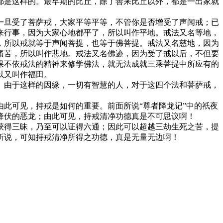
都是这样的。最早期的比丘，除了善来比丘以外，都是一出家就
旦受了菩萨戒，大家平等平等，不管你是否增受了声闻戒；已
来行事，因为大家心地都平了，所以叫作平地。戒法又名等地，
，所以戒就等于声闻菩提，也等于佛菩提。戒法又名慈地，因为
痛苦，所以叫作悲地。戒法又名佛迹，因为受了戒以后，不但要
果不依戒法的精神来修学佛法，就无法成就三乘菩提中所应有的
以又叫作福田。
由于这样的因缘，一切有智慧的人，对于这四个法和菩萨戒，
此可见，持戒是如何的重要。前面所说“尊者降龙记”中的祇夜
降伏的恶龙；由此可见，持戒清净功德真是不可思议啊！
得三昧，乃至可以证得六通；因此可以超越三劫生死之苦，提
所说，可知持戒清净所得之功德，真是无量无边啊！