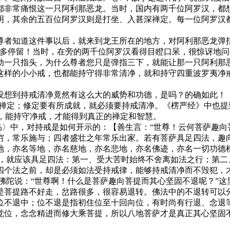
都非常痛恨这一只阿利那恶龙。当时，国内有两千位阿罗汉，都
明，其余的五百位阿罗汉则是打坐、入甚深禅定。每一位阿罗汉
知道这件事以后，就来到龙王所在的地方，对阿利那恶龙弹指
敢多停留！当时，在旁的两千位阿罗汉看得目瞪口呆，很惊讶地问
动一只指头，为什么尊者您只是弹指三下，就能让那一只阿利那恶
这样的小小戒，也都能持守得非常清净，就和持守四重波罗夷净
到持戒清净竟然有这么大的威势和功德，是吗？的确如此！《圆
学禅定；修定要有所成就，就必须要持戒清净。《楞严经》中也
本，能持守净戒，才能得到真正的禅定和智慧。
〉中，对持戒是如何开示的：【善生言：“世尊！云何菩萨趣向菩
穷，常乐施与；四者盛壮之年常乐出家。若有菩萨具足四法，趣
地，亦名等地，亦名慈地，亦名悲地，亦名佛迹，亦名一切功德根
转，就应该具足四法：第一、受大苦时始终不舍离如法之行；第二
四个法之前，却是必须如法受持戒律，能够持戒清净而不毁犯，
陀说：“世尊啊！什么是菩萨趣向菩提而其心坚固不退呢？”这里
是菩提路不好走，岔路很多，很容易退转。佛法中的不退转可以
位不退中；位不退是指初住位至十回向位，有时尚有行退、念退
觉位，念念精进而修大乘菩提，所以八地菩萨才是真正其心坚固