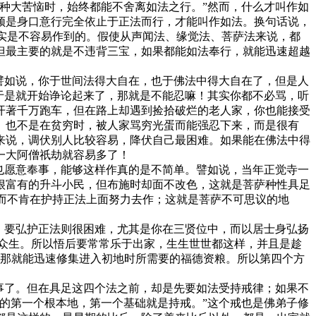
种大苦恼时，始终都能不舍离如法之行。”然而，什么才叫作如
须是身口意行完全依止于正法而行，才能叫作如法。换句话说，
其实是不容易作到的。假使从声闻法、缘觉法、菩萨法来说，都
但最主要的就是不违背三宝，如果都能如法奉行，就能迅速超越
譬如说，你于世间法得大自在，也于佛法中得大自在了，但是人
于是就开始诤论起来了，那就是不能忍嘛！其实你都不必骂，听
开著千万跑车，但在路上却遇到捡拾破烂的老人家，你也能接受
。也不是在贫穷时，被人家骂穷光蛋而能强忍下来，而是很有
来说，调伏别人比较容易，降伏自己最困难。如果能在佛法中得
一大阿僧祇劫就容易多了！
也愿意奉事，能够这样作真的是不简单。譬如说，当年正觉寺一
很富有的升斗小民，但布施时却面不改色，这就是菩萨种性具足
，而不肯在护持正法上面努力去作；这就是菩萨不可思议的地
，要弘护正法则很困难，尤其是你在三贤位中，而以居士身弘扬
众生。所以悟后要常常乐于出家，生生世世都这样，并且是趁
，那就能迅速修集进入初地时所需要的福德资粮。所以第四个方
事了。但在具足这四个法之前，却是先要如法受持戒律；如果不
的第一个根本地，第一个基础就是持戒。”这个戒也是佛弟子修