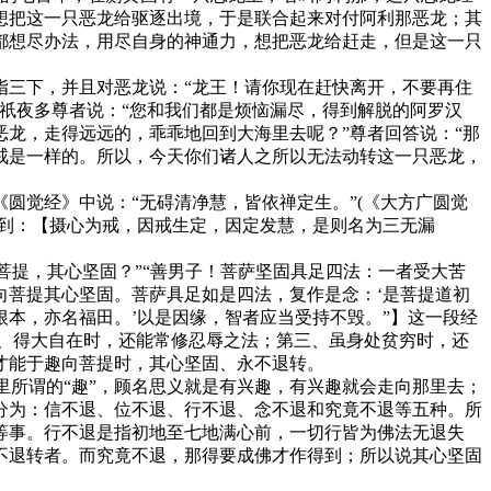
想把这一只恶龙给驱逐出境，于是联合起来对付阿利那恶龙；其
都想尽办法，用尽自身的神通力，想把恶龙给赶走，但是这一只
三下，并且对恶龙说：“龙王！请你现在赶快离开，不要再住
祇夜多尊者说：“您和我们都是烦恼漏尽，得到解脱的阿罗汉
龙，走得远远的，乖乖地回到大海里去呢？”尊者回答说：“那
戒是一样的。所以，今天你们诸人之所以无法动转这一只恶龙，
觉经》中说：“无碍清净慧，皆依禅定生。”(《大方广圆觉
提到：【摄心为戒，因戒生定，因定发慧，是则名为三无漏
提，其心坚固？”“善男子！菩萨坚固具足四法：一者受大苦
向菩提其心坚固。菩萨具足如是四法，复作是念：‘是菩提道初
本，亦名福田。’以是因缘，智者应当受持不毁。”】这一段经
、得大自在时，还能常修忍辱之法；第三、虽身处贫穷时，还
才能于趣向菩提时，其心坚固、永不退转。
所谓的“趣”，顾名思义就是有兴趣，有兴趣就会走向那里去；
分为：信不退、位不退、行不退、念不退和究竟不退等五种。所
等事。行不退是指初地至七地满心前，一切行皆为佛法无退失
不退转者。而究竟不退，那得要成佛才作得到；所以说其心坚固