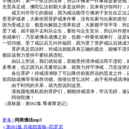
学佛法时，第一个依止的境界，所以学佛第一件事就是要受戒
先受具足戒，佛陀弘法初期大多是这样的；后来有沙弥同行，
戒又叫作导引的基础，因为戒法能导引佛弟子安住在正法之
受菩萨戒者，大家依照菩萨戒来作事，没有在家与出家的差别
因为受戒之后，都是向解脱之境界前进，大家都平等平等，所
受了戒，就不能不去利乐众生，要给与众生安乐，所以叫作慈
依戒奉行，乃至诸佛在成佛之前，也都一样要依戒奉行，这是
一切功德。受了戒以后又叫作福田，因为受了菩萨戒以后就成
菩萨具足四法时，对戒法就能具有正确的观念，能够不违背
都应该努力受持不要轻易违犯。
由以上所说，我们就知道，若能受持清净戒法而不违犯，就能
多尊者，也正因为从无量世以来，就努力持守净戒，乃至连突
各位菩萨！持戒清净除了可以降伏前面所说的恶龙之外，还
前四劫成佛等等殊胜功德。假使出世弘法时，由于有持戒清净
由于时间的关系，就为您说到这里。
谨祝愿电视机前的菩萨们，都能持戒清净，学法无碍，速
阿弥陀佛！
（原标题：第062集 尊者降龙记）
更多
>
同类佛法mp3
• 第001集 共相怨害喻--陀罗尼