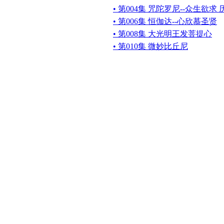
• 第004集 咒陀罗尼--众生欲求
• 第006集 恒伽达--心欣慕圣贤
• 第008集 大光明王发菩提心
• 第010集 微妙比丘尼