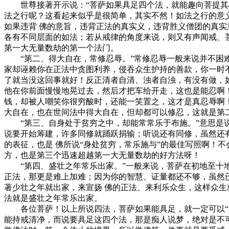
世尊接著开示说：“菩萨如果具足四个法，就能趣向菩提其心
法之行呢？这看起来似乎是很简单，其实不然！如法之行的意
如果违背 佛的意旨，违背正法的真实义，违背胜义僧团的真实
各有不同层面的如法；若从戒律的角度来说，则又有声闻戒、
第一大无量数劫的第一个法门。
“第二、得大自在，常修忍辱。”常修忍辱一般来说并不困难
家却诬赖你在正法中贪图利养，侵吞众生护持的善款，你一时
了就当没这回事就好！反正清者自清、浊者自浊，有没有做，
他在你前面慢慢地晃过去，然后才把车给开走，这也是能忍啊
钱，却被人嘲笑你很穷酸时，还能一笑置之，这才是真忍辱啊
大自在，也在世间法中得大自在，但却都可以修忍，这就是第
“第三、自身处于贫穷之中，却能常常乐于布施。”意思是说
说要开始筹建，许多同修就踊跃捐输；听说还有同修，虽然还
的表征，也是 佛所说“身处贫穷，常乐施与”的最佳写照啊！
方，也是第三个迅速超越第一大无量数劫的好方法呀！
“第四、盛壮之年常乐出家。”一般来说，菩萨在初地至十地
正法，那更是难上加难；因为你的智慧、证量都还不够，虽然
著少壮之年就出家，来宣扬 佛的正法、来利乐众生，这样众生
法就是盛壮之年常乐出家。
各位菩萨！以上所说四法，菩萨如果能具足，就一定可以“趣
能持戒清净，而说要具足这四个法，那是痴人说梦，绝对是不