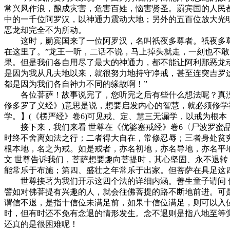
常兴风作浪，酿成灾害，危害百姓，恼害贤圣。罽宾国的人民
中的一千位阿罗汉，以神通力震动大地；另外的五百位放大光
恶龙却完全不为所动。
这时，罽宾国来了一位阿罗汉，名叫祇夜多尊者。祇夜多尊者
在这里了。”龙王一听，二话不说，马上掉头就走，一刻也不
果。但是我们各自用尽了最大的神通力，都不能让阿利那恶龙
是因为我从凡夫地以来，就很努力地持守净戒，甚至连突吉罗
都是因为我们各自神力不同的缘故啊！”
各位菩萨！故事说完了，您听完之后有些什么想法呢？真没想
修多罗了义经》)意思是说，想要启发内心的智慧，就必须修
学。】(《楞严经》卷6)可见戒、定、慧三无漏学，以戒为根
接下来，我们来看 世尊在《优婆塞戒经》卷6〈尸波罗蜜品
时终不舍离如法之行；二者得大自在，常修忍辱；三者身处贫
根本地，名之为戒。如是戒者，亦名初地，亦名导地，亦名平
文 世尊告诉我们，菩萨想要趣向菩提时，其心坚固、永不退
能常乐于布施；第四、盛壮之年常乐于出家。但菩萨在具足这
世尊接著为我们开示这四个法的详细内涵。善生童子请问 佛
譬如对佛菩提有兴趣的人，就会往佛菩提的路不断地前进。可
谓信不退，是指十信位未满足前，如果十信位满足，则可以入
时，但有时还不免有念退的情形发生。念不退则是指八地至等
还真的是很困难呢！