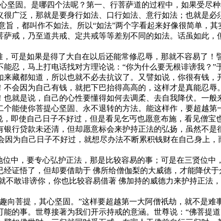
坚固。是哪四个法呢？第一、行菩萨道的过程中，如果受尽种
义很广泛，那就是要身行如法、口行如法、意行如法；也就是必
意旨，都叫作不如法。所以“如法”两个字看起来好像很简单，
菩萨戒，乃至道共戒、定共戒等等差别不同的如法。话虽如此，
，可是如果是得了大自在以后还能常修忍辱，那就不容易了！
不能忍，马上打电话找对方理论说：“你为什么要无根诽谤我？”
如来藏都知道，所以也就不必去抗议了。又譬如说，你很有钱，
！不会因为自己有钱，就把下巴抬得高高的，这样才是真能忍辱
！也就是说，自己的心性要懂得如何去调柔、去自我降伏。一般
二个能使你菩提心坚固、永不退转的方法。能这样作，要超越第
，即使自己日子不好过，但是看见乞丐也愿意布施，看见僧宝
有银行贷款未还清，但却愿意标会来护持正法的弘扬，虽然不是
不会因为自己日子不好过，就想尽办法不断累积钱财在自己身上
位中，要专心弘护正法，那是比较容易的事；可是在三贤位中
已经证悟了，但却要借助于 佛所给僧伽梨的大威德，才能降伏于
就不敢诽谤你，你也比较容易借著 佛加持的威德力来护持正法
向菩提，其心坚固。”这样要超越第一大阿僧祇劫，就不是难
可能的事。世尊接著为我们开示持戒的意涵。世尊说：“佛菩提道