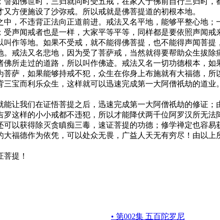
；譬如佛世时，三归就同时受五戒，在家人于佛前自行三归时，
才又方便施设了沙弥戒。所以戒就是佛菩提道的初根本地。
中，不违背正法向正道前进。戒法又名平地，能够平整心地；一
；受声闻戒者也是一样，大家平等平等，同样都是要依照声闻戒
以叫作等地。如果不受戒，就不能得佛菩提，也不能得声闻菩提
地。戒法又名悲地，因为受了菩萨戒，当然就得要帮助众生拔除
诸佛所走过的道路，所以叫作佛迹。戒法又名一切功德根本，如
为菩萨，如果能够持戒不犯，众生在你身上布施就有大福德，所
三宝而利乐众生，这样就可以迅速完成第一大阿僧祇劫的道业。
让我们在证悟菩提之后，迅速完成第一大阿僧祇劫的修证；由
吉罗这样的小小戒都不违犯，所以才能降伏两千位阿罗汉所无法
可以获得除灭贪瞋痴三毒，速证菩提的功德；修学禅定也容易获
的大福德作为依凭，可以处众无畏，广益人天无有穷尽！由以上
证菩提！
• 第002集 五百陀罗尼