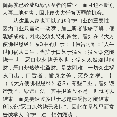
伽离就已经成就毁谤圣者的重业，而且也不听别
人再三地劝告，因此便失去忏悔灭罪的机会。
从这里大家也可以了解守护口业的重要性，
因为口业只需动一动嘴，加上听者能够了解，便
能够成就，因此必须要特别留意。譬如在《大方
便佛报恩经》卷3中的开示：【佛告阿难：“人生
世间祸从口生，当护于口甚于猛火；猛火炽然能
烧一世，恶口炽然烧无数世；猛火炽然烧世间
财，恶口炽然烧七圣财。是故阿难！一切众生祸
从口出，口舌者，凿身之斧，灭身之祸。”】
（《大方便佛报恩经》卷3）有些口业，譬如毁
谤贤圣、毁谤正法，其果报通常不是一世就可以
结束，而是要经过多世于恶趣中受报才能结束，
所以说“恶口炽然烧无数世”。因此在圣教里面常
告诫学人“守护口过，慎勿毁谤”。