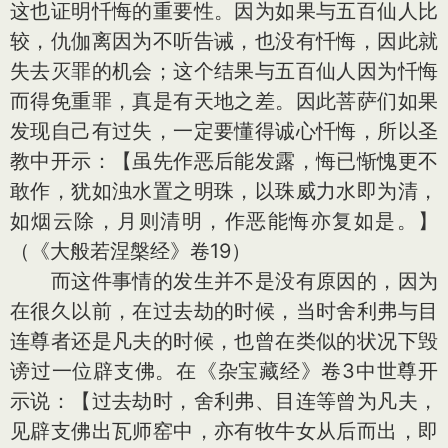
这也证明忏悔的重要性。因为如果与五百仙人比
较，仇伽离因为不听告诫，也没有忏悔，因此就
失去灭罪的机会；这个结果与五百仙人因为忏悔
而得免重罪，真是有天地之差。因此菩萨们如果
发现自己有过失，一定要懂得诚心忏悔，所以圣
教中开示：【虽先作恶后能发露，悔已惭愧更不
敢作，犹如浊水置之明珠，以珠威力水即为清，
如烟云除，月则清明，作恶能悔亦复如是。】
（《大般若涅槃经》卷19）
而这件事情的发生并不是没有原因的，因为
在很久以前，在过去劫的时候，当时舍利弗与目
连尊者还是凡夫的时候，也曾在类似的状况下毁
谤过一位辟支佛。在《杂宝藏经》卷3中世尊开
示说：【过去劫时，舍利弗、目连等曾为凡夫，
见辟支佛出瓦师窑中，亦有牧牛女从后而出，即