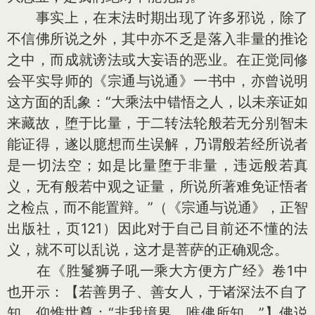
事实上，在末法时期出现了许多邪说，除了
不信佛所说之外，其中亦不乏是落入非量的推论
之中，而成就谤法或大妄语的恶业。在正觉同修
会平实导师的《宗通与说通》一书中，亦曾说明
这方面的乱象：“大乘法中错悟之人，以未亲证如
来藏故，堕于比量，于二转法轮般若无分别智未
能证得，遂以臆想而生误解，乃谓般若经所说者
是一切法空；如是比量堕于非量，违远般若真
义，无有般若中观之证量，所说所著难免证悟者
之检点，而不能置辩。”（《宗通与说通》，正智
出版社，页121）因此对于自己目前还不懂的法
义，就不可以乱说，这才是菩萨的正确观念。
在《胜鬘狮子吼一乘大方便方广经》卷1中
也开示：【若善男子、善女人，于诸深法不自了
知，仰惟世尊：“非我境界，唯佛所知。”】佛说