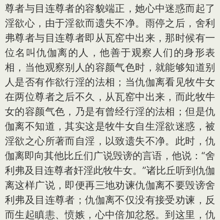
尊者与目连尊者的容貌端正，她心中迷惑而起了
淫欲心，由于淫欲而遗失不净。雨停之后，舍利
弗尊者与目连尊者即从瓦窑中出来，那时候有一
位名叫仇伽离的人，他善于观察人们的身形表
相，当他观察别人的容颜气色时，就能够知道别
人是否有作欲行淫的法相；当仇伽离看见牧牛女
在两位尊者之后不久，从瓦窑中出来，而此牧牛
女的容颜气色，乃是有曾经行淫的法相；但是仇
伽离不知道，其实这是牧牛女自生淫欲迷惑，被
淫欲之心所著而自淫，以致遗失不净。此时，仇
伽离即向其他比丘们广说毁谤的言语，他说：“舍
利弗及目连尊者奸淫此牧牛女。”诸比丘听到仇伽
离这样广说，即便再三地劝谏仇伽离不要毁谤舍
利弗及目连尊者；仇伽离不仅没有接受劝谏，反
而生起瞋恚、愤嫉，心中倍加忿怒。到这里，仇