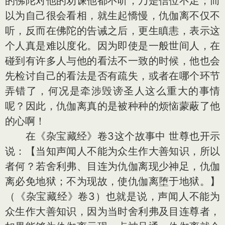
的佛陀对他的劝谏他都不听，乃是信位不足；而
以为自己很会看相，就生起憍慢，仇伽离不仅不
听，反而在佛陀的告诫之后，更生瞋恚，表示这
个人真是难以度化。因为即使是一般世间人，在
碰到有许多人与他的看法不一致的时候，他也会
先检讨自己的看法是否有疏失，或者在哪个环节
弄错了，何况是牵涉毁谤圣人这么重大的事情
呢？因此，仇伽离真的是被种种的烦恼蒙蔽了他
的心啊！
在《杂宝藏经》卷3这个故事中 世尊也开示
说：【当知声闻人不能为众生作大善知识，所以
者何？若舍利弗、目连为仇伽离现少神足，仇伽
离必免地狱；不为现故，使仇伽离堕于地狱。】
（《杂宝藏经》卷3）也就是说，声闻人不能为
众生作大善知识，因为当时舍利弗及目连尊者，