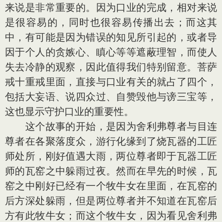
来说是非常重要的。因为口业的完成，相对来说
是很容易的，同时也很容易传播出去；而这其
中，有可能是因为错误的知见所引起的，或者导
因于个人的贪嫉心、瞋心等等遮蔽理智，而使人
失去冷静的观察，因此值得我们特别留意。菩萨
戒十重戒里面，直接与口业有关的就占了四个，
包括大妄语、说四众过、自赞毁他与谤三宝等，
这也显示守护口业的重要性。
这个故事的开始，是因为舍利弗尊者与目连
尊者在各聚落度众，游行化缘到了烧瓦器的工匠
师处所，刚好值遇大雨，两位尊者即于瓦器工匠
师的瓦窑之中躲雨过夜。然而在早先的时候，瓦
窑之中刚好已经有一个牧牛女在里面，在瓦窑的
后方深处躲雨，但是两位尊者并不知道在瓦窑后
方有此牧牛女；而这个牧牛女，因为看见舍利弗