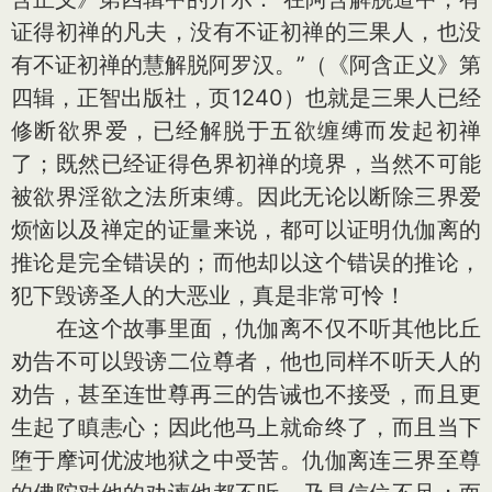
证得初禅的凡夫，没有不证初禅的三果人，也没
有不证初禅的慧解脱阿罗汉。”（《阿含正义》第
四辑，正智出版社，页1240）也就是三果人已经
修断欲界爱，已经解脱于五欲缠缚而发起初禅
了；既然已经证得色界初禅的境界，当然不可能
被欲界淫欲之法所束缚。因此无论以断除三界爱
烦恼以及禅定的证量来说，都可以证明仇伽离的
推论是完全错误的；而他却以这个错误的推论，
犯下毁谤圣人的大恶业，真是非常可怜！
在这个故事里面，仇伽离不仅不听其他比丘
劝告不可以毁谤二位尊者，他也同样不听天人的
劝告，甚至连世尊再三的告诫也不接受，而且更
生起了瞋恚心；因此他马上就命终了，而且当下
堕于摩诃优波地狱之中受苦。仇伽离连三界至尊