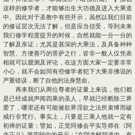
这样的修学者，才能够出生大功德及进入大乘道
中。因此对于圣教中有些开示，虽然以我们目前
的修证层次无法了解，但是应当信受，等到未来
我们修学程度提升的时候，自然就能一分一分的
了解及亲证；尤其是甚深的大乘法，及具备种种
智慧、方便善巧的菩萨之行，皆非一般人仅凭表
相就可以臆测及评论，在这方面大家一定要非常
小心，就不会如同有些修学者犯下大乘非佛说的
严重错误，断了自他的法身慧命。
再来我们从两位尊者的证量上来说，他们都
是已经成就声闻四果的圣人，早就已经断除三界
爱了，哪里还有可能被欲界淫欲之法所束缚而破
戒行非梵行。事实上，只要是三果人他就一定有
初禅的证量；譬如，正觉同修会平实导师在《阿
含正义》第四辑中的开示：“在阿含解脱道中，有