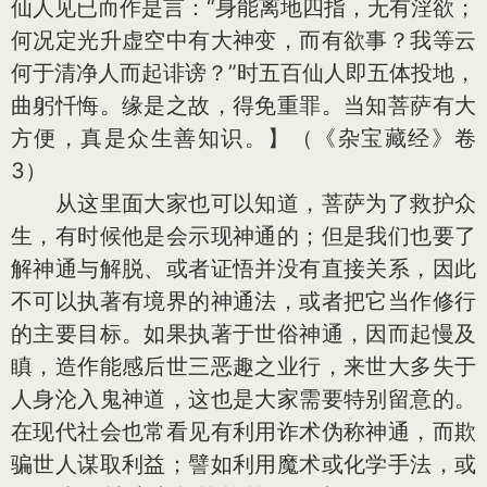
仙人见已而作是言：“身能离地四指，无有淫欲；
何况定光升虚空中有大神变，而有欲事？我等云
何于清净人而起诽谤？”时五百仙人即五体投地，
曲躬忏悔。缘是之故，得免重罪。当知菩萨有大
方便，真是众生善知识。】（《杂宝藏经》卷
3）
从这里面大家也可以知道，菩萨为了救护众
生，有时候他是会示现神通的；但是我们也要了
解神通与解脱、或者证悟并没有直接关系，因此
不可以执著有境界的神通法，或者把它当作修行
的主要目标。如果执著于世俗神通，因而起慢及
瞋，造作能感后世三恶趣之业行，来世大多失于
人身沦入鬼神道，这也是大家需要特别留意的。
在现代社会也常看见有利用诈术伪称神通，而欺
骗世人谋取利益；譬如利用魔术或化学手法，或