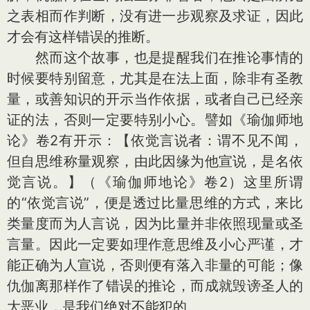
之表相而作判断，没有进一步观察及求证，因此
才会有这样错误的推断。
然而这个故事，也是提醒我们在推论事情的
时候要特别留意，尤其是在法上面，除非有圣教
量，或善知识的开示当作依据，或者自己已经亲
证的法，否则一定要特别小心。譬如《瑜伽师地
论》卷2有开示：【依觉言说者：谓不见不闻，
但自思维称量观察，由此因缘为他宣说，是名依
觉言说。】（《瑜伽师地论》卷2）这里所谓
的“依觉言说”，便是透过比量思维的方式，来比
类量度而为人言说，因为比量并非依照现量或圣
言量。因此一定要如理作意思维及小心严谨，才
能正确为人宣说，否则便有落入非量的可能；像
仇伽离那样作了错误的推论，而成就毁谤圣人的
大恶业，是我们绝对不能犯的。