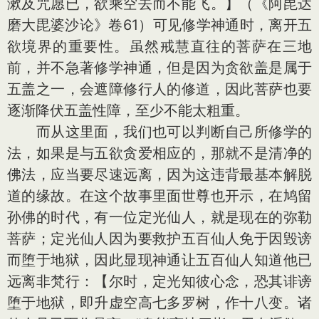
漱及咒愿已，欲乘空去而不能飞。】（《阿毘达
磨大毘婆沙论》卷61）可见修学神通时，离开五
欲境界的重要性。虽然戒慧直往的菩萨在三地
前，并不急著修学神通，但是因为贪欲盖是属于
五盖之一，会遮障修行人的修道，因此菩萨也要
逐渐降伏五盖性障，至少不能太粗重。
而从这里面，我们也可以判断自己所修学的
法，如果是与五欲贪爱相应的，那就不是清净的
佛法，应当要尽速远离，因为这违背最基本解脱
道的缘故。在这个故事里面世尊也开示，在鸠留
孙佛的时代，有一位定光仙人，就是现在的弥勒
菩萨；定光仙人因为要救护五百仙人免于因毁谤
而堕于地狱，因此显现神通让五百仙人知道他已
远离非梵行：【尔时，定光知彼心念，恐其诽谤
堕于地狱，即升虚空高七多罗树，作十八变。诸