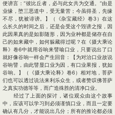
便谤言：“彼比丘者，必与此女共为交通。”由是
业缘，堕三恶道中，受无量苦；今虽得圣，先缘
不尽，犹被诽谤。】（《杂宝藏经》卷3）在这
么长久的时间之后，还是会受这个毁谤之报，因
此因果真的是如影随形，因为业种都是储存在自
己的如来藏中，如何躲藏得过呢？在《摄大乘论
释》卷6中就用谷响来譬喻口业，只要说出了口
就好像谷响一样会产生回音：【为对治口业故说
谷响譬，由此譬显口业为因，有口业果报，犹如
谷响。】（《摄大乘论释》卷6）相对地，菩萨
们也可以透过说法来利乐众生，或者赞叹佛菩萨
之真实功德等等，而广造殊胜的清净口业。
经过了上面的探讨，诸位观众由这个故事
中，应该可以学习到必须谨慎口业，而且一定要
确认有几分，才能说出几分；所有的推论都必须