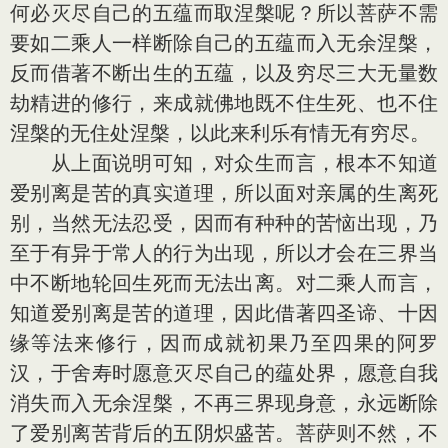
何必灭尽自己的五蕴而取涅槃呢？所以菩萨不需
要如二乘人一样断除自己的五蕴而入无余涅槃，
反而借著不断出生的五蕴，以及穷尽三大无量数
劫精进的修行，来成就佛地既不住生死、也不住
涅槃的无住处涅槃，以此来利乐有情无有穷尽。
从上面说明可知，对众生而言，根本不知道
爱别离是苦的真实道理，所以面对亲属的生离死
别，当然无法忍受，因而有种种的苦恼出现，乃
至于有异于常人的行为出现，所以才会在三界当
中不断地轮回生死而无法出离。对二乘人而言，
知道爱别离是苦的道理，因此借著四圣谛、十因
缘等法来修行，因而成就初果乃至四果的阿罗
汉，于舍寿时愿意灭尽自己的蕴处界，愿意自我
消失而入无余涅槃，不再三界现身意，永远断除
了爱别离苦背后的五阴炽盛苦。菩萨则不然，不