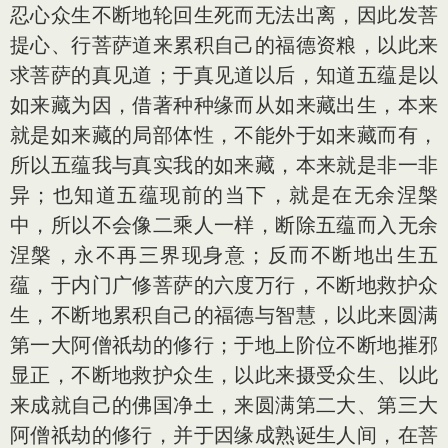
忍心众生不断地轮回生死而无法出离，因此发菩
提心、行菩萨道来累积自己的福德资粮，以此来
求菩萨的真见道；于真见道以后，知道五蕴是以
如来藏为因，借著种种缘而从如来藏出生，本来
就是如来藏的局部体性，不能外于如来藏而有，
所以五蕴我与真实我的如来藏，本来就是非一非
异；也知道五蕴现前的当下，就是在无余涅槃
中，所以不会像二乘人一样，断除五蕴而入无余
涅槃，永不再三界现身意；反而不断地出生五
蕴，于内门广修菩萨的六度万行，不断地救护众
生，不断地累积自己的福德与智慧，以此来圆满
第一大阿僧祇劫的修行；于地上阶位不断地摧邪
显正，不断地救护众生，以此来摄受众生、以此
来成就自己的佛国净土，来圆满第二大、第三大
阿僧祇劫的修行，并于因缘成熟诞生人间，在菩