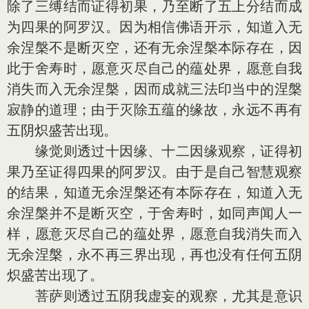
除了三缚结而证得初果，乃至断了五上分结而成
为四果的阿罗汉。因为相信佛语开示，知道入无
余涅槃不是断灭空，还有无余涅槃本际存在，因
此于舍寿时，愿意灭尽自己的蕴处界，愿意自我
消失而入无余涅槃，因而成就三法印当中的涅槃
寂静的道理；由于灭除五蕴的缘故，永远不再有
五阴炽盛苦出现。
缘觉则透过十因缘、十二因缘观察，证得初
果乃至证得四果的阿罗汉。由于是自己智慧观察
的结果，知道无余涅槃还有本际存在，知道入无
余涅槃并不是断灭空，于舍寿时，如同声闻人一
样，愿意灭尽自己的蕴处界，愿意自我消失而入
无余涅槃，永不再三界出现，再也没有任何五阴
炽盛苦出现了。
菩萨则透过五阴我虚妄的观察，尤其是意识