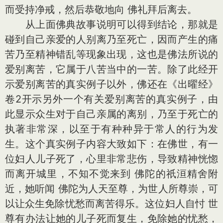
而受持净戒，然后恭敬地向 佛礼拜后离去。
从上面佛典故事说明可以得到结论，那就是
碰到自己亲爱的人别离乃至死亡，因而产生的痛
苦乃至精神错乱等现象出现，这也是佛法所说的
爱别离苦，它属于八苦当中的一苦。除了此经开
示爱别离苦的真实例子以外，佛还在《出曜经》
卷2开示另外一个有关爱别离苦的真实例子，由
此显示众生对于自己亲属的离别，乃至于死亡的
执著非常深，以至于有种种异于常人的行为发
生。这个真实例子内容大致如下：在佛世，有一
位妇人儿子死了，心里非常悲伤，导致精神恍惚
而离开城里，不知不觉来到 佛陀的祇洹精舍附
近，她听闻 佛陀为人天至尊，为世人所尊崇，可
以让众生免除忧愁而离苦得乐。这位妇人自忖 世
尊有办法让她的儿子死而复生，免除她的忧愁，