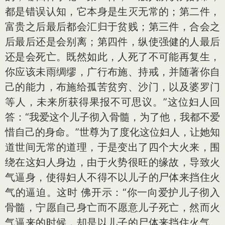
都是错误认知，它本身是生灭无常的；第二件，
富贵之后最后都会汇归于贫贱；第三件，合会之
后最后还是会别离；第四件，纵使强健的人最后
还是会死亡。既然如此，人死了不可能再复生，
你应该未雨绸缪，广行布施、持戒，并随著你自
己的能力，布施给孤苦贫穷、沙门，以及婆罗门
等人，未来所获得果报不可思议。”这位妇人回
答：“我爱这个儿子彻入骨髓，为了他，我都不爱
惜自己的身命。”世尊为了度化这位妇人，让她知
道世间无常的道理，于是变出了四个大火来，围
绕在这妇人身边，由于火势很旺的缘故，导致火
气逼身，使得妇人不得不以儿子的尸体来挡住火
气的逼迫。这时 佛开示：“你一向爱护儿子彻入
骨髓，宁愿自己身亡而不愿意儿子死亡，然而火
气逼来的时候，却是以儿子的尸体来挡住火气。