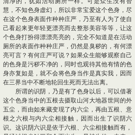
清净的，犹如活动厕所一样。可是众生没有智
慧，不知色身虚幻，所以非常宝爱这个色身，尽
在这个色身表面作种种庄严，乃至有人为了使自
己看起来更年轻更漂亮而去整形美容等等，让这
个色身打扮得漂漂亮亮的，完全不知道是在活动
厕所的表面作种种庄严，仍然是臭秽的，有何漂
亮可言？有何庄严可说？如果众生能够观察自己
的色身是污秽不净的，同时也观待其他有情的色
身亦复如是，就不会将色身当作是真实我，因而
在三界当中不断地轮回生死而无法出离。
所谓的识阴，乃是有了色身以后，可以借著
这个色身当中的五根去摄取山河大地器世间的外
五尘，而由如来藏变现了内六尘，再由五根、意
根之六根与内六尘相接触，因而出生了识阴六
识。这识阴六识是依于六根、六尘相接触而有，