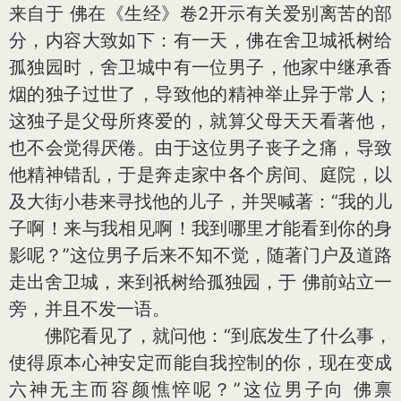
来自于 佛在《生经》卷2开示有关爱别离苦的部
分，内容大致如下：有一天，佛在舍卫城祇树给
孤独园时，舍卫城中有一位男子，他家中继承香
烟的独子过世了，导致他的精神举止异于常人；
这独子是父母所疼爱的，就算父母天天看著他，
也不会觉得厌倦。由于这位男子丧子之痛，导致
他精神错乱，于是奔走家中各个房间、庭院，以
及大街小巷来寻找他的儿子，并哭喊著：“我的儿
子啊！来与我相见啊！我到哪里才能看到你的身
影呢？”这位男子后来不知不觉，随著门户及道路
走出舍卫城，来到祇树给孤独园，于 佛前站立一
旁，并且不发一语。
佛陀看见了，就问他：“到底发生了什么事，
使得原本心神安定而能自我控制的你，现在变成
六神无主而容颜憔悴呢？”这位男子向 佛禀