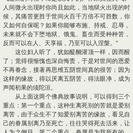
人间微火出现时你尚且如此，当地狱火出现的时
候，其痛苦更胜于世间火百千万倍不可胜数，你
又如何自保呢？如果你能够布施、持戒、忍辱，
未来就不会下堕地狱、饿鬼、畜生而受种种苦，
反而可以在人、天享福，乃至可以入涅槃。”
这位妇人听了，犹如醍醐灌顶一样，因而醒
了；觉得很惭愧也深自悔责，于是对世间的恩爱
不再眷念，接著再思维五阴世间真的很苦；因为
这样的缘故，得以厌离五阴苦，得法眼净，成为
声闻初果的须陀洹。
从上面这两个佛典故事说明，可以得到三个
重点：第一个重点，这种生离死别的苦就是爱别
离苦，由于众生不了知爱别离苦的缘故，看见自
己的眷属别离乃至死亡，往往哭得死去活来，让
人为之侧目。第二个重点，眷属是为我所有的，