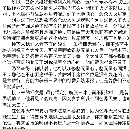
所以，菩萨又继续进修到六地满心，这个时候不得不取证灭
了四禅八定怎么不取证灭尽定呢？怎么可能证了灭尽定以后，
始，七地满心前故意不尽诸漏。到了七地满心时念念入灭尽定
阿罗汉们无法想象怎么念念入灭尽定呢？阿罗汉是入了灭尽
时候菩萨有漏尽通了没有？还是没有！还是故意留著一分的思
七地满心之前都不具足漏尽通，可是由于大悲愿而不断尽诸漏
尽诸漏而拥有漏尽通的这个功德，故意留著一分思惑而具足六
接下来我们来看下面的经文，“虽行四无量心，而不贪著生于
格去初禅天当大梵天。可是菩萨修得慈无量心以后，他根本不
为菩萨知道娑婆世界有百亿大梵天，每一个大梵天王都在提防
么这些百亿的梵天王对你是完全放心的，他们帮你都来不及了
乃至证得二禅以后，他可以加修悲无量心，悲无量心圆满了
王，那他也不想要这样子，菩萨对于这种名位是没有兴趣的。
是菩萨行：有能力获得三界中的可爱异熟果报，但是菩萨们不
正的菩萨行。
接下来的经文是“虽行禅定、解脱三昧，而不随禅生，是菩萨
界现前了，他看见了会欢喜，因为喜欢所以生到色界天去；也
禅定天去了。
在色界天中想要听闻佛法是不容易的，因为色界天只有在五
能往生那里：得要有初地以上证量以及福德，你才能够去到那
记住：将来舍报的时候不要进入那一种境界去。如果证得禅定
将会很缓慢。