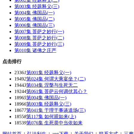
第002集 经题释义(二)
第003集 经题释义(三)
第004集 佛国品(一)
第005集 佛国品(二)
第006集 佛国品(三)
第007集 菩萨之妙行(一)
第008集 菩萨之妙行(二)
第009集 菩萨之妙行(三)
第010集 诸佛之庄严
点击排行
2336
1
第001集 经题释义(一)
1949
2
第024集 何谓大乘宴坐？(二)
1944
3
第034集 涅槃与生死无二
1924
4
第061集 菩萨云何调伏其心？
1896
5
第004集 佛国品(一)
1896
6
第003集 经题释义(三)
1867
7
第041集 于理于事谈道场(三)
1855
8
第117集 如何观如来(上)
1853
9
第076集 生死畏中当依如来
网站首页
|
弘法利生
|
app下载
|
关于我们
|
联系方式
|
三摩