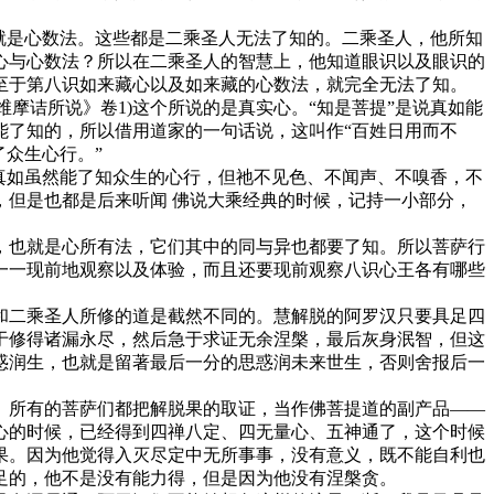
就是心数法。这些都是二乘圣人无法了知的。二乘圣人，他所知
心与心数法？所以在二乘圣人的智慧上，他知道眼识以及眼识的
至于第八识如来藏心以及如来藏的心数法，就完全无法了知。
摩诘所说》卷1)这个所说的是真实心。“知是菩提”是说真如能
能了知的，所以借用道家的一句话说，这叫作“百姓日用而不
众生心行。”
真如虽然能了知众生的心行，但祂不见色、不闻声、不嗅香，不
但是也都是后来听闻 佛说大乘经典的时候，记持一小部分，
也就是心所有法，它们其中的同与异也都要了知。所以菩萨行
一一现前地观察以及体验，而且还要现前观察八识心王各有哪些
和二乘圣人所修的道是截然不同的。慧解脱的阿罗汉只要具足四
于修得诸漏永尽，然后急于求证无余涅槃，最后灰身泯智，但这
惑润生，也就是留著最后一分的思惑润未来世生，否则舍报后一
所有的菩萨们都把解脱果的取证，当作佛菩提道的副产品——
心的时候，已经得到四禅八定、四无量心、五神通了，这个时候
果。因为他觉得入灭尽定中无所事事，没有意义，既不能自利也
足的，他不是没有能力得，但是因为他没有涅槃贪。