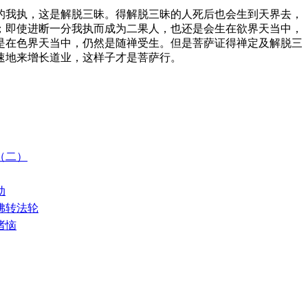
我执，这是解脱三昧。得解脱三昧的人死后也会生到天界去，
；即使进断一分我执而成为二果人，也还是会生在欲界天当中，
是在色界天当中，仍然是随禅受生。但是菩萨证得禅定及解脱三
速地来增长道业，这样子才是菩萨行。
佛（二）
动
请佛转法轮
诸恼