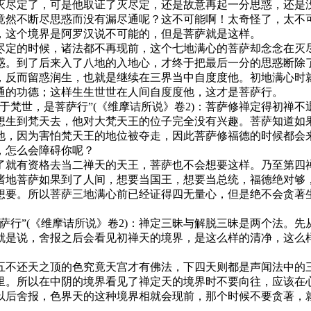
尽定了，可是他取证了灭尽定，还是故意再起一分思惑，还是没
竟然不断尽思惑而没有漏尽通呢？这不可能啊！太奇怪了，太不
，这个境界是阿罗汉说不可能的，但是菩萨就是这样。
定的时候，诸法都不再现前，这个七地满心的菩萨却念念在灭尽
惑。到了后来入了八地的入地心，才终于把最后一分的思惑断除
，反而留惑润生，也就是继续在三界当中自度度他。初地满心时
通的功德；这样生生世世在人间自度度他，这才是菩萨行。
梵世，是菩萨行”(《维摩诘所说》卷2)：菩萨修禅定得初禅不
想生到梵天去，他对大梵天王的位子完全没有兴趣。菩萨知道如
他，因为害怕梵天王的地位被夺走，因此菩萨修福德的时候都会
，怎么会障碍你呢？
就有资格去当二禅天的天王，菩萨也不会想要这样。乃至第四禅
诸地菩萨如果到了人间，想要当国王，想要当总统，福德绝对够
想要。所以菩萨三地满心前已经证得四无量心，但是绝不会贪著
行”(《维摩诘所说》卷2)：禅定三昧与解脱三昧是两个法。先
就是说，舍报之后会看见初禅天的境界，是这么样的清净，这么
不还天之顶的色究竟天宫才有佛法，下四天则都是声闻法中的三
里。所以在中阴的境界看见了禅定天的境界时不要向往，应该在心
以后舍报，色界天的这种境界相就会现前，那个时候不要贪著，