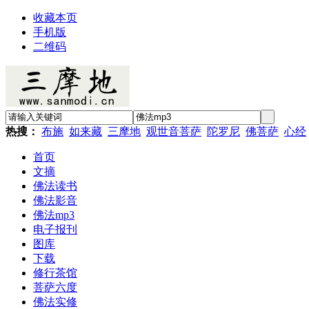
收藏本页
手机版
二维码
热搜：
布施
如来藏
三摩地
观世音菩萨
陀罗尼
佛菩萨
心经
首页
文摘
佛法读书
佛法影音
佛法mp3
电子报刊
图库
下载
修行茶馆
菩萨六度
佛法实修