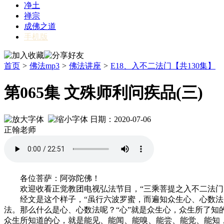
净土
禅宗
成佛之道
手机版
首页
>
佛法mp3
>
佛法讲座
>
E18、入不二法门【共130集】
第065集 文殊师利问疾品(三)
日期：2020-07-06
正翰老师
各位菩萨：阿弥陀佛！
欢迎收看正觉教团电视弘法节目，“三乘菩提之入不二法门”
经文是这个样子，“虽行六波罗蜜，而遍知众生心、心数法，
法。那么什么是心、心数法呢？“心”就是众生心，众生所了
众生所知道的心，就是能见、能闻、能嗅、能尝、能觉、能知