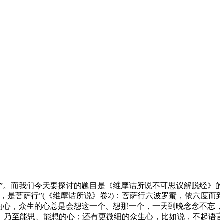
。而我们今天要探讨的题目是《维摩诘所说不可思议解脱经》
是菩萨行”(《维摩诘所说》卷2)：菩萨行六波罗蜜，依六度而
知的心，众生的心总是会想这一个、想那一个，一天到晚念念不忘
，乃至能思、能想的心；还有更微细的众生心，比如说，不起语