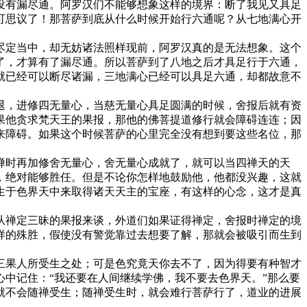
有漏尽通。阿罗汉们不能够想象这样的境界：断了我见又具足
可思议了！那菩萨到底从什么时候开始行六通呢？从七地满心开
定当中，却无妨诸法照样现前，阿罗汉真的是无法想象。这个
了，才算有了漏尽通。所以菩萨到了八地之后才具足行于六通，
就已经可以断尽诸漏，三地满心已经可以具足六通，却都故意不
退，进修四无量心，当慈无量心具足圆满的时候，舍报后就有资
果他贪求梵天王的果报，那他的佛菩提道修行就会障碍连连；因
来障碍。如果这个时候菩萨的心里完全没有想到要这些名位，那
时再加修舍无量心，舍无量心成就了，就可以当四禅天的天
，绝对能够胜任。但是不论你怎样地鼓励他，他都没兴趣，这就
生于色界天中来取得诸天天主的宝座，有这样的心念，这才是真
从禅定三昧的果报来谈，外道们如果证得禅定，舍报时禅定的境
样的殊胜，假使没有警觉靠过去想要了解，那就会被吸引而生到
果人所受生之处；可是色究竟天你去不了，因为得要有种智才
中记住：“我还要在人间继续学佛，我不要去色界天。”那么要
就不会随禅受生；随禅受生时，就会难行菩萨行了，道业的进展