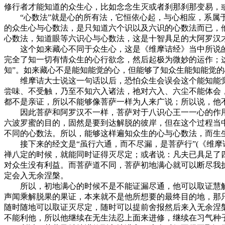
修行者才能知道的众生心，比如念念生灭或者刹那刹那变易，
“心数法”就是心的所有法，它恒依心起，与心相应，系属于
的众生心与心数法，是只知道六个识以及六识的心数法而已，
心数法，知道眼等六识心与心数法，这是十智具足的大阿罗汉
这个如来藏心不同于众生心，这是《维摩诘经》当中所说的：“
完全了知一切有情众生的心行欲念，然后起极为微妙的运作；
知”。如来藏心不是能知能觉的心，但能够了知众生能知能觉的
维摩诘大士说这一句话以后，恐怕众生会误会这个能知能觉的
尝味、不受触，乃至不知六入诸法，祂对六入、六尘不能体会
都不是亲证，所以不能够像菩萨一样为人来广说；所以说，他不
因此菩萨和阿罗汉不一样，菩萨对于八识心王一一心的作用
六波罗蜜的目的，固然是要到达解脱的彼岸，但在这个过程当
不同的心数法。所以，能够这样遍知众生的心与心数法，而生
接下来的经文是“虽行六通，而不尽漏，是菩萨行”(《维摩
禅八定的时候，就能同时证得灭尽定；或者说：凡夫已具足了
对众生没有利益。而菩萨道不同，菩萨初地满心就可以断尽我
定会入无余涅槃。
所以，初地满心的时候不是不能证漏尽通，他可以取证慧解
声闻乘解脱果的果证，本来就不是他所想要的最终目的地，那
随时随地可以取证灭尽定，随时可以提前舍报然后来入无余涅
不能利他，所以他继续在无生法忍上面来进修，继续在习气种