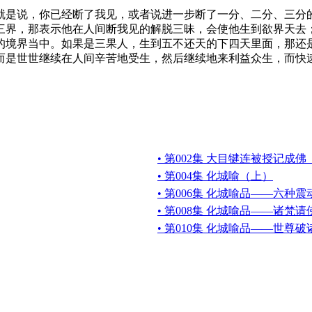
是说，你已经断了我见，或者说进一步断了一分、二分、三分的
三界，那表示他在人间断我见的解脱三昧，会使他生到欲界天去
的境界当中。如果是三果人，生到五不还天的下四天里面，那还
而是世世继续在人间辛苦地受生，然后继续地来利益众生，而快
• 第002集 大目犍连被授记成
• 第004集 化城喻（上）
• 第006集 化城喻品——六种震
• 第008集 化城喻品——诸梵
• 第010集 化城喻品——世尊破