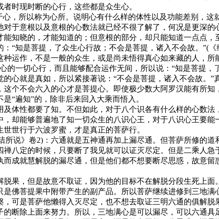
或者时现时断的心行，这些都是众生心。
心，所以称为心所。说明心有什么样的体性以及功能差别，这
他对于意根以及意根的心数法就已经不很了解了，何况是更深的
才能知晓的，才能知道的；但意根的部分，却只能知道一点点，
知是菩提，了众生心行故；不会是菩提，诸入不会故。”(《维
这种运作，不是一般的众生，或是尚未悟得真心如来藏的人，所
心的一切心行，而且能够配合运作无间，所以说：“知是菩提，了
心就是真如，所以紧接著说：“不会是菩提，诸入不会故。”
，这个不会六入的心才是菩提心。即使极少数大阿罗汉能有所知，
是“遍知”的，除非后来回入大乘而悟入。
及体性都要了知。不但如此，对于八个识各有什么样的心数法，
中，却能够普遍地了知一切众生的八识心王，对于八识心王要能
生世世行于六波罗蜜，才是真正的菩萨行。
诘所说》卷2)：六通就是五神通再加上漏尽通。但菩萨所修的道
四禅八定的时候，只要断了我见就可以证灭尽定。但是二乘人急
执而成就慧解脱的漏尽通，但是他们都不想要断尽思惑，故意留
脱果，但是故意不取证，因为他的目标不在解脱分段生死上面。
只是佛菩提果中附带产生的副产品。所以菩萨继续进修到三地满
槃，可是菩萨他懒得入灭尽定，也不想去取证三明六通的俱解脱
子的断除上面来努力。所以，三地满心是可以漏尽，可以六通具