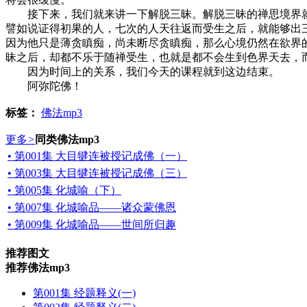
接下来，我们就来讲一下解脱三昧。解脱三昧的禅思境界就
譬如说证得初果的人，七次的人天往返而受生之后，就能够出
因为他只是薄贪瞋痴，尚未断尽贪瞋痴，那么心境仍然在欲界
昧之后，却都不乐于随禅受生，也就是都不会生到色界天去，
因为时间上的关系，我们今天的课程就到这边结束。
阿弥陀佛！
标签：
佛法mp3
更多
>
同类佛法mp3
• 第001集 大目犍连被授记成佛（一）
• 第003集 大目犍连被授记成佛（三）
• 第005集 化城喻（下）
• 第007集 化城喻品——诸众蒙佛恩
• 第009集 化城喻品——世间所归趣
推荐图文
推荐佛法mp3
第001集 经题释义(一)