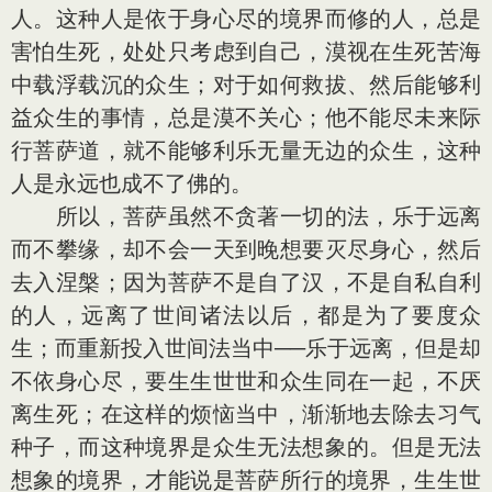
人。这种人是依于身心尽的境界而修的人，总是
害怕生死，处处只考虑到自己，漠视在生死苦海
中载浮载沉的众生；对于如何救拔、然后能够利
益众生的事情，总是漠不关心；他不能尽未来际
行菩萨道，就不能够利乐无量无边的众生，这种
人是永远也成不了佛的。
所以，菩萨虽然不贪著一切的法，乐于远离
而不攀缘，却不会一天到晚想要灭尽身心，然后
去入涅槃；因为菩萨不是自了汉，不是自私自利
的人，远离了世间诸法以后，都是为了要度众
生；而重新投入世间法当中──乐于远离，但是却
不依身心尽，要生生世世和众生同在一起，不厌
离生死；在这样的烦恼当中，渐渐地去除去习气
种子，而这种境界是众生无法想象的。但是无法
想象的境界，才能说是菩萨所行的境界，生生世