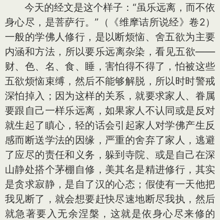
今天的经文是这个样子：“虽乐远离，而不依
身心尽，是菩萨行。”（《维摩诘所说经》卷2）
一般的学佛人修行，是以断烦恼、舍五欲为主要
内涵和方法，所以要乐远离杂染，看见五欲——
财、色、名、食、睡，害怕得不得了，怕被这些
五欲烦恼束缚，然后不能够解脱，所以时时警戒
深怕掉入；因为这样的关系，就要求家人、眷属
要跟自己一样乐远离，如果家人不认同或是反对
就生起了瞋心，轻的话会引起家人对学佛产生反
感而断送学法的因缘，严重的舍弃了家人，逃避
了应尽的责任和义务，躲到寺院、或是自己在深
山静处搭个茅棚自修，美其名是精进修行，其实
是贪求寂静，是自了汉的心态；假使有一天他把
我见断了，就会想要赶快尽速地断尽我执，然后
就急著要入无余涅槃，这就是依身心尽来修的