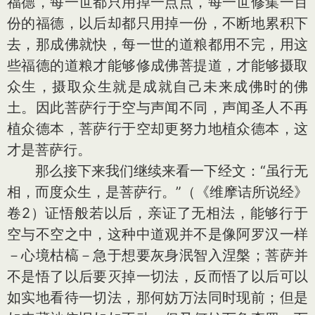
福德，每一世都只用掉一点点，每一世修集一百
份的福德，以后却都只用掉一份，不断地累积下
去，那成佛就快，每一世的道粮都用不完，用这
些福德的道粮才能够修成佛菩提道，才能够摄取
众生，摄取众生就是成就自己未来成佛时的佛
土。因此菩萨行于空与声闻不同，声闻圣人不再
植众德本，菩萨行于空却更努力地植众德本，这
才是菩萨行。
那么接下来我们继续来看一下经文：“虽行无
相，而度众生，是菩萨行。”（《维摩诘所说经》
卷2）证悟般若以后，亲证了无相法，能够行于
空与不空之中，这种中道观并不是像阿罗汉一样
－心境枯槁－急于想要灰身泯智入涅槃；菩萨并
不是悟了以后要灭掉一切法，反而悟了以后可以
如实地看待一切法，那何妨万法同时现前；但是