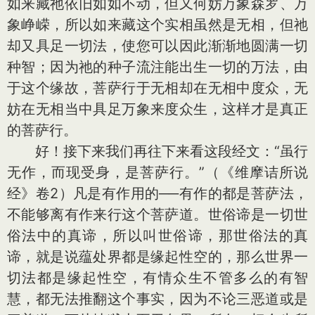
如来藏祂依旧如如不动，但又何妨万象森罗、万
象峥嵘，所以如来藏这个实相虽然是无相，但祂
却又具足一切法，使您可以因此渐渐地圆满一切
种智；因为祂的种子流注能出生一切的万法，由
于这个缘故，菩萨行于无相却在无相中度众，无
妨在无相当中具足万象来度众生，这样才是真正
的菩萨行。
好！接下来我们再往下来看这段经文：“虽行
无作，而现受身，是菩萨行。”（《维摩诘所说
经》卷2）凡是有作用的──有作的都是菩萨法，
不能够离有作来行这个菩萨道。世俗谛是一切世
俗法中的真谛，所以叫世俗谛，那世俗法的真
谛，就是说蕴处界都是缘起性空的，那么世界一
切法都是缘起性空，有情众生不管多么的有智
慧，都无法推翻这个事实，因为不论三恶道或是