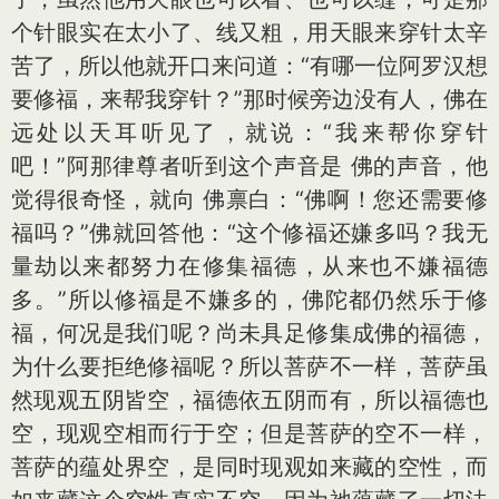
个针眼实在太小了、线又粗，用天眼来穿针太辛
苦了，所以他就开口来问道：“有哪一位阿罗汉想
要修福，来帮我穿针？”那时候旁边没有人，佛在
远处以天耳听见了，就说：“我来帮你穿针
吧！”阿那律尊者听到这个声音是 佛的声音，他
觉得很奇怪，就向 佛禀白：“佛啊！您还需要修
福吗？”佛就回答他：“这个修福还嫌多吗？我无
量劫以来都努力在修集福德，从来也不嫌福德
多。”所以修福是不嫌多的，佛陀都仍然乐于修
福，何况是我们呢？尚未具足修集成佛的福德，
为什么要拒绝修福呢？所以菩萨不一样，菩萨虽
然现观五阴皆空，福德依五阴而有，所以福德也
空，现观空相而行于空；但是菩萨的空不一样，
菩萨的蕴处界空，是同时现观如来藏的空性，而