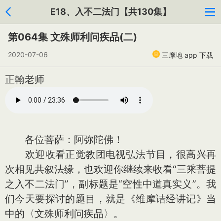
E18、入不二法门【共130集】
第064集 文殊师利问疾品(二)
2020-07-06
三摩地 app 下载
正翰老师
各位菩萨：阿弥陀佛！
欢迎收看正觉教团电视弘法节目，很高兴再
次相见共叙法缘，也欢迎你继续来收看“三乘菩提
之入不二法门”，副标题是“空性中道真实义”。我
们今天要探讨的题目，就是《维摩诘经讲记》当
中的〈文殊师利问疾品〉。