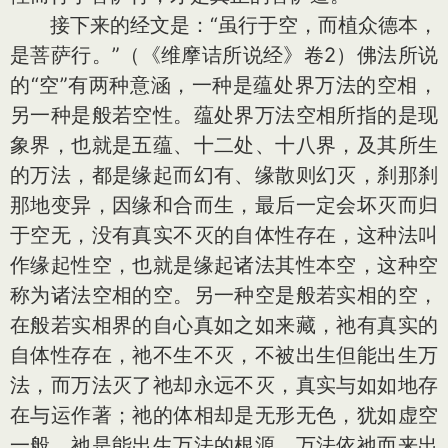
接下来的经文是：“虽行于空，而植众德本，
是菩萨行。”（《维摩诘所说经》卷2）佛法所说
的“空”有两种意涵，一种是蕴处界万法的空相，
另一种是般若空性。蕴处界万法空相所指的是现
象界，也就是五蕴、十二处、十八界，及其所生
的万法，都是缘起而幻有、缘散则幻灭，刹那刹
那地变异，因缘和合而生，最后一定会坏灭而归
于空无，没有真实不灭的自体性存在，这种法叫
作缘起性空，也就是缘起诸法其性本空，这种空
称为诸法空相的空。另一种空是般若实相的空，
在般若实相界的自心真如之如来藏，祂有真实的
自体性存在，祂不生不灭，不被出生但能出生万
法，而万法灭了祂却永远不灭，真实与如如地存
在与运作著；祂的体相却是无形无色，犹如虚空
一般，祂是能出生万法的根源，万法依祂而来出