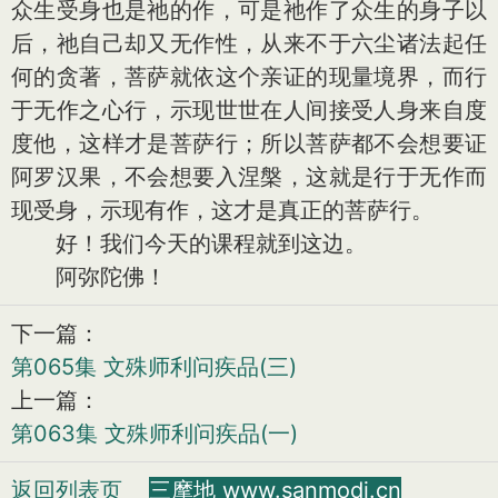
众生受身也是祂的作，可是祂作了众生的身子以
后，祂自己却又无作性，从来不于六尘诸法起任
何的贪著，菩萨就依这个亲证的现量境界，而行
于无作之心行，示现世世在人间接受人身来自度
度他，这样才是菩萨行；所以菩萨都不会想要证
阿罗汉果，不会想要入涅槃，这就是行于无作而
现受身，示现有作，这才是真正的菩萨行。
好！我们今天的课程就到这边。
阿弥陀佛！
下一篇：
第065集 文殊师利问疾品(三)
上一篇：
第063集 文殊师利问疾品(一)
返回列表页
三摩地 www.sanmodi.cn