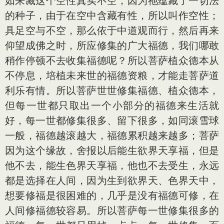
如来藏这个空性真实不空，因为祂蕴藏了一切法
的种子，由于在空中含藏有性，所以叫作空性；
具足空与不空，那么依于中道观而行，然后再来
仰望成佛之时，所应修集的广大福德，我们哪敢
稍作停顿不去收集福德呢？所以菩萨植众德本从
不停息，培植未来世的福德资粮，才能走菩萨道
利乐有情。所以菩萨世世修集福德、植众德本，
但每一世都只取出一个小部分的福德来生活就
好，每一世都修集很多、留下很多，如同滚雪球
一般，福德越滚越大，福德累积越来越多；菩萨
因为这个缘故，舍报以后能生欲界天享福，但是
他不去，能生色界天享福，他也不去受生，永远
都是选择在人间，因为生到欲界天、色界天中，
想要修福是很困难的，几乎是没有福德可修，在
人间修福德较容易。所以菩萨每一世修集很多的