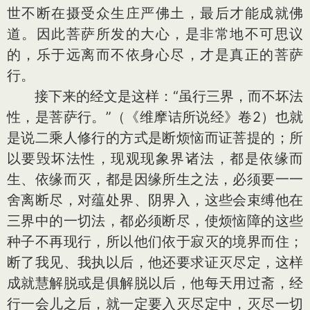
世不断在摄受众生庄严佛土，最后才能成就佛
道。因此菩萨所发的大心，是非常地不可思议
的，乐于远离而不依身心尽，才是真正的菩萨
行。
接下来的经文是这样：“虽行三界，而不坏法
性，是菩萨行。”（《维摩诘所说经》卷2）也就
是说二乘人修行的方式是断烦恼而证菩提的；所
以要毁坏法性，现观现象界诸法，都是依缘而
生、依缘而灭，都是因缘所生之法，必须要一一
舍离断尽，对蕴处界、阴界入，这些会束缚他在
三界中的一切法，都必须断尽，使烦恼障的这些
种子不再现行，所以他们依于寂灭的境界而住；
断了我见、我执以后，他还要求证灭尽定，这样
成就慧解脱或是俱解脱以后，他每天用过斋，经
行一会儿之后，就一定要入灭尽定中，灭尽一切