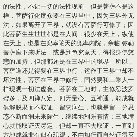
的法性，不让一切的法性现前。但是菩萨不是这
样，菩萨行化度众要在三界当中，因为三界外无
法，如果离开了三界，就没有菩萨行可修了；因
此菩萨生生世世都是在人间，很少在天上，纵使
在天上，也是在兜率陀天的兜率内院，亲临 弥勒
菩萨座下来听法，或是到色究竟天，得报身佛慈
悲的加持，但那都还是在三界中的境界。所以，
菩萨道还是得要在三界中行，运作于三界中却不
坏法性，菩萨在三界中修行，固然要和二乘人一
样现观一切法虚妄。菩萨在三地时，主修忍波罗
蜜多，及四禅八定、四无量心、五神通，能成就
俱解脱果而不取证，留惑润生，也就是留一分思
惑不断而润未来际生，继续地利乐有情；三地满
心就能取证灭尽定，但却一直不去取证，一直到
六地成就非有似有现观，不由加行而自然证得灭