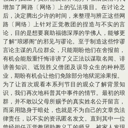
增加了网路〔网络〕上的弘法项目。在讨论之
后，决定腾出少许的时间，来整理与辨正这些网
路〔网络〕上针对正觉教团的捏造与不实的言
论，目的是想要襄助福德深厚的学佛人，能够更
了解“琅琊阁”的邪见与谬论。至于制造这些悖谬
言论主谋的几位群众，只能期盼他们在舍报前，
有机会能殷重忏悔诽谤了义正法以谋取名闻、诽
谤善知识、诋毁胜义僧团及误导众生的种种恶
业，期盼有机会让他们免除部分地狱泥涂果报。
为了让首次观看本系列节目的观众了解背景知
识，我们再次地科普其中事件的情节。最初的琅
群，并不敢以父母所赐予的真实姓名公开留言，
而采用隐身于暗处，也就是不为自己的文章负法
律责任，以不实的资讯匿名发文。直到其中一位
曾经担任正觉教团助教义工的师兄，被家人发现