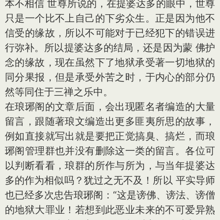
本不相信 世尊所说的，在提婆达多的眼中，世尊
只是一个比不上自己的下劣众生。正是因为他不
信受的缘故，所以不可能对于已经犯下的错误进
行弥补。所以提婆达多的结局，还是因为蒙 佛护
念的缘故，现在虽然下了地狱承受著一切地狱的
同分果报，但是承受外苦之时，于内心的部分仍
然等同住于三禅之乐中。
在琅琊阁的文章后面，会出现匿名者编造的大量
留言，跟随著琅文编造出更多匪夷所思的故事，
例如直接就写出就是要把正觉搞臭、搞烂，而琅
琊阁管理群也并没有删除这一类的留言。各位可
以判断看看，琅群的所作与所为，与当年提婆达
多的作为相似吗？犹过之无不及！所以 平实导师
也已经多次忠告琅琊阁：“这是谤佛、谤法、谤僧
的地狱大罪业！若想到此恶业未来的不可爱异熟