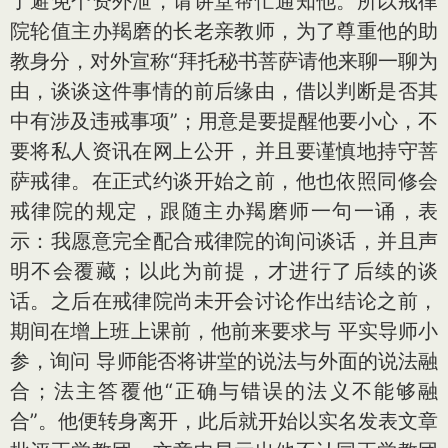
了避免个资外泄，请讲堂帮忙通知他。所以戒律
院轮值主办羯磨的长老亲教师，为了尊重他的助
教身分，对外宣称“拜托秘书菩萨请他来聊一聊为
由，谈谈这件事情的前后缘由，借以判断是否其
中有涉及违戒事项”；用意是要提醒他要小心，不
要将私人资讯在网上公开，并且要谨慎地持守菩
萨戒律。在正式约谈开始之前，他也依照同修会
戒律院的规定，跟随主办羯磨师一句一诵，表
示：我愿意完全配合戒律院的询问谈话，并且声
明不会覆藏；以此为前提，才进行了后续的谈
话。之后在戒律院尚未开会讨论作出结论之前，
期间在增上班上课前，他前来要求与 平实导师小
参，询问 导师能否将讲堂的说法与外面的说法融
合；法主答覆他“正确与错误的法义不能够融
合”。他便转身离开，此后就开始以实名发表文章