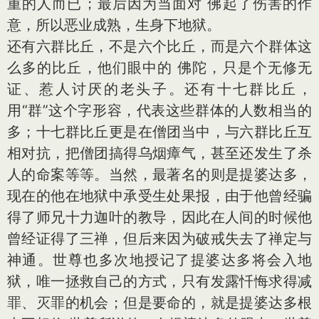
重的人而已；最后因为当面对 佛起了伤害的作
意，所以恶业成熟，生身下地狱。
还有六群比丘，不是六个比丘，而是六个群体这
么多的比丘，他们眼中的 佛陀，只是个无修无
证、惹人讨厌的老头子。还有十七群比丘，
用“群”这个字形容，代表这些群体的人数相当的
多；十七群比丘更是在僧团当中，与六群比丘互
相对抗，把僧团搞得乌烟瘴气，甚至还发生了杀
人的命案等等。当然，最著名的则是提婆达多，
现在的他在地狱中承受生处果报，由于他曾经骗
得了师兄十力迦叶的教导，因此在人间的时候他
曾经证得了三禅，但后来因为破戒失去了禅定与
神通。世尊也多次地授记了提婆达多将会入地
狱，唯一拯救自己的方式，只有发露忏悔求得减
罪、灭罪的机会；但是要命的，就是提婆达多根