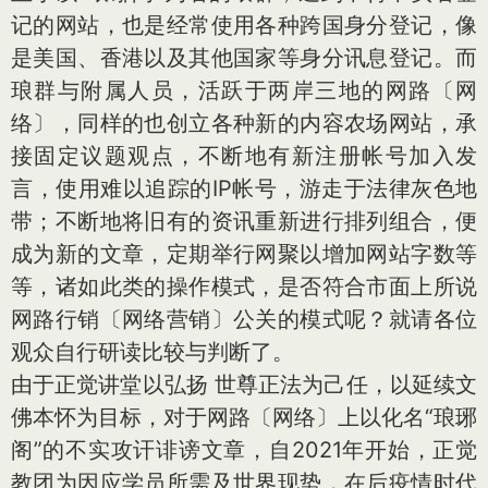
记的网站，也是经常使用各种跨国身分登记，像
是美国、香港以及其他国家等身分讯息登记。而
琅群与附属人员，活跃于两岸三地的网路〔网
络〕，同样的也创立各种新的内容农场网站，承
接固定议题观点，不断地有新注册帐号加入发
言，使用难以追踪的IP帐号，游走于法律灰色地
带；不断地将旧有的资讯重新进行排列组合，便
成为新的文章，定期举行网聚以增加网站字数等
等，诸如此类的操作模式，是否符合市面上所说
网路行销〔网络营销〕公关的模式呢？就请各位
观众自行研读比较与判断了。
由于正觉讲堂以弘扬 世尊正法为己任，以延续文
佛本怀为目标，对于网路〔网络〕上以化名“琅琊
阁”的不实攻讦诽谤文章，自2021年开始，正觉
教团为因应学员所需及世界现势，在后疫情时代