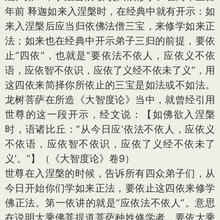
年前 释迦如来入涅槃时，在经典中就有开示：如
来入涅槃后应当归依佛法僧三宝，来修学如来正
法；如来也在经典中开示弟子三归的前提，要依
止“四依”，也就是“要依法不依人，应依义不依
语，应依智不依识，应依了义经不依未了义”，用
这四依来简择你所依止的三宝是如法或不如法。
龙树菩萨在所造《大智度论》当中，就曾经引用
世尊的这一段开示，经文说：【如佛欲入涅槃
时，语诸比丘：“从今日应‘依法不依人，应依义
不依语，应依智不依识，应依了义经不依未了
义’。”】（《大智度论》卷9）
世尊在入涅槃的时候，告诉所有四众弟子们，从
今日开始你们学如来正法，要依止这四依来修学
佛正法。第一依讲的就是“应依法不依人”。意思
在说明大乘佛菩提道菩萨种姓修学者，要依大乘