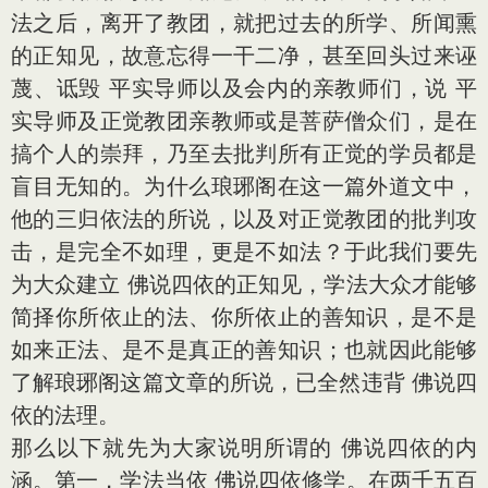
法之后，离开了教团，就把过去的所学、所闻熏
的正知见，故意忘得一干二净，甚至回头过来诬
蔑、诋毁 平实导师以及会内的亲教师们，说 平
实导师及正觉教团亲教师或是菩萨僧众们，是在
搞个人的崇拜，乃至去批判所有正觉的学员都是
盲目无知的。为什么琅琊阁在这一篇外道文中，
他的三归依法的所说，以及对正觉教团的批判攻
击，是完全不如理，更是不如法？于此我们要先
为大众建立 佛说四依的正知见，学法大众才能够
简择你所依止的法、你所依止的善知识，是不是
如来正法、是不是真正的善知识；也就因此能够
了解琅琊阁这篇文章的所说，已全然违背 佛说四
依的法理。
那么以下就先为大家说明所谓的 佛说四依的内
涵。第一，学法当依 佛说四依修学。在两千五百