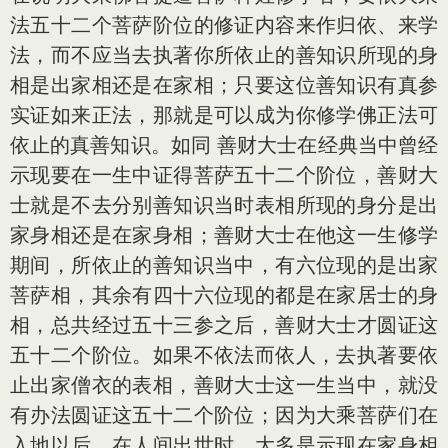
法五十二个菩萨阶位的修证内容来作归依、来学
法，而不应当去执著你所依止的善知识所现的身
相是出家相还是在家相；只要这位善知识有真参
实证如来正法，那就是可以成为你修学佛正法可
依止的真善知识。如同 善财大士在经典当中曾经
示现要在一生中证得菩萨五十二个阶位，善财大
士就是不去分别善知识当时表相所现的身分是出
家身相还是在家身相；善财大士在他这一生修学
期间，所依止的善知识当中，有六位现的是出家
菩萨相，其余有四十六位现的都是在家居士的身
相，总共经过五十三参之后，善财大士才圆证这
五十二个阶位。如果不依法而依人，去执著要依
止出家僧衣的表相，善财大士这一生当中，就没
有办法圆证这五十二个阶位；因为大乘菩萨们在
入地以后，在人间出世时，大多是示现在家身相