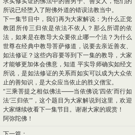
求实修实证的佛法中的善男子、善女人，他们的
所说已经堕入了附佛外道的错误法教当中。
下一集节目中，我们再为大家解说：为什么正觉
教团所传三归依是依法不依人？那么所谓的依
法，如来是在教导大众要依止哪一个法？为什么
世尊在经典中教导菩萨修道，说要去亲近善友、
如法修证？这些内容要等到下一集的教导，大家
才能够更加体会佛意，知道 平实导师确实如经文
所说，是如法修证的关系而如实可以成为大众依
止的善知识，是大众应当依止的胜义僧宝。
“三乘菩提之相似佛法——当依佛说‘四依’而行如
法‘三归依’”，这个题目为大家解说到这里，欢迎
大家继续收看下一集节目。谢谢大家的观赏！
阿弥陀佛！
下一篇：