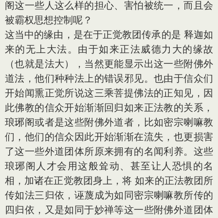
阁这一些人这么样的担心、害怕被统一，而且会
被霸权思想控制呢？
这当中的缘由，是在于正觉教团传承的是 释迦如
来的无上大法。由于如来正法威德力大的缘故
（也就是法大），当然更能显示出这一些附佛外
道法，他们种种法上的错误邪见。也由于信众们
开始闻熏正觉所说这三乘菩提佛法的正知见，因
此佛教的信众开始渐渐回归如来正法教的关系，
琅琊阁或者是这些附佛外道者，比如密宗喇嘛教
们，他们的信众因此开始渐渐在流失，也更损害
了这一些外道团体所原来拥有的名闻利养。这些
琅琊阁人才会用这般耸动、甚至让人恐惧的名
相，加诸在正觉教团身上，将 如来的正法教团所
传如法三归依，诬蔑成为如同密宗喇嘛教所传的
四归依，又是如同于妙禅等这一些附佛外道团体