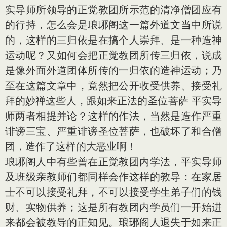
实导师所领导的正觉教团所示范的清净僧团应有
的行持，怎么会是琅琊阁这一篇外道文当中所说
的，这样的三归依是在搞个人崇拜、是一种造神
运动呢？又如何会把正觉教团所传三归依，说成
是像外面外道团体所传的一归依的造神运动；乃
至在这篇文章中，竟然把公开收受供养、接受礼
拜的妙禅这些人，跟如来正法的圣位菩萨 平实导
师两者相提并论？这样的作法，当然是造作严重
诽谤三宝、严重诽谤圣位菩萨，也破坏了和合僧
团，造作了这样的大恶业啊！
琅琊阁人中有些曾在正觉教团内学法，平实导师
及班级亲教师们都同样会作这样的教导：在家居
士不可以接受礼拜，不可以接受学生弟子们的钱
财、实物供养；这是所有教团内学员们一开始进
来都会被教导的正知见。琅琊阁人退失于如来正