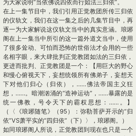
为大家说明“当依佛说四依而行如法三归依”。
在上一集节目中，我们引用正觉教团所传三归依
的仪轨文，我们在这一集之后的几集节目中，再
逐一为大家解说这仪轨文当中的真实意涵。琅琊
阁在上一集当中所引的这一篇外道文当中，使用
了很多耸动、可怕而恐怖的世俗法才会用的一些
名相字眼，来大肆批判正觉教团如法的三归依，
更进而批判、正觉教团是一个：【用巨大的野心
和慢心俯视天下，妄想统领所有佛弟子，妄想天
下对他们归心（归依），……佛法帝国主义狂
想，……。暗潮汹涌的“造神运动”，……暴露的是
统一佛教，号令天下的霸权思想：……。】
（〈《琅琊随笔》（95）：弥勒菩萨开示的“归
依”VS萧平实的“四归依”（下）〉，琅琊阁。）
如同琅琊阁人所说，正觉教团到现在也只是一个