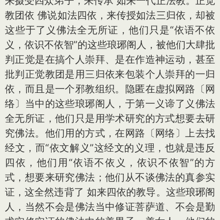
来摄受四众弟子，来传承 如来一代正法教。正觉
教团依 佛说如法四依，来传授如法三归依，却被
这些于了义佛法全无所证，他们只是“依语不依
义，依识不依智”的这些琅琊阁人，被他们大肆批
判正觉是在搞个人崇拜、是在作造神运动，甚至
批判正觉教团是用三归依来包装个人崇拜的一归
依，而且是一个邪教组织。隐匿在虚拟网路〔网
络〕当中的这些琅琊阁人，于第一义谛了义佛法
全无所证，他们只是用学术研究的方式想要去研
究佛法。他们用的方式，在网路〔网络〕上去找
经文，而“依文解义”这经文的义理，也就是违反
四依，他们用“依语不依义，依识不依智”的方
式，想要来研究佛法；他们从不谈佛法的真参实
证，这全然违背了 如来四依的教导。这些琅琊阁
人，当然不会是佛法当中修证菩萨道、不会是勤