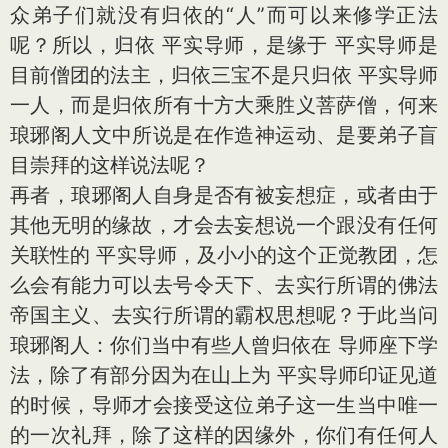
众弟子们就没有归依的“人”而可以来修学正法
呢？所以，归依 平实导师，是缘于 平实导师是
目前僧团的法主，归依三宝不是只归依 平实导师
一人，而是归依所有十方大乘胜义菩萨僧，何来
琅琊阁人文中所说是在作造神运动、是要弟子盲
目崇拜的这样说法呢？
再者，琅琊阁人自身是否有被妄想症，或者由于
其他无明的缘故，才会去妄想说一个跟没有任何
关联性的 平实导师，及小小的这个正觉教团，怎
么会有能力可以去号令天下、去实行所谓的佛法
帝国主义、去实行所谓的霸权思想呢？于此当问
琅琊阁人：你们当中有些人曾归依在 导师座下学
法，除了有部分因为在山上为 平实导师印证见道
的时候，导师才会接受这位弟子这一生当中唯一
的一次礼拜，除了这样的因缘外，你们有任何人